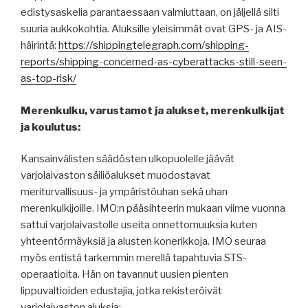
edistysaskelia parantaessaan valmiuttaan, on jäljellä silti
suuria aukkokohtia. Aluksille yleisimmät ovat GPS- ja AIS-
häirintä:
https://shippingtelegraph.com/shipping-
reports/shipping-concerned-as-cyberattacks-still-seen-
as-top-risk/
Merenkulku, varustamot ja alukset, merenkulkijat
ja koulutus:
Kansainvälisten säädösten ulkopuolelle jäävät
varjolaivaston säiliöalukset muodostavat
meriturvallisuus- ja ympäristöuhan sekä uhan
merenkulkijoille. IMO:n pääsihteerin mukaan viime vuonna
sattui varjolaivastolle useita onnettomuuksia kuten
yhteentörmäyksiä ja alusten konerikkoja. IMO seuraa
myös entistä tarkemmin merellä tapahtuvia STS-
operaatioita. Hän on tavannut uusien pienten
lippuvaltioiden edustajia, jotka rekisteröivät
varjolaivaston aluksia: