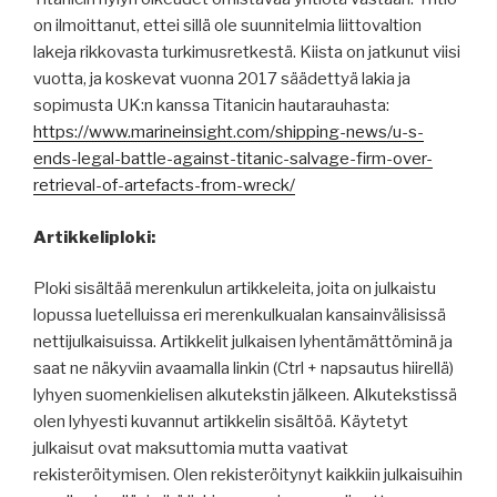
on ilmoittanut, ettei sillä ole suunnitelmia liittovaltion
lakeja rikkovasta turkimusretkestä. Kiista on jatkunut viisi
vuotta, ja koskevat vuonna 2017 säädettyä lakia ja
sopimusta UK:n kanssa Titanicin hautarauhasta:
https://www.marineinsight.com/shipping-news/u-s-
ends-legal-battle-against-titanic-salvage-firm-over-
retrieval-of-artefacts-from-wreck/
Artikkeliploki:
Ploki sisältää merenkulun artikkeleita, joita on julkaistu
lopussa luetelluissa eri merenkulkualan kansainvälisissä
nettijulkaisuissa. Artikkelit julkaisen lyhentämättöminä ja
saat ne näkyviin avaamalla linkin (Ctrl + napsautus hiirellä)
lyhyen suomenkielisen alkutekstin jälkeen. Alkutekstissä
olen lyhyesti kuvannut artikkelin sisältöä. Käytetyt
julkaisut ovat maksuttomia mutta vaativat
rekisteröitymisen. Olen rekisteröitynyt kaikkiin julkaisuihin