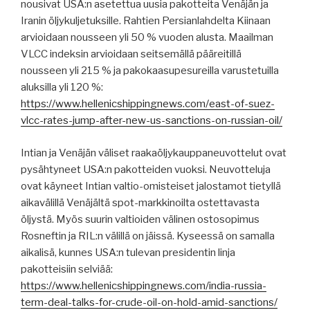
nousivat USA:n asetettua uusia pakotteita Venäjän ja
Iranin öljykuljetuksille. Rahtien Persianlahdelta Kiinaan
arvioidaan nousseen yli 50 % vuoden alusta. Maailman
VLCC indeksin arvioidaan seitsemällä pääreitillä
nousseen yli 215 % ja pakokaasupesureilla varustetuilla
aluksilla yli 120 %:
https://www.hellenicshippingnews.com/east-of-suez-
vlcc-rates-jump-after-new-us-sanctions-on-russian-oil/
Intian ja Venäjän väliset raakaöljykauppaneuvottelut ovat
pysähtyneet USA:n pakotteiden vuoksi. Neuvotteluja
ovat käyneet Intian valtio-omisteiset jalostamot tietyllä
aikavälillä Venäjältä spot-markkinoilta ostettavasta
öljystä. Myös suurin valtioiden välinen ostosopimus
Rosneftin ja RIL:n välillä on jäissä. Kyseessä on samalla
aikalisä, kunnes USA:n tulevan presidentin linja
pakotteisiin selviää:
https://www.hellenicshippingnews.com/india-russia-
term-deal-talks-for-crude-oil-on-hold-amid-sanctions/