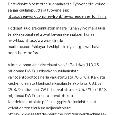
Brittiläisyhtiö toimittaa suomalaiselle Työveneelle kolme
sarjaa keulalepuuttajia työveneisiin:
https://seawork.com/newfront/news/fendering-for-finns
Podcast: uudisrakennusten määrä, Kiinan ylivoima ja uusi
telakkakapasiteetti ovat laivanrakennuksen hurjaa
nykytilaa:
https://www.seatrade-
maritime.com/shipyards/shipbuilding-surge-we-have-
been-here-before-
Viime vuonna kiinalaistelakat veivät 74,1 %:a (113,05
miljoonaa DWT) uudisrakennustilauksista,
vaihtoehtopolttoaineilla varustetuista 78,5 %:a. Kaikista
kesken olevista tilauksista kiinalaistelakoilla on 63,1 %
(208,72 miljoonaa DWT). Luovutettuja oli 55,7 %:a (48,18
miljoonaa DWT) kaikista luovutetuista.
Kahdeksastatoista pääalustyypistä kiinalaistelakat
veivät eniten tilauksia neljässätoista:
https://www.seatrade-maritime.com/shipyards/chinese-