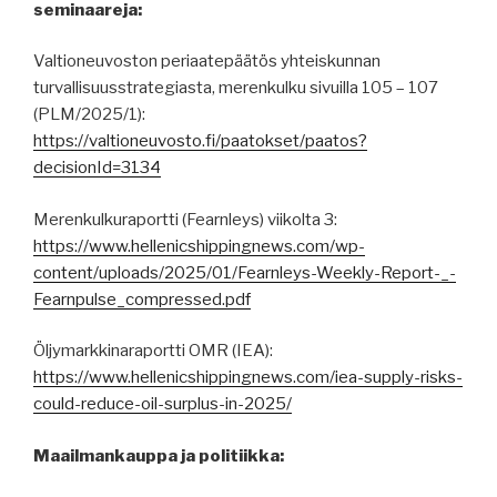
seminaareja:
Valtioneuvoston periaatepäätös yhteiskunnan
turvallisuusstrategiasta, merenkulku sivuilla 105 – 107
(PLM/2025/1):
https://valtioneuvosto.fi/paatokset/paatos?
decisionId=3134
Merenkulkuraportti (Fearnleys) viikolta 3:
https://www.hellenicshippingnews.com/wp-
content/uploads/2025/01/Fearnleys-Weekly-Report-_-
Fearnpulse_compressed.pdf
Öljymarkkinaraportti OMR (IEA):
https://www.hellenicshippingnews.com/iea-supply-risks-
could-reduce-oil-surplus-in-2025/
Maailmankauppa ja politiikka: