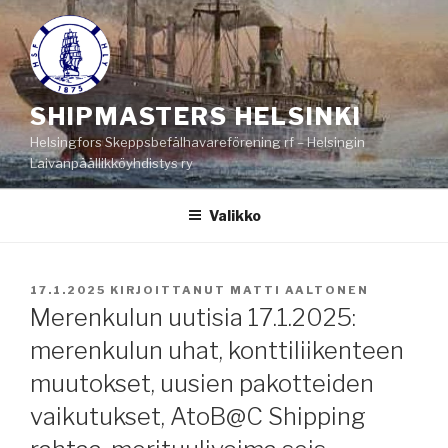
Siirry
sisältöön
SHIPMASTERS HELSINKI
Helsingfors Skeppsbefälhavareförening rf – Helsingin
Laivanpäällikköyhdistys ry
Valikko
JULKAISTU
17.1.2025
KIRJOITTANUT
MATTI AALTONEN
Merenkulun uutisia 17.1.2025:
merenkulun uhat, konttiliikenteen
muutokset, uusien pakotteiden
vaikutukset, AtoB@C Shipping