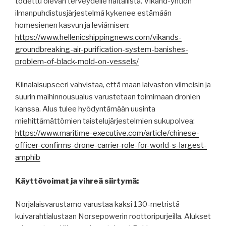
todettu olevan terveydelle haitallista. Vikand-yhtiön
ilmanpuhdistusjärjestelmä kykenee estämään
homesienen kasvun ja leviämisen:
https://www.hellenicshippingnews.com/vikands-
groundbreaking-air-purification-system-banishes-
problem-of-black-mold-on-vessels/
Kiinalaisupseeri vahvistaa, että maan laivaston viimeisin ja
suurin maihinnousualus varustetaan toimimaan dronien
kanssa. Alus tulee hyödyntämään uusinta
miehittämättömien taistelujärjestelmien sukupolvea:
https://www.maritime-executive.com/article/chinese-
officer-confirms-drone-carrier-role-for-world-s-largest-
amphib
Käyttövoimat ja vihreä siirtymä:
Norjalaisvarustamo varustaa kaksi 130-metristä
kuivarahtialustaan Norsepowerin roottoripurjeilla. Alukset