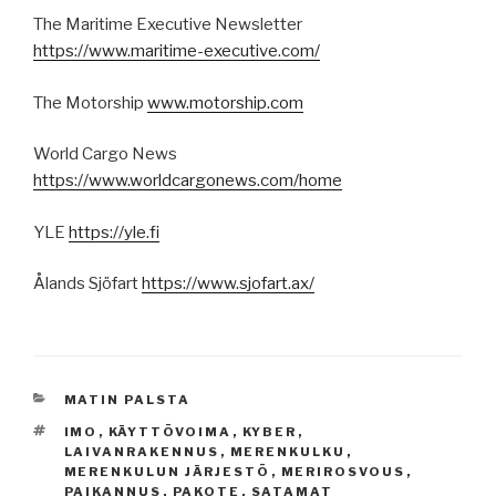
The Maritime Executive Newsletter
https://www.maritime-executive.com/
The Motorship
www.motorship.com
World Cargo News
https://www.worldcargonews.com/home
YLE
https://yle.fi
Ålands Sjöfart
https://www.sjofart.ax/
KATEGORIAT
MATIN PALSTA
AVAINSANAT
IMO
,
KÄYTTÖVOIMA
,
KYBER
,
LAIVANRAKENNUS
,
MERENKULKU
,
MERENKULUN JÄRJESTÖ
,
MERIROSVOUS
,
PAIKANNUS
,
PAKOTE
,
SATAMAT