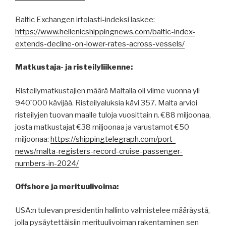
Baltic Exchangen irtolasti-indeksi laskee:
https://www.hellenicshippingnews.com/baltic-index-
extends-decline-on-lower-rates-across-vessels/
Matkustaja- ja risteilyliikenne:
Risteilymatkustajien määrä Maltalla oli viime vuonna yli
940´000 kävijää. Risteilyaluksia kävi 357. Malta arvioi
risteilyjen tuovan maalle tuloja vuosittain n. €88 miljoonaa,
josta matkustajat €38 miljoonaa ja varustamot €50
miljoonaa:
https://shippingtelegraph.com/port-
news/malta-registers-record-cruise-passenger-
numbers-in-2024/
Offshore ja merituulivoima:
USA:n tulevan presidentin hallinto valmistelee määräystä,
jolla pysäytettäisiin merituulivoiman rakentaminen sen