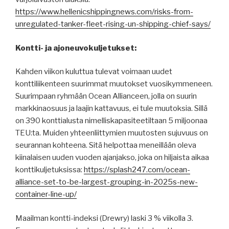
https://www.hellenicshippingnews.com/risks-from-
unregulated-tanker-fleet-rising-un-shipping-chief-says/
Kontti- ja ajoneuvokuljetukset:
Kahden viikon kuluttua tulevat voimaan uudet
konttiliikenteen suurimmat muutokset vuosikymmeneen.
Suurimpaan ryhmään Ocean Allianceen, jolla on suurin
markkinaosuus ja laajin kattavuus, ei tule muutoksia. Sillä
on 390 konttialusta nimelliskapasiteetiltaan 5 miljoonaa
TEU:ta. Muiden yhteenliittymien muutosten sujuvuus on
seurannan kohteena. Sitä helpottaa meneillään oleva
kiinalaisen uuden vuoden ajanjakso, joka on hiljaista aikaa
konttikuljetuksissa:
https://splash247.com/ocean-
alliance-set-to-be-largest-grouping-in-2025s-new-
container-line-up/
Maailman kontti-indeksi (Drewry) laski 3 % viikolla 3.