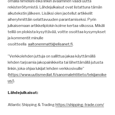
omalla nimelläni eikä linkin avaaminen vaadi uutta
rekisteröitymistä. Lähdejulkaisut ovat listattuna tämän
alkutekstin jälkeen. Lisäksi olen jaotellut artikkelit
aiheryhmittäin selattavuuden parantamiseksi. Pyrin
julkaisemaan artikkeliplokin kolme kertaa viikossa. Mikäli
teillä on plokista kysyttävää, voitte osoittaa kysymykset
ja kommentit minulle
osoitteella
aaltonenmatti@elisanet.fi
.
”Verkkolehden juttuja on sallittua jakaa käyttämällä
lehden tarjoamia jakopainikkeita tai lähettämällä jutusta
linkin, joka ohjaa lukijat lehden verkkosivuille”
(
https
://
www.uutismediat.fi
/sanomalehtitieto/
tekijanoike
us
/
).
Lähdejulkaisut:
Atlantic Shipping & Trading
https://shipping-trade.com/