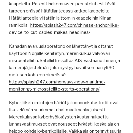
kaapeleita. Patenttihakemuksen perustelut esittävät
tarpeen eräissä hätätilanteessa katkoa kaapeleita.
Hätätilanteella viitattiin laittomiin kaapeleihin Kiinan
rannikolla:
https://splash247.com/chinese-anchor-like-
device-to-cut-cables-makes-headlines/
Kanadan avaruuslaboratorio on lähettänyt ja ottanut
käyttöön Norjalle kehitetyn, merenkulkua valvovan
mikrosatelliitin. Satelliitti sisältää AIS-vastaanottimen ja
kamerajärjestelmän, joka pystyy havaitsemaan yli 30-
metrisen kohteen pimeässä:
https://splash247.com/norways-new-maritime-
monitoring-microsatellite-starts-operations/
Kyber, liiketoimintojen häiriöt ja luonnonkatastrofit ovat
liike-elämän suurimmat uhat maailmanlaajuisesti.
Merenkulussa kyberhyökkäysten kustannukset ja
lunnasvaatimukset ovat nousseet jyrkästi, koska ala on
helppo kohde kyberrikollisille. Vaikka ala on tehnyt suuria