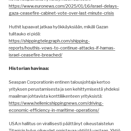
https://www.euronews.com/2025/01/16/israel-delays-
gaza-ceasefire-cabinet-vote-over-last-minute-crisis
Huthit lupaavat jatkaa hyökkäyksiään, mikäli Gazan
tulitauko ei pidä:
https://shippingtelegraph.com/shipping-
reports/houthis-vows-to-continue-attacks-if-hamas-
israel-ceasefire-breached/
Historian havinaa:
Seaspan Corporationin entinen talousjohtaja kertoo
yrityksen perustamisesta ja sen kehittymisestä yhdeksi
maailman johtavista konttiliikenteen yrityksistä:
https://www.hellenicshippingnews.com/driving-
economic-efficiency-in-maritime-operations/
USA:n hallitus on virallisesti päättänyt oikeustaistelun
Titanicin hylyn oikeudet omistavaa yhtiötä vastaan. Yhtiö