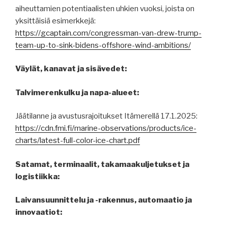
aiheuttamien potentiaalisten uhkien vuoksi, joista on
yksittäisiä esimerkkejä:
https://gcaptain.com/congressman-van-drew-trump-
team-up-to-sink-bidens-offshore-wind-ambitions/
Väylät, kanavat ja sisävedet:
Talvimerenkulku ja napa-alueet:
Jäätilanne ja avustusrajoitukset Itämerellä 17.1.2025:
https://cdn.fmi.fi/marine-observations/products/ice-
charts/latest-full-color-ice-chart.pdf
Satamat, terminaalit, takamaakuljetukset ja
logistiikka:
Laivansuunnittelu ja -rakennus, automaatio ja
innovaatiot: