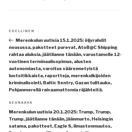
Artikkelien
Edellinen
EDELLINEN
selaus
artikkeli
Merenkulun uutisia 15.1.2025: öljyrahdit
nousussa, pakotteet purevat, AtoB@C Shipping
rahtaa aluksia, jäätilanne tänään, varustamolle 12-
vuotinen terminaalisopimus, alusten
autonomiasta, varoitus väärennetyistä
luotsitikkaista, raportteja, merenkulkijoiden
kriminalisointi, Baltic Sentry, Gazan tulitauko,
Pohjanmerellä raivaamattomia räjähteitä.
Seuraava
SEURAAVA
artikkeli
Merenkulun uutisia 20.1.2025: Trump, Trump,
Trump, jäätilanne tänään, jäänmurto, Helsingin
satama, pakotteet, Eagle S, ilmastonmuutos,