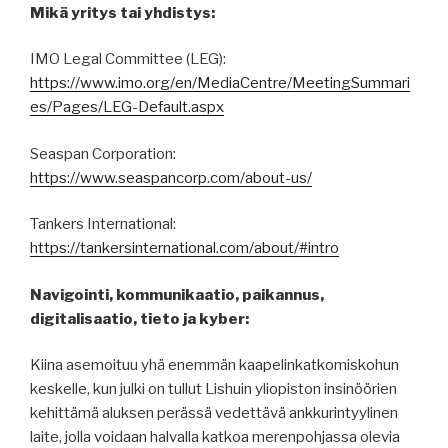
Mikä yritys tai yhdistys:
IMO Legal Committee (LEG):
https://www.imo.org/en/MediaCentre/MeetingSummari
es/Pages/LEG-Default.aspx
Seaspan Corporation:
https://www.seaspancorp.com/about-us/
Tankers International:
https://tankersinternational.com/about/#intro
Navigointi, kommunikaatio, paikannus,
digitalisaatio, tieto ja kyber:
Kiina asemoituu yhä enemmän kaapelinkatkomiskohun
keskelle, kun julki on tullut Lishuin yliopiston insinöörien
kehittämä aluksen perässä vedettävä ankkurintyylinen
laite, jolla voidaan halvalla katkoa merenpohjassa olevia