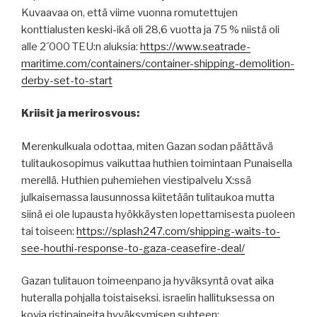
Kuvaavaa on, että viime vuonna romutettujen
konttialusten keski-ikä oli 28,6 vuotta ja 75 % niistä oli
alle 2´000 TEU:n aluksia:
https://www.seatrade-
maritime.com/containers/container-shipping-demolition-
derby-set-to-start
Kriisit ja merirosvous:
Merenkulkuala odottaa, miten Gazan sodan päättävä
tulitaukosopimus vaikuttaa huthien toimintaan Punaisella
merellä. Huthien puhemiehen viestipalvelu X:ssä
julkaisemassa lausunnossa kiitetään tulitaukoa mutta
siinä ei ole lupausta hyökkäysten lopettamisesta puoleen
tai toiseen:
https://splash247.com/shipping-waits-to-
see-houthi-response-to-gaza-ceasefire-deal/
Gazan tulitauon toimeenpano ja hyväksyntä ovat aika
huteralla pohjalla toistaiseksi. israelin hallituksessa on
kovia ristipaineita hyväksymisen suhteen: