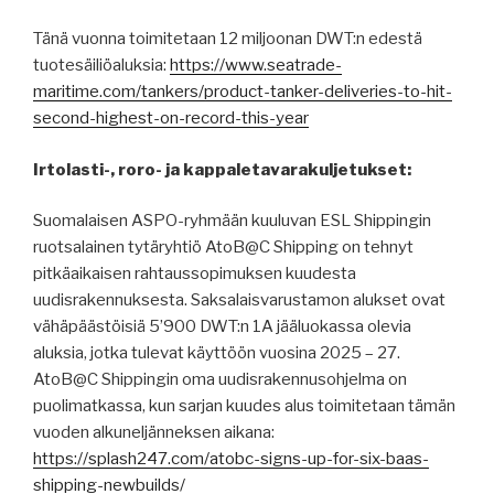
Tänä vuonna toimitetaan 12 miljoonan DWT:n edestä
tuotesäiliöaluksia:
https://www.seatrade-
maritime.com/tankers/product-tanker-deliveries-to-hit-
second-highest-on-record-this-year
Irtolasti-, roro- ja kappaletavarakuljetukset:
Suomalaisen ASPO-ryhmään kuuluvan ESL Shippingin
ruotsalainen tytäryhtiö AtoB@C Shipping on tehnyt
pitkäaikaisen rahtaussopimuksen kuudesta
uudisrakennuksesta. Saksalaisvarustamon alukset ovat
vähäpäästöisiä 5’900 DWT:n 1A jääluokassa olevia
aluksia, jotka tulevat käyttöön vuosina 2025 – 27.
AtoB@C Shippingin oma uudisrakennusohjelma on
puolimatkassa, kun sarjan kuudes alus toimitetaan tämän
vuoden alkuneljänneksen aikana:
https://splash247.com/atobc-signs-up-for-six-baas-
shipping-newbuilds/