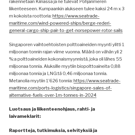
rakennetaan Kiinassa ja ne tulevat Pohjanmeren
liikenteeseen. Kumpaankin alukseen tulee kaksi 24 m x 3
m kokoista roottoria:
https://www.seatrade-
maritime.com/wind-powered-ships/berge-rederi-
general-cargo-ship-pair-to-get-norsepower-rotor-sails
Singaporen vaihtoehtoisten polttoaineiden myynti ylitti 1
miljoonan tonnin rajan viime vuonna. Määrä on vähän yli 2
%:a polttoaineiden kokonaismyynnistä, joka oli lähes 55
miljoonaa tonnia. Aluksille myytiin biopolttoaineita 0,88
miljoonaa tonnia ja LNG:tä 0,46 miljoonaa tonnia.
Metanolia myytiin 1’626 tonnia:
https://www.seatrade-
maritime.com/ports-logistics/singapore-sales-of-
alternative-fuels-over-1m-tonnes-in-2024
Luotsaus ja liikenteenohjaus, rahti- ja
laivameklarit:
Raportteja, tutkimuksia, selvityksiä ja