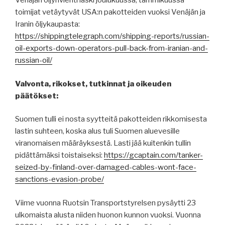
Venäjän öljynvienti laski joulukuussa, tammikuussa
toimijat vetäytyvät USA:n pakotteiden vuoksi Venäjän ja
Iranin öljykaupasta:
https://shippingtelegraph.com/shipping-reports/russian-
oil-exports-down-operators-pull-back-from-iranian-and-
russian-oil/
Valvonta, rikokset, tutkinnat ja oikeuden
päätökset:
Suomen tulli ei nosta syytteitä pakotteiden rikkomisesta
lastin suhteen, koska alus tuli Suomen aluevesille
viranomaisen määräyksestä. Lasti jää kuitenkin tullin
pidättämäksi toistaiseksi:
https://gcaptain.com/tanker-
seized-by-finland-over-damaged-cables-wont-face-
sanctions-evasion-probe/
Viime vuonna Ruotsin Transportstyrelsen pysäytti 23
ulkomaista alusta niiden huonon kunnon vuoksi. Vuonna