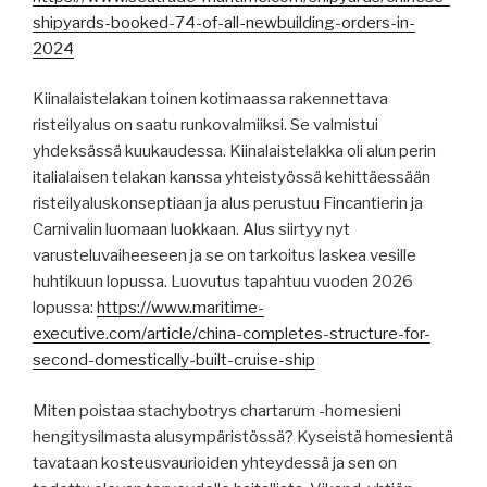
shipyards-booked-74-of-all-newbuilding-orders-in-
2024
Kiinalaistelakan toinen kotimaassa rakennettava
risteilyalus on saatu runkovalmiiksi. Se valmistui
yhdeksässä kuukaudessa. Kiinalaistelakka oli alun perin
italialaisen telakan kanssa yhteistyössä kehittäessään
risteilyaluskonseptiaan ja alus perustuu Fincantierin ja
Carnivalin luomaan luokkaan. Alus siirtyy nyt
varusteluvaiheeseen ja se on tarkoitus laskea vesille
huhtikuun lopussa. Luovutus tapahtuu vuoden 2026
lopussa:
https://www.maritime-
executive.com/article/china-completes-structure-for-
second-domestically-built-cruise-ship
Miten poistaa stachybotrys chartarum -homesieni
hengitysilmasta alusympäristössä? Kyseistä homesientä
tavataan kosteusvaurioiden yhteydessä ja sen on