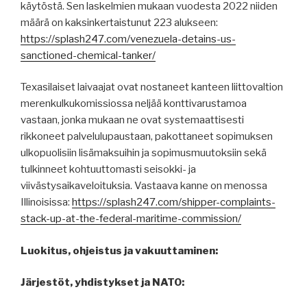
käytöstä. Sen laskelmien mukaan vuodesta 2022 niiden
määrä on kaksinkertaistunut 223 alukseen:
https://splash247.com/venezuela-detains-us-
sanctioned-chemical-tanker/
Texasilaiset laivaajat ovat nostaneet kanteen liittovaltion
merenkulkukomissiossa neljää konttivarustamoa
vastaan, jonka mukaan ne ovat systemaattisesti
rikkoneet palvelulupaustaan, pakottaneet sopimuksen
ulkopuolisiin lisämaksuihin ja sopimusmuutoksiin sekä
tulkinneet kohtuuttomasti seisokki- ja
viivästysaikaveloituksia. Vastaava kanne on menossa
Illinoisissa:
https://splash247.com/shipper-complaints-
stack-up-at-the-federal-maritime-commission/
Luokitus, ohjeistus ja vakuuttaminen:
Järjestöt, yhdistykset ja NATO: