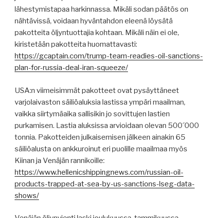
lähestymistapaa harkinnassa. Mikäli sodan päätös on
nähtävissä, voidaan hyväntahdon eleenä löysätä
pakotteita öljyntuottajia kohtaan. Mikäli näin ei ole,
kiristetään pakotteita huomattavasti:
https://gcaptain.com/trump-team-readies-oil-sanctions-
plan-for-russia-deal-iran-squeeze/
USA:n viimeisimmät pakotteet ovat pysäyttäneet
varjolaivaston säiliöaluksia lastissa ympäri maailman,
vaikka siirtymäaika sallisikin jo sovittujen lastien
purkamisen. Lastia aluksissa arvioidaan olevan 500´000
tonnia. Pakotteiden julkaisemisen jälkeen ainakin 65
säiliöalusta on ankkuroinut eri puolille maailmaa myös
Kiinan ja Venäjän rannikoille:
https://www.hellenicshippingnews.com/russian-oil-
products-trapped-at-sea-by-us-sanctions-lseg-data-
shows/