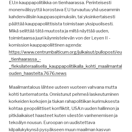
EU:n kauppapolitiikka on tienhaarassa. Perinteisesti
monenvälisyyttä korostava EU turvautuu yhä useammin
kahdenvälisiin kauppasopimuksiin, tai yksinkertaisesti
päättää kauppapoliittisista toimistaan yksipuolisesti.
Mikä selittää tätä muutosta ja miltä näyttää uuden,
toimintaansa juuri käynnistelevän von der Leyen II -
komission kauppapoliittinen agenda:
https://www.centrumbalticum.org/julkaisut/pulloposti/eu
_tienhaarassa_-
_fleksilateraalisella_kauppapolitiikalla_kohti_maailmantal
ouden_haasteita.7676.news
Maailmantalous lähtee uuteen vuoteen vahvana mutta
kohti tuntematonta. Onnistunut pehmeä laskeutuminen
korkeiden korkojen ja tiukan rahapolitiikan kurimuksesta
kohtaa geopoliittiset konfliktit, USA:n uuden hallinnon ja
pitkäaikaiset haasteet kuten väestön vanhenemisen ja
tekoälyn nousun. Euroopan on uudistettava
kilpailukykynsä pysyäkseen muun maailman kasvun