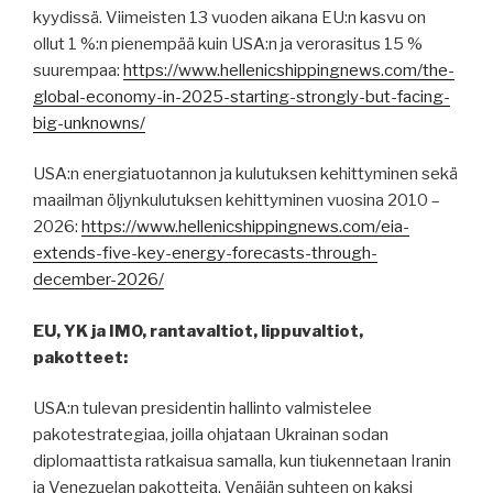
kyydissä. Viimeisten 13 vuoden aikana EU:n kasvu on
ollut 1 %:n pienempää kuin USA:n ja verorasitus 15 %
suurempaa:
https://www.hellenicshippingnews.com/the-
global-economy-in-2025-starting-strongly-but-facing-
big-unknowns/
USA:n energiatuotannon ja kulutuksen kehittyminen sekä
maailman öljynkulutuksen kehittyminen vuosina 2010 –
2026:
https://www.hellenicshippingnews.com/eia-
extends-five-key-energy-forecasts-through-
december-2026/
EU, YK ja IMO, rantavaltiot, lippuvaltiot,
pakotteet:
USA:n tulevan presidentin hallinto valmistelee
pakotestrategiaa, joilla ohjataan Ukrainan sodan
diplomaattista ratkaisua samalla, kun tiukennetaan Iranin
ja Venezuelan pakotteita. Venäjän suhteen on kaksi