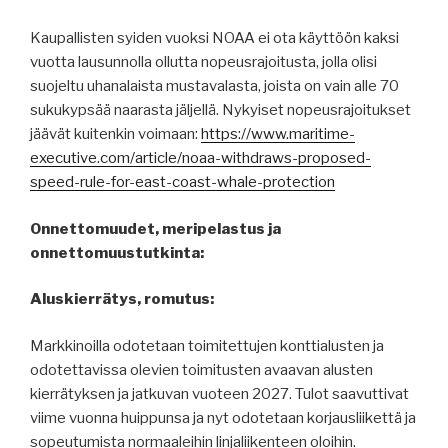
Kaupallisten syiden vuoksi NOAA ei ota käyttöön kaksi
vuotta lausunnolla ollutta nopeusrajoitusta, jolla olisi
suojeltu uhanalaista mustavalasta, joista on vain alle 70
sukukypsää naarasta jäljellä. Nykyiset nopeusrajoitukset
jäävät kuitenkin voimaan:
https://www.maritime-
executive.com/article/noaa-withdraws-proposed-
speed-rule-for-east-coast-whale-protection
Onnettomuudet, meripelastus ja
onnettomuustutkinta:
Aluskierrätys, romutus:
Markkinoilla odotetaan toimitettujen konttialusten ja
odotettavissa olevien toimitusten avaavan alusten
kierrätyksen ja jatkuvan vuoteen 2027. Tulot saavuttivat
viime vuonna huippunsa ja nyt odotetaan korjausliikettä ja
sopeutumista normaaleihin linjaliikenteen oloihin.