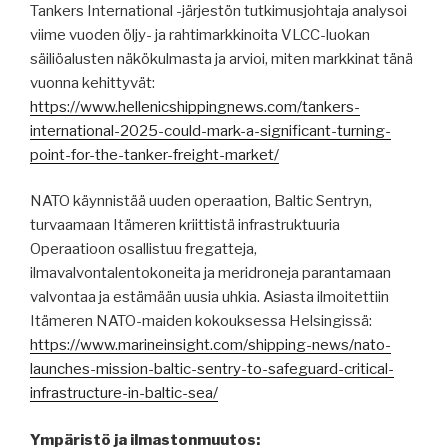
Tankers International -järjestön tutkimusjohtaja analysoi
viime vuoden öljy- ja rahtimarkkinoita VLCC-luokan
säiliöalusten näkökulmasta ja arvioi, miten markkinat tänä
vuonna kehittyvät:
https://www.hellenicshippingnews.com/tankers-
international-2025-could-mark-a-significant-turning-
point-for-the-tanker-freight-market/
NATO käynnistää uuden operaation, Baltic Sentryn,
turvaamaan Itämeren kriittistä infrastruktuuria
Operaatioon osallistuu fregatteja,
ilmavalvontalentokoneita ja meridroneja parantamaan
valvontaa ja estämään uusia uhkia. Asiasta ilmoitettiin
Itämeren NATO-maiden kokouksessa Helsingissä:
https://www.marineinsight.com/shipping-news/nato-
launches-mission-baltic-sentry-to-safeguard-critical-
infrastructure-in-baltic-sea/
Ympäristö ja ilmastonmuutos: