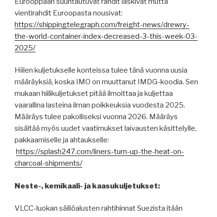
Eurooppaan suuntautuvat rahdit laskivat mutta
vientirahdit Euroopasta nousivat:
https://shippingtelegraph.com/freight-news/drewry-
the-world-container-index-decreased-3-this-week-03-
2025/
Hiilen kuljetukselle konteissa tulee tänä vuonna uusia
määräyksiä, koska IMO on muuttanut IMDG-koodia. Sen
mukaan hiilikuljetukset pitää ilmoittaa ja kuljettaa
vaarallina lasteina ilman poikkeuksia vuodesta 2025.
Määräys tulee pakolliseksi vuonna 2026. Määräys
sisältää myös uudet vaatimukset laivausten käsittelylle,
pakkaamiselle ja ahtaukselle:
https://splash247.com/liners-turn-up-the-heat-on-
charcoal-shipments/
Neste-, kemikaali- ja kaasukuljetukset:
VLCC-luokan säiliöalusten rahtihinnat Suezista itään