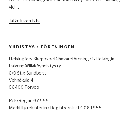
10:30. Besökningmålet är Statens ny isbrytare. Samling
vid …
”Medlemsbrev
Jatka lukemista
5/2015”
YHDISTYS / FÖRENINGEN
Helsingfors Skeppsbefälhavareförening rf -Helsingin
Laivanpäällikköyhdistys ry
C/0 Stig Sundberg
Vehnäkuja 4
06400 Porvoo
Rek/Reg nr: 67.555
Merkitty rekisteriin / Registrerats: 14.06.1955