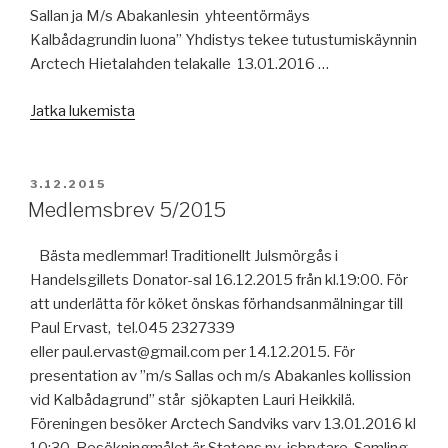
Sallan ja M/s Abakanlesin yhteentörmäys
Kalbådagrundin luona” Yhdistys tekee tutustumiskäynnin
Arctech Hietalahden telakalle 13.01.2016 …
”Jäsenkirje
Jatka lukemista
5/2015”
JULKAISTU
3.12.2015
Medlemsbrev 5/2015
Bästa medlemmar! Traditionellt Julsmörgås i
Handelsgillets Donator-sal 16.12.2015 från kl.19:00. För
att underlätta för köket önskas förhandsanmälningar till
Paul Ervast, tel.045 2327339
eller paul.ervast@gmail.com per 14.12.2015. För
presentation av ”m/s Sallas och m/s Abakanles kollission
vid Kalbådagrund” står sjökapten Lauri Heikkilä.
Föreningen besöker Arctech Sandviks varv 13.01.2016 kl