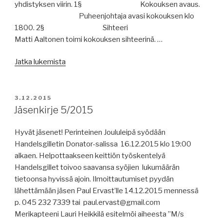
yhdistyksen viirin. 1§ Kokouksen avaus.
Puheenjohtaja avasi kokouksen klo
1800. 2§ Sihteeri
Matti Aaltonen toimi kokouksen sihteerinä. …
”Jäsenkokous
Jatka lukemista
3/2015”
JULKAISTU
3.12.2015
Jäsenkirje 5/2015
Hyvät jäsenet! Perinteinen Joululeipä syödään
Handelsgilletin Donator-salissa 16.12.2015 klo 19:00
alkaen. Helpottaakseen keittiön työskentelyä
Handelsgillet toivoo saavansa syöjien lukumäärän
tietoonsa hyvissä ajoin. Ilmoittautumiset pyydän
lähettämään jäsen Paul Ervast’lle 14.12.2015 mennessä
p. 045 232 7339 tai paul.ervast@gmail.com
Merikapteeni Lauri Heikkilä esitelmöi aiheesta ”M/s