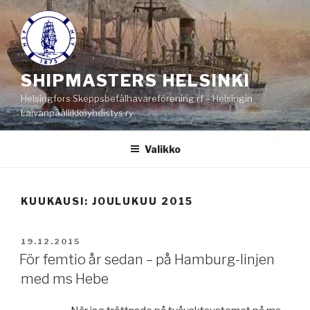
Siirry
sisältöön
SHIPMASTERS HELSINKI
Helsingfors Skeppsbefälhavareförening rf – Helsingin
Laivanpäällikköyhdistys ry
Valikko
KUUKAUSI:
JOULUKUU 2015
JULKAISTU
19.12.2015
För femtio år sedan – på Hamburg-linjen
med ms Hebe