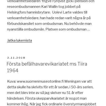
verksamhetsledaren Yngve Fyrqvist gick i pension och
reseombudsmannen Kari Wallin tog jobbet på
Helsingfors hamnisbrytare. Uolevi Larte valdes till
verksamhetsledare, han hade redan varit några år på
förbundskansliet som ombudsman. Nu behövde man
nyanställa ombudsmän. Platsen som ombudsman …
”50
Jatka lukemista
år
sedan
–
JULKAISTU
2.11.2018
version
Första befälhavarevikariatet ms Tiira
1”
1964
Kuva: www.suomenmuseotonline.fi Meningen var att
detta skulle ha skrivits för ett år sedan, i 50-ärs serien,
men det blev inte av så jag skriver nu 51 år efter
händelsen. Första skepparvikariatet är nogot man
kommer ihåg. När jag fick ordinarie överstyrmansjobbet