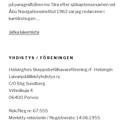
på paragrafbåten ms Tiira efter sjökaptensexamen vid
Åbo Navigationsinstitut 1962 var jag redan inne i
karriärstegen …
”Första
Jatka lukemista
befälhavarevikariatet
ms
Tiira
YHDISTYS / FÖRENINGEN
1964”
Helsingfors Skeppsbefälhavareförening rf -Helsingin
Laivanpäällikköyhdistys ry
C/0 Stig Sundberg
Vehnäkuja 4
06400 Porvoo
Rek/Reg nr: 67.555
Merkitty rekisteriin / Registrerats: 14.06.1955