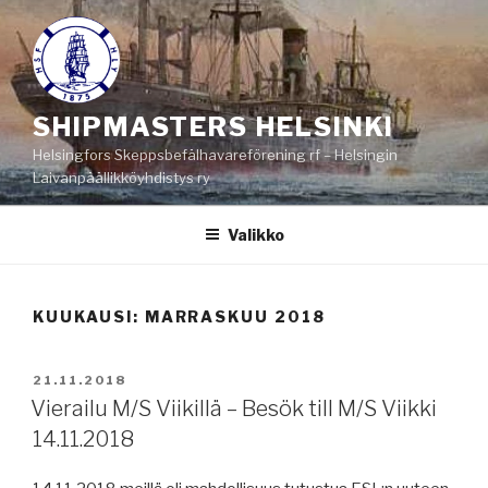
Siirry
sisältöön
SHIPMASTERS HELSINKI
Helsingfors Skeppsbefälhavareförening rf – Helsingin
Laivanpäällikköyhdistys ry
Valikko
KUUKAUSI:
MARRASKUU 2018
JULKAISTU
21.11.2018
Vierailu M/S Viikillä – Besök till M/S Viikki
14.11.2018