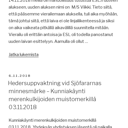
14.11.2018 meillä oli mahdollisuus tutustua ESL:n uuteen
alukseen, uuden aluksen nimi on M/S Viikki. Tieto siitä,
että pääsemme vierailemaan aluksella, tuli aika myöhään,
tämä johtui siitä, että laiva ei ole linjaliikenteessä ja siksi
on aika vaikeata pitkällä aikavälillä suunnitella mitään.
Vierailu oli erittäin antoisa ja ESL oli todella panostanut
uuden laivan esittelyyn. Aamulla oli ollut …
”Vierailu
Jatka lukemista
M/S
Viikillä
–
JULKAISTU
6.11.2018
Besök
Hedersuppvaktning vid Sjöfararnas
till
minnesmärke – Kunniakäynti
M/S
merenkulkijoiden muistomerkillä
Viikki
03.11.2018
14.11.2018”
Kunniakäynti merenkulkijoiden muistomerkillä
03.11.2018 Yhdeksän yhdistyksen jäsentä oli paikalla