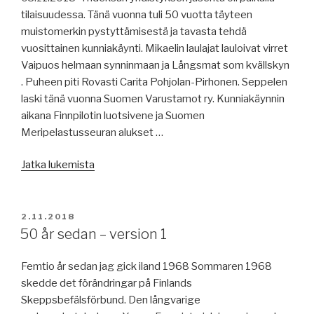
tilaisuudessa. Tänä vuonna tuli 50 vuotta täyteen
muistomerkin pystyttämisestä ja tavasta tehdä
vuosittainen kunniakäynti. Mikaelin laulajat lauloivat virret
Vaipuos helmaan synninmaan ja Långsmat som kvällskyn
. Puheen piti Rovasti Carita Pohjolan-Pirhonen. Seppelen
laski tänä vuonna Suomen Varustamot ry. Kunniakäynnin
aikana Finnpilotin luotsivene ja Suomen
Meripelastusseuran alukset …
”Hedersuppvaktning
Jatka lukemista
vid
Sjöfararnas
minnesmärke
JULKAISTU
2.11.2018
–
50 år sedan – version 1
Kunniakäynti
merenkulkijoiden
Femtio år sedan jag gick iland 1968 Sommaren 1968
muistomerkillä
skedde det förändringar på Finlands
03.11.2018”
Skeppsbefälsförbund. Den långvarige