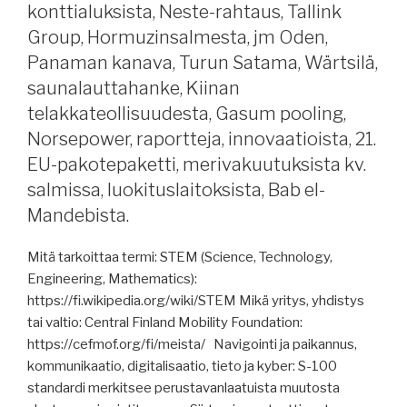
konttialuksista, Neste-rahtaus, Tallink
merenkulkijoista
Group, Hormuzinsalmesta, jm Oden,
Hormuzinsalmessa,
Panaman kanava, Turun Satama, Wärtsilä,
Lähi-
Itä,
saunalauttahanke, Kiinan
jäänmurtaja
telakkateollisuudesta, Gasum pooling,
Healy,
Norsepower, raportteja, innovaatioista, 21.
meriteollisuuden
EU-pakotepaketti, merivakuutuksista kv.
tiivistyminen,
salmissa, luokituslaitoksista, Bab el-
raportteja,
Mandebista.
MASS-
koodista,
Mitä tarkoittaa termi: STEM (Science, Technology,
EU:n
Engineering, Mathematics):
21.
https://fi.wikipedia.org/wiki/STEM Mikä yritys, yhdistys
pakotepaketti
tai valtio: Central Finland Mobility Foundation:
ja
https://cefmof.org/fi/meista/ Navigointi ja paikannus,
pakotteista
kommunikaatio, digitalisaatio, tieto ja kyber: S-100
yleisesti,
standardi merkitsee perustavanlaatuista muutosta
”Kokki