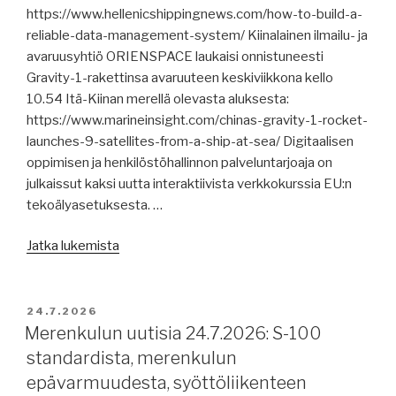
https://www.hellenicshippingnews.com/how-to-build-a-
dieseliä,
reliable-data-management-system/ Kiinalainen ilmailu- ja
raportteja,
avaruusyhtiö ORIENSPACE laukaisi onnistuneesti
MASS-
Gravity-1-rakettinsa avaruuteen keskiviikkona kello
koodista,
10.54 Itä-Kiinan merellä olevasta aluksesta:
intialaisia
https://www.marineinsight.com/chinas-gravity-1-rocket-
romutustelakoita
launches-9-satellites-from-a-ship-at-sea/ Digitaalisen
EU-
oppimisen ja henkilöstöhallinnon palveluntarjoaja on
listalle.”
julkaissut kaksi uutta interaktiivista verkkokurssia EU:n
tekoälyasetuksesta. …
”Merenkulun
Jatka lukemista
uutisia
27.7.2026:
vanhenevasta
JULKAISTU
24.7.2026
aluskalustosta,
Merenkulun uutisia 24.7.2026: S-100
Neste,
standardista, merenkulun
sotavaaravakuutuksista
epävarmuudesta, syöttöliikenteen
ja