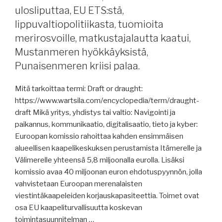
Group,
ulosliputtaa, EU ETS:stä,
Hormuzinsalmesta,
lippuvaltiopolitiikasta, tuomioita
jm
merirosvoille, matkustajalautta kaatui,
Oden,
Mustanmeren hyökkäyksistä,
Panaman
kanava,
Punaisenmeren kriisi palaa.
Turun
Satama,
Mitä tarkoittaa termi: Draft or draught:
Wärtsilä,
https://www.wartsila.com/encyclopedia/term/draught-
saunalauttahanke,
draft Mikä yritys, yhdistys tai valtio: Navigointi ja
Kiinan
paikannus, kommunikaatio, digitalisaatio, tieto ja kyber:
telakkateollisuudesta,
Euroopan komissio rahoittaa kahden ensimmäisen
Gasum
alueellisen kaapelikeskuksen perustamista Itämerelle ja
pooling,
Välimerelle yhteensä 5,8 miljoonalla eurolla. Lisäksi
Norsepower,
komissio avaa 40 miljoonan euron ehdotuspyynnön, jolla
raportteja,
vahvistetaan Euroopan merenalaisten
innovaatioista,
viestintäkaapeleiden korjauskapasiteettia. Toimet ovat
21.
osa EU kaapeliturvallisuutta koskevan
EU-
toimintasuunnitelman …