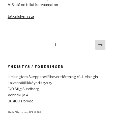
automatisaatiosta,
AIS:stä on tullut korvaamaton …
BlackRock,
telakoita
”Merenkulun
Jatka lukemista
USA:an,
uutisia
ammoniakista,
17.7.2026:
raportteja,
AIS:stä,
Venäjällä
ECSA,
Artikkelien
Seur
Sivu
1
dieselin
VLCC-
sivu
selaus
vientikielto,
tilauksia,
Suomi
risteilyalusten
HNS-
huollosta,
YHDISTYS / FÖRENINGEN
sopimukseen,
Hormuzinsalmen
MEPC84,
eskalaatio,
Helsingfors Skeppsbefälhavareförening rf -Helsingin
vakuutus
Koillisväylästä,
Laivanpäällikköyhdistys ry
autonomisille
Wärtsilä,
C/0 Stig Sundberg
aluksille,
FuelEU
Vehnäkuja 4
EU
Maritimesta,
06400 Porvoo
ETS,
raportteja,
hopeaposkipallokala,
Rek/Reg nr: 67.555