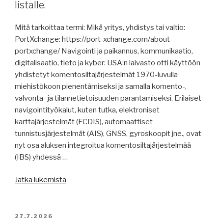
listalle.
vedenpinta,
kriisistä,
somalimerirosvot.”
kv.
Mitä tarkoittaa termi: Mikä yritys, yhdistys tai valtio:
salmien
PortXchange: https://port-xchange.com/about-
käytön
portxchange/ Navigointi ja paikannus, kommunikaatio,
maksullisuudesta,
digitalisaatio, tieto ja kyber: USA:n laivasto otti käyttöön
Koillisväylästä,
yhdistetyt komentosiltajärjestelmät 1970-luvulla
ruumien
miehistökoon pienentämiseksi ja samalla komento-,
korroosionestosta,
valvonta- ja tilannetietoisuuden parantamiseksi. Erilaiset
raportteja,
navigointityökalut, kuten tutka, elektroniset
PSC:stä,
karttajärjestelmät (ECDIS), automaattiset
sotavaara-
tunnistusjärjestelmät (AIS), GNSS, gyroskoopit jne., ovat
alue
nyt osa aluksen integroitua komentosiltajärjestelmää
laajenee,
(IBS) yhdessä …
Tallink
Silja
”Merenkulun
Jatka lukemista
Line
uutisia
huutokauppaa.”
29.7.2026:
yhdistetyt
JULKAISTU
27.7.2026