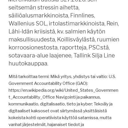
ihminen
seitsemän stressin aihetta,
ja
säiliöalusmarkkinoista, Finnlines,
tekoäly,
Wallenius SOL, irtolastimarkkinoista, Rein,
merenkulun
Lähi-Idän kriisistä, kv. salmien käytön
investoinneista,
maksullisuudesta, Koillisväylästä, ruumien
kysely
teknologiasta,
korroosionestosta, raportteja, PSC:stä,
Lähi-
sotavaara-alue laajenee, Tallink Silja Line
Idän
huutokauppaa.
kriisin
vaikutuksista,
Mitä tarkoittaa termi: Mikä yritys, yhdistys tai valtio: U.S.
Finnlines,
Government Accountability Office (GAO):
Wallenius
https://en.wikipedia.org/wiki/United_States_Governmen
SOL,
t_Accountability_Office Navigointi ja paikannus,
Tallink,
kommunikaatio, digitalisaatio, tieto ja kyber: Tekoäly ja
BP
digitaaliset kaksoset ovat siirtymässä yksittäisistä
luopuu
kokeista kohti operatiivista käyttöä satamissa, mutta
Pohjanmerestä,
vanhat järjestelmät, hajanaiset tiedot ja