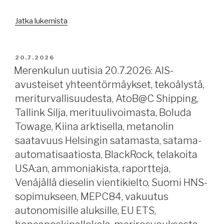
pakotepaketti,
”Merenkulun
merivakuutuksista
Jatka lukemista
uutisia
kv.
22.7.2026:
salmissa,
merenalaisten
luokituslaitoksista,
JULKAISTU
20.7.2026
viestintäkaapelien
Bab
Merenkulun uutisia 20.7.2026: AIS-
korjauksesta,
el-
avusteiset yhteentörmäykset, tekoälystä,
naiset
Mandebista.”
meriturvallisuudesta, AtoB@C Shipping,
merenkulussa,
Tallink Silja, merituulivoimasta, Boluda
jäävahvistettuja
Towage, Kiina arktisella, metanolin
kemikaalialuksia,
saatavuus Helsingin satamasta, satama-
risteilyaluksen
kääntöpäivästä,
automatisaatiosta, BlackRock, telakoita
aikuisristeilyistä,
USA:an, ammoniakista, raportteja,
vedet
Venäjällä dieselin vientikielto, Suomi HNS-
alhaalla
sopimukseen, MEPC84, vakuutus
Euroopan
autonomisille aluksille, EU ETS,
joilla,