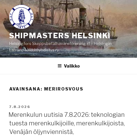
Siirry
sisältöön
SHIPMASTERS HELSINKI
Helsingfors Skeppsbefälhavareförening rf – Helsingin
Laivanpäällikköyhdistys ry
Valikko
AVAINSANA:
MERIROSVOUS
JULKAISTU
7.8.2026
Merenkulun uutisia 7.8.2026: teknologian
tuesta merenkulkijoille, merenkulkijoista,
Venäjän öljynviennistä,