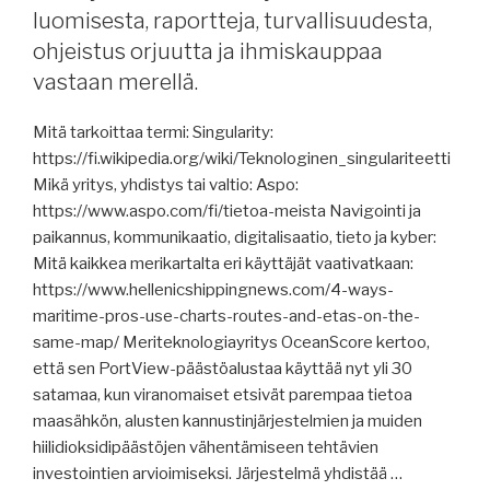
Grupp,
luomisesta, raportteja, turvallisuudesta,
Tornion
ohjeistus orjuutta ja ihmiskauppaa
Röytän
vastaan merellä.
meriväylä,
Panaman
Mitä tarkoittaa termi: Singularity:
kanava,
https://fi.wikipedia.org/wiki/Teknologinen_singulariteetti
Euroopan
Mikä yritys, yhdistys tai valtio: Aspo:
joet,
https://www.aspo.com/fi/tietoa-meista Navigointi ja
msv
paikannus, kommunikaatio, digitalisaatio, tieto ja kyber:
Nordica,
Mitä kaikkea merikartalta eri käyttäjät vaativatkaan:
Koillisväylästä,
https://www.hellenicshippingnews.com/4-ways-
FuelEU
maritime-pros-use-charts-routes-and-etas-on-the-
Maritime
same-map/ Meriteknologiayritys OceanScore kertoo,
pooliutumisesta,
että sen PortView-päästöalustaa käyttää nyt yli 30
luotsinsiirrosta,
satamaa, kun viranomaiset etsivät parempaa tietoa
raportteja,
maasähkön, alusten kannustinjärjestelmien ja muiden
Hormuzinsalmen
hiilidioksidipäästöjen vähentämiseen tehtävien
sopimuksesta
investointien arvioimiseksi. Järjestelmä yhdistää …
ja