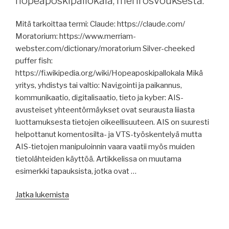
hopeaposkipallokala, merirosvouksesta.
autonomisista
aluksista,
Mitä tarkoittaa termi: Claude: https://claude.com/
raportteja,
Moratorium: https://www.merriam-
Hormuzinsalmesta,
webster.com/dictionary/moratorium Silver-cheeked
Eckerö
puffer fish:
Link
https://fi.wikipedia.org/wiki/Hopeaposkipallokala Mikä
ulosliputtaa,
yritys, yhdistys tai valtio: Navigointi ja paikannus,
EU
kommunikaatio, digitalisaatio, tieto ja kyber: AIS-
ETS:stä,
avusteiset yhteentörmäykset ovat seurausta liiasta
lippuvaltiopolitiikasta,
luottamuksesta tietojen oikeellisuuteen. AIS on suuresti
tuomioita
helpottanut komentosilta- ja VTS-työskentelyä mutta
merirosvoille,
AIS-tietojen manipuloinnin vaara vaatii myös muiden
matkustajalautta
tietolähteiden käyttöä. Artikkelissa on muutama
kaatui,
esimerkki tapauksista, jotka ovat …
Mustanmeren
hyökkäyksistä,
”Merenkulun
Jatka lukemista
Punaisenmeren
uutisia
kriisi
20.7.2026:
palaa.”