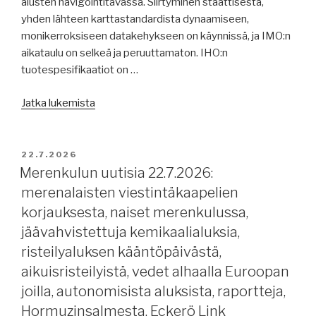
alusten navigointitavassa. Siirtyminen staattisesta,
laivassa”
yhden lähteen karttastandardista dynaamiseen,
-
monikerroksiseen datakehykseen on käynnissä, ja IMO:n
elokuva,
aikataulu on selkeä ja peruuttamaton. IHO:n
ekologinen
tuotespesifikaatiot on …
kriisi
Persianlahden
”Merenkulun
Jatka lukemista
aluksista,
uutisia
Mustanmeren
24.7.2026:
käytävästä,
S-
JULKAISTU
kansainvälisistä
22.7.2026
100
Merenkulun uutisia 22.7.2026:
salmista,
standardista,
kaljaasi
merenalaisten viestintäkaapelien
merenkulun
Emelia.”
korjauksesta, naiset merenkulussa,
epävarmuudesta,
jäävahvistettuja kemikaalialuksia,
syöttöliikenteen
risteilyaluksen kääntöpäivästä,
konttialuksista,
aikuisristeilyistä, vedet alhaalla Euroopan
Neste-
rahtaus,
joilla, autonomisista aluksista, raportteja,
Tallink
Hormuzinsalmesta, Eckerö Link