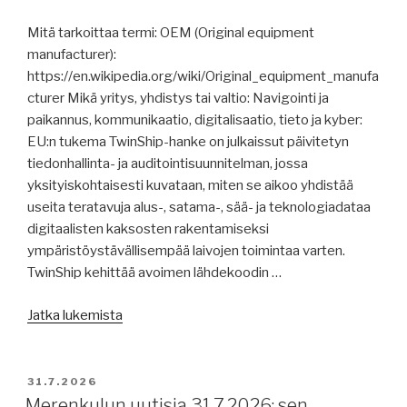
joista,
Mitä tarkoittaa termi: OEM (Original equipment
Nordican
manufacturer):
rahtaus
https://en.wikipedia.org/wiki/Original_equipment_manufa
Kanadaan,
cturer Mikä yritys, yhdistys tai valtio: Navigointi ja
kölinlasku
paikannus, kommunikaatio, digitalisaatio, tieto ja kyber:
Raumalla,
EU:n tukema TwinShip-hanke on julkaissut päivitetyn
risteilyaluksen
tiedonhallinta- ja auditointisuunnitelman, jossa
brändin
yksityiskohtaisesti kuvataan, miten se aikoo yhdistää
ja
useita teratavuja alus-, satama-, sää- ja teknologiadataa
sisustuksen
digitaalisten kaksosten rakentamiseksi
luomisesta,
ympäristöystävällisempää laivojen toimintaa varten.
raportteja,
TwinShip kehittää avoimen lähdekoodin …
turvallisuudesta,
ohjeistus
”Merenkulun
Jatka lukemista
orjuutta
uutisia
ja
3.8.2026:
ihmiskauppaa
TwinShip-
JULKAISTU
vastaan
31.7.2026
hanke,
Merenkulun uutisia 31.7.2026: sen
merellä.”