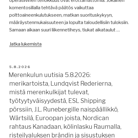
operatiivinen tehokkuus ovat erottamattomia. Jokainen
komentosillalla tehtävä päätös vaikuttaa
polttoaineenkulutukseen, matkan suorituskykyyn,
määräystenmukaisuuteen ja lopulta taloudellisiin tuloksiin.
Samaan aikaan suuri liikennetiheys, tiukat aikataulut …
”Merenkulun
Jatka lukemista
uutisia
7.8.2026:
teknologian
JULKAISTU
5.8.2026
tuesta
Merenkulun uutisia 5.8.2026:
merenkulkijoille,
merikartoista, Lundqvist Rederierna,
merenkulkijoista,
mistä merenkulkijat tulevat,
Venäjän
työtyytyväisyydestä, ESL Shipping
öljynviennistä,
pörssiin, J.L. Runebergille naispäällikkö,
bauksiitinkuljetuksista,
Wärtsilä, Euroopan joista, Nordican
Finnlines,
Eckerö,
rahtaus Kanadaan, kölinlasku Raumalla,
Tallink
risteilyaluksen brändin ja sisustuksen