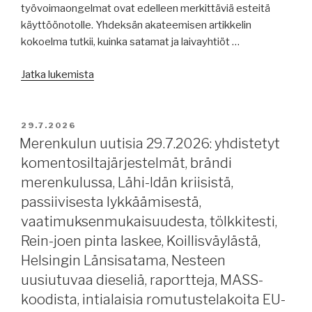
Rein-
työvoimaongelmat ovat edelleen merkittäviä esteitä
joen
käyttöönotolle. Yhdeksän akateemisen artikkelin
vedenpinta,
kokoelma tutkii, kuinka satamat ja laivayhtiöt …
autonomisen
merenkulun
”Merenkulun
Jatka lukemista
kynnyskysymys,
uutisia
raportteja,
31.7.2026:
uusi
sen
JULKAISTU
29.7.2026
koalitio
seitsemän
Merenkulun uutisia 29.7.2026: yhdistetyt
Punaiselle
stressin
komentosiltajärjestelmät, brändi
merelle,
aihetta,
merenkulussa, Lähi-Idän kriisistä,
sotavaaravakuutuksista
säiliöalusmarkkinoista,
passiivisesta lykkäämisestä,
JWC,
Finnlines,
El
vaatimuksenmukaisuudesta, tölkkitesti,
Wallenius
Nino,
Rein-joen pinta laskee, Koillisväylästä,
SOL,
öljyä
irtolastimarkkinoista,
Helsingin Länsisatama, Nesteen
Ilmarisesta,
Rein,
uusiutuvaa dieseliä, raportteja, MASS-
Colorado-
Lähi-
koodista, intialaisia romutustelakoita EU-
joen
Idän