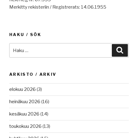
pelastusveneharjoituksista,
merirosvouksesta.”
Merkitty rekisteriin / Registrerats: 14.06.1955
pakotteita,
turvallisuus
parani
–
HAKU / SÖK
tulipalot
lisääntyivät,
Etsi:
Haku
lunnasneuvotteluja.”
ARKISTO / ARKIV
elokuu 2026
(3)
heinäkuu 2026
(16)
kesäkuu 2026
(14)
toukokuu 2026
(13)