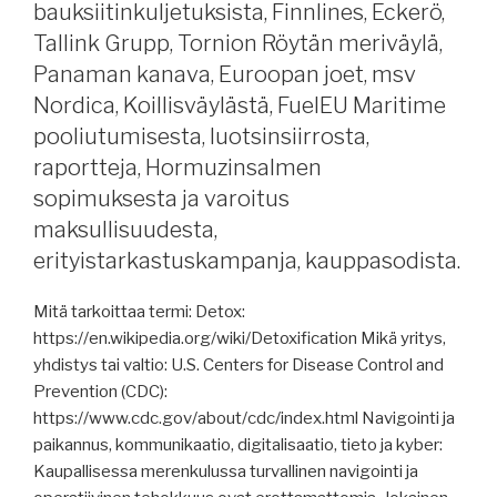
bauksiitinkuljetuksista, Finnlines, Eckerö,
Tallink Grupp, Tornion Röytän meriväylä,
Panaman kanava, Euroopan joet, msv
Nordica, Koillisväylästä, FuelEU Maritime
pooliutumisesta, luotsinsiirrosta,
raportteja, Hormuzinsalmen
sopimuksesta ja varoitus
maksullisuudesta,
erityistarkastuskampanja, kauppasodista.
Mitä tarkoittaa termi: Detox:
https://en.wikipedia.org/wiki/Detoxification Mikä yritys,
yhdistys tai valtio: U.S. Centers for Disease Control and
Prevention (CDC):
https://www.cdc.gov/about/cdc/index.html Navigointi ja
paikannus, kommunikaatio, digitalisaatio, tieto ja kyber:
Kaupallisessa merenkulussa turvallinen navigointi ja