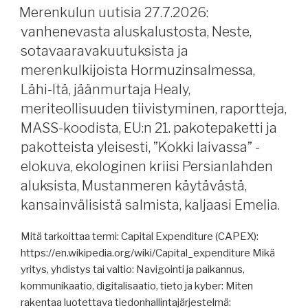
komentosiltajärjestelmät,
Merenkulun uutisia 27.7.2026:
brändi
vanhenevasta aluskalustosta, Neste,
merenkulussa,
sotavaaravakuutuksista ja
Lähi-
merenkulkijoista Hormuzinsalmessa,
Idän
Lähi-Itä, jäänmurtaja Healy,
kriisistä,
meriteollisuuden tiivistyminen, raportteja,
passiivisesta
lykkäämisestä,
MASS-koodista, EU:n 21. pakotepaketti ja
vaatimuksenmukaisuudesta,
pakotteista yleisesti, ”Kokki laivassa” -
tölkkitesti,
elokuva, ekologinen kriisi Persianlahden
Rein-
aluksista, Mustanmeren käytävästä,
joen
kansainvälisistä salmista, kaljaasi Emelia.
pinta
laskee,
Mitä tarkoittaa termi: Capital Expenditure (CAPEX):
Koillisväylästä,
https://en.wikipedia.org/wiki/Capital_expenditure Mikä
Helsingin
yritys, yhdistys tai valtio: Navigointi ja paikannus,
Länsisatama,
kommunikaatio, digitalisaatio, tieto ja kyber: Miten
Nesteen
rakentaa luotettava tiedonhallintajärjestelmä:
uusiutuvaa