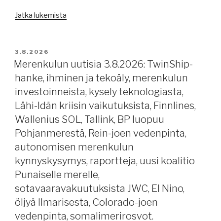
varoitus
”Merenkulun
Jatka lukemista
maksullisuudesta,
uutisia
erityistarkastuskampanja,
5.8.2026:
kauppasodista.”
merikartoista,
JULKAISTU
3.8.2026
Lundqvist
Merenkulun uutisia 3.8.2026: TwinShip-
Rederierna,
hanke, ihminen ja tekoäly, merenkulun
mistä
investoinneista, kysely teknologiasta,
merenkulkijat
Lähi-Idän kriisin vaikutuksista, Finnlines,
tulevat,
Wallenius SOL, Tallink, BP luopuu
työtyytyväisyydestä,
Pohjanmerestä, Rein-joen vedenpinta,
ESL
Shipping
autonomisen merenkulun
pörssiin,
kynnyskysymys, raportteja, uusi koalitio
J.L.
Punaiselle merelle,
Runebergille
sotavaaravakuutuksista JWC, El Nino,
naispäällikkö,
öljyä Ilmarisesta, Colorado-joen
Wärtsilä,
vedenpinta, somalimerirosvot.
Euroopan