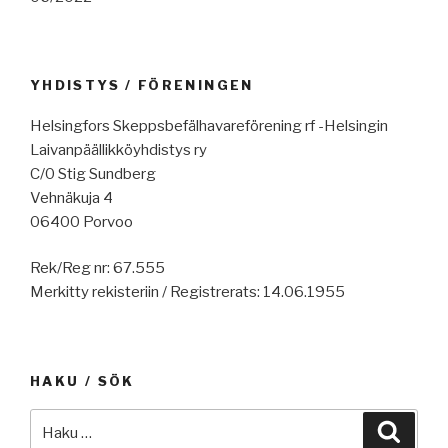
YHDISTYS / FÖRENINGEN
Helsingfors Skeppsbefälhavareförening rf -Helsingin
Laivanpäällikköyhdistys ry
C/0 Stig Sundberg
Vehnäkuja 4
06400 Porvoo
Rek/Reg nr: 67.555
Merkitty rekisteriin / Registrerats: 14.06.1955
HAKU / SÖK
Etsi:
Haku