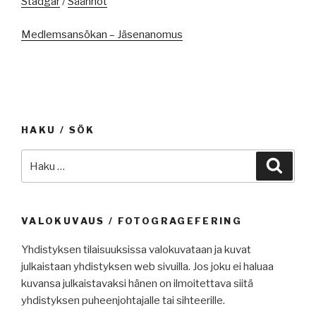
Stadgar
/
Säännöt
Medlemsansökan – Jäsenanomus
HAKU / SÖK
Etsi:
Haku
VALOKUVAUS / FOTOGRAGEFERING
Yhdistyksen tilaisuuksissa valokuvataan ja kuvat
julkaistaan yhdistyksen web sivuilla. Jos joku ei haluaa
kuvansa julkaistavaksi hänen on ilmoitettava siitä
yhdistyksen puheenjohtajalle tai sihteerille.