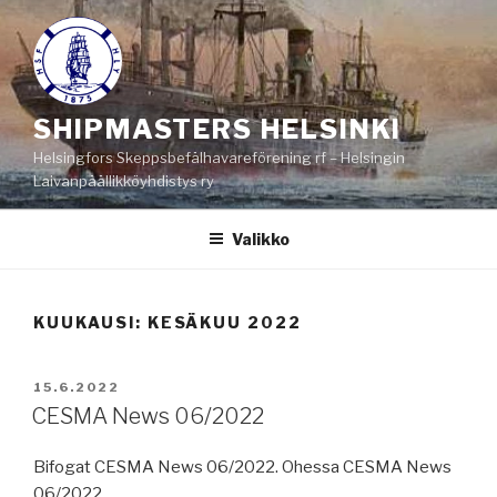
Siirry
sisältöön
SHIPMASTERS HELSINKI
Helsingfors Skeppsbefälhavareförening rf – Helsingin
Laivanpäällikköyhdistys ry
Valikko
KUUKAUSI:
KESÄKUU 2022
JULKAISTU
15.6.2022
CESMA News 06/2022
Bifogat CESMA News 06/2022. Ohessa CESMA News
06/2022