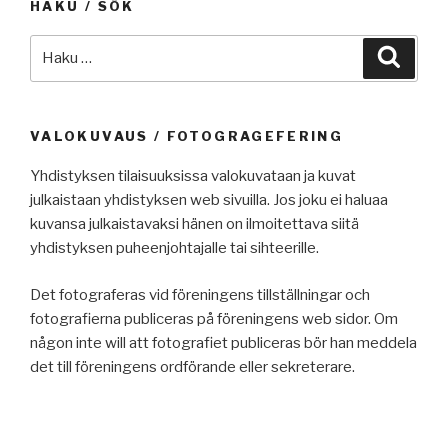
HAKU / SÖK
Etsi:
Haku
VALOKUVAUS / FOTOGRAGEFERING
Yhdistyksen tilaisuuksissa valokuvataan ja kuvat
julkaistaan yhdistyksen web sivuilla. Jos joku ei haluaa
kuvansa julkaistavaksi hänen on ilmoitettava siitä
yhdistyksen puheenjohtajalle tai sihteerille.
Det fotograferas vid föreningens tillställningar och
fotografierna publiceras på föreningens web sidor. Om
någon inte will att fotografiet publiceras bör han meddela
det till föreningens ordförande eller sekreterare.