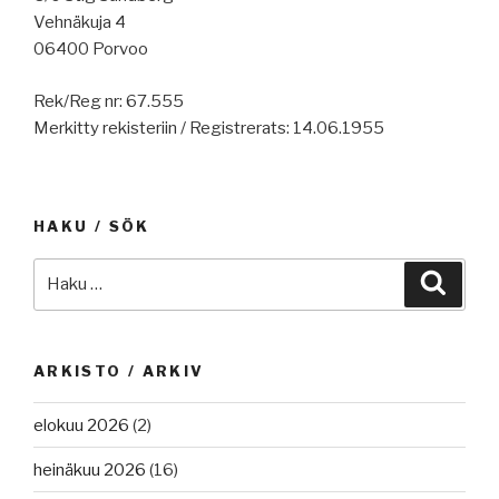
föreningens
Vehnäkuja 4
150
06400 Porvoo
år
fest”
Rek/Reg nr: 67.555
Merkitty rekisteriin / Registrerats: 14.06.1955
HAKU / SÖK
Etsi:
Haku
ARKISTO / ARKIV
elokuu 2026
(2)
heinäkuu 2026
(16)