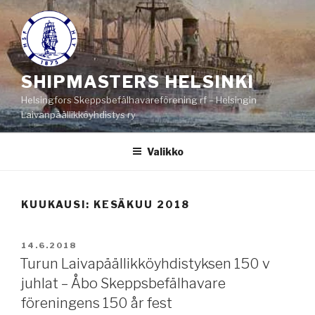
Siirry
sisältöön
SHIPMASTERS HELSINKI
Helsingfors Skeppsbefälhavareförening rf – Helsingin
Laivanpäällikköyhdistys ry
Valikko
KUUKAUSI:
KESÄKUU 2018
JULKAISTU
14.6.2018
Turun Laivapäällikköyhdistyksen 150 v
juhlat – Åbo Skeppsbefälhavare
föreningens 150 år fest