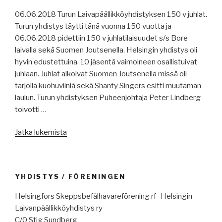
06.06.2018 Turun Laivapäällikköyhdistyksen 150 v juhlat.
Turun yhdistys täytti tänä vuonna 150 vuotta ja
06.06.2018 pidettiin 150 v juhlatilaisuudet s/s Bore
laivalla sekä Suomen Joutsenella. Helsingin yhdistys oli
hyvin edustettuina. 10 jäsentä vaimoineen osallistuivat
juhlaan. Juhlat alkoivat Suomen Joutsenella missä oli
tarjolla kuohuviiniä sekä Shanty Singers esitti muutaman
laulun. Turun yhdistyksen Puheenjohtaja Peter Lindberg
toivotti …
”Turun
Jatka lukemista
Laivapäällikköyhdistyksen
150
v
YHDISTYS / FÖRENINGEN
juhlat
–
Helsingfors Skeppsbefälhavareförening rf -Helsingin
Åbo
Laivanpäällikköyhdistys ry
Skeppsbefälhavare
C/0 Stig Sundberg