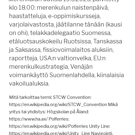
osaamispula
EU:sta
klo 18.00: merenkulun naistenpäivä,
merellä,
ja
haastatteluja, e-oppimiskursseja,
risteilytoiminnasta,
UK:sta,
varjolaivastosta, jäätilanne tänään (kausi
Helsingin
korjaustelakoiden
on ohi), telakkadelegaatio Suomessa,
Satama,
yhteenliittymä,
etäluotsauskokeilu Ruotsissa, Tanskassa
Konecranes,
Alangista.”
Aker
ja Saksassa, fissiovoimalaitos aluksiin,
Arctic
raportteja, USA:n valtionvelka, EU:n
ja
merenkulkustrategia, Venäjän
Bluetech,
voimankäyttö Suomenlahdella, kiinalaisia
Deltamarin,
vakoilualuksia.
raportteja,
EU
Mitä tarkoittaa termi: STCW Convention:
antoi
https://en.wikipedia.org/wiki/STCW_Convention Mikä
pakotepakettinsa,
yritys tai yhdistys: Högskolan på Åland:
Green
https://www.ha.ax/ Polferries:
Admire,
https://en.wikipedia.org/wiki/Polferries Unity Line:
Huthit
https://en.wikipedia.org/wiki/Unity_Line Navigointi,