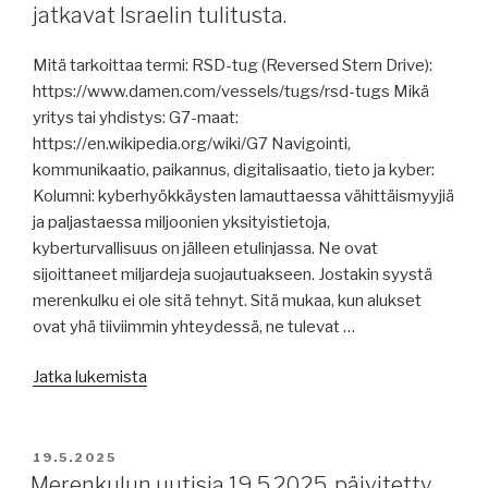
Välimerellä,
jatkavat Israelin tulitusta.
Star
of
Mitä tarkoittaa termi: RSD-tug (Reversed Stern Drive):
the
https://www.damen.com/vessels/tugs/rsd-tugs Mikä
Seas
yritys tai yhdistys: G7-maat:
koeajolla,
https://en.wikipedia.org/wiki/G7 Navigointi,
merituulivoimasta,
kommunikaatio, paikannus, digitalisaatio, tieto ja kyber:
metanolikäyttöinen
Kolumni: kyberhyökkäysten lamauttaessa vähittäismyyjiä
laivakone,
ja paljastaessa miljoonien yksityistietoja,
Foreship
kyberturvallisuus on jälleen etulinjassa. Ne ovat
ja
sijoittaneet miljardeja suojautuakseen. Jostakin syystä
Wasaline,
merenkulku ei ole sitä tehnyt. Sitä mukaa, kun alukset
raportteja,
ovat yhä tiiviimmin yhteydessä, ne tulevat …
Itämeri,
”Merenkulun
EMSA,
Jatka lukemista
uutisia
kansainvälisten
21.5.2025:
sopimusten
kyberhyökkäykset
toimeenpanoa,
JULKAISTU
19.5.2025
aluksiin,
pakotteita
Merenkulun uutisia 19.5.2025, päivitetty