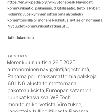
https://en.wikipedia.org/wiki/Stonepeak Navigointi,
raportteja,
kommunikaatio, paikannus, digitalisaatio, tieto ja kyber:
pakotteiden
Kolumni: vuosikymmen sitten oma älypuhelin
vaikutuksista,
komentosillalla oli monelle kauhistus, nyt se on normaalia.
Eagle
Nyt uudet kommunikointiratkaisut …
S
-
”Merenkulun
Jatka lukemista
tutkinnasta,
uutisia
painolastijärjestelmän
28.5.2025,
vika
päivitetty
JULKAISTU
26.5.2025
upotti
19.00:
Merenkulun uutisia 26.5.2025:
aluksen,
kommunikointi
autonominen navigointijärjestelmä,
logistiikkaharjoitus
komentosillalla,
Suomessa,
Panama peri maksamattomia palkkoja,
uusi
Kiina
60 LNG-alusta toimettomana,
aika
pullistelee
pakotealuksista, Euroopan satamien
laivanvarustuksessa,
Kauko-
ruuhkat kasvussa, WE Tech,
Maritime
Idässä.”
Day,
monitoimikorvetista, Viro tukee,
ESL
raportteja, tullipolitiikasta, Panama