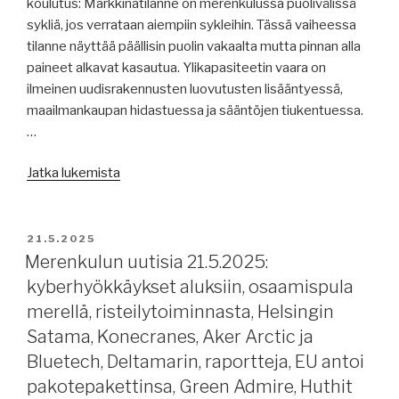
koulutus: Markkinatilanne on merenkulussa puolivälissä
Dunkirkin
sykliä, jos verrataan aiempiin sykleihin. Tässä vaiheessa
evakuoinnin
tilanne näyttää päällisin puolin vakaalta mutta pinnan alla
85.vuotisjuhla.”
paineet alkavat kasautua. Ylikapasiteetin vaara on
ilmeinen uudisrakennusten luovutusten lisääntyessä,
maailmankaupan hidastuessa ja sääntöjen tiukentuessa.
…
”Merenkulun
Jatka lukemista
uutisia
22.5.2025,
päivitetty
JULKAISTU
21.5.2025
klo
Merenkulun uutisia 21.5.2025:
20.00:
kyberhyökkäykset aluksiin, osaamispula
merihenkilöstöstä,
merellä, risteilytoiminnasta, Helsingin
Lundqvistin
Satama, Konecranes, Aker Arctic ja
mt
Bluetech, Deltamarin, raportteja, EU antoi
Sword,
pakotepakettinsa, Green Admire, Huthit
Mimer