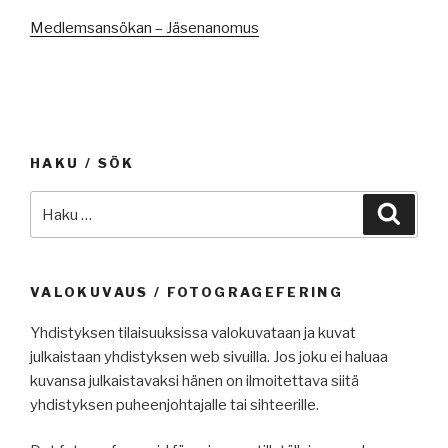
Medlemsansökan – Jäsenanomus
HAKU / SÖK
Etsi:
Haku
VALOKUVAUS / FOTOGRAGEFERING
Yhdistyksen tilaisuuksissa valokuvataan ja kuvat
julkaistaan yhdistyksen web sivuilla. Jos joku ei haluaa
kuvansa julkaistavaksi hänen on ilmoitettava siitä
yhdistyksen puheenjohtajalle tai sihteerille.