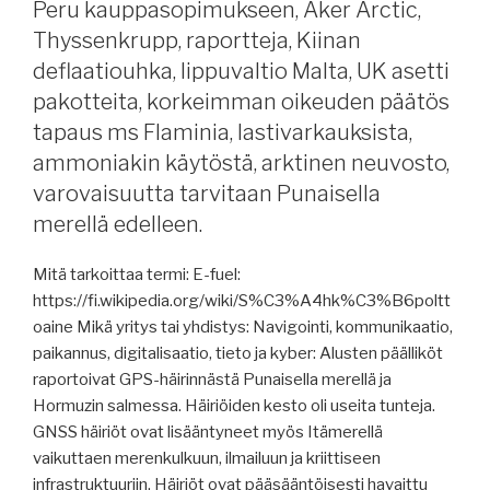
Peru kauppasopimukseen, Aker Arctic,
Venäjän
Thyssenkrupp, raportteja, Kiinan
merivaroitus
Suomenlahdelle
deflaatiouhka, lippuvaltio Malta, UK asetti
ja
pakotteita, korkeimman oikeuden päätös
välikohtaus
tapaus ms Flaminia, lastivarkauksista,
Viron
ammoniakin käytöstä, arktinen neuvosto,
aluevesillä,
varovaisuutta tarvitaan Punaisella
konttiliikenteessä
merellä edelleen.
tulossa
talvi,
Mitä tarkoittaa termi: E-fuel:
tullitauko,
https://fi.wikipedia.org/wiki/S%C3%A4hk%C3%B6poltt
jäätilanne
oaine Mikä yritys tai yhdistys: Navigointi, kommunikaatio,
tänään,
paikannus, digitalisaatio, tieto ja kyber: Alusten päälliköt
ST1
raportoivat GPS-häirinnästä Punaisella merellä ja
tankkasi
Hormuzin salmessa. Häiriöiden kesto oli useita tunteja.
biometaania,
GNSS häiriöt ovat lisääntyneet myös Itämerellä
etäluotsauskokeilu,
vaikuttaen merenkulkuun, ilmailuun ja kriittiseen
raportteja,
infrastruktuuriin. Häiriöt ovat pääsääntöisesti havaittu
pakotteita,