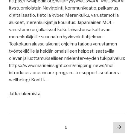
jäätilanne,
https://fi.wikipedia.org/wiki/Pysyv%C3%A4_v%C3%A4l
Kiina
itystuomioistuin Navigointi, kommunikaatio, paikannus,
ja
digitalisaatio, tieto ja kyber: Merenkulku, varustamot ja
Peru
alukset, merenkulkijat ja koulutus: Japanilainen MOL-
kauppasopimukseen,
varustamo on julkaissut koko laivastonsa kattavan
Aker
merenkulkijoille suunnatun hyvinvointiohjelman.
Arctic,
Toukokuun alussa alkanut ohjelma tarjoaa varustamon
Thyssenkrupp,
työntekijöille ja heidän omaisilleen helposti saatavilla
raportteja,
olevan ja luottamuksellisen mielenterveyden tukipalvelun:
Kiinan
https://www.marineinsight.com/shipping-news/mol-
deflaatiouhka,
introduces-oceancare-program-to-support-seafarers-
lippuvaltio
wellbeing/ Kontti- …
Malta,
”Merenkulun
UK
Jatka lukemista
uutisia
asetti
11.5.2025:
pakotteita,
MOL:n
korkeimman
hyvinvointiohjelma,
oikeuden
Artikkelien
Seur
Sivu
1
jäätilanne
päätös
sivu
selaus