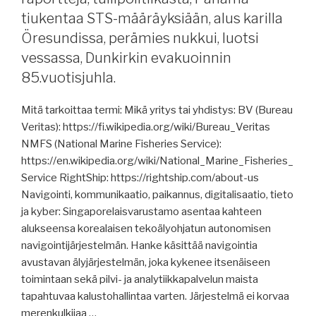
Shipping,
tiukentaa STS-määräyksiään, alus karilla
ms
Öresundissa, perämies nukkui, luotsi
Suomenlinna
vessassa, Dunkirkin evakuoinnin
II,
85.vuotisjuhla.
Wasaline,
Deltamarin
Mitä tarkoittaa termi: Mikä yritys tai yhdistys: BV (Bureau
ja
Veritas): https://fi.wikipedia.org/wiki/Bureau_Veritas
Finnlines,
NMFS (National Marine Fisheries Service):
raportteja,
https://en.wikipedia.org/wiki/National_Marine_Fisheries_
dollaripohjainen
Service RightShip: https://rightship.com/about-us
maailmanjärjestys
Navigointi, kommunikaatio, paikannus, digitalisaatio, tieto
hajoamassa,
ja kyber: Singaporelaisvarustamo asentaa kahteen
luottoluokituksista,
alukseensa korealaisen tekoälyohjatun autonomisen
IMO,
navigointijärjestelmän. Hanke käsittää navigointia
pakotteet
avustavan älyjärjestelmän, joka kykenee itsenäiseen
ja
toimintaan sekä pilvi- ja analytiikkapalvelun maista
lainkunnioitus,
tapahtuvaa kalustohallintaa varten. Järjestelmä ei korvaa
oikeuden
merenkulkijaa …
ratkaisuja,