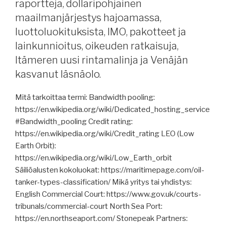
raportteja, dollaripohjainen
kyber,
alusten
maailmanjärjestys hajoamassa,
ja
luottoluokituksista, IMO, pakotteet ja
merenkulkijoiden
lainkunnioitus, oikeuden ratkaisuja,
hylkääminen,
Itämeren uusi rintamalinja ja Venäjän
merenkulkijoiden
kasvanut läsnäolo.
jaksaminen,
Venäjän
Mitä tarkoittaa termi: Bandwidth pooling:
öljykuljetukset,
https://en.wikipedia.org/wiki/Dedicated_hosting_service
satamakiistaa
#Bandwidth_pooling Credit rating:
kiinalaisten
https://en.wikipedia.org/wiki/Credit_rating LEO (Low
kanssa,
Earth Orbit):
Wärtsilä,
https://en.wikipedia.org/wiki/Low_Earth_orbit
Norsepower,
Säiliöalusten kokoluokat: https://maritimepage.com/oil-
auttaako
tanker-types-classification/ Mikä yritys tai yhdistys:
flip-
English Commercial Court: https://www.gov.uk/courts-
flop-
tribunals/commercial-court North Sea Port:
taktiikka
https://en.northseaport.com/ Stonepeak Partners:
USA:ta,