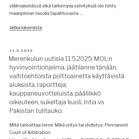
yläilmakehässä eikä tarkempia selvityksiä ole tehty
oikean
maanpinnan tasolla tapahtuvasta …
terminologian
tärkeys,
”Merenkulun
Jatka lukemista
hurrikaanikausi,
uutisia
romutustelakka
14.5.2025:
Saksaan,
GPS-
JULKAISTU
kiinalainen
11.5.2025
häirintää,
Merenkulun uutisia 11.5.2025: MOL:n
proomulaituri,
ESL
Punaisen
hyvinvointiohjelma, jäätilanne tänään,
Shipping,
meren
vaihtoehtoista polttoainetta käyttävistä
Kiina
tulitauon
aluksista, raportteja,
ja
taustoista.”
kauppaneuvotteluista, päällikkö
USA
oikeuteen, sukeltaja kuoli, Intia vs
neuvottelevat,
OPEC,
Pakistan tulitauko.
viljakuljetuksista,
alennusta
Mitä tarkoittaa termi: Mikä yritys tai yhdistys: Permanent
Suezissa,
Court of Arbitration: