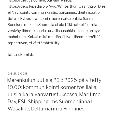
https://thetius.com/about-us/ WinGD:
https://de.wikipedia.org/wiki/Winterthur_Gas_%26_Dies
el Navigointi, kommunikaatio, paikannus, digitalisaatio,
tieto ja kyber: Traficomin merenkulkujohtaja Sanna
Sonnisen mukaan Suomella ei ole tällä hetkellä omilla
vesiväylillämme suuria turvallisuusuhkia, tilanne on hyvin
rauhallinen. Kaikki, mikä meidän lähivesillämme epäillään
tapahtuvan, ei välttämättä liity …
”Merenkulun
Jatka lukemista
uutisia
30.5.2025,
päivitetty
JULKAISTU
28.5.2025
klo
Merenkulun uutisia 28.5.2025, päivitetty
19.00:
19.00: kommunikointi komentosillalla,
Suomen
uusi aika laivanvarustuksessa, Maritime
väylien
Day, ESL Shipping, ms Suomenlinna II,
turvallisuus,
Wasaline, Deltamarin ja Finnlines,
Nemo,