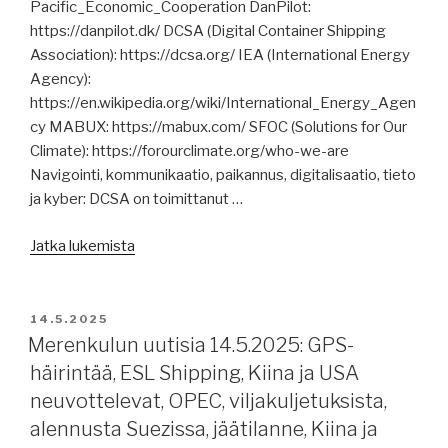
Pacific_Economic_Cooperation DanPilot:
valtionvelka,
https://danpilot.dk/ DCSA (Digital Container Shipping
EU:n
Association): https://dcsa.org/ IEA (International Energy
merenkulkustrategia,
Agency):
Venäjän
https://en.wikipedia.org/wiki/International_Energy_Agen
voimankäyttö
cy MABUX: https://mabux.com/ SFOC (Solutions for Our
Suomenlahdella,
Climate): https://forourclimate.org/who-we-are
kiinalaisia
Navigointi, kommunikaatio, paikannus, digitalisaatio, tieto
vakoilualuksia.”
ja kyber: DCSA on toimittanut …
”Merenkulun
Jatka lukemista
uutisia
16.5.2025,
päivitetty
JULKAISTU
14.5.2025
20.00:
Merenkulun uutisia 14.5.2025: GPS-
EMSWe,
häirintää, ESL Shipping, Kiina ja USA
B/Le,
neuvottelevat, OPEC, viljakuljetuksista,
merenkulkijoiden
alennusta Suezissa, jäätilanne, Kiina ja
burnout,