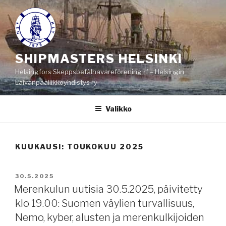
Siirry
sisältöön
SHIPMASTERS HELSINKI
Helsingfors Skeppsbefälhavareförening rf – Helsingin
Laivanpäällikköyhdistys ry
Valikko
KUUKAUSI:
TOUKOKUU 2025
JULKAISTU
30.5.2025
Merenkulun uutisia 30.5.2025, päivitetty
klo 19.00: Suomen väylien turvallisuus,
Nemo, kyber, alusten ja merenkulkijoiden