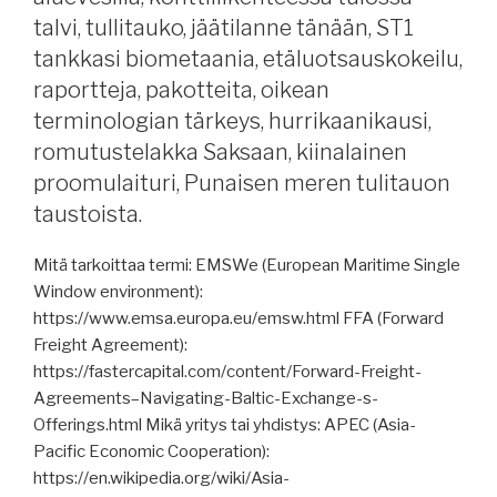
e-
talvi, tullitauko, jäätilanne tänään, ST1
oppimiskursseja,
varjolaivastosta,
tankkasi biometaania, etäluotsauskokeilu,
jäätilanne
raportteja, pakotteita, oikean
tänään
terminologian tärkeys, hurrikaanikausi,
(kausi
romutustelakka Saksaan, kiinalainen
on
proomulaituri, Punaisen meren tulitauon
ohi),
taustoista.
telakkadelegaatio
Suomessa,
Mitä tarkoittaa termi: EMSWe (European Maritime Single
etäluotsauskokeilu
Window environment):
Ruotsissa,
https://www.emsa.europa.eu/emsw.html FFA (Forward
Tanskassa
Freight Agreement):
ja
https://fastercapital.com/content/Forward-Freight-
Saksassa,
Agreements–Navigating-Baltic-Exchange-s-
fissiovoimalaitos
Offerings.html Mikä yritys tai yhdistys: APEC (Asia-
aluksiin,
Pacific Economic Cooperation):
raportteja,
https://en.wikipedia.org/wiki/Asia-
USA:n