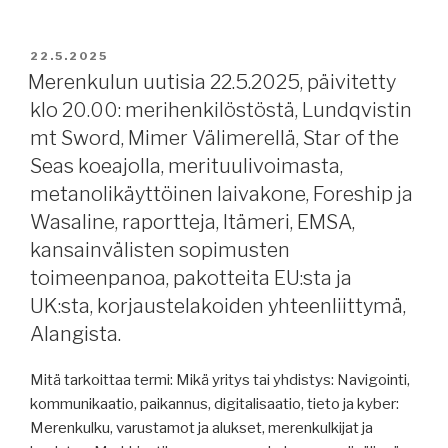
kasvussa,
/
WE
Maarianhamina
Tech,
23-
JULKAISTU
22.5.2025
monitoimikorvetista,
25.05.2025”
Merenkulun uutisia 22.5.2025, päivitetty
Viro
klo 20.00: merihenkilöstöstä, Lundqvistin
tukee,
mt Sword, Mimer Välimerellä, Star of the
raportteja,
Seas koeajolla, merituulivoimasta,
tullipolitiikasta,
metanolikäyttöinen laivakone, Foreship ja
Panama
tiukentaa
Wasaline, raportteja, Itämeri, EMSA,
STS-
kansainvälisten sopimusten
määräyksiään,
toimeenpanoa, pakotteita EU:sta ja
alus
UK:sta, korjaustelakoiden yhteenliittymä,
karilla
Alangista.
Öresundissa,
perämies
Mitä tarkoittaa termi: Mikä yritys tai yhdistys: Navigointi,
nukkui,
kommunikaatio, paikannus, digitalisaatio, tieto ja kyber:
luotsi
Merenkulku, varustamot ja alukset, merenkulkijat ja
vessassa,