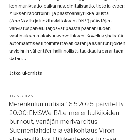
jatkavat
kommunikaatio, paikannus, digitalisaatio, tieto ja kyber:
Israelin
Aluksen raportointi- ja päästöanalytiikka-alusta
tulitusta.”
(ZeroNorth) ja luokituslaitoksen (DNV) päästöjen
vahvistuspalvelu tarjoavat päästä päähän uuden
vaatimuksenmukaisuussovelluksen. Sovellus yhdistää
automaattisesti toimitettavan datan ja asiantuntijoiden
arvioinnin vähentäen hallinnollista taakkaa ja parantaen
datan …
”Merenkulun
Jatka lukemista
uutisia
19.5.2025,
päivitetty
JULKAISTU
16.5.2025
klo
Merenkulun uutisia 16.5.2025, päivitetty
18.00:
20.00: EMSWe, B/Le, merenkulkijoiden
merenkulun
burnout, Venäjän merivaroitus
naistenpäivä,
Suomenlahdelle ja välikohtaus Viron
haastatteluja,
aluevesillä, konttiliikenteessä tulossa