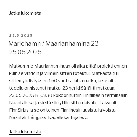
Itämeren
”Merenkulun
Jatka lukemista
uusi
uutisia
rintamalinja
26.5.2025:
ja
autonominen
JULKAISTU
Venäjän
25.5.2025
navigointijärjestelmä,
Mariehamn / Maarianhamina 23-
kasvanut
Panama
läsnäolo.”
25.05.2025
peri
maksamattomia
Matkamme Maarianhaminaan oli aika pitkä projekti ennen
palkkoja,
kuin se vihdoin ja viimein sitten toteutui. Matkasta tuli
60
sitten yhdistyksen 150 vuotis- juhlamatka, ja se oli
LNG-
todella onnistunut matka. 23 henkilöä lähti matkaan.
alusta
23.05.2025 Kl 0830 kokoonnuttiin Finnlinesin terminaalin
toimettomana,
Naantalissa, ja sieltä siirryttiin sitten laivalle. Laiva oli
pakotealuksista,
FinnSirius ja se on toinen Finnlinesin uusista laivoista
Euroopan
Naantali-Långnäs-Kapellskär linjalle. …
satamien
ruuhkat
”Mariehamn
Jatka lukemista