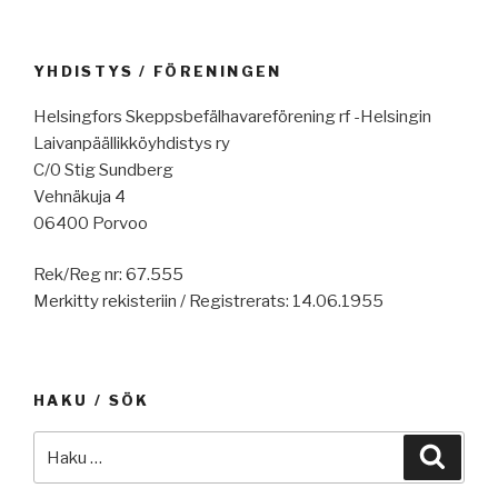
tänään,
tapaus
vaihtoehtoista
ms
polttoainetta
Flaminia,
YHDISTYS / FÖRENINGEN
käyttävistä
lastivarkauksista,
aluksista,
ammoniakin
Helsingfors Skeppsbefälhavareförening rf -Helsingin
raportteja,
käytöstä,
Laivanpäällikköyhdistys ry
kauppaneuvotteluista,
arktinen
C/0 Stig Sundberg
päällikkö
neuvosto,
Vehnäkuja 4
oikeuteen,
varovaisuutta
06400 Porvoo
sukeltaja
tarvitaan
Rek/Reg nr: 67.555
kuoli,
Punaisella
Merkitty rekisteriin / Registrerats: 14.06.1955
Intia
merellä
vs
edelleen.”
Pakistan
tulitauko.”
HAKU / SÖK
Etsi:
Haku