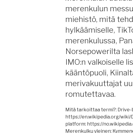
merenkulun messut,
miehistö, mitä teh
hylkäämiselle, TikT
merenkulussa, Pan
Norsepowerilta lask
IMO:n valkoiselle li
kääntöpuoli, Kiinalt
merivakuuttajat uu
romutettavaa.
Mitä tarkoittaa termi?: Drive-
https://en.wikipedia.org/wiki
platform: https://no.wikipedi
Merenkulku yleinen: Kymmenen 