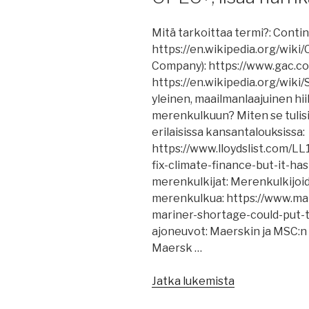
IMO
NCSR,
Mitä tarkoittaa termi?: Contin
kysely
https://en.wikipedia.org/wiki
päästötavoitte
Company): https://www.gac.c
Punainen
https://en.wikipedia.org/wiki
meri,
yleinen, maailmanlaajuinen hii
EU:lle
merenkulkuun? Miten se tulisi
merenkulkustr
erilaisissa kansantalouksissa:
https://www.lloydslist.com/L
fix-climate-finance-but-it-ha
merenkulkijat: Merenkulkijoi
merenkulkua: https://www.mar
mariner-shortage-could-put-th
ajoneuvot: Maerskin ja MSC:n 
Maersk …
”Merenkulun
Jatka lukemista
uutisia