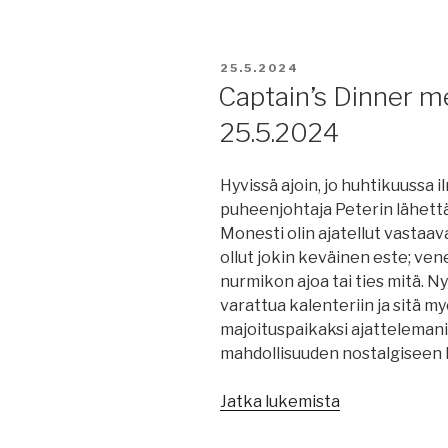
27.5.2024:
merenkulkuu
hiilivero,
JULKAISTU
25.5.2024
konttirahdit
Captain’s Dinner 
taas
25.5.2024
nousussa,
Perämerellä
on
Hyvissä ajoin, jo huhtikuussa 
edelleen
puheenjohtaja Peterin lähet
jäitä,
Monesti olin ajatellut vastaava
Finnlinesille
ollut jokin keväinen este; v
uusi
nurmikon ajoa tai ties mitä. Ny
pohjamaali,
varattua kalenteriin ja sitä m
biopolttoaine
majoituspaikaksi ajattelemani
uusi
mahdollisuuden nostalgiseen l
online
vakavuussovel
”Captain’s
Jatka lukemista
kauppasota,
Dinner
Traficom,