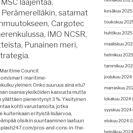
 MSC laajentaa,
 Perämerelläkin, satamat
kesäkuu 2025
onmuutokseen, Cargotec
toukokuu 202
 merenkulussa, IMO NCSR,
huhtikuu 2025
teista, Punainen meri,
maaliskuu 20
trategia.
helmikuu 202
,
tammikuu 202
 Maritime Council:
joulukuu 2024
.com/smart-maritime-
kulku yleinen: Onko suuruus aina etu?
marraskuu 20
an osansa yksiköiden kasvusta mutta
ta
lokakuu 2024
(
 yllättäen pienentynyt 3 %. Yksityinen
,
ntaa kohti varustamoita, jotka
syyskuu 2024
 kuitenkaan erityistä lisäarvoa,
eämpää olisikin suuntaaminen laatuun
elokuu 2024
(1
://splash247.com/pros-and-cons-in-the-
heinäkuu 202