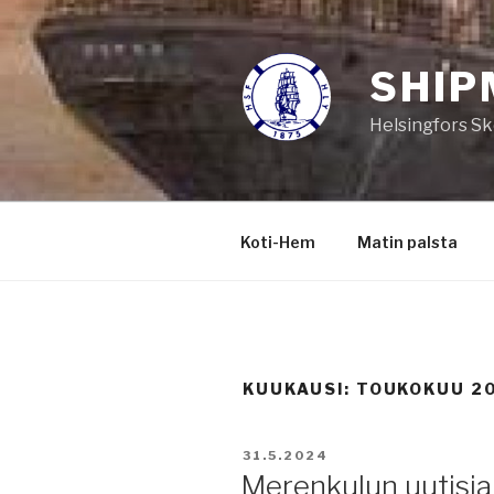
Siirry
sisältöön
SHIP
Helsingfors Sk
Koti-Hem
Matin palsta
KUUKAUSI:
TOUKOKUU 2
JULKAISTU
31.5.2024
Merenkulun uutisia