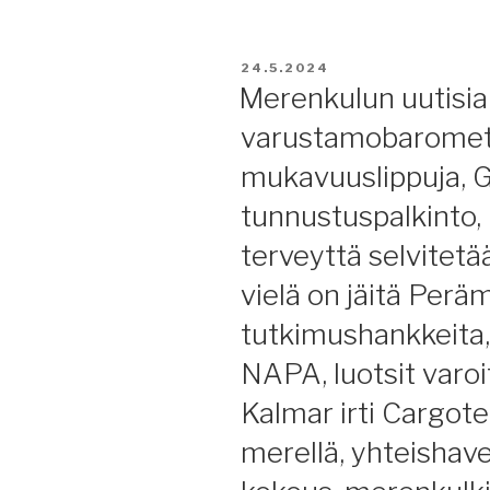
memoar/muist
EKP:n
25.5.2024”
ohjauskorko,
uudet
JULKAISTU
24.5.2024
Merenkulun uutisia
ISM-
ohjeet,
varustamobarometr
OPEC+,
mukavuuslippuja, G
lisää
hurrikaaneja
tunnustuspalkinto,
täksi
terveyttä selvitetä
kesäksi.”
vielä on jäitä Perä
tutkimushankkeita,
NAPA, luotsit varoi
Kalmar irti Cargote
merellä, yhteishave