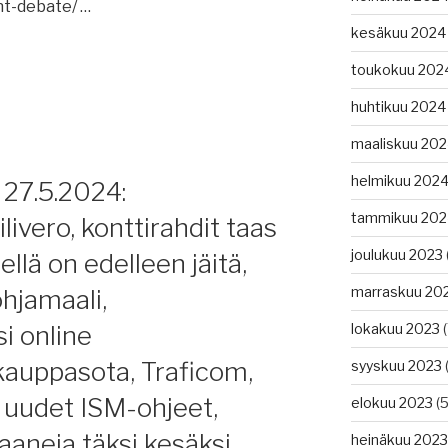
t-debate/ …
kesäkuu 2024
toukokuu 202
huhtikuu 2024
maaliskuu 20
ystä,
at
helmikuu 202
 27.5.2024:
tammikuu 202
ivero, konttirahdit taas
si
”
joulukuu 2023
lä on edelleen jäitä,
n,
marraskuu 20
ohjamaali,
si online
lokakuu 2023
(
okseen,
kauppasota, Traficom,
syyskuu 2023
(
 uudet ISM-ohjeet,
elokuu 2023
(5
aaneja täksi kesäksi.
,
heinäkuu 2023