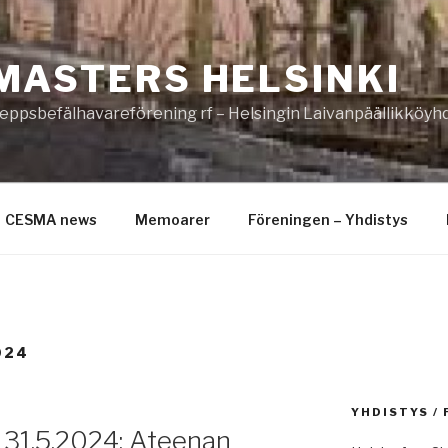
MASTERS HELSINKI
eppsbefälhavareförening rf – Helsingin Laivanpäällikköyhd
CESMA news
Memoarer
Föreningen – Yhdistys
024
YHDISTYS /
 31.5.2024: Ateenan