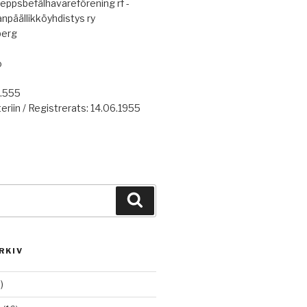
eppsbefälhavareförening rf -
anpäällikköyhdistys ry
berg
o
7.555
eriin / Registrerats: 14.06.1955
Haku
RKIV
)