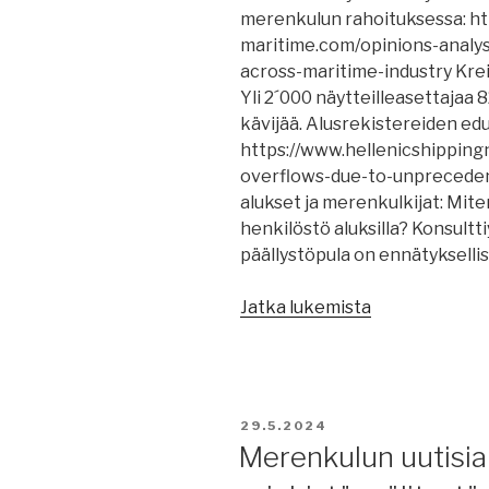
merenkulun rahoituksessa: ht
maritime.com/opinions-analys
across-maritime-industry Kre
Yli 2´000 näytteilleasettajaa
kävijää. Alusrekistereiden edu
https://www.hellenicshippin
overflows-due-to-unpreceden
alukset ja merenkulkijat: Mit
henkilöstö aluksilla? Konsult
päällystöpula on ennätykselli
”Merenkulun
Jatka lukemista
uutisia
31.5.2024:
Ateenan
merenkulun
JULKAISTU
29.5.2024
messut,
Merenkulun uutisia 
miten