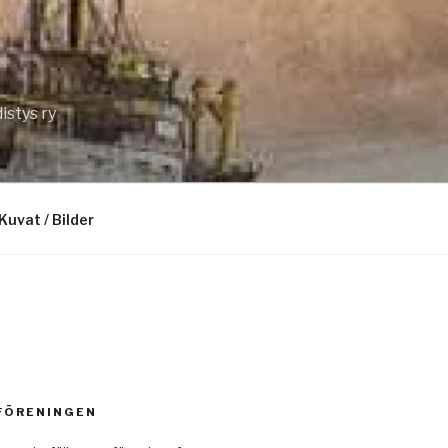
istys ry
Kuvat / Bilder
 FÖRENINGEN