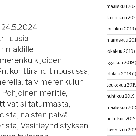
elu
maaliskuu 20
tammikuu 20
 24.5.2024:
joulukuu 2019
(
i, uusia
marraskuu 20
rimaldille
lokakuu 2019
(
 merenkulkijoiden
syyskuu 2019
(
än, konttirahdit nousussa,
elokuu 2019
(1
merellä, talvimerenkulun
toukokuu 201
 Pohjoinen meritie,
huhtikuu 2019
ttivat siltaturmasta,
maaliskuu 201
cista, naisten päivä
helmikuu 2019
rista, Vesitieyhdistyksen
tammikuu 201