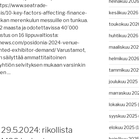
heinäkuu 202
tps://www.seatrade-
is/10-key-factors-affecting-finance-
kesäkuu 2026
ikan merenkulun messuille on tunkua.
toukokuu 202
 82 maasta ja odotettavissa 40´000
stus on 16 lippuvaltiosta:
huhtikuu 2026
gnews.com/posidonia-2024-venue-
maaliskuu 20
ted-exhibitor-demand/ Varustamot,
en säilyttää ammattitaitoinen
helmikuu 202
tiyhtiön selvityksen mukaan varsinkin
tammikuu 202
sen …
joulukuu 2025
marraskuu 20
lokakuu 2025
(
syyskuu 2025
elokuu 2025
(1
29.5.2024: rikollista
heinäkuu 202