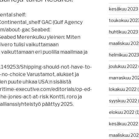
kesäkuu 2023
ental shelf:
toukokuu 202
/Continental_shelf GAC (Gulf Agency
ista,
om/about-gac Seabed:
huhtikuu 2023
/Seabed Merenkulku yleinen: Miten
maaliskuu 202
livero tulisi vaikuttamaan
 vaikuttamaan eri puolilla maailmaa ja
helmikuu 2023
ategia.”
joulukuu 2022
L1149253/Shipping-should-not-have-to-
s-no-choice Varustamot, alukset ja
marraskuu 20
den puute uhkaa USA:n sisäistä
itime-executive.com/editorials/op-ed-
lokakuu 2022
(
e-jones-act-at-risk Kontti, roro ja
syyskuu 2022
(
allianssiyhteistyö päättyy 2025.
elokuu 2022
(1
kesäkuu 2022
maaliskuu 202