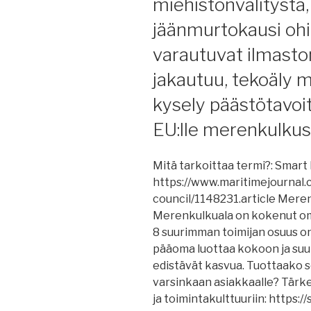
miehistönvälitystä,
säilyttää
hyvä
jäänmurtokausi ohi
miehistö,
varautuvat ilmast
mitä
tehdä
jakautuu, tekoäly
miehistöjen
kysely päästötavoit
hylkäämiselle,
TikTok-
EU:lle merenkulkus
vaikuttaja
merenkulussa
Mitä tarkoittaa termi?: Smart
Panaman
https://www.maritimejournal
kanava
council/1148231.article Meren
palautuu,
Merenkulkuala on kokenut om
Norsepoweril
8 suurimman toimijan osuus on
laskentakaava
pääoma luottaa kokoon ja suu
Filippiinit
edistävät kasvua. Tuottaako se
IMO:n
varsinkaan asiakkaalle? Tärk
valkoiselle
ja toimintakulttuuriin: https
listalle,