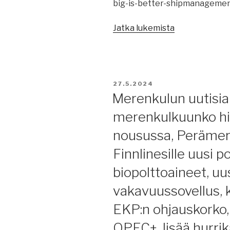
big-is-better-shipmanagemen
pakotteiden
kääntöpuoli,
”Merenkulun
Jatka lukemista
Kiinalta
uutisia
ei
29.5.2024:
vastausta
rikollista
Virolle,
miehistönvälit
merivakuuttaj
JULKAISTU
27.5.2024
MSC
uuden
Merenkulun uutisia
laajentaa,
edessä,
merenkulkuunko hiil
jäänmurtokau
ei
ohi
romutettavaa.
nousussa, Perämerel
Perämerelläki
Finnlinesille uusi p
satamat
varautuvat
biopolttoaineet, uu
ilmastonmuut
vakavuussovellus, 
Cargotec
jakautuu,
EKP:n ohjauskorko,
tekoäly
OPEC+, lisää hurrik
merenkulussa