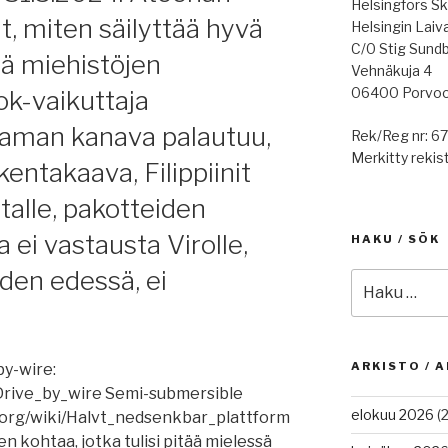
Helsingfors Sk
 miten säilyttää hyvä
Helsingin Laiv
C/0 Stig Sund
dä miehistöjen
Vehnäkuja 4
06400 Porvo
ok-vaikuttaja
aman kanava palautuu,
Rek/Reg nr: 6
Merkitty rekist
entakaava, Filippiinit
stalle, pakotteiden
a ei vastausta Virolle,
HAKU / SÖK
den edessä, ei
Etsi:
ARKISTO / A
by-wire:
/Drive_by_wire Semi-submersible
elokuu 2026
(2
a.org/wiki/Halvt_nedsenkbar_plattform
kohtaa, jotka tulisi pitää mielessä