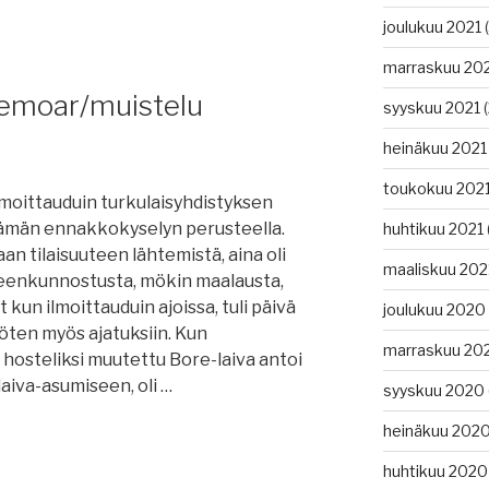
joulukuu 2021
(
nko
marraskuu 20
memoar/muistelu
syyskuu 2021
(
heinäkuu 2021
toukokuu 202
ilmoittauduin turkulaisyhdistyksen
tämän ennakkokyselyn perusteella.
huhtikuu 2021
an tilaisuuteen lähtemistä, aina oli
maaliskuu 202
eneenkunnostusta, mökin maalausta,
t kun ilmoittauduin ajoissa, tuli päivä
joulukuu 2020
yöten myös ajatuksiin. Kun
et,
marraskuu 20
 hosteliksi muutettu Bore-laiva antoi
aiva-asumiseen, oli …
syyskuu 2020
lus,
heinäkuu 202
huhtikuu 2020