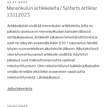
Sjöfarts
JULKAISTU
13.11.2023
artiklar
Merenkulun artikkeleita / Sjöfarts artiklar
15.11.2023”
13.11.2023
Artikkeliploki sisältää merenkulun artikkeleita, joita on
julkaistu useissa eri merenkulkualan kansainvälisissä
nettijulkaisuissa. Artikkelit julkaisen lyhentämättöminä ja
saat ne näkyviin avaamalla linkin (Ctrl + napsautus hiirellä)
lyhyen suomenkielisen alkutekstin jälkeen. Alkutekstissä
olen lyhyesti kuvannut artikkelin sisältöä. Käytetyt
julkaisut ovat maksuttomia mutta vaativat
rekisteröitymisen. Olen rekisteröitynyt kaikkiin julkaisuihin
omalla nimelläni eikä linkin avaaminen vaadi uutta
rekisteröitymistä. Lähdejulkaisut …
”Merenkulun
Jatka lukemista
artikkeleita
/
Sjöfarts
JULKAISTU
10.11.2023