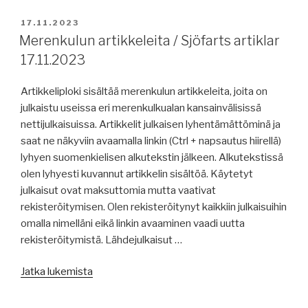
/
Merenkulun
JULKAISTU
17.11.2023
artikkeleita
Merenkulun artikkeleita / Sjöfarts artiklar
20.11.2023”
17.11.2023
Artikkeliploki sisältää merenkulun artikkeleita, joita on
julkaistu useissa eri merenkulkualan kansainvälisissä
nettijulkaisuissa. Artikkelit julkaisen lyhentämättöminä ja
saat ne näkyviin avaamalla linkin (Ctrl + napsautus hiirellä)
lyhyen suomenkielisen alkutekstin jälkeen. Alkutekstissä
olen lyhyesti kuvannut artikkelin sisältöä. Käytetyt
julkaisut ovat maksuttomia mutta vaativat
rekisteröitymisen. Olen rekisteröitynyt kaikkiin julkaisuihin
omalla nimelläni eikä linkin avaaminen vaadi uutta
rekisteröitymistä. Lähdejulkaisut …
”Merenkulun
Jatka lukemista
artikkeleita
/