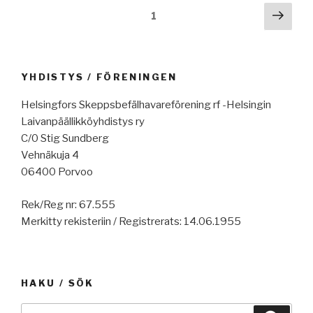
artikkeleita
Artikkelien
Seur
Sivu
1
10.11.2023”
sivu
selaus
YHDISTYS / FÖRENINGEN
Helsingfors Skeppsbefälhavareförening rf -Helsingin
Laivanpäällikköyhdistys ry
C/0 Stig Sundberg
Vehnäkuja 4
06400 Porvoo
Rek/Reg nr: 67.555
Merkitty rekisteriin / Registrerats: 14.06.1955
HAKU / SÖK
Etsi: