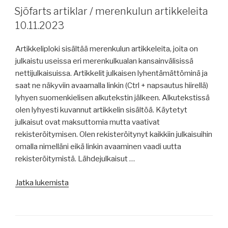
artiklar
Sjöfarts artiklar / merenkulun artikkeleita
13.11.2023”
10.11.2023
Artikkeliploki sisältää merenkulun artikkeleita, joita on
julkaistu useissa eri merenkulkualan kansainvälisissä
nettijulkaisuissa. Artikkelit julkaisen lyhentämättöminä ja
saat ne näkyviin avaamalla linkin (Ctrl + napsautus hiirellä)
lyhyen suomenkielisen alkutekstin jälkeen. Alkutekstissä
olen lyhyesti kuvannut artikkelin sisältöä. Käytetyt
julkaisut ovat maksuttomia mutta vaativat
rekisteröitymisen. Olen rekisteröitynyt kaikkiin julkaisuihin
omalla nimelläni eikä linkin avaaminen vaadi uutta
rekisteröitymistä. Lähdejulkaisut …
”Sjöfarts
Jatka lukemista
artiklar
/
merenkulun