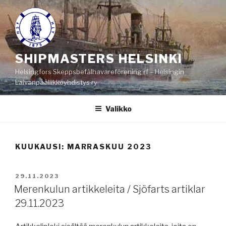
Siirry
sisältöön
SHIPMASTERS HELSINKI
Helsingfors Skeppsbefälhavareförening rf – Helsingin
Laivanpäällikköyhdistys ry
Valikko
KUUKAUSI:
MARRASKUU 2023
JULKAISTU
29.11.2023
Merenkulun artikkeleita / Sjöfarts artiklar
29.11.2023