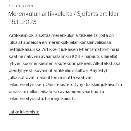
Sjöfarts
JULKAISTU
15.11.2023
artiklar
Merenkulun artikkeleita / Sjöfarts artiklar
17.11.2023”
15.11.2023
Artikkeliploki sisältää merenkulun artikkeleita, joita on
julkaistu useissa eri merenkulkualan kansainvälisissä
nettijulkaisuissa. Artikkelit julkaisen lyhentämättöminä ja
saat ne näkyviin avaamalla linkin (Ctrl + napautus hiirellä)
lyhyen suomenkielisen alkutekstin jälkeen. Alkutekstissä
olen lyhyesti kuvannut artikkelin sisältöä. Käytetyt
julkaisut ovat maksuttomia mutta vaativat
rekisteröitymisen. Olen rekisteröitynyt kaikkiin julkaisuihin
omalla nimelläni eikä linkin avaaminen vaadi uutta
rekisteröitymistä. Lähdejulkaisut …
”Merenkulun
Jatka lukemista
artikkeleita
/