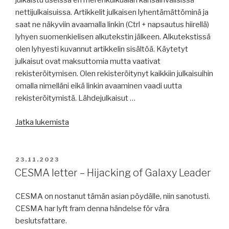
julkaistu useissa eri merenkulkualan kansainvälisissä
nettijulkaisuissa. Artikkelit julkaisen lyhentämättöminä ja
saat ne näkyviin avaamalla linkin (Ctrl + napsautus hiirellä)
lyhyen suomenkielisen alkutekstin jälkeen. Alkutekstissä
olen lyhyesti kuvannut artikkelin sisältöä. Käytetyt
julkaisut ovat maksuttomia mutta vaativat
rekisteröitymisen. Olen rekisteröitynyt kaikkiin julkaisuihin
omalla nimelläni eikä linkin avaaminen vaadi uutta
rekisteröitymistä. Lähdejulkaisut …
”Sjöfarts
Jatka lukemista
artiklar
/
Merenkulun
JULKAISTU
23.11.2023
artikkeleita
CESMA letter – Hijacking of Galaxy Leader
24.11.2023”
CESMA on nostanut tämän asian pöydälle, niin sanotusti.
CESMA har lyft fram denna händelse för våra
beslutsfattare.