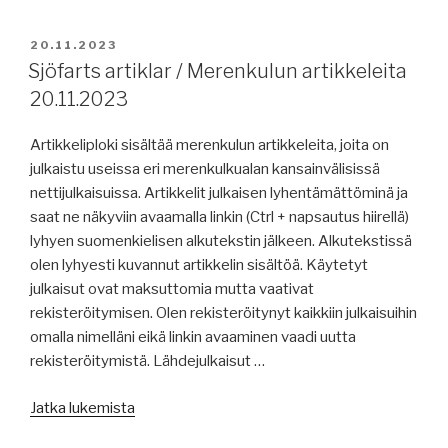
/
Merenkulun
JULKAISTU
20.11.2023
artikkeleita
Sjöfarts artiklar / Merenkulun artikkeleita
22.11.2023”
20.11.2023
Artikkeliploki sisältää merenkulun artikkeleita, joita on
julkaistu useissa eri merenkulkualan kansainvälisissä
nettijulkaisuissa. Artikkelit julkaisen lyhentämättöminä ja
saat ne näkyviin avaamalla linkin (Ctrl + napsautus hiirellä)
lyhyen suomenkielisen alkutekstin jälkeen. Alkutekstissä
olen lyhyesti kuvannut artikkelin sisältöä. Käytetyt
julkaisut ovat maksuttomia mutta vaativat
rekisteröitymisen. Olen rekisteröitynyt kaikkiin julkaisuihin
omalla nimelläni eikä linkin avaaminen vaadi uutta
rekisteröitymistä. Lähdejulkaisut …
”Sjöfarts
Jatka lukemista
artiklar