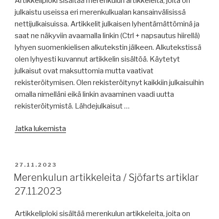
Artikkeliploki sisältää merenkulun artikkeleita, joita on
julkaistu useissa eri merenkulkualan kansainvälisissä
nettijulkaisuissa. Artikkelit julkaisen lyhentämättöminä ja
saat ne näkyviin avaamalla linkin (Ctrl + napsautus hiirellä)
lyhyen suomenkielisen alkutekstin jälkeen. Alkutekstissä
olen lyhyesti kuvannut artikkelin sisältöä. Käytetyt
julkaisut ovat maksuttomia mutta vaativat
rekisteröitymisen. Olen rekisteröitynyt kaikkiin julkaisuihin
omalla nimelläni eikä linkin avaaminen vaadi uutta
rekisteröitymistä. Lähdejulkaisut …
”Merenkulun
Jatka lukemista
artikkeleita
/
Sjöfarts
JULKAISTU
27.11.2023
artiklar
Merenkulun artikkeleita / Sjöfarts artiklar
29.11.2023”
27.11.2023
Artikkeliploki sisältää merenkulun artikkeleita, joita on