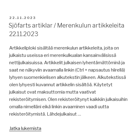
JULKAISTU
22.11.2023
Sjöfarts artiklar / Merenkulun artikkeleita
22.11.2023
Artikkeliploki sisältää merenkulun artikkeleita, joita on
julkaistu useissa eri merenkulkualan kansainvälisissä
nettijulkaisuissa. Artikkelit julkaisen lyhentämättöminä ja
saat ne näkyviin avaamalla linkin (Ctrl + napsautus hiirellä)
lyhyen suomenkielisen alkutekstin jälkeen. Alkutekstissä
olen lyhyesti kuvannut artikkelin sisältöä. Käytetyt
julkaisut ovat maksuttomia mutta vaativat
rekisteröitymisen. Olen rekisteröitynyt kaikkiin julkaisuihin
omalla nimelläni eikä linkin avaaminen vaadi uutta
rekisteröitymistä. Lähdejulkaisut …
”Sjöfarts
Jatka lukemista
artiklar