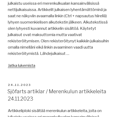
julkaistu useissa eri merenkulkualan kansainvälisissä
nettijulkaisuissa. Artikkelit julkaisen lyhentämättöminä ja
saat ne näkyviin avaamalla linkin (Ctrl + napsautus hiirellä)
lyhyen suomenkielisen alkutekstin jälkeen. Alkutekstissä
olen lyhyesti kuvannut artikkelin sisältöä. Käytetyt
julkaisut ovat maksuttomia mutta vaativat
rekisteröitymisen. Olen rekisteröitynyt kaikkiin julkaisuihin
omalla nimelläni eikä linkin avaaminen vaadi uutta
rekisteröitymistä. Lähdejulkaisut …
”Merenkulun
Jatka lukemista
artikkeleita
/
Sjöfarts
JULKAISTU
24.11.2023
artiklar
Sjöfarts artiklar / Merenkulun artikkeleita
27.11.2023”
24.11.2023
Artikkeliploki sisältää merenkulun artikkeleita, joita on