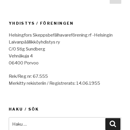
tekoälystä,
sivu
selaus
harjoittelulaivapalkinto,
konttikuljetusten
hiipuminen,
YHDISTYS / FÖRENINGEN
Panaman
ja
Helsingfors Skeppsbefälhavareförening rf -Helsingin
Suezin
Laivanpäällikköyhdistys ry
kanavat
C/0 Stig Sundberg
laajentavat
Vehnäkuja 4
palvelujaan,
06400 Porvoo
jäätilanne,
Rek/Reg nr: 67.555
Konecranes
Merkitty rekisteriin / Registrerats: 14.06.1955
vahvana,
maailman
laivanrakennus
2025,
HAKU / SÖK
raportteja,
Intia,
Etsi:
Haku
uusia