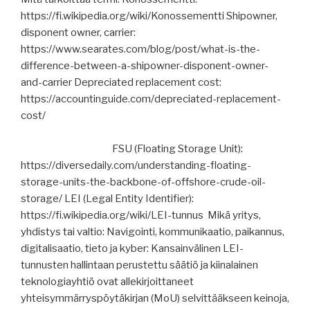
https://fi.wikipedia.org/wiki/Konossementti Shipowner,
disponent owner, carrier:
https://www.searates.com/blog/post/what-is-the-
difference-between-a-shipowner-disponent-owner-
and-carrier Depreciated replacement cost:
https://accountinguide.com/depreciated-replacement-
cost/
FSU (Floating Storage Unit):
https://diversedaily.com/understanding-floating-
storage-units-the-backbone-of-offshore-crude-oil-
storage/ LEI (Legal Entity Identifier):
https://fi.wikipedia.org/wiki/LEI-tunnus Mikä yritys,
yhdistys tai valtio: Navigointi, kommunikaatio, paikannus,
digitalisaatio, tieto ja kyber: Kansainvälinen LEI-
tunnusten hallintaan perustettu säätiö ja kiinalainen
teknologiayhtiö ovat allekirjoittaneet
yhteisymmärryspöytäkirjan (MoU) selvittääkseen keinoja,