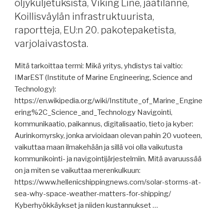
öljykuljetuksista, Viking Line, jäätilanne,
pitävyydestä,
Koillisväylän infrastruktuurista,
Godby
raportteja, EU:n 20. pakotepaketista,
Shipping,
maataloustuotteiden
varjolaivastosta.
kuljetukset
2025,
Mitä tarkoittaa termi: Mikä yritys, yhdistys tai valtio:
risteilyalustilauksia,
IMarEST (Institute of Marine Engineering, Science and
Suezin
Technology):
kanavasta,
https://en.wikipedia.org/wiki/Institute_of_Marine_Engine
jäätilanne,
ering%2C_Science_and_Technology Navigointi,
Kalmar,
kommunikaatio, paikannus, digitalisaatio, tieto ja kyber:
Epstein-
Aurinkomyrsky, jonka arvioidaan olevan pahin 20 vuoteen,
kohu
vaikuttaa maan ilmakehään ja sillä voi olla vaikutusta
iski
kommunikointi- ja navigointijärjestelmiin. Mitä avaruussää
DP
on ja miten se vaikuttaa merenkulkuun:
Worldiin,
https://www.hellenicshippingnews.com/solar-storms-at-
Meyer
sea-why-space-weather-matters-for-shipping/
Turku,
Kyberhyökkäykset ja niiden kustannukset …
kestävästä