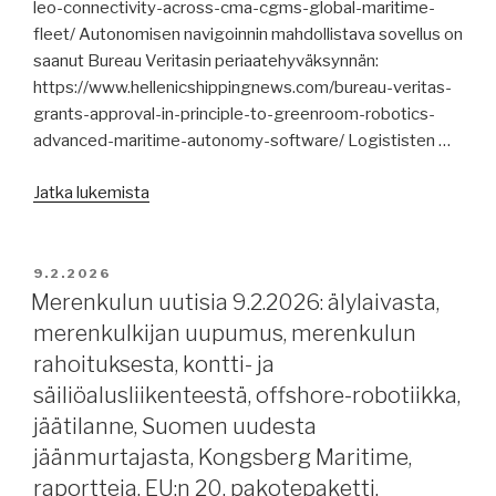
leo-connectivity-across-cma-cgms-global-maritime-
fleet/ Autonomisen navigoinnin mahdollistava sovellus on
saanut Bureau Veritasin periaatehyväksynnän:
https://www.hellenicshippingnews.com/bureau-veritas-
grants-approval-in-principle-to-greenroom-robotics-
advanced-maritime-autonomy-software/ Logististen …
”Merenkulun
Jatka lukemista
uutisia
11.2.2026:
merenkulun
JULKAISTU
9.2.2026
digitalisaatiosta,
Merenkulun uutisia 9.2.2026: älylaivasta,
merenkulkijoiden
merenkulkijan uupumus, merenkulun
kohtelusta,
rahoituksesta, kontti- ja
alustilauksia,
säiliöalusliikenteestä, offshore-robotiikka,
Venäjän
jäätilanne, Suomen uudesta
öljykuljetuksista,
jäänmurtajasta, Kongsberg Maritime,
jäätilanne,
mustasta
raportteja, EU:n 20. pakotepaketti,