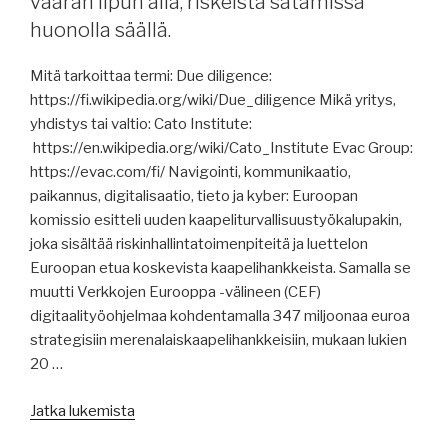
väärän lipun alla, riskeistä satamissa
jäätilanne,
huonolla säällä.
uudisrakennuksista,
Norsepower,
Mitä tarkoittaa termi: Due diligence:
raportteja,
https://fi.wikipedia.org/wiki/Due_diligence Mikä yritys,
USA:n
yhdistys tai valtio: Cato Institute:
sisäinen
https://en.wikipedia.org/wiki/Cato_Institute Evac Group:
tullisota
https://evac.com/fi/ Navigointi, kommunikaatio,
ja
paikannus, digitalisaatio, tieto ja kyber: Euroopan
sen
komissio esitteli uuden kaapeliturvallisuustyökalupakin,
vaikutuksista,
joka sisältää riskinhallintatoimenpiteitä ja luettelon
tekoälyn
Euroopan etua koskevista kaapelihankkeista. Samalla se
kehityssuunnista,
muutti Verkkojen Eurooppa -välineen (CEF)
merten
digitaalityöohjelmaa kohdentamalla 347 miljoonaa euroa
muoviroskasta,
strategisiin merenalaiskaapelihankkeisiin, mukaan lukien
Jäämeren
20 …
lämmönnousun
vaikutuksista,
”Merenkulun
Jatka lukemista
aluskierrätyksen
uutisia
ristiriitaiset