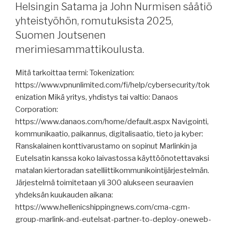
Helsingin Satama ja John Nurmisen säätiö
merituulivoimasta,
paluusta
yhteistyöhön, romutuksista 2025,
Suezin
Suomen Joutsenen
kanavalle,
merimiesammattikoulusta.
jäätilanne
tänään,
Mitä tarkoittaa termi: Tokenization:
jäänmurtajatilauksista,
https://www.vpnunlimited.com/fi/help/cybersecurity/tok
raportteja,
enization Mikä yritys, yhdistys tai valtio: Danaos
pakotteista,
Corporation:
NewNew
https://www.danaos.com/home/default.aspx Navigointi,
Polar
kommunikaatio, paikannus, digitalisaatio, tieto ja kyber:
Bear
Ranskalainen konttivarustamo on sopinut Marlinkin ja
oikeudenkäynnistä,
Eutelsatin kanssa koko laivastossa käyttöönotettavaksi
parametrisestä
matalan kiertoradan satelliittikommunikointijärjestelmän.
keinunnasta.”
Järjestelmä toimitetaan yli 300 alukseen seuraavien
yhdeksän kuukauden aikana:
https://www.hellenicshippingnews.com/cma-cgm-
group-marlink-and-eutelsat-partner-to-deploy-oneweb-