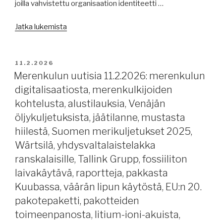
joilla vahvistettu organisaation identiteetti …
”Merenkulun
Jatka lukemista
uutisia
13.2.2026,
päivitys
JULKAISTU
11.2.2026
klo
Merenkulun uutisia 11.2.2026: merenkulun
15.00:
digitalisaatiosta, merenkulkijoiden
LEI-
kohtelusta, alustilauksia, Venäjän
tunnus,
öljykuljetuksista, jäätilanne, mustasta
merenkulkijapulasta,
hiilestä, Suomen merikuljetukset 2025,
rahtimarkkinoista,
Wärtsilä, yhdysvaltalaistelakka
uudisrakennustilauksia,
Viking
ranskalaisille, Tallink Grupp, fossiiliton
Line,
laivakäytävä, raportteja, pakkasta
Finnlines,
Kuubassa, väärän lipun käytöstä, EU:n 20.
ms
pakotepaketti, pakotteiden
Romantika
toimeenpanosta, litium-ioni-akuista,
kotiin,