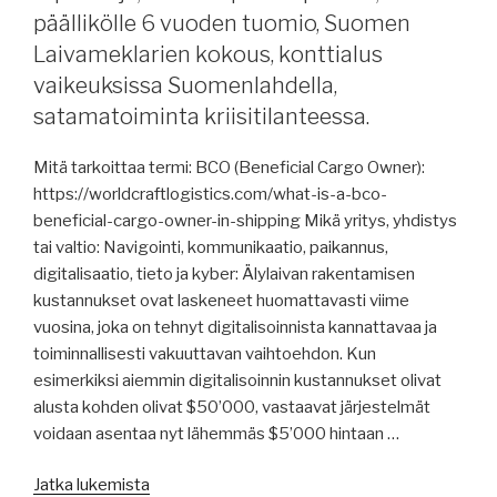
hiilestä,
päällikölle 6 vuoden tuomio, Suomen
Suomen
Laivameklarien kokous, konttialus
merikuljetukset
vaikeuksissa Suomenlahdella,
2025,
satamatoiminta kriisitilanteessa.
Wärtsilä,
yhdysvaltalaistelakka
Mitä tarkoittaa termi: BCO (Beneficial Cargo Owner):
ranskalaisille,
https://worldcraftlogistics.com/what-is-a-bco-
Tallink
beneficial-cargo-owner-in-shipping Mikä yritys, yhdistys
Grupp,
tai valtio: Navigointi, kommunikaatio, paikannus,
fossiiliton
digitalisaatio, tieto ja kyber: Älylaivan rakentamisen
laivakäytävä,
kustannukset ovat laskeneet huomattavasti viime
raportteja,
vuosina, joka on tehnyt digitalisoinnista kannattavaa ja
pakkasta
toiminnallisesti vakuuttavan vaihtoehdon. Kun
Kuubassa,
esimerkiksi aiemmin digitalisoinnin kustannukset olivat
väärän
alusta kohden olivat $50’000, vastaavat järjestelmät
lipun
voidaan asentaa nyt lähemmäs $5’000 hintaan …
käytöstä,
EU:n
”Merenkulun
Jatka lukemista
20.