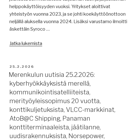
helppokäyttöisyyden vuoksi. Yritykset aloittivat
yhteistyön vuonna 2023, ja se johti koekäyttöönottoon
neljällä aluksella vuonna 2024. Lisäksi varustamo ilmoitti
äskettäin Syroco …
”Merenkulun
Jatka lukemista
uutisia
27.2.2026:
merenkulun
JULKAISTU
25.2.2026
uutiskirje,
Merenkulun uutisia 25.2.2026:
merenkulkijoista,
kyberhyökkäyksistä merellä,
konttituontimaksuista
kommunikointisatelliiteista,
USA:han,
merityöyleissopimus 20 vuotta,
60
konttikuljetuksista, VLCC-markkinat,
vuotta
AtoB@C Shipping, Panaman
VLCC:tä,
Rederi
konttiterminaaleista, jäätilanne,
Ab
uudisrakennuksista, Norsepower,