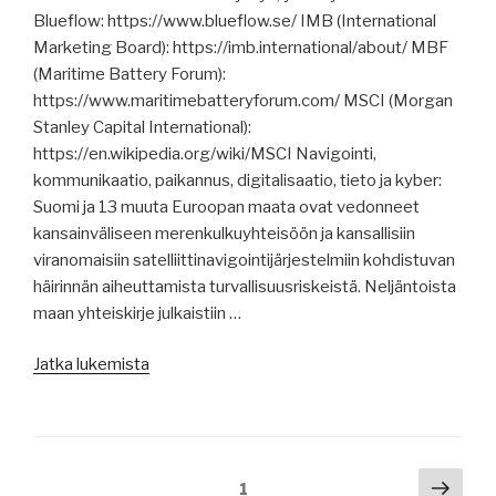
Blueflow: https://www.blueflow.se/ IMB (International
EU:n
Marketing Board): https://imb.international/about/ MBF
20.
(Maritime Battery Forum):
pakotepaketti,
https://www.maritimebatteryforum.com/ MSCI (Morgan
päällikölle
Stanley Capital International):
6
https://en.wikipedia.org/wiki/MSCI Navigointi,
vuoden
kommunikaatio, paikannus, digitalisaatio, tieto ja kyber:
tuomio,
Suomi ja 13 muuta Euroopan maata ovat vedonneet
Suomen
kansainväliseen merenkulkuyhteisöön ja kansallisiin
Laivameklarien
viranomaisiin satelliittinavigointijärjestelmiin kohdistuvan
kokous,
häirinnän aiheuttamista turvallisuusriskeistä. Neljäntoista
konttialus
maan yhteiskirje julkaistiin …
vaikeuksissa
Suomenlahdella,
”Merenkulun
Jatka lukemista
satamatoiminta
uutisia
kriisitilanteessa.”
6.2.2026:
satelliittinavigoinnin
häirinnästä,
Artikkelien
Seur
Sivu
1