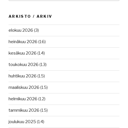
sääntöjä
vuoden
alusta,
ARKISTO / ARKIV
virolaiset
pysäyttivät
elokuu 2026
(3)
aluksen,
heinäkuu 2026
(16)
varjolaivastomenettelyä
öljykuljetuksissa
kesäkuu 2026
(14)
ja
romutuksessa,
toukokuu 2026
(13)
Hormuzin
huhtikuu 2026
(15)
salmi
polttopisteessä.”
maaliskuu 2026
(15)
helmikuu 2026
(12)
tammikuu 2026
(15)
joulukuu 2025
(14)