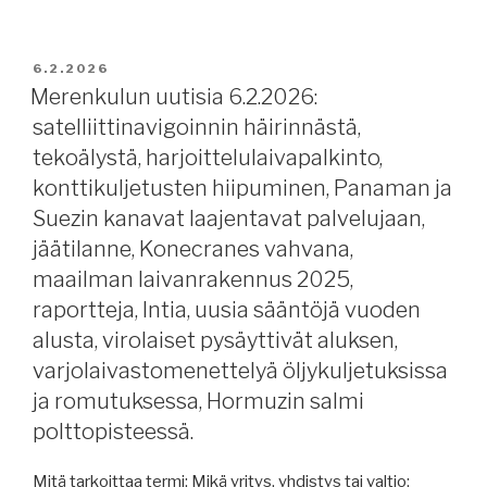
uutisia
pakotepaketti,
9.2.2026:
pakotteiden
älylaivasta,
JULKAISTU
6.2.2026
toimeenpanosta,
merenkulkijan
Merenkulun uutisia 6.2.2026:
litium-
uupumus,
satelliittinavigoinnin häirinnästä,
ioni-
merenkulun
akuista,
tekoälystä, harjoittelulaivapalkinto,
rahoituksesta,
Helsingin
konttikuljetusten hiipuminen, Panaman ja
kontti-
Satama
Suezin kanavat laajentavat palvelujaan,
ja
ja
jäätilanne, Konecranes vahvana,
säiliöalusliikenteestä,
John
offshore-
maailman laivanrakennus 2025,
Nurmisen
robotiikka,
raportteja, Intia, uusia sääntöjä vuoden
säätiö
jäätilanne,
yhteistyöhön,
alusta, virolaiset pysäyttivät aluksen,
Suomen
romutuksista
varjolaivastomenettelyä öljykuljetuksissa
uudesta
2025,
ja romutuksessa, Hormuzin salmi
jäänmurtajasta,
Suomen
polttopisteessä.
Kongsberg
Joutsenen
Maritime,
merimiesammattikoulusta.”
Mitä tarkoittaa termi: Mikä yritys, yhdistys tai valtio:
raportteja,