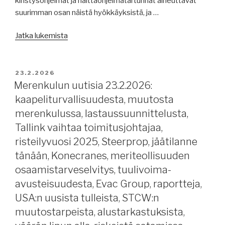
kiristysohjelmat ja haittaohjelmatartunnat aiheuttavat
Aasiasta,
suurimman osan näistä hyökkäyksistä, ja …
Kiinan
pienet
”Merenkulun
Jatka lukemista
siniset
uutisia
miehet.”
25.2.2026:
kyberhyökkäyksistä
JULKAISTU
23.2.2026
merellä,
Merenkulun uutisia 23.2.2026:
kommunikointisatelliiteista,
kaapeliturvallisuudesta, muutosta
merityöyleissopimus
merenkulussa, lastaussuunnittelusta,
20
Tallink vaihtaa toimitusjohtajaa,
vuotta,
risteilyvuosi 2025, Steerprop, jäätilanne
konttikuljetuksista,
tänään, Konecranes, meriteollisuuden
VLCC-
markkinat,
osaamistarveselvitys, tuulivoima-
AtoB@C
avusteisuudesta, Evac Group, raportteja,
Shipping,
USA:n uusista tulleista, STCW:n
Panaman
muutostarpeista, alustarkastuksista,
konttiterminaaleista,