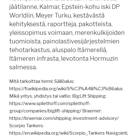
jäätilanne, Kalmar, Epstein-kohu iski DP
alaa,
Godby
Worldiin, Meyer Turku, kestävästä
Shipping,
kehityksestä, raportteja, pakotteista,
irtolastikuljetuksista,
yleissopimus voimaan, merenkulkijoiden
Tallink
tuomioista, painolastivesijärjestelmien
Grupp,
tehotarkastus, aluspalo Itämerellä,
jäätilanne,
Itämeren infrasta, levotonta Hormuzin
uusia
jäänmurtajia
salmessa.
apuun
Suomenlahdelle,
Mitä tarkoittaa termi: Säiliöalus:
Wärtsilä,
https://fi.wikipedia.org/wiki/S%C3%A4ili%C3%B6alus
humanoidirobotit
Mikä yritys, yhdistys tai valtio: BigLift Shipping:
apuun,
https://www.spliethoff.com/spliethoff-
Aurora
group/companies/biglift-shipping/ Braemer:
Botnia,
https://braemar.com/shipping-investment-advisory/
raportteja,
Scorpio Tankers:
Kiina-
https://en.wikipedia.org/wiki/Scorpio_Tankers Navigointi,