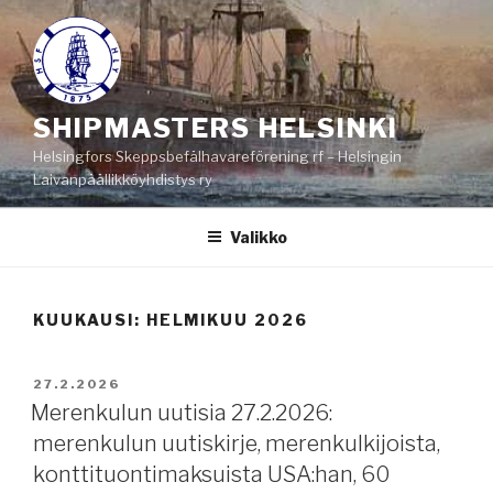
Siirry
sisältöön
SHIPMASTERS HELSINKI
Helsingfors Skeppsbefälhavareförening rf – Helsingin
Laivanpäällikköyhdistys ry
Valikko
KUUKAUSI:
HELMIKUU 2026
JULKAISTU
27.2.2026
Merenkulun uutisia 27.2.2026:
merenkulun uutiskirje, merenkulkijoista,
konttituontimaksuista USA:han, 60