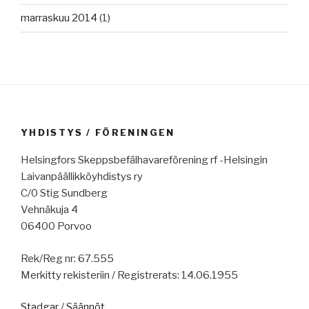
marraskuu 2014
(1)
YHDISTYS / FÖRENINGEN
Helsingfors Skeppsbefälhavareförening rf -Helsingin
Laivanpäällikköyhdistys ry
C/0 Stig Sundberg
Vehnäkuja 4
06400 Porvoo
Rek/Reg nr: 67.555
Merkitty rekisteriin / Registrerats: 14.06.1955
Stadgar
/
Säännöt