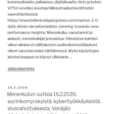
BRICS-
kommunikaatio, paikannus, digitalisaatio, tieto ja kyber:
USA,
VPS:n sovellus avustaa hiilineutraaliustavoitteiden
PPR13,
saavuttamisessa:
väärän
https://www.hellenicshippingnews.com/maress-2-0-
lipun
data-driven-decarbonization-steering-towards-new-
alla,
performance-heights/ Merenkulku, varustamot ja
Venäjän
alukset, merenkulkijat ja koulutus: Viimeisten kahden
öljyn
viikon aikana on säiliöalusten uudisrakennustilaukset
kuljetukset,
olleet varustamoiden tähtäimessä. Myös käytettyjen
Kiina
alusten kauppa on käynyt vilkkaana: …
kalastaa,
”Merenkulun
kirja
Jatka lukemista
uutisia
Suuresta
18.2.2026:
Armadasta.”
Hapag-
JULKAISTU
16.2.2026
Lloyd
Merenkulun uutisia 16.2.2026:
ostaa
aurinkomyrskyistä, kyberhyökkäyksistä,
ZIM:n,
alusrahoituksesta, Venäjän
aikataulujen