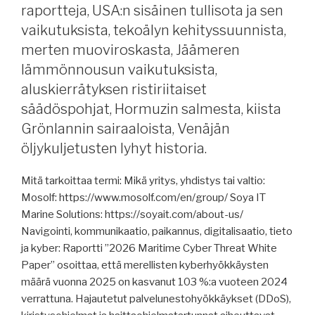
Eckerö,
raportteja, USA:n sisäinen tullisota ja sen
Tallink
vaikutuksista, tekoälyn kehityssuunnista,
Gruppille
merten muoviroskasta, Jäämeren
uusi
lämmönnousun vaikutuksista,
toimitusjohtaja,
risteilyjä
aluskierrätyksen ristiriitaiset
Niilille,
säädöspohjat, Hormuzin salmesta, kiista
Steerprop,
Grönlannin sairaaloista, Venäjän
jäätilanne,
öljykuljetusten lyhyt historia.
propulsiojärjestelmistä,
Norsepower,
Mitä tarkoittaa termi: Mikä yritys, yhdistys tai valtio:
raportteja,
Mosolf: https://www.mosolf.com/en/group/ Soya IT
Venäjän
Marine Solutions: https://soyait.com/about-us/
öljynviennistä,
Navigointi, kommunikaatio, paikannus, digitalisaatio, tieto
pakotteita
ja kyber: Raportti ”2026 Maritime Cyber ​​​​Threat White
Iranille,
Paper” osoittaa, että merellisten kyberhyökkäysten
YK:n
määrä vuonna 2025 on kasvanut 103 %:a vuoteen 2024
talouskriisi,
verrattuna. Hajautetut palvelunestohyökkäykset (DDoS),
merirosvousraportti