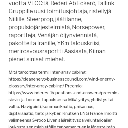
vuotta VLCC:tä, Rederi Ab Eckerö, Tallink
Gruppille uusi toimitusjohtaja, risteilyjä
Niilille, Steerprop, jäätilanne,
propulsiojärjestelmistä, Norsepower,
raportteja, Venäjän öljynviennistä,
pakotteita Iranille, YK:n talouskriisi,
merirosvousraportti Aasiasta, Kiinan
pienet siniset miehet.
Mitä tarkoittaa termi: Inter-array cabling:
https://cleanenergybusinesscouncil.com/wind-energy-
glossary/inter-array-cabling/ Preemio:
https://www.inderes.fi/questions-and-answers/preemio-
sievin-ja-boreon-tapauksessa Mikä yritys, yhdistys tai
valtio: Navigointi, kommunikaatio, paikannus,
digitalisaatio, tieto ja kyber: Knutsen LNG France ilmoitti
valinneensa Syroco Liven sääreitityspalveluntarjoajien
joukosta sen miehistöille tarjoaman tuen ja järjestelmän