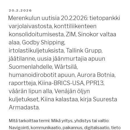
23.2.2026:
säädöspohjat,
kaapeliturvallisuudesta,
JULKAISTU
Hormuzin
20.2.2026
muutosta
Merenkulun uutisia 20.2.2026: tietopankki
salmesta,
merenkulussa,
kiista
varjolaivastosta, konttiliikenteen
lastaussuunnittelusta,
Grönlannin
konsolidoitumisesta, ZIM, Sinokor valtaa
Tallink
sairaaloista,
alaa, Godby Shipping,
vaihtaa
Venäjän
irtolastikuljetuksista, Tallink Grupp,
toimitusjohtajaa,
öljykuljetusten
jäätilanne, uusia jäänmurtajia apuun
risteilyvuosi
lyhyt
2025,
Suomenlahdelle, Wärtsilä,
historia.”
Steerprop,
humanoidirobotit apuun, Aurora Botnia,
jäätilanne
raportteja, Kiina-BRICS-USA, PPR13,
tänään,
väärän lipun alla, Venäjän öljyn
Konecranes,
kuljetukset, Kiina kalastaa, kirja Suuresta
meriteollisuuden
Armadasta.
osaamistarveselvitys,
tuulivoima-
Mitä tarkoittaa termi: Mikä yritys, yhdistys tai valtio:
avusteisuudesta,
Navigointi, kommunikaatio, paikannus, digitalisaatio, tieto
Evac