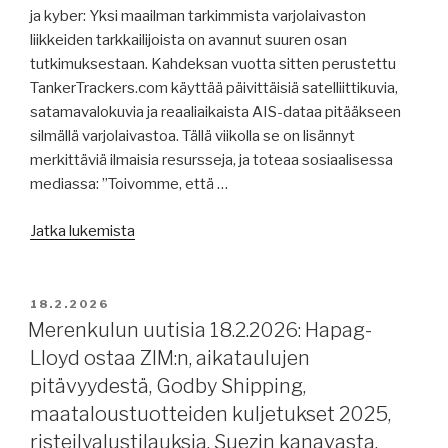
ja kyber: Yksi maailman tarkimmista varjolaivaston
Group,
liikkeiden tarkkailijoista on avannut suuren osan
raportteja,
tutkimuksestaan. Kahdeksan vuotta sitten perustettu
USA:n
TankerTrackers.com käyttää päivittäisiä satelliittikuvia,
uusista
satamavalokuvia ja reaaliaikaista AIS-dataa pitääkseen
tulleista,
silmällä varjolaivastoa. Tällä viikolla se on lisännyt
STCW:n
merkittäviä ilmaisia ​​resursseja, ja toteaa sosiaalisessa
muutostarpeista,
mediassa: ”Toivomme, että …
alustarkastuksista,
väärän
”Merenkulun
Jatka lukemista
lipun
uutisia
alla,
20.2.2026:
riskeistä
tietopankki
JULKAISTU
satamissa
18.2.2026
varjolaivastosta,
Merenkulun uutisia 18.2.2026: Hapag-
huonolla
konttiliikenteen
säällä.”
Lloyd ostaa ZIM:n, aikataulujen
konsolidoitumisesta,
pitävyydestä, Godby Shipping,
ZIM,
maataloustuotteiden kuljetukset 2025,
Sinokor
risteilyalustilauksia, Suezin kanavasta,
valtaa