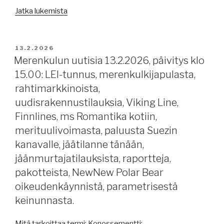
”Merenkulun
kehityksestä,
Jatka lukemista
uutisia
raportteja,
16.2.2026:
pakotteista,
aurinkomyrskyistä,
yleissopimus
JULKAISTU
13.2.2026
kyberhyökkäyksistä,
voimaan,
Merenkulun uutisia 13.2.2026, päivitys klo
alusrahoituksesta,
merenkulkijoiden
15.00: LEI-tunnus, merenkulkijapulasta,
Venäjän
tuomioista,
rahtimarkkinoista,
öljykuljetuksista,
painolastivesijärjestelmien
uudisrakennustilauksia, Viking Line,
Viking
tehotarkastus,
Finnlines, ms Romantika kotiin,
Line,
aluspalo
merituulivoimasta, paluusta Suezin
jäätilanne,
Itämerellä,
Koillisväylän
Itämeren
kanavalle, jäätilanne tänään,
infrastruktuurista,
infrasta,
jäänmurtajatilauksista, raportteja,
raportteja,
levotonta
pakotteista, NewNew Polar Bear
EU:n
Hormuzin
oikeudenkäynnistä, parametrisestä
20.
salmessa.”
keinunnasta.
pakotepaketista,
varjolaivastosta.”
Mitä tarkoittaa termi: Konossementti: