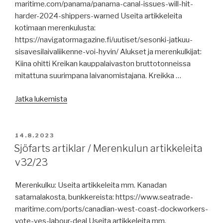
maritime.com/panama/panama-canal-issues-will-hit-
harder-2024-shippers-warned Useita artikkeleita
kotimaan merenkulusta:
https://navigatormagazine.fi/uutiset/sesonki-jatkuu-
sisavesilaivaliikenne-voi-hyvin/ Alukset ja merenkulkijat:
Kiina ohitti Kreikan kauppalaivaston bruttotonneissa
mitattuna suurimpana laivanomistajana. Kreikka …
”Merenkulun
Jatka lukemista
artikkeleita
/
Sjöfarts
JULKAISTU
14.8.2023
artiklar
Sjöfarts artiklar / Merenkulun artikkeleita
v33/23”
v32/23
Merenkulku: Useita artikkeleita mm. Kanadan
satamalakosta, bunkkereista: https://www.seatrade-
maritime.com/ports/canadian-west-coast-dockworkers-
vote-yes-labour-deal Useita artikkeleita mm.