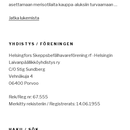
asettamaan merisotilaita kauppa-aluksiin turvaamaan …
”Merenkulun
Jatka lukemista
artikkeleita
/
Sjöfarts
YHDISTYS / FÖRENINGEN
artiklar
v31/23”
Helsingfors Skeppsbefälhavareförening rf -Helsingin
Laivanpäällikköyhdistys ry
C/0 Stig Sundberg
Vehnäkuja 4
06400 Porvoo
Rek/Reg nr: 67.555
Merkitty rekisteriin / Registrerats: 14.06.1955
HAKU / SÖK