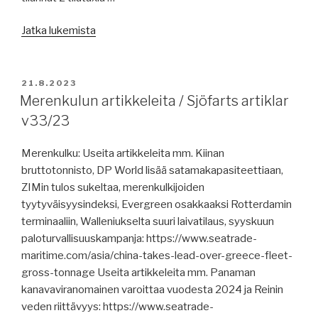
”SOMMARUTFÄRD/YHDISTYKSEN
Jatka lukemista
KESÄRETKI
2023”
JULKAISTU
21.8.2023
Merenkulun artikkeleita / Sjöfarts artiklar
v33/23
Merenkulku: Useita artikkeleita mm. Kiinan
bruttotonnisto, DP World lisää satamakapasiteettiaan,
ZIMin tulos sukeltaa, merenkulkijoiden
tyytyväisyysindeksi, Evergreen osakkaaksi Rotterdamin
terminaaliin, Walleniukselta suuri laivatilaus, syyskuun
paloturvallisuuskampanja: https://www.seatrade-
maritime.com/asia/china-takes-lead-over-greece-fleet-
gross-tonnage Useita artikkeleita mm. Panaman
kanavaviranomainen varoittaa vuodesta 2024 ja Reinin
veden riittävyys: https://www.seatrade-