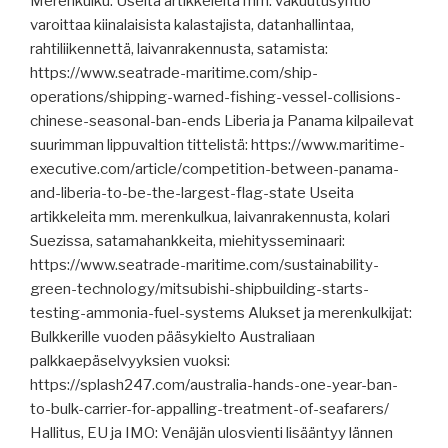
Merenkulku: Useita artikkeleita mm. vakuutusyhtiö
varoittaa kiinalaisista kalastajista, datanhallintaa,
rahtiliikennettä, laivanrakennusta, satamista:
https://www.seatrade-maritime.com/ship-
operations/shipping-warned-fishing-vessel-collisions-
chinese-seasonal-ban-ends Liberia ja Panama kilpailevat
suurimman lippuvaltion tittelistä: https://www.maritime-
executive.com/article/competition-between-panama-
and-liberia-to-be-the-largest-flag-state Useita
artikkeleita mm. merenkulkua, laivanrakennusta, kolari
Suezissa, satamahankkeita, miehitysseminaari:
https://www.seatrade-maritime.com/sustainability-
green-technology/mitsubishi-shipbuilding-starts-
testing-ammonia-fuel-systems Alukset ja merenkulkijat:
Bulkkerille vuoden pääsykielto Australiaan
palkkaepäselvyyksien vuoksi:
https://splash247.com/australia-hands-one-year-ban-
to-bulk-carrier-for-appalling-treatment-of-seafarers/
Hallitus, EU ja IMO: Venäjän ulosvienti lisääntyy lännen