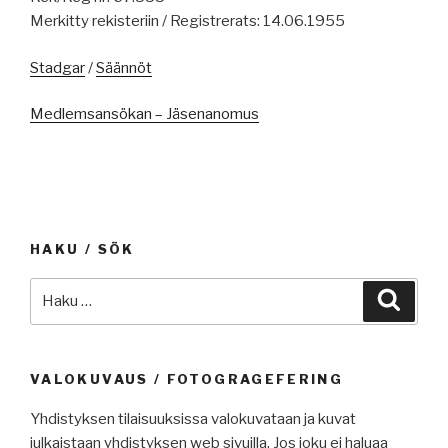
Merkitty rekisteriin / Registrerats: 14.06.1955
Stadgar
/
Säännöt
Medlemsansökan – Jäsenanomus
HAKU / SÖK
Etsi:
Haku
VALOKUVAUS / FOTOGRAGEFERING
Yhdistyksen tilaisuuksissa valokuvataan ja kuvat
julkaistaan yhdistyksen web sivuilla. Jos joku ei haluaa