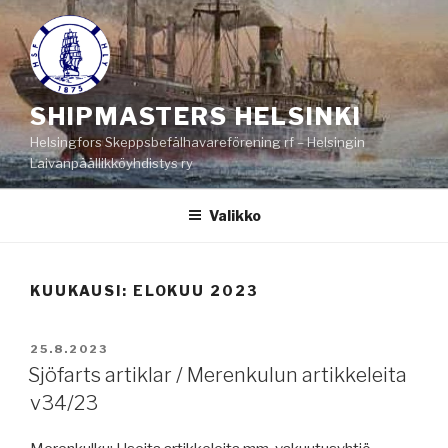
Siirry
sisältöön
SHIPMASTERS HELSINKI
Helsingfors Skeppsbefälhavareförening rf – Helsingin
Laivanpäällikköyhdistys ry
Valikko
KUUKAUSI:
ELOKUU 2023
JULKAISTU
25.8.2023
Sjöfarts artiklar / Merenkulun artikkeleita
v34/23