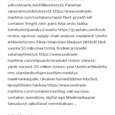
ydinvoimasta, konttiliikenteestä, Panaman
varustamoyhdistyksestä: https://www.seatrade-
maritime.com/containers/rapid-fleet-growth-kill-
container-freight-rate-gains Kirja-arvio: tiukka
toimitusketjuanalyysi avattu: https://gcaptain.com/book-
review-rigorous-supply-chain-analysis-explained/ Useita
artikkeleita mm. Kiinan telakoiden tilaukset ylittävät tänä
vuonna 50 miljoonaa tonnia, Kreikan ja Israelin
satamayhteistyö: https://www.seatrade-
maritime.com/shipyards/newbuild-orders-chinese-
yards-exceed-50-million-tonnes-year Useita artikkeleita
mm. standardisoitujen konttien merkitys
maailmankaupalle, Ukrainan humanitäärinen käytävä,
laivayhtiöiden tuloksia: https://www.seatrade-
maritime.com/containers/setting-sail-success-
container-operations-digital-age Maailmankaupan
talousluvut vaikuttavat merenkulkuun: …