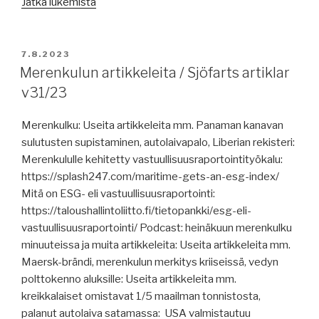
”Sjöfarts
Jatka lukemista
artiklar
/
Merenkulun
JULKAISTU
7.8.2023
artikkeleita
Merenkulun artikkeleita / Sjöfarts artiklar
v32/23”
v31/23
Merenkulku: Useita artikkeleita mm. Panaman kanavan
sulutusten supistaminen, autolaivapalo, Liberian rekisteri:
Merenkululle kehitetty vastuullisuusraportointityökalu:
https://splash247.com/maritime-gets-an-esg-index/
Mitä on ESG- eli vastuullisuusraportointi:
https://taloushallintoliitto.fi/tietopankki/esg-eli-
vastuullisuusraportointi/ Podcast: heinäkuun merenkulku
minuuteissa ja muita artikkeleita: Useita artikkeleita mm.
Maersk-brändi, merenkulun merkitys kriiseissä, vedyn
polttokenno aluksille: Useita artikkeleita mm.
kreikkalaiset omistavat 1/5 maailman tonnistosta,
palanut autolaiva satamassa: USA valmistautuu