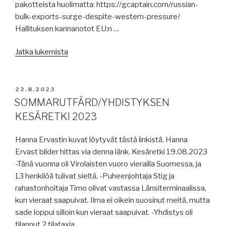
pakotteista huolimatta: https://gcaptain.com/russian-
bulk-exports-surge-despite-western-pressure/
Hallituksen kannanotot EU:n …
”Sjöfarts
Jatka lukemista
artiklar
/
Merenkulun
JULKAISTU
22.8.2023
artikkeleita
SOMMARUTFÄRD/YHDISTYKSEN
v34/23”
KESÄRETKI 2023
Hanna Ervastin kuvat löytyvät tästä linkistä. Hanna
Ervast bilder hittas via denna länk. Kesäretki 19.08.2023
-Tänä vuonna oli Virolaisten vuoro vierailla Suomessa, ja
13 henkilöä tulivat sieltä. -Puheenjohtaja Stig ja
rahastonhoitaja Timo olivat vastassa Länsiterminaalissa,
kun vieraat saapuivat. Ilma ei oikein suosinut meitä, mutta
sade loppui silloin kun vieraat saapuivat. -Yhdistys oli
tilannut 2 tilataxia …