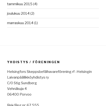
tammikuu 2015
(4)
joulukuu 2014
(2)
marraskuu 2014
(1)
YHDISTYS / FÖRENINGEN
Helsingfors Skeppsbefälhavareförening rf -Helsingin
Laivanpäällikköyhdistys ry
C/0 Stig Sundberg
Vehnäkuja 4
06400 Porvoo
Rek/Reg nr: 67.555