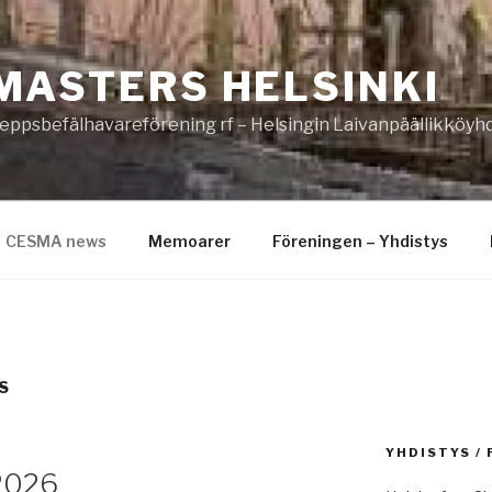
MASTERS HELSINKI
eppsbefälhavareförening rf – Helsingin Laivanpäällikköyhd
CESMA news
Memoarer
Föreningen – Yhdistys
S
YHDISTYS /
2026