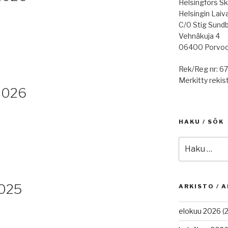
Helsingfors Sk
Helsingin Laiv
C/0 Stig Sund
Vehnäkuja 4
06400 Porvo
Rek/Reg nr: 6
Merkitty rekist
2026
HAKU / SÖK
Etsi:
025
ARKISTO / A
elokuu 2026
(2