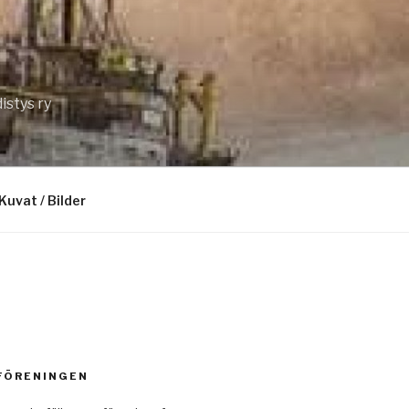
istys ry
Kuvat / Bilder
 FÖRENINGEN