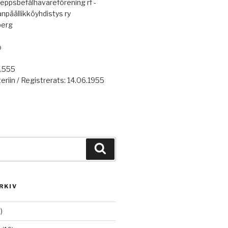
eppsbefälhavareförening rf -
anpäällikköyhdistys ry
berg
o
7.555
eriin / Registrerats: 14.06.1955
Haku
RKIV
)