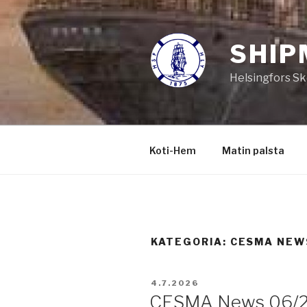
Siirry
sisältöön
SHIP
Helsingfors Sk
Koti-Hem
Matin palsta
KATEGORIA:
CESMA NEW
JULKAISTU
4.7.2026
CESMA News 06/