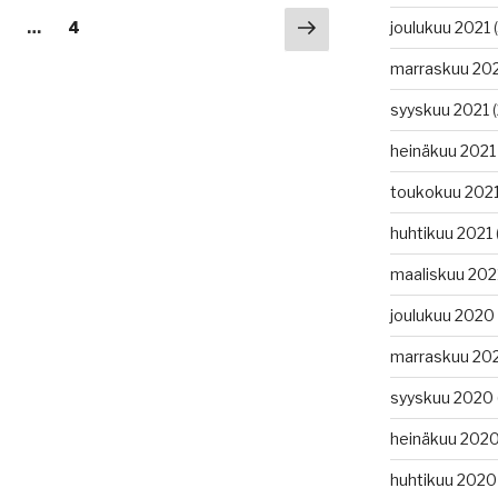
Seuraava
ivu
Sivu
joulukuu 2021
(
2
…
4
sivu
marraskuu 20
syyskuu 2021
(
heinäkuu 2021
toukokuu 202
huhtikuu 2021
maaliskuu 202
joulukuu 2020
marraskuu 20
syyskuu 2020
heinäkuu 202
huhtikuu 2020