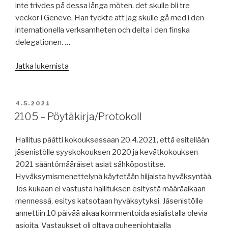
inte trivdes på dessa långa möten, det skulle bli tre
veckor i Geneve. Han tyckte att jag skulle gå med i den
internationella verksamheten och delta i den finska
delegationen. …
”För
Jatka lukemista
femtio
år
sedan-
JULKAISTU
4.5.2021
Internationell
2105 – Pöytäkirja/Protokoll
verksamhet-
ILO”
Hallitus päätti kokouksessaan 20.4.2021, että esitellään
jäsenistölle syyskokouksen 2020 ja kevätkokouksen
2021 sääntömääräiset asiat sähköpostitse.
Hyväksymismenettelynä käytetään hiljaista hyväksyntää.
Jos kukaan ei vastusta hallituksen esitystä määräaikaan
mennessä, esitys katsotaan hyväksytyksi. Jäsenistölle
annettiin 10 päivää aikaa kommentoida asialistalla olevia
asioita. Vastaukset oli oltava puheenjohtajalla