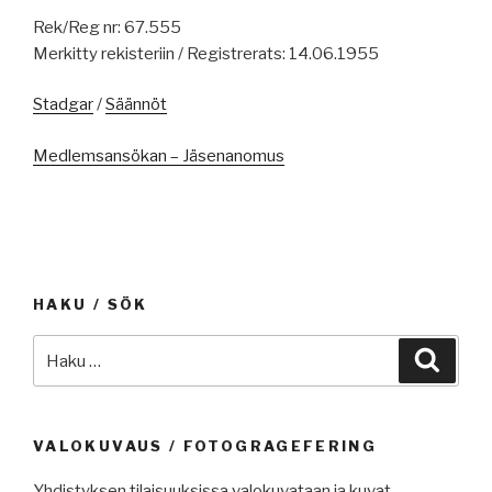
Rek/Reg nr: 67.555
Merkitty rekisteriin / Registrerats: 14.06.1955
Stadgar
/
Säännöt
Medlemsansökan – Jäsenanomus
HAKU / SÖK
Etsi:
Haku
VALOKUVAUS / FOTOGRAGEFERING
Yhdistyksen tilaisuuksissa valokuvataan ja kuvat