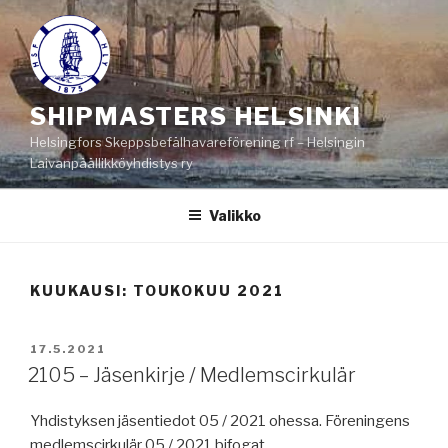
Siirry
sisältöön
SHIPMASTERS HELSINKI
Helsingfors Skeppsbefälhavareförening rf – Helsingin
Laivanpäällikköyhdistys ry
Valikko
KUUKAUSI:
TOUKOKUU 2021
JULKAISTU
17.5.2021
2105 – Jäsenkirje / Medlemscirkulär
Yhdistyksen jäsentiedot 05 / 2021 ohessa. Föreningens
medlemscirkulär 05 / 2021 bifogat.