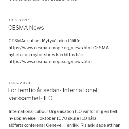
JULKAISTU
17.5.2021
CESMA News
CESMAn uutiset löytyvät aina täältä:
https://www.cesma-europe.org/news.html CESMA
nyheter och nyhetsbrev kan hittas här:
https://www.cesma-europe.org/news.html
JULKAISTU
10.5.2021
För femtio år sedan- Internationell
verksamhet- ILO
International Labour Organisation ILO var för mig en helt
ny upplevelse. I oktober 1970 skulle ILO hålla
sjöfartskonferens i Geneve. Henrikki Rislakki sade att han