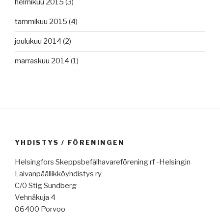
helmikuu 2015
(3)
tammikuu 2015
(4)
joulukuu 2014
(2)
marraskuu 2014
(1)
YHDISTYS / FÖRENINGEN
Helsingfors Skeppsbefälhavareförening rf -Helsingin
Laivanpäällikköyhdistys ry
C/0 Stig Sundberg
Vehnäkuja 4
06400 Porvoo