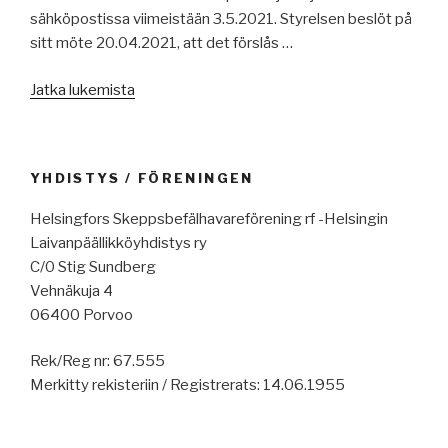
sähköpostissa viimeistään 3.5.2021. Styrelsen beslöt på
sitt möte 20.04.2021, att det förslås …
”2105
Jatka lukemista
–
Pöytäkirja/Protokoll”
YHDISTYS / FÖRENINGEN
Helsingfors Skeppsbefälhavareförening rf -Helsingin
Laivanpäällikköyhdistys ry
C/0 Stig Sundberg
Vehnäkuja 4
06400 Porvoo
Rek/Reg nr: 67.555
Merkitty rekisteriin / Registrerats: 14.06.1955