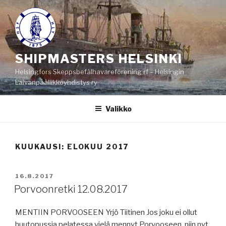
Siirry
sisältöön
SHIPMASTERS HELSINKI
Helsingfors Skeppsbefälhavareförening rf – Helsingin
Laivanpäällikköyhdistys ry
Valikko
KUUKAUSI:
ELOKUU 2017
JULKAISTU
16.8.2017
Porvoonretki 12.08.2017
MENTIIN PORVOOSEEN Yrjö Tiitinen Jos joku ei ollut
huutopussia pelatessa vielä mennyt Porvooseen, niin nyt