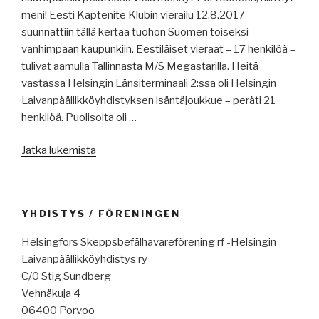
meni! Eesti Kaptenite Klubin vierailu 12.8.2017
suunnattiin tällä kertaa tuohon Suomen toiseksi
vanhimpaan kaupunkiin. Eestiläiset vieraat – 17 henkilöä –
tulivat aamulla Tallinnasta M/S Megastarilla. Heitä
vastassa Helsingin Länsiterminaali 2:ssa oli Helsingin
Laivanpäällikköyhdistyksen isäntäjoukkue – peräti 21
henkilöä. Puolisoita oli …
”Porvoonretki
Jatka lukemista
12.08.2017”
YHDISTYS / FÖRENINGEN
Helsingfors Skeppsbefälhavareförening rf -Helsingin
Laivanpäällikköyhdistys ry
C/0 Stig Sundberg
Vehnäkuja 4
06400 Porvoo