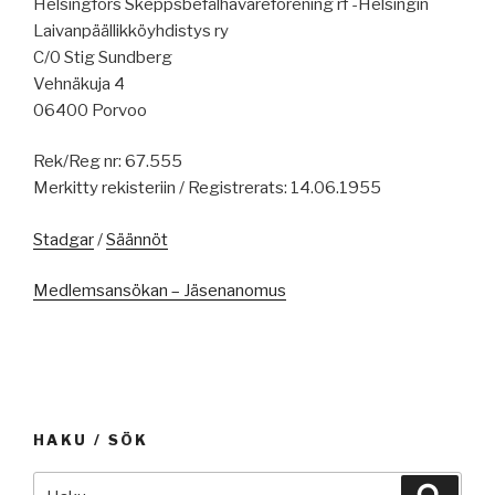
Helsingfors Skeppsbefälhavareförening rf -Helsingin
Laivanpäällikköyhdistys ry
C/0 Stig Sundberg
Vehnäkuja 4
06400 Porvoo
Rek/Reg nr: 67.555
Merkitty rekisteriin / Registrerats: 14.06.1955
Stadgar
/
Säännöt
Medlemsansökan – Jäsenanomus
HAKU / SÖK
Etsi:
Haku