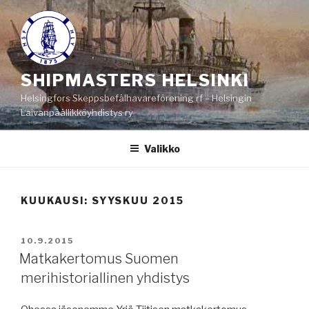
Siirry
sisältöön
SHIPMASTERS HELSINKI
Helsingfors Skeppsbefälhavareförening rf – Helsingin
Laivanpäällikköyhdistys ry
Valikko
KUUKAUSI:
SYYSKUU 2015
JULKAISTU
10.9.2015
Matkakertomus Suomen
merihistoriallinen yhdistys