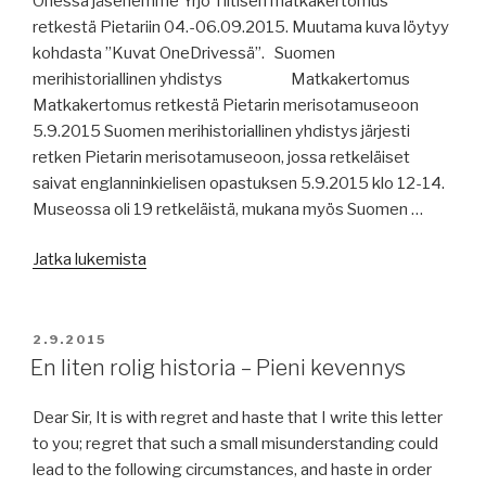
Ohessa jäsenemme Yrjö Tiitisen matkakertomus
retkestä Pietariin 04.-06.09.2015. Muutama kuva löytyy
kohdasta ”Kuvat OneDrivessä”. Suomen
merihistoriallinen yhdistys Matkakertomus
Matkakertomus retkestä Pietarin merisotamuseoon
5.9.2015 Suomen merihistoriallinen yhdistys järjesti
retken Pietarin merisotamuseoon, jossa retkeläiset
saivat englanninkielisen opastuksen 5.9.2015 klo 12-14.
Museossa oli 19 retkeläistä, mukana myös Suomen …
”Matkakertomus
Jatka lukemista
Suomen
merihistoriallinen
yhdistys”
JULKAISTU
2.9.2015
En liten rolig historia – Pieni kevennys
Dear Sir, It is with regret and haste that I write this letter
to you; regret that such a small misunderstanding could
lead to the following circumstances, and haste in order