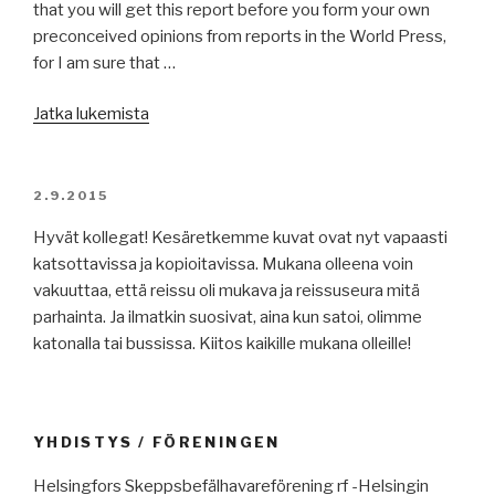
that you will get this report before you form your own
preconceived opinions from reports in the World Press,
for I am sure that …
”En
Jatka lukemista
liten
rolig
historia
JULKAISTU
2.9.2015
–
Hyvät kollegat! Kesäretkemme kuvat ovat nyt vapaasti
Pieni
katsottavissa ja kopioitavissa. Mukana olleena voin
kevennys”
vakuuttaa, että reissu oli mukava ja reissuseura mitä
parhainta. Ja ilmatkin suosivat, aina kun satoi, olimme
katonalla tai bussissa. Kiitos kaikille mukana olleille!
YHDISTYS / FÖRENINGEN
Helsingfors Skeppsbefälhavareförening rf -Helsingin