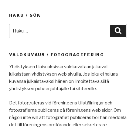
HAKU / SÖK
Etsi:
Haku
VALOKUVAUS / FOTOGRAGEFERING
Yhdistyksen tilaisuuksissa valokuvataan ja kuvat
julkaistaan yhdistyksen web sivuilla. Jos joku ei haluaa
kuvansa julkaistavaksi hänen on ilmoitettava siitä
yhdistyksen puheenjohtajalle tai sihteerille.
Det fotograferas vid föreningens tillställningar och
fotografierna publiceras på föreningens web sidor. Om
någon inte will att fotografiet publiceras bör han meddela
det till föreningens ordförande eller sekreterare.