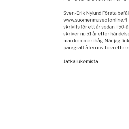
Sven-Erik Nylund Första befäl
www.suomenmuseotonline.fi M
skrivits för ett år sedan, i 50-
skriver nu 51 år efter händel
man kommer ihåg. När jag fic
paragrafbåten ms Tiira efter
”Första
Jatka lukemista
befälhavarevi
ms
Tiira
1964”