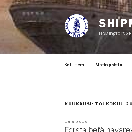
Siirry
sisältöön
SHIP
Helsingfors Sk
Koti-Hem
Matin palsta
KUUKAUSI:
TOUKOKUU 2
JULKAISTU
18.5.2015
Första befälhavarev