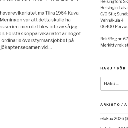
Helsingfors Sk
Helsingin Laiv
havarevikariatet ms Tiira 1964 Kuva:
C/0 Stig Sund
eningen var att detta skulle ha
Vehnäkuja 4
06400 Porvo
ärs serien, men det blev inte av så jag
sen. Första skepparvikariatet är nogot
Rek/Reg nr: 6
k ordinarie överstyrmansjobbet på
Merkitty rekist
 sjökaptensexamen vid …
kariatet
HAKU / SÖK
Etsi:
ARKISTO / A
elokuu 2026
(3