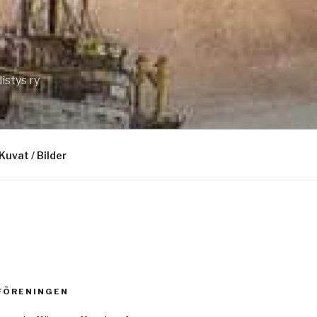
istys ry
Kuvat / Bilder
 FÖRENINGEN