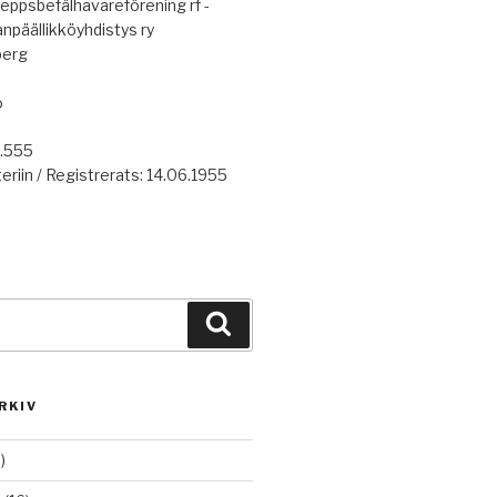
eppsbefälhavareförening rf -
anpäällikköyhdistys ry
berg
o
7.555
eriin / Registrerats: 14.06.1955
Haku
RKIV
)