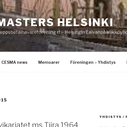
MASTERS HELSINKI
eppsbefälhavareförening rf – Helsingin Laivanpäällikköyhd
CESMA news
Memoarer
Föreningen – Yhdistys
015
YHDISTYS /
ikariatet ms Tiira 1964