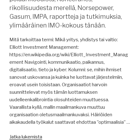
Sampo,
rikollisuudesta merellä, Norsepower,
Kiina
Gasum, IMPA, raportteja ja tutkimuksia,
risteilyalusmarkkinoille,
ylimääräinen IMO-kokous tänään.
jäätilanne,
Aboa
Mitä tarkoittaa termi: Mikä yritys, yhdistys tai valtio:
Mare,
Elliott Investment Management:
Eeva
https://en.wikipedia.org/wiki/Elliott_Investment_Manag
VG,
ement Navigointi, kommunikaatio, paikannus,
Uudenkaupungin
digitalisaatio, tieto ja kyber: Kolumni: se, mihin ihmiset
Työvene
sanovat uskovansa ja kuinka he luottavat järjestelmiin,
Oy,
eroavat usein toisistaan. Organisaatiot harvoin
RABN,
suunnittelevat myös tämän luottamuksen
raportteja
uudelleenkalibrointia olosuhteiden muuttuessa.
ja
Vaarallista kyllä, mallin maailmankuva muuttuu
selvityksiä,
organisaation oletusmaailmankuvaksi. Häiriöiden
IMO,
aikakaudella työkalut saattavat ehdottaa ”optimaalisia” …
Hormuzin
salmi,
”Merenkulun
Jatka lukemista