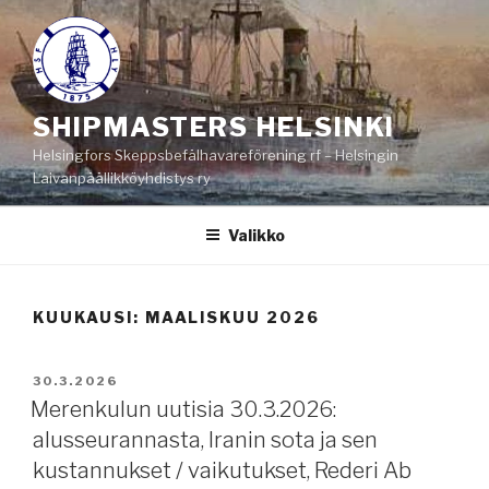
Siirry
sisältöön
SHIPMASTERS HELSINKI
Helsingfors Skeppsbefälhavareförening rf – Helsingin
Laivanpäällikköyhdistys ry
Valikko
KUUKAUSI:
MAALISKUU 2026
JULKAISTU
30.3.2026
Merenkulun uutisia 30.3.2026:
alusseurannasta, Iranin sota ja sen
kustannukset / vaikutukset, Rederi Ab