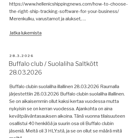
https://www.hellenicshippingnews.com/how-to-choose-
the-right-ship-tracking-software-for-your-business/
Merenkulku, varustamot ja alukset, …
”Merenkulun
Jatka lukemista
uutisia
30.3.2026:
alusseurannasta,
JULKAISTU
28.3.2026
Iranin
Buffalo club / Suolaliha Saltkött
sota
28.03.2026
ja
sen
Buffalo clubin suolaliha illallinen 28.03.2026 Raumalla
kustannukset
järjestettiin 28.03.2026 Buffalo clubin suolaliha illallinen.
/
Se on aikaisemmin ollut kaksi kertaa vuodessa mutta
vaikutukset,
nykyisin se on kerran vuodessa. Ajankohta on aina
Rederi
kevätpäiväntasauksen aikoina. Tänä vuonna tilaisuuteen
Ab
osallistui 40 henkilöä ja suurin osa oli Buffalo clubin
Eckerö,
jäseniä. Meitä oli 3 HLY:stä, ja se on ollut se määrä mitä
jäätilanne,