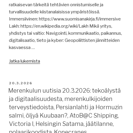
raportteja,
ratkaisevan tärkeitä tehtävien onnistumiselle ja
biohiiltä
turvallisuudelle kiistanalaisissa ympäristöissä.
risteilyalusten
Immersiivinen: https://www.suomisanakirja.fi/immersive
jätteistä.”
Lakh: https://en.wikipedia.org/wiki/Lakh Mikä yritys,
yhdistys tai valtio: Navigointi, kommunikaatio, paikannus,
digitalisaatio, tieto ja kyber: Geopoliittisten jännitteiden
kasvaessa …
”Merenkulun
Jatka lukemista
uutisia
23.3.2026:
paikannuksesta,
JULKAISTU
20.3.2026
yhteydenpidosta,
Merenkulun uutisia 20.3.2026: tekoälystä
Iranin
ja digitaalisuudesta, merenkulkijoiden
sodasta
terveystiedoista, Persianlahti ja Hormuzin
ja
salmi, öljyä Kuubaan?, AtoB@C Shipping,
sen
Victoria I, Helsingin Satama, jäätilanne,
vaikutuksista,
polaarikoodista, Konecranes,
jm