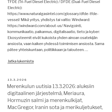
pakistanilaistelakalle,
TFDE (Tri-Fuel Diesel Electric) / DFDE (Dual-Fuel Diesel
stipendi
Electric):
luotsi-
https://www.naturalgasintel.com/glossary/dfde-tfde-
ja
vessel/ Mikä yritys, yhdistys tai valtio: Windward:
majakkapaikan
https://windward.com/about-us/ Navigointi,
säilyttämisestä.”
kommunikaatio, paikannus, digitalisaatio, tieto ja kyber:
Ekosysteemit eivät kukoista yhden ainoan osatekijän
ansiosta, vaan kaiken yhdessä toimimisen ansiosta. Sama
pätee yhteiskuntaan, politiikkaan ja talouteen. …
”Merenkulun
Jatka lukemista
uutisia
16.3.2026:
satelliittinavigoinnista
JULKAISTU
13.3.2026
ja
Merenkulun uutisia 13.3.2026: aluksiin
navigoinnista,
digitaalinen järjestelmä, Meriaura,
rahtaussopimuksista,
Hormuzin salmi ja merenkulkijat,
merenkulkijan
MacGregor, Iranin sota ja merikuljetukset,
rooli