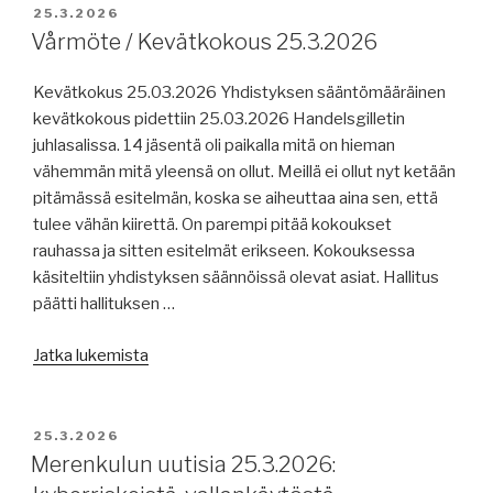
meriteknologian
JULKAISTU
25.3.2026
uskomuksista,
Vårmöte / Kevätkokous 25.3.2026
GNSS-
häirinnästä,
Kevätkokus 25.03.2026 Yhdistyksen sääntömääräinen
merenkulun
kevätkokous pidettiin 25.03.2026 Handelsgilletin
identiteettikriisi,
juhlasalissa. 14 jäsentä oli paikalla mitä on hieman
Iranin
vähemmän mitä yleensä on ollut. Meillä ei ollut nyt ketään
sota
pitämässä esitelmän, koska se aiheuttaa aina sen, että
ja
tulee vähän kiirettä. On parempi pitää kokoukset
Hormuzin
rauhassa ja sitten esitelmät erikseen. Kokouksessa
salmi
käsiteltiin yhdistyksen säännöissä olevat asiat. Hallitus
sekä
päätti hallituksen …
niiden
”Vårmöte
vaikutuksista,
Jatka lukemista
/
kolmen
Kevätkokous
aluksen
25.3.2026”
STS,
JULKAISTU
25.3.2026
turistisukellusalus,
Merenkulun uutisia 25.3.2026:
merituulivoimasta,