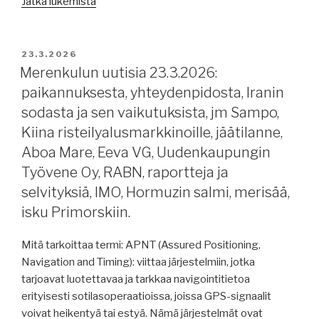
”Merenkulun
Jatka lukemista
uutisia
25.3.2026:
kyberriskeistä,
JULKAISTU
23.3.2026
vallankäytöstä,
Merenkulun uutisia 23.3.2026:
turvallisesta
paikannuksesta, yhteydenpidosta, Iranin
satamasta,
sodasta ja sen vaikutuksista, jm Sampo,
Venäjän
Kiina risteilyalusmarkkinoille, jäätilanne,
LNG-
Aboa Mare, Eeva VG, Uudenkaupungin
aluksista,
Työvene Oy, RABN, raportteja ja
Meriaura,
Hormuzin
selvityksiä, IMO, Hormuzin salmi, merisää,
salmi,
isku Primorskiin.
jäätilanne,
Helsingin
Mitä tarkoittaa termi: APNT (Assured Positioning,
Satama
Navigation and Timing): viittaa järjestelmiin, jotka
2025,
tarjoavat luotettavaa ja tarkkaa navigointitietoa
alusten
erityisesti sotilasoperaatioissa, joissa GPS-signaalit
huoltosyklit,
voivat heikentyä tai estyä. Nämä järjestelmät ovat