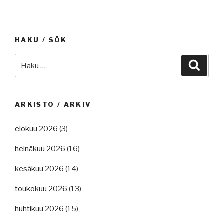
historiaa,
Flanderin
konttimarkkinoiden
satamissa
kehitys.”
lakko,
HAKU / SÖK
raportteja,
Venäjän
Etsi:
Haku
öljytulot
helmikuussa
alimmillaan,
Ruotsi
ARKISTO / ARKIV
on
pysäyttänyt
elokuu 2026
(3)
kaksi
heinäkuu 2026
(16)
valtiotonta
alusta,
kesäkuu 2026
(14)
risteilyalus
karille
toukokuu 2026
(13)
Papua-
huhtikuu 2026
(15)
Uudessa