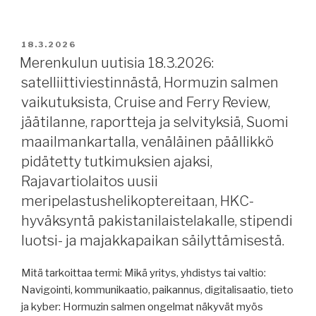
merisää,
uutisia
isku
20.3.2026:
Primorskiin.”
tekoälystä
JULKAISTU
18.3.2026
ja
Merenkulun uutisia 18.3.2026:
digitaalisuudesta,
satelliittiviestinnästä, Hormuzin salmen
merenkulkijoiden
vaikutuksista, Cruise and Ferry Review,
terveystiedoista,
jäätilanne, raportteja ja selvityksiä, Suomi
Persianlahti
maailmankartalla, venäläinen päällikkö
ja
pidätetty tutkimuksien ajaksi,
Hormuzin
salmi,
Rajavartiolaitos uusii
öljyä
meripelastushelikoptereitaan, HKC-
Kuubaan?,
hyväksyntä pakistanilaistelakalle, stipendi
AtoB@C
luotsi- ja majakkapaikan säilyttämisestä.
Shipping,
Victoria
Mitä tarkoittaa termi: Mikä yritys, yhdistys tai valtio:
I,
Navigointi, kommunikaatio, paikannus, digitalisaatio, tieto
Helsingin
ja kyber: Hormuzin salmen ongelmat näkyvät myös
Satama,