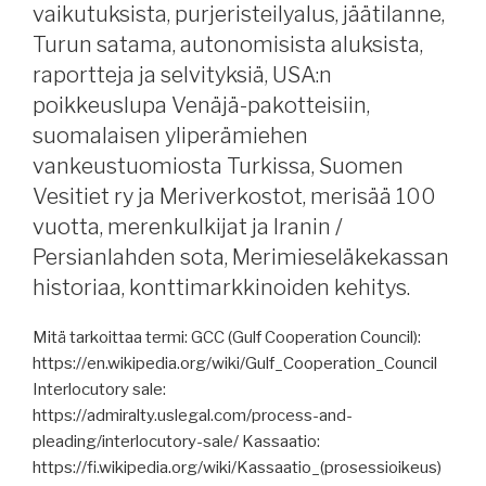
vaikutuksista, purjeristeilyalus, jäätilanne,
Ferry
Turun satama, autonomisista aluksista,
Review,
jäätilanne,
raportteja ja selvityksiä, USA:n
raportteja
poikkeuslupa Venäjä-pakotteisiin,
ja
suomalaisen yliperämiehen
selvityksiä,
vankeustuomiosta Turkissa, Suomen
Suomi
Vesitiet ry ja Meriverkostot, merisää 100
maailmankartalla,
vuotta, merenkulkijat ja Iranin /
venäläinen
päällikkö
Persianlahden sota, Merimieseläkekassan
pidätetty
historiaa, konttimarkkinoiden kehitys.
tutkimuksien
ajaksi,
Mitä tarkoittaa termi: GCC (Gulf Cooperation Council):
Rajavartiolaitos
https://en.wikipedia.org/wiki/Gulf_Cooperation_Council
uusii
Interlocutory sale:
meripelastushelikoptereitaan,
https://admiralty.uslegal.com/process-and-
HKC-
pleading/interlocutory-sale/ Kassaatio:
hyväksyntä
https://fi.wikipedia.org/wiki/Kassaatio_(prosessioikeus)