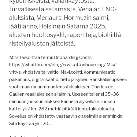
kyberriskeistä, vallankäytöstä,
jäätilanne,
turvallisesta satamasta, Venäjän LNG-
Laukaansuu
aluksista, Meriaura, Hormuzin salmi,
ja
jäätilanne, Helsingin Satama 2025,
Koivisto,
alusten huoltosyklit, raportteja, biohiiltä
alusten
hälytystulvasta,
risteilyalusten jätteistä.
päästöjen
sääntelypaineesta,
Mitä tarkoittaa termi: Onboarding Costs:
Helsingin
https://whatfix.com/blog/cost-of-onboarding/ Mikä
telakalle
yritys, yhdistys tai valtio: Navigointi, kommunikaatio,
logistiikkakeskus,
paikannus, digitalisaatio, tieto ja kyber: Ranskalaisupseeri
Norsepower,
vuoti maan suurimman lentotukialuksen Charles de
raportteja,
Gaullen reaaliaikaisen sijainnin. Upseeri tallensi 35–36
nettonollakehyksestä,
minuutin juoksun aluksen kannella älykellolla. Juoksu
vakuutussuojasta,
kattoi yli 7 km 262 metriä pitkällä lentotukialuksella.
sähköautopalojen
Sovellus on yhdistetty vastaaviin ongelmiin aiemminkin.
torjunnasta
Sitä käyttää yli 120 …
aluksilla.”