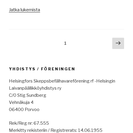
yliperämiehen
”Merenkulun
Jatka lukemista
vankeustuomiosta
uutisia
Turkissa,
13.3.2026:
Suomen
aluksiin
Vesitiet
digitaalinen
Artikkelien
Seur
ry
Sivu
1
järjestelmä,
sivu
ja
selaus
Meriaura,
Meriverkostot,
Hormuzin
merisää
salmi
YHDISTYS / FÖRENINGEN
100
ja
vuotta,
merenkulkijat,
Helsingfors Skeppsbefälhavareförening rf -Helsingin
merenkulkijat
MacGregor,
Laivanpäällikköyhdistys ry
ja
Iranin
C/0 Stig Sundberg
Iranin
sota
Vehnäkuja 4
/
ja
06400 Porvoo
Persianlahden
merikuljetukset,
sota,
Rek/Reg nr: 67.555
Eckerö,
Merimieseläkekassan
Merkitty rekisteriin / Registrerats: 14.06.1955
jäätilanne,