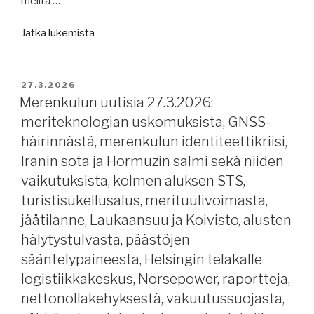
meiltä …
USA:n
kevyet
”Buffalo
Jatka lukemista
jäänmurtajat,
club
Norsepower,
/
FuelEU
Suolaliha
JULKAISTU
27.3.2026
Maritime,
Saltkött
Merenkulun uutisia 27.3.2026:
raportteja
28.03.2026”
meriteknologian uskomuksista, GNSS-
ja
häirinnästä, merenkulun identiteettikriisi,
tutkimuksia,
Iranin sota ja Hormuzin salmi sekä niiden
öljyshokista,
vaikutuksista, kolmen aluksen STS,
IMO
MEPC84,
turistisukellusalus, merituulivoimasta,
sääriskeistä,
jäätilanne, Laukaansuu ja Koivisto, alusten
Venäjän
hälytystulvasta, päästöjen
öljynvientikyvystä,
sääntelypaineesta, Helsingin telakalle
huthihyökkäys.”
logistiikkakeskus, Norsepower, raportteja,
nettonollakehyksestä, vakuutussuojasta,