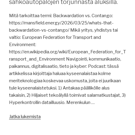
sähköautopalojen torjunnasta aluksilla.
Mitä tarkoittaa termi: Backwardation vs. Contango:
https://mansfield.energy/2026/03/25/whats-that-
backwardation-vs-contango/ Mikä yritys, yhdistys tai
valtio: European Federation for Transport and
Environment:
https://en.wikipedia.org/wiki/European_Federation_for_T
ransport_and_Environment Navigointi, kommunikaatio,
paikannus, digitalisaatio, tieto ja kyber: Podcast: tässä
artikkelissa kirjoittaja haluaa kyseenalaistaa kolme
meriteknologiaa koskevaa uskomusta, joita ei juurikaan
tule kyseenalaistetuksi. 1) Antakaa päällikölle alus
takaisin, 2) Hiljaiset tekoälyllä toimivat salamatkustajat, 3)
Hyperkontrollin datailluusio. Merenkulun …
”Merenkulun
Jatka lukemista
uutisia
27.3.2026: