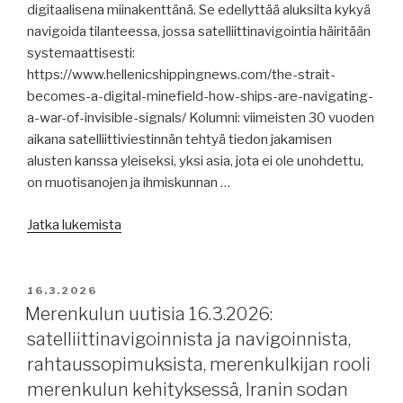
digitaalisena miinakenttänä. Se edellyttää aluksilta kykyä
jäätilanne,
navigoida tilanteessa, jossa satelliittinavigointia häiritään
polaarikoodista,
systemaattisesti:
Konecranes,
https://www.hellenicshippingnews.com/the-strait-
rikollisuudesta
becomes-a-digital-minefield-how-ships-are-navigating-
merellä,
a-war-of-invisible-signals/ Kolumni: viimeisten 30 vuoden
Norsepower,
aikana satelliittiviestinnän tehtyä tiedon jakamisen
Gasum,
alusten kanssa yleiseksi, yksi asia, jota ei ole unohdettu,
IMPA,
on muotisanojen ja ihmiskunnan …
raportteja
ja
”Merenkulun
Jatka lukemista
tutkimuksia,
uutisia
ylimääräinen
18.3.2026:
IMO-
satelliittiviestinnästä,
JULKAISTU
16.3.2026
kokous
Hormuzin
Merenkulun uutisia 16.3.2026:
tänään.”
salmen
satelliittinavigoinnista ja navigoinnista,
vaikutuksista,
rahtaussopimuksista, merenkulkijan rooli
Cruise
merenkulun kehityksessä, Iranin sodan
and