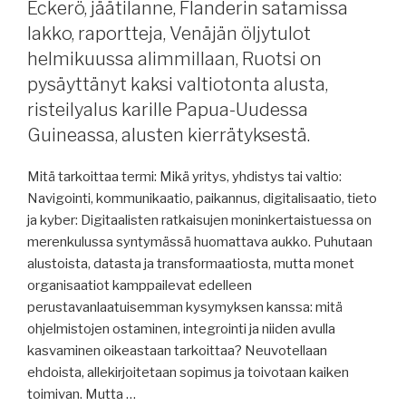
Eckerö, jäätilanne, Flanderin satamissa
merenkulun
lakko, raportteja, Venäjän öljytulot
kehityksessä,
Iranin
helmikuussa alimmillaan, Ruotsi on
sodan
pysäyttänyt kaksi valtiotonta alusta,
vaikutuksista,
risteilyalus karille Papua-Uudessa
purjeristeilyalus,
Guineassa, alusten kierrätyksestä.
jäätilanne,
Turun
Mitä tarkoittaa termi: Mikä yritys, yhdistys tai valtio:
satama,
Navigointi, kommunikaatio, paikannus, digitalisaatio, tieto
autonomisista
ja kyber: Digitaalisten ratkaisujen moninkertaistuessa on
aluksista,
merenkulussa syntymässä huomattava aukko. Puhutaan
raportteja
alustoista, datasta ja transformaatiosta, mutta monet
ja
organisaatiot kamppailevat edelleen
selvityksiä,
perustavanlaatuisemman kysymyksen kanssa: mitä
USA:n
ohjelmistojen ostaminen, integrointi ja niiden avulla
poikkeuslupa
kasvaminen oikeastaan ​​tarkoittaa? Neuvotellaan
Venäjä-
ehdoista, allekirjoitetaan sopimus ja toivotaan kaiken
pakotteisiin,
toimivan. Mutta …
suomalaisen