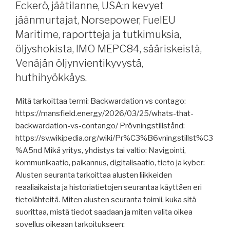
Eckerö, jäätilanne, USA:n kevyet
jäänmurtajat, Norsepower, FuelEU
Maritime, raportteja ja tutkimuksia,
öljyshokista, IMO MEPC84, sääriskeistä,
Venäjän öljynvientikyvystä,
huthihyökkäys.
Mitä tarkoittaa termi: Backwardation vs contago:
https://mansfield.energy/2026/03/25/whats-that-
backwardation-vs-contango/ Prövningstillstånd:
https://sv.wikipedia.org/wiki/Pr%C3%B6vningstillst%C3
%A5nd Mikä yritys, yhdistys tai valtio: Navigointi,
kommunikaatio, paikannus, digitalisaatio, tieto ja kyber:
Alusten seuranta tarkoittaa alusten liikkeiden
reaaliaikaista ja historiatietojen seurantaa käyttäen eri
tietolähteitä. Miten alusten seuranta toimii, kuka sitä
suorittaa, mistä tiedot saadaan ja miten valita oikea
sovellus oikeaan tarkoitukseen: