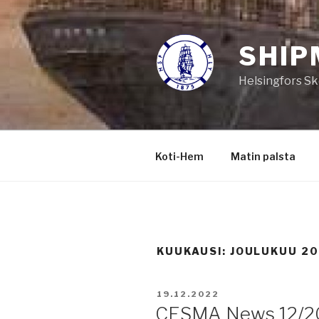
Siirry
sisältöön
SHIP
Helsingfors Sk
Koti-Hem
Matin palsta
KUUKAUSI:
JOULUKUU 2
JULKAISTU
19.12.2022
CESMA News 12/2