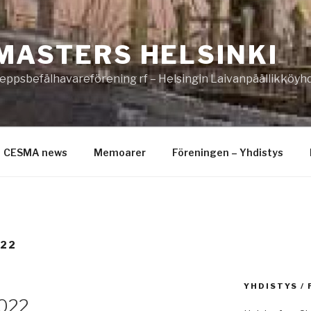
MASTERS HELSINKI
eppsbefälhavareförening rf – Helsingin Laivanpäällikköyhd
CESMA news
Memoarer
Föreningen – Yhdistys
022
YHDISTYS /
022