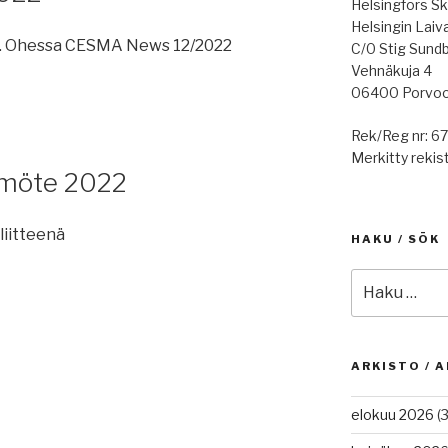
Helsingfors Sk
Helsingin Laiv
. Ohessa CESMA News 12/2022
C/0 Stig Sund
Vehnäkuja 4
06400 Porvo
Rek/Reg nr: 6
Merkitty rekist
tmöte 2022
liitteenä
HAKU / SÖK
Etsi:
ARKISTO / A
elokuu 2026
(3