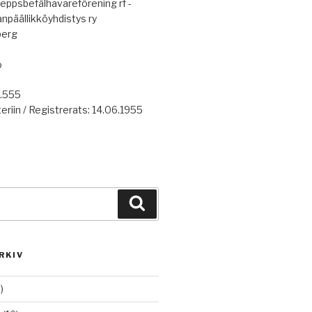
eppsbefälhavareförening rf -
anpäällikköyhdistys ry
berg
o
7.555
eriin / Registrerats: 14.06.1955
Haku
RKIV
)