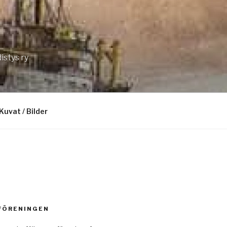
istys ry
Kuvat / Bilder
 FÖRENINGEN