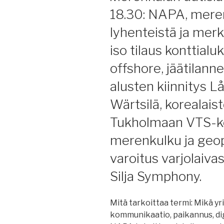
18.30: NAPA, meren
lyhenteistä ja merk
iso tilaus konttialu
offshore, jäätilann
alusten kiinnitys L
Wärtsilä, korealais
Tukholmaan VTS-ke
merenkulku ja geop
varoitus varjolaivas
Silja Symphony.
Mitä tarkoittaa termi: Mikä yrit
kommunikaatio, paikannus, digi