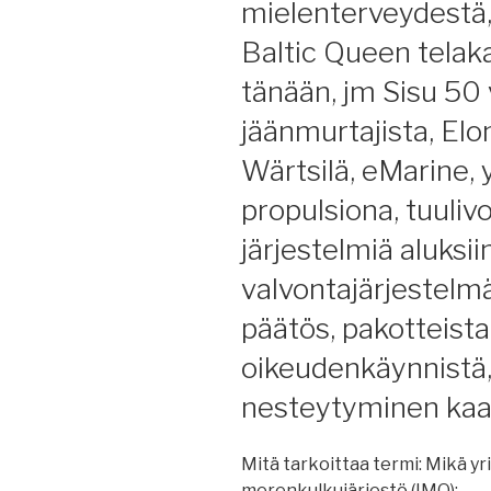
mielenterveydestä, 
Wärtsilä,
Baltic Queen telaka
korealaistela
Kanadassa,
tänään, jm Sisu 50 
Tukholmaan
jäänmurtajista, Elo
VTS-
keskus,
Wärtsilä, eMarine,
raportteja,
propulsiona, tuuliv
merenkulku
ja
järjestelmiä aluksii
geopolitiikka,
valvontajärjestelmä
EU-
maiden
päätös, pakotteista
varoitus
oikeudenkäynnistä, 
varjolaivastol
ja
nesteytyminen kaat
Venäjän
vastaus,
Mitä tarkoittaa termi: Mikä yri
Silja
merenkulkujärjestö (IMO):