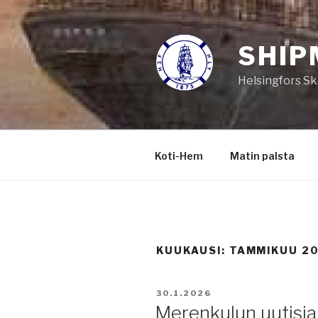
Siirry
sisältöön
SHIP
Helsingfors Sk
Koti-Hem
Matin palsta
KUUKAUSI:
TAMMIKUU 2
JULKAISTU
30.1.2026
Merenkulun uutisia 