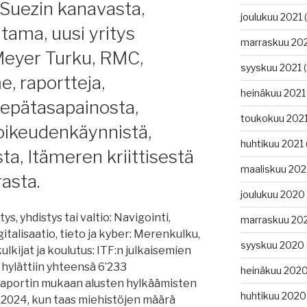
 Suezin kanavasta,
joulukuu 2021
(
iden
atama, uusi yritys
estä,
marraskuu 20
eyer Turku, RMC,
syyskuu 2021
(
, raportteja,
heinäkuu 2021
epätasapainosta,
toukokuu 202
 oikeudenkäynnistä,
huhtikuu 2021
a, Itämeren kriittisestä
maaliskuu 202
asta.
joulukuu 2020
ys, yhdistys tai valtio: Navigointi,
marraskuu 20
talisaatio, tieto ja kyber: Merenkulku,
syyskuu 2020
lkijat ja koulutus: ITF:n julkaisemien
hylättiin yhteensä 6’233
heinäkuu 202
 Raportin mukaan alusten hylkäämisten
,
huhtikuu 2020
 2024, kun taas miehistöjen määrä