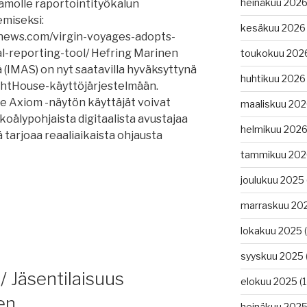
heinäkuu 202
amolle raportointityökalun
emiseksi:
kesäkuu 2026
gnews.com/virgin-voyages-adopts-
-reporting-tool/ Hefring Marinen
toukokuu 202
 (IMAS) on nyt saatavilla hyväksyttynä
huhtikuu 2026
ghtHouse-käyttöjärjestelmään.
e Axiom -näytön käyttäjät voivat
maaliskuu 20
koälypohjaista digitaalista avustajaa
helmikuu 202
 tarjoaa reaaliaikaista ohjausta
tammikuu 202
joulukuu 2025
marraskuu 20
lokakuu 2025
(
syyskuu 2025
/ Jäsentilaisuus
elokuu 2025
(1
en
iden
heinäkuu 202