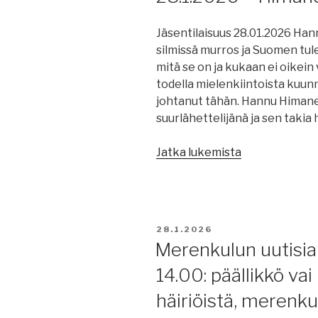
kohtelusta,
lyhenteistä
Jäsentilaisuus 28.01.2026 Ha
ja
silmissä murros ja Suomen tul
merkinnöistä,
mitä se on ja kukaan ei oikein 
Evergreeniltä
todella mielenkiintoista kuun
iso
johtanut tähän. Hannu Himan
tilaus
suurlähettelijänä ja sen takia 
konttialuksia,
Lukoil,
”Medlemstillst
Jatka lukemista
Viking
/
Grace,
Jäsentilaisuus
offshore,
28.1.2026
jäätilanne
–
tänään,
JULKAISTU
28.1.2026
Himanen”
Merenkulun uutisia 
Konecranes,
alusten
14.00: päällikkö va
kiinnitys
häiriöistä, merenku
Långnäsissa,
autonomia,