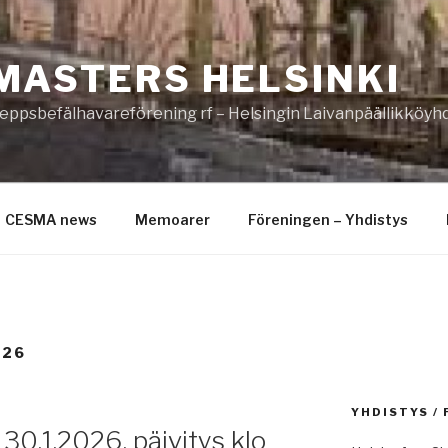
MASTERS HELSINKI
eppsbefälhavareförening rf – Helsingin Laivanpäällikköyhd
CESMA news
Memoarer
Föreningen – Yhdistys
026
YHDISTYS /
30.1.2026, päivitys klo