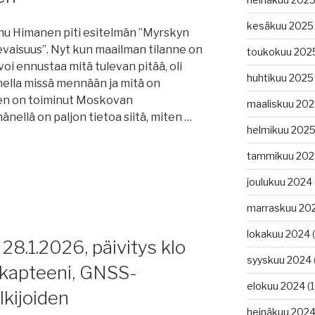
kesäkuu 2025
nnu Himanen piti esitelmän ”Myrskyn
evaisuus”. Nyt kun maailman tilanne on
toukokuu 202
voi ennustaa mitä tulevan pitää, oli
huhtikuu 2025
nella missä mennään ja mitä on
en on toiminut Moskovan
maaliskuu 20
hänellä on paljon tietoa siitä, miten …
helmikuu 202
älling
tammikuu 202
joulukuu 2024
marraskuu 20
lokakuu 2024
(
28.1.2026, päivitys klo
syyskuu 2024
i kapteeni, GNSS-
elokuu 2024
(1
lkijoiden
heinäkuu 202