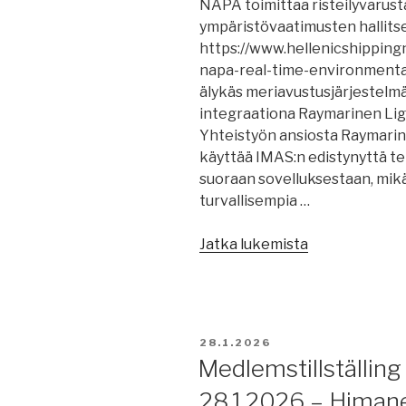
NAPA toimittaa risteilyvarust
ympäristövaatimusten hallits
https://www.hellenicshippin
napa-real-time-environmental
älykäs meriavustusjärjestelmä
integraationa Raymarinen Li
Yhteistyön ansiosta Raymarin
käyttää IMAS:n edistynyttä te
suoraan sovelluksestaan, mikä
turvallisempia …
”Merenkulun
Jatka lukemista
uutisia
30.1.2026,
päivitys
klo
JULKAISTU
28.1.2026
18.30:
Medlemstillställing 
NAPA,
28.1.2026 – Himan
merenkulkijo