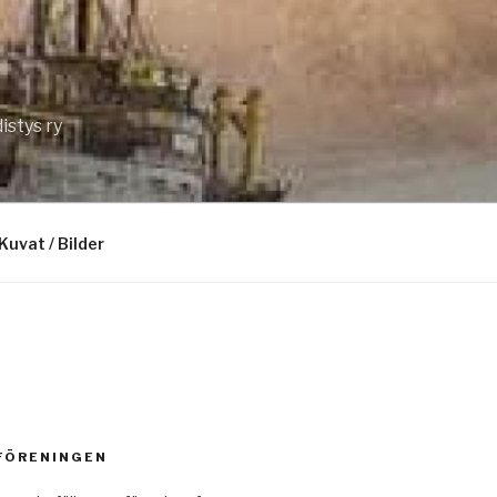
istys ry
Kuvat / Bilder
 FÖRENINGEN