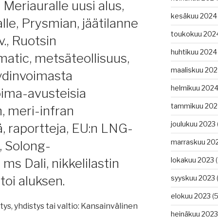
Meriauralle uusi alus,
kesäkuu 2024
lle, Prysmian, jäätilanne
kka
toukokuu 202
v., Ruotsin
huhtikuu 2024
matic, metsäteollisuus,
maaliskuu 20
 ydinvoimasta
helmikuu 202
oima-avusteisia
tammikuu 202
n, meri-infran
joulukuu 2023
, raportteja, EU:n LNG-
marraskuu 20
, Solong-
ms Dali, nikkelilastin
lokakuu 2023
(
le
oi aluksen.
syyskuu 2023
(
elokuu 2023
(5
tys, yhdistys tai valtio: Kansainvälinen
heinäkuu 2023