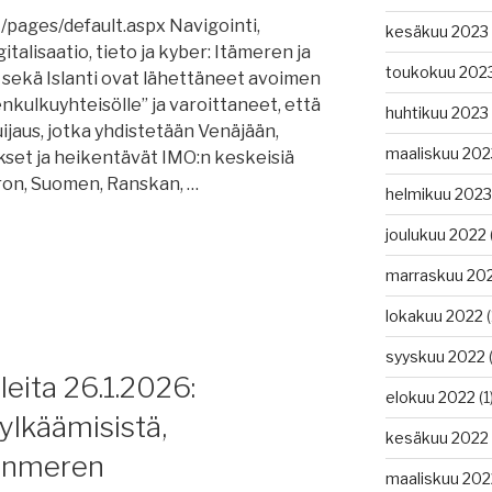
/pages/default.aspx Navigointi,
kesäkuu 2023
talisaatio, tieto ja kyber: Itämeren ja
toukokuu 202
sekä Islanti ovat lähettäneet avoimen
nkulkuyhteisölle” ja varoittaneet, että
huhtikuu 2023
ijaus, jotka yhdistetään Venäjään,
maaliskuu 202
kset ja heikentävät IMO:n keskeisiä
iron, Suomen, Ranskan, …
helmikuu 2023
joulukuu 2022
marraskuu 20
lokakuu 2022
(
syyskuu 2022
(
eita 26.1.2026:
elokuu 2022
(1
ylkäämisistä,
kesäkuu 2022
janmeren
maaliskuu 202