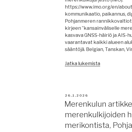
Symphony.”
https://www.imo.org/en/about
kommunikaatio, paikannus, digi
Pohjanmeren rannikkovaltiot 
kirjeen ”kansainväliselle mere
kasvava GNSS-häiriö ja AIS-hu
vaarantavat kaikki alueen alu
sääntöjä. Belgian, Tanskan, V
”Merenkulun
Jatka lukemista
uutisia
28.1.2026,
päivitys
klo
JULKAISTU
26.1.2026
14.00:
Merenkulun artikkel
päällikkö
merenkulkijoiden h
vai
kapteeni,
merikontista, Poh
GNSS-