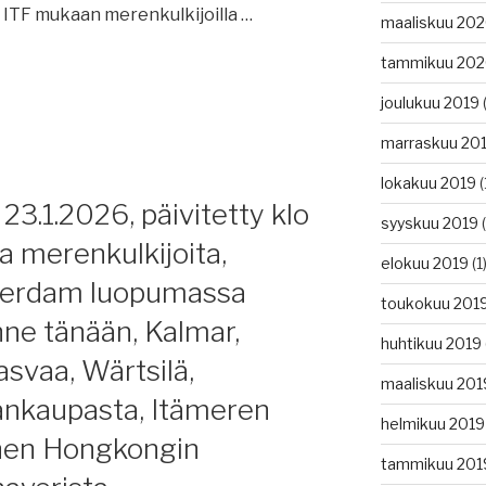
. ITF mukaan merenkulkijoilla …
s,
maaliskuu 20
tammikuu 20
joulukuu 2019
(
iden
marraskuu 20
lokakuu 2019
(
23.1.2026, päivitetty klo
syyskuu 2019
(
a merenkulkijoita,
asta,
elokuu 2019
(1
terdam luopumassa
stelmä,
toukokuu 201
lanne tänään, Kalmar,
huhtikuu 2019
svaa, Wärtsilä,
maaliskuu 201
ankaupasta, Itämeren
helmikuu 2019
nen Hongkongin
sa,
tammikuu 201
istä,