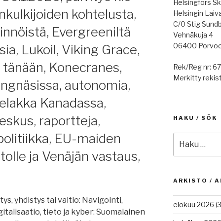
Helsingfors Sk
kulkijoiden kohtelusta,
Helsingin Laiv
C/0 Stig Sund
innöistä, Evergreeniltä
Vehnäkuja 4
06400 Porvo
ksia, Lukoil, Viking Grace,
e tänään, Konecranes,
Rek/Reg nr: 6
Merkitty rekist
ångnäsissa, autonomia,
telakka Kanadassa,
skus, raportteja,
HAKU / SÖK
olitiikka, EU-maiden
Etsi:
tolle ja Venäjän vastaus,
ARKISTO / A
ys, yhdistys tai valtio: Navigointi,
elokuu 2026
(3
talisaatio, tieto ja kyber: Suomalainen