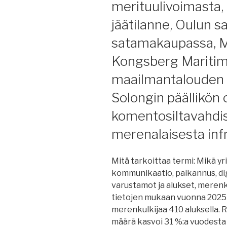
merituulivoimasta,
häiriöistä,
merenkulkijo
jäätilanne, Oulun s
mielenterveyd
satamakaupassa, M
Meriauralle
uusi
Kongsberg Maritime
alus,
maailmantalouden 
Baltic
Queen
Solongin päällikön
telakalle,
komentosiltavahdist
Prysmian,
jäätilanne
merenalaisesta infr
tänään,
jm
Mitä tarkoittaa termi: Mikä yrit
Sisu
kommunikaatio, paikannus, digi
50
varustamot ja alukset, merenku
v.,
tietojen mukaan vuonna 2025 
Ruotsin
merenkulkijaa 410 aluksella.
jäänmurtajista
määrä kasvoi 31 %:a vuodesta
Elomatic,