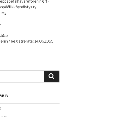
eppsbefälhavareförening rf -
anpäällikköyhdistys ry
berg
o
7.555
eriin / Registrerats: 14.06.1955
Haku
RKIV
)