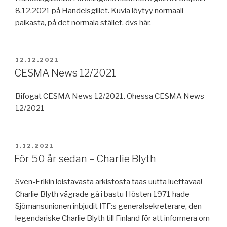
8.12.2021 på Handelsgillet. Kuvia löytyy normaali
paikasta, på det normala stället, dvs här.
JULKAISTU
12.12.2021
CESMA News 12/2021
Bifogat CESMA News 12/2021. Ohessa CESMA News
12/2021
JULKAISTU
1.12.2021
För 50 år sedan – Charlie Blyth
Sven-Erikin loistavasta arkistosta taas uutta luettavaa!
Charlie Blyth vägrade gå i bastu Hösten 1971 hade
Sjömansunionen inbjudit ITF:s generalsekreterare, den
legendariske Charlie Blyth till Finland för att informera om