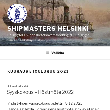
Siirry
sisältöön
SHIPMASTERS HELSINKI
Helsingfors Skeppsbefälhavareförening rf – Helsingin
Laivanpäällikköyhdistys ry
Valikko
KUUKAUSI:
JOULUKUU 2021
JULKAISTU
13.12.2021
Syyskokous – Höstmöte 2022
Yhdistyksen vuosikokous pidettiin 8.12.2021
Handelsgilletillä. Föreningens höstmöte gick av stapeln