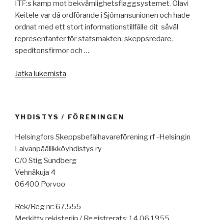
ITF:s kamp mot bekvämlighetsflaggsystemet. Olavi
Keitele var då ordförande i Sjömansunionen och hade
ordnat med ett stort informationstillfälle dit såväl
representanter för statsmakten, skeppsredare,
speditonsfirmor och …
”För
Jatka lukemista
50
år
sedan
YHDISTYS / FÖRENINGEN
–
Charlie
Helsingfors Skeppsbefälhavareförening rf -Helsingin
Blyth”
Laivanpäällikköyhdistys ry
C/0 Stig Sundberg
Vehnäkuja 4
06400 Porvoo
Rek/Reg nr: 67.555
Merkitty rekisteriin / Registrerats: 14.06.1955