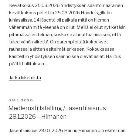
Kevätkokus 25.03.2026 Yhdistyksen sääntömääräinen
kevätkokous pidettiin 25.03.2026 Handelsgilletin
juhlasalissa. 14 jäsentä oli paikalla mitä on hieman
vähemmän mitä yleensä on ollut. Meillä ei ollut nyt ketään
pitämässä esitelmän, koska se aiheuttaa aina sen, että
tulee vähän kiirettä. On parempi pitää kokoukset
rauhassa ja sitten esitelmät erikseen. Kokouksessa
käsiteltiin yhdistyksen säännöissä olevat asiat. Hallitus
päätti hallituksen …
”Vårmöte
Jatka lukemista
/
Kevätkokous
25.3.2026”
JULKAISTU
28.1.2026
Medlemstillställing / Jäsentilaisuus
28.1.2026 – Himanen
Jäsentilaisuus 28.01.2026 Hannu Himanen piti esitelmän