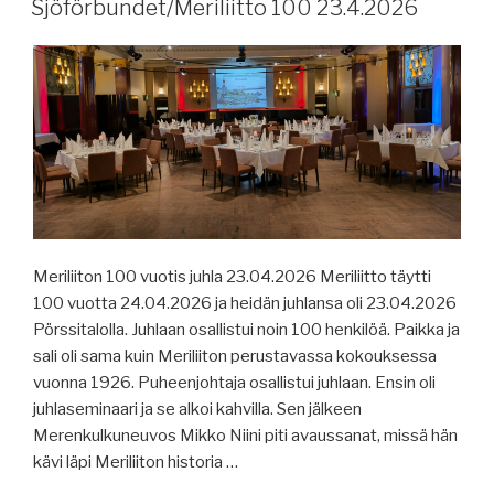
Sjöförbundet/Meriliitto 100 23.4.2026
Meriliiton 100 vuotis juhla 23.04.2026 Meriliitto täytti
100 vuotta 24.04.2026 ja heidän juhlansa oli 23.04.2026
Pörssitalolla. Juhlaan osallistui noin 100 henkilöä. Paikka ja
sali oli sama kuin Meriliiton perustavassa kokouksessa
vuonna 1926. Puheenjohtaja osallistui juhlaan. Ensin oli
juhlaseminaari ja se alkoi kahvilla. Sen jälkeen
Merenkulkuneuvos Mikko Niini piti avaussanat, missä hän
kävi läpi Meriliiton historia …