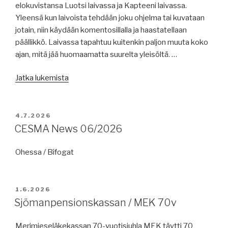
elokuvistansa Luotsi laivassa ja Kapteeni laivassa.
Yleensä kun laivoista tehdään joku ohjelma tai kuvataan
jotain, niin käydään komentosillalla ja haastatellaan
päällikkö. Laivassa tapahtuu kuitenkin paljon muuta koko
ajan, mitä jää huomaamatta suurelta yleisöltä. …
”Cook
Jatka lukemista
on
board
25.07.2026”
JULKAISTU
4.7.2026
CESMA News 06/2026
Ohessa / Bifogat
JULKAISTU
1.6.2026
Sjömanpensionskassan / MEK 70v
Merimieseläkekassan 70-vuotisjuhla MEK täytti 70