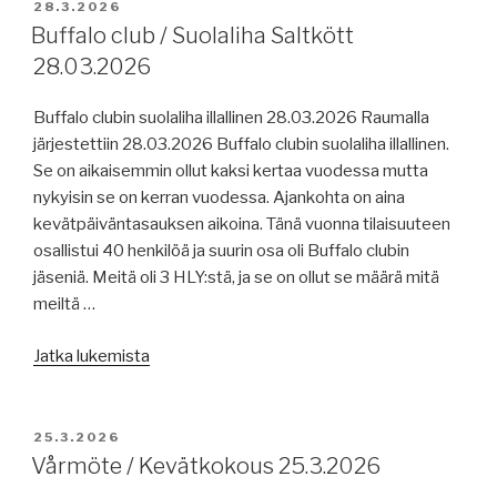
merimiesilta
JULKAISTU
28.3.2026
14.05.2026”
Buffalo club / Suolaliha Saltkött
28.03.2026
Buffalo clubin suolaliha illallinen 28.03.2026 Raumalla
järjestettiin 28.03.2026 Buffalo clubin suolaliha illallinen.
Se on aikaisemmin ollut kaksi kertaa vuodessa mutta
nykyisin se on kerran vuodessa. Ajankohta on aina
kevätpäiväntasauksen aikoina. Tänä vuonna tilaisuuteen
osallistui 40 henkilöä ja suurin osa oli Buffalo clubin
jäseniä. Meitä oli 3 HLY:stä, ja se on ollut se määrä mitä
meiltä …
”Buffalo
Jatka lukemista
club
/
Suolaliha
JULKAISTU
25.3.2026
Saltkött
Vårmöte / Kevätkokous 25.3.2026
28.03.2026”