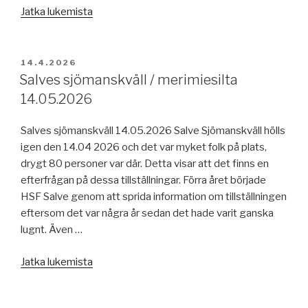
”Sjöförbundet/Meriliitto
Jatka lukemista
100
23.4.2026”
JULKAISTU
14.4.2026
Salves sjömanskväll / merimiesilta
14.05.2026
Salves sjömanskväll 14.05.2026 Salve Sjömanskväll hölls
igen den 14.04 2026 och det var myket folk på plats,
drygt 80 personer var där. Detta visar att det finns en
efterfrågan på dessa tillställningar. Förra året började
HSF Salve genom att sprida information om tillställningen
eftersom det var några år sedan det hade varit ganska
lugnt. Även …
”Salves
Jatka lukemista
sjömanskväll
/