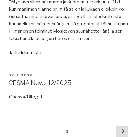
”Myrskyn silmissä murros ja Suomen tulevaisuus”. Nyt
kun maailman tilanne on mitä se on ja kukaan ei oikein voi
ennustaa mitä tulevan pitää, oli todella mielenkiintoista
kuunnella missä mennään ja mitä on johtanut tähän. Hannu
Himanen on toiminut Moskovan suurlähettelijänä ja sen
takia hänellä on paljon tietoa siitä, miten …
”Medlemstillställing
Jatka lukemista
/
Jäsentilaisuus
28.1.2026
JULKAISTU
10.1.2026
–
CESMA News 12/2025
Himanen”
Ohessa/Bifogat
Artikkelien
Seur
Sivu
1