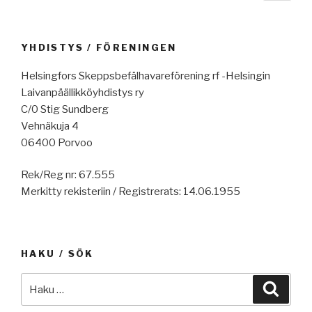
sivu
selaus
YHDISTYS / FÖRENINGEN
Helsingfors Skeppsbefälhavareförening rf -Helsingin
Laivanpäällikköyhdistys ry
C/0 Stig Sundberg
Vehnäkuja 4
06400 Porvoo
Rek/Reg nr: 67.555
Merkitty rekisteriin / Registrerats: 14.06.1955
HAKU / SÖK
Etsi:
Haku