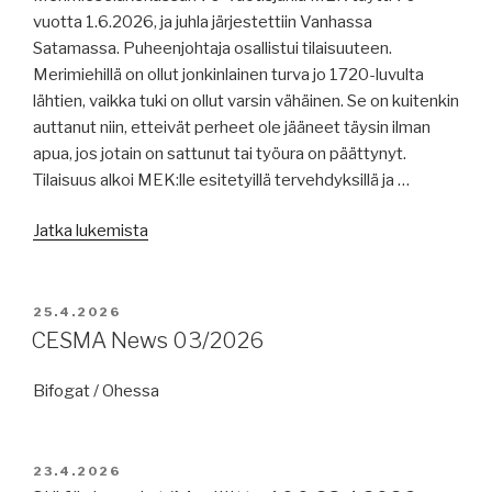
vuotta 1.6.2026, ja juhla järjestettiin Vanhassa
Satamassa. Puheenjohtaja osallistui tilaisuuteen.
Merimiehillä on ollut jonkinlainen turva jo 1720-luvulta
lähtien, vaikka tuki on ollut varsin vähäinen. Se on kuitenkin
auttanut niin, etteivät perheet ole jääneet täysin ilman
apua, jos jotain on sattunut tai työura on päättynyt.
Tilaisuus alkoi MEK:lle esitetyillä tervehdyksillä ja …
”Sjömanpensionskassan
Jatka lukemista
/
MEK
70v”
JULKAISTU
25.4.2026
CESMA News 03/2026
Bifogat / Ohessa
JULKAISTU
23.4.2026