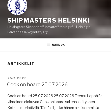
SHIPMASTERS HELSINKI
Helsingfors Skeppsbefälhavareförening rf – Helsingin
Laivanpäällikköyhdistys ry
Valikko
ARTIKKELIT
JULKAISTU
25.7.2026
Cook on board 25.07.2026
Cook on board 25.07.2026 25.07.2026 Teemu Leppälän
viimeinen elokuvaa Cook on board sai ensi esityksen
Kotkan meripäivillä. Tämä oli jatko hänen aikaisemmista