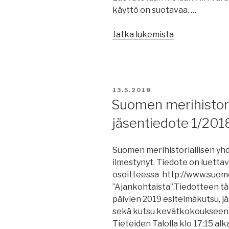
käyttö on suotavaa. …
”Åbo
Jatka lukemista
Föreningens
150
års
fest
JULKAISTU
13.5.2018
–
Suomen merihistori
Turun
jäsentiedote 1/201
Yhdistyksen
150
v
Suomen merihistoriallisen yhd
juhlat”
ilmestynyt. Tiedote on luettavi
osoitteessa http://www.suomen
”Ajankohtaista”.Tiedotteen t
päivien 2019 esitelmäkutsu, 
sekä kutsu kevätkokoukseen.
Tieteiden Talolla klo 17:15 a