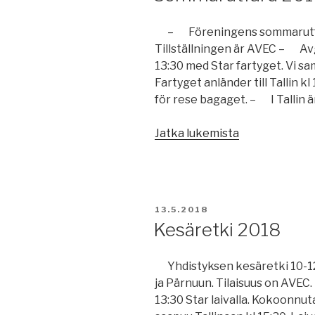
– Föreningens sommarutfärd 
Tillställningen är AVEC – Avg
13:30 med Star fartyget. Vi sa
Fartyget anländer till Tallin k
för rese bagaget. – I Tallin är
”Sommarutfär
Jatka lukemista
2018”
JULKAISTU
13.5.2018
Kesäretki 2018
Yhdistyksen kesäretki 10-12.
ja Pärnuun. Tilaisuus on AVEC
13:30 Star laivalla. Kokoonnut