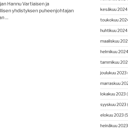
an Hannu Vartiaisen ja
kesäkuu 2024
lisen yhdistyksen puheenjohtajan
an …
toukokuu 202
huhtikuu 2024
isen
maaliskuu 20
helmikuu 202
tammikuu 202
joulukuu 2023
marraskuu 20
lokakuu 2023
(
syyskuu 2023
(
elokuu 2023
(5
heinäkuu 2023