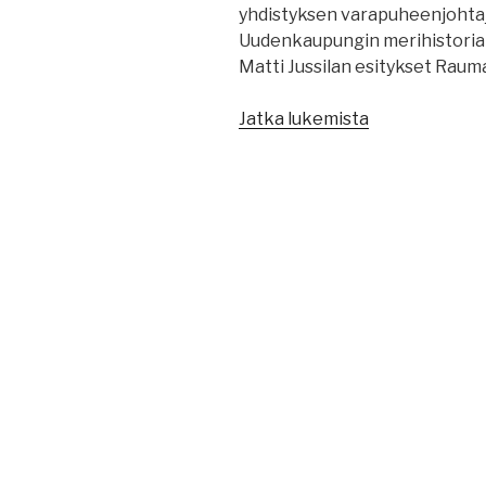
yhdistyksen varapuheenjohtaj
Uudenkaupungin merihistorial
Matti Jussilan esitykset Raum
”Suomen
Jatka lukemista
merihistoriall
yhdistyksen
jäsentiedote
1/2018”