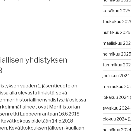
kesäkuu 2025
toukokuu 202
huhtikuu 2025
maaliskuu 20
helmikuu 202
allisen yhdistyksen
tammikuu 202
8
joulukuu 2024
istyksen vuoden 1. jäsentiedote on
marraskuu 20
ssa alla olevasta linkistä, sekä
lokakuu 2024
(
merihistoriallinenyhdistys.fi/ osiossa
ärkeimmät aiheet ovat Merihistorian
syyskuu 2024
jäsenretki Lappeenrantaan 16.6.2018
elokuu 2024
(1
Kevätkokous pidetään 14.5.2018
lkaen. Kevätkokouksen jälkeen kuullaan
heinäkuu 202