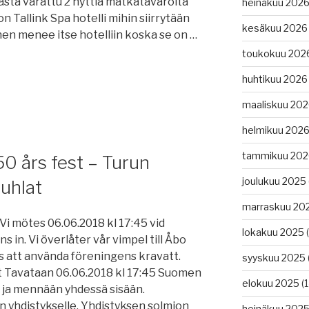
vasta varattu 2 hyttiä matkatavaroita
heinäkuu 202
n Tallink Spa hotelli mihin siirrytään
kesäkuu 2026
nen menee itse hotelliin koska se on …
toukokuu 202
huhtikuu 2026
maaliskuu 20
helmikuu 202
tammikuu 202
0 års fest – Turun
joulukuu 2025
juhlat
marraskuu 20
Vi mötes 06.06.2018 kl 17:45 vid
lokakuu 2025
(
 in. Vi överlåter vår vimpel till Åbo
att använda föreningens kravatt.
syyskuu 2025
at Tavataan 06.06.2018 kl 17:45 Suomen
elokuu 2025
(1
 ja mennään yhdessä sisään.
n yhdistykselle. Yhdistyksen solmion
heinäkuu 202