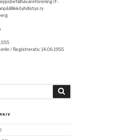
eppsbefälhavareförening rf -
anpäällikköyhdistys ry
berg
o
7.555
eriin / Registrerats: 14.06.1955
Haku
RKIV
)