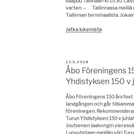
saapuu Tallinaan kl 15:30. Lai
varten. – Tallinnassa meillä o
Tallinnan terminaalista. Jokai
”Kesäretki
Jatka lukemista
2018”
JULKAISTU
13.5.2018
Åbo Föreningens 15
Yhdistyksen 150 v 
Åbo Föreningens 150 års fest 
landgången och går tillsammans
föreninegen. Rekommenderas 
Turun Yhdistyksen 150 v juhl
Joutsenen laakongin vieressä
Luovutetaan meidän viiri Turu