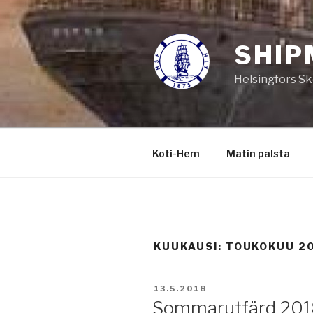
Siirry
sisältöön
SHIP
Helsingfors Sk
Koti-Hem
Matin palsta
KUUKAUSI:
TOUKOKUU 2
JULKAISTU
13.5.2018
Sommarutfärd 201