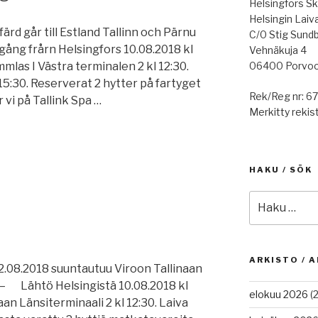
Helsingfors Sk
Helsingin Laiv
går till Estland Tallinn och Pärnu
C/0 Stig Sund
ång frårn Helsingfors 10.08.2018 kl
Vehnäkuja 4
06400 Porvo
mmlas I Västra terminalen 2 kl 12:30.
l 15:30. Reserverat 2 hytter på fartyget
Rek/Reg nr: 6
 vi på Tallink Spa …
Merkitty rekist
d
HAKU / SÖK
Etsi:
ARKISTO / A
08.2018 suuntautuu Viroon Tallinaan
. – Lähtö Helsingistä 10.08.2018 kl
elokuu 2026
(2
aan Länsiterminaali 2 kl 12:30. Laiva