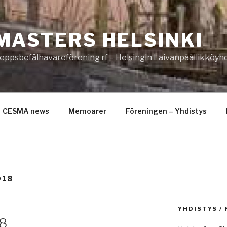
MASTERS HELSINKI
eppsbefälhavareförening rf – Helsingin Laivanpäällikköyhd
CESMA news
Memoarer
Föreningen – Yhdistys
018
YHDISTYS /
8