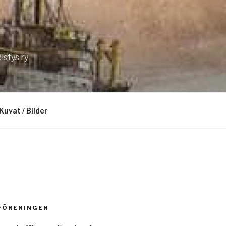
istys ry
Kuvat / Bilder
 FÖRENINGEN