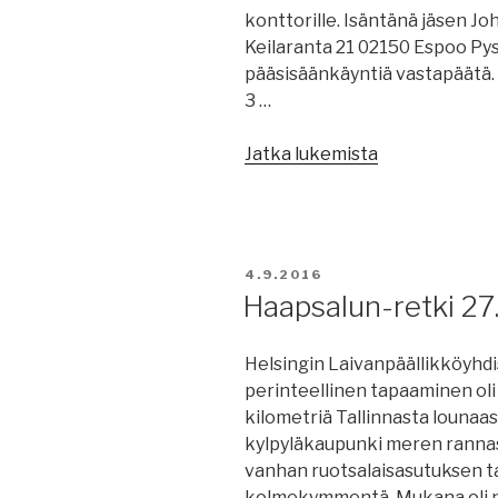
konttorille. Isäntänä jäsen Jo
Keilaranta 21 02150 Espoo Pys
pääsisäänkäyntiä vastapäätä. Py
3 …
””
Jatka lukemista
JULKAISTU
4.9.2016
Haapsalun-retki 27
Helsingin Laivanpäällikköyhdi
perinteellinen tapaaminen oli
kilometriä Tallinnasta lounaa
kylpyläkaupunki meren rannas
vanhan ruotsalaisasutuksen tak
kolmekymmentä. Mukana oli n