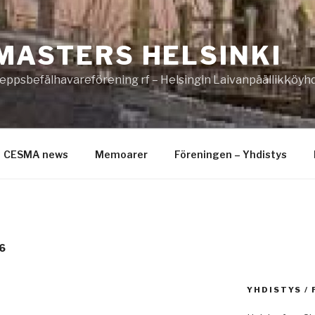
MASTERS HELSINKI
eppsbefälhavareförening rf – Helsingin Laivanpäällikköyhd
CESMA news
Memoarer
Föreningen – Yhdistys
6
YHDISTYS /