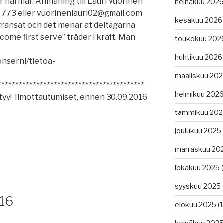
tor närmar. Anmäning till Lauri Vuorinen
heinäkuu 202
6 773 eller vuorinenlauri02@gmail.com
kesäkuu 2026
gransat och det menar at deltagarna
come first serve” träder i kraft. Man
toukokuu 202
huhtikuu 2026
onserni/tietoa-
maaliskuu 20
******************************************
helmikuu 202
styy! Ilmottautumiset, ennen 30.09.2016
tammikuu 202
joulukuu 2025
marraskuu 20
lokakuu 2025
(
syyskuu 2025
16
elokuu 2025
(1
heinäkuu 202