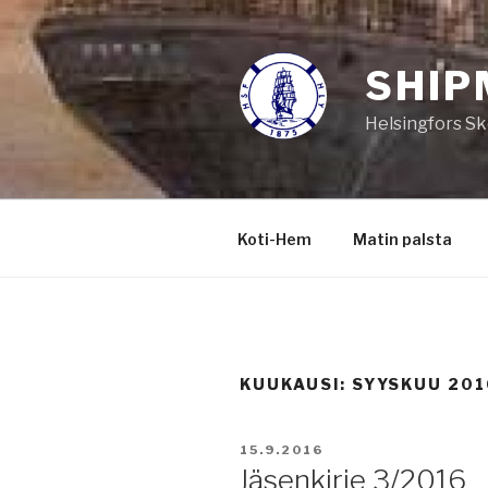
Siirry
sisältöön
SHIP
Helsingfors Sk
Koti-Hem
Matin palsta
KUUKAUSI:
SYYSKUU 201
JULKAISTU
15.9.2016
Jäsenkirje 3/2016