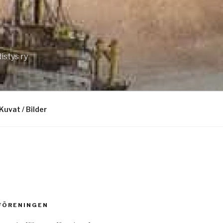
istys ry
Kuvat / Bilder
 FÖRENINGEN