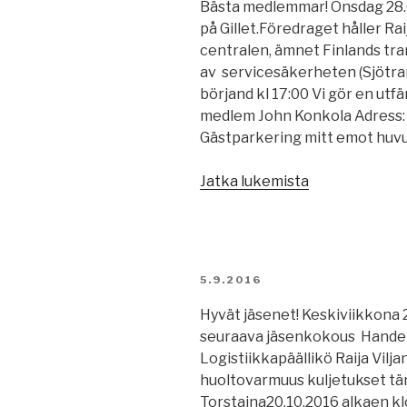
Bästa medlemmar! Onsdag 28.
på Gillet.Föredraget håller Ra
centralen, ämnet Finlands tr
av servicesäkerheten (Sjötra
börjand kl 17:00 Vi gör en utfär
medlem John Konkola Adress: 
Gästparkering mitt emot huv
”Medlemsbre
Jatka lukemista
3/2016”
JULKAISTU
5.9.2016
Hyvät jäsenet! Keskiviikkona 
seuraava jäsenkokous Handel
Logistiikkapäällikö Raija Vil
huoltovarmuus kuljetukset tän
Torstaina20.10.2016 alkaen k