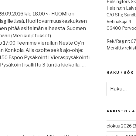
Helsingfors Sk
Helsingin Laiv
28.09.2016 klo 18:00 <- HUOM! on
C/0 Stig Sund
sgilletissä. Huoltovarmuuskeskuksen
Vehnäkuja 4
06400 Porvo
janen pitää esitelmän aiheesta Suomen
ään (Merikuljetukset).
Rek/Reg nr: 6
lo 17:00 Teemme vierailun Neste Oy’n
Merkitty rekist
hn Konkola. Alla osoite sekä ajo-ohje:
2150 Espoo Pysäköinti: Vieraspysäköinti
ysäköinti sallittu 3 tuntia kiekolla. …
HAKU / SÖK
Etsi:
ARKISTO / A
elokuu 2026
(3