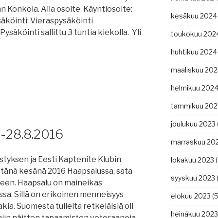
hn Konkola. Alla osoite Käyntiosoite:
kesäkuu 2024
äköinti: Vieraspysäköinti
säköinti sallittu 3 tuntia kiekolla. Yli
toukokuu 202
huhtikuu 2024
maaliskuu 20
helmikuu 202
tammikuu 202
joulukuu 2023
.-28.8.2016
marraskuu 20
styksen ja Eesti Kaptenite Klubin
lokakuu 2023
(
 tänä kesänä 2016 Haapsalussa, sata
syyskuu 2023
(
seen. Haapsalu on maineikas
sa. Sillä on erikoinen menneisyys
elokuu 2023
(5
ia. Suomesta tulleita retkeläisiä oli
heinäkuu 2023
iin näitten tapaamisten veteraaneja