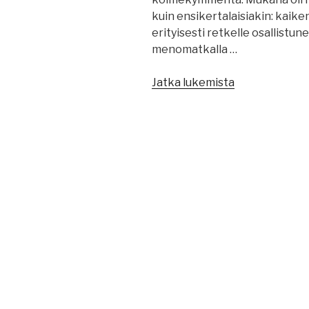
kuin ensikertalaisiakin: kaike
erityisesti retkelle osallistun
menomatkalla …
”Haapsalun-
Jatka lukemista
retki
27.-28.8.2016”