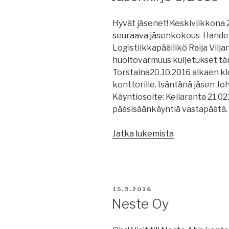
Hyvät jäsenet! Keskiviikkona 
seuraava jäsenkokous Handel
Logistiikkapäällikö Raija Vil
huoltovarmuus kuljetukset tän
Torstaina20.10.2016 alkaen k
konttorille. Isäntänä jäsen Jo
Käyntiosoite: Keilaranta 21 0
pääsisäänkäyntiä vastapäätä. P
”Jäsenkirje
Jatka lukemista
3/2016”
JULKAISTU
15.9.2016
Neste Oy