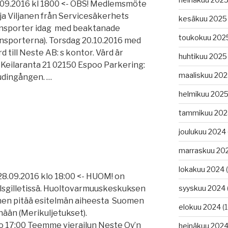
09.2016 kl 1800 <- OBS! Medlemsmöte
ija Viljanen från Servicesäkerhets
kesäkuu 2025
ansporter idag med beaktanade
toukokuu 202
nsporterna). Torsdag 20.10.2016 med
d till Neste AB: s kontor. Värd är
huhtikuu 2025
Keilaranta 21 02150 Espoo Parkering:
maaliskuu 20
udingången. …
helmikuu 202
v
tammikuu 202
joulukuu 2024
marraskuu 20
lokakuu 2024
(
28.09.2016 klo 18:00 <- HUOM! on
syyskuu 2024
sgilletissä. Huoltovarmuuskeskuksen
janen pitää esitelmän aiheesta Suomen
elokuu 2024
(1
ään (Merikuljetukset).
lo 17:00 Teemme vierailun Neste Oy’n
heinäkuu 202