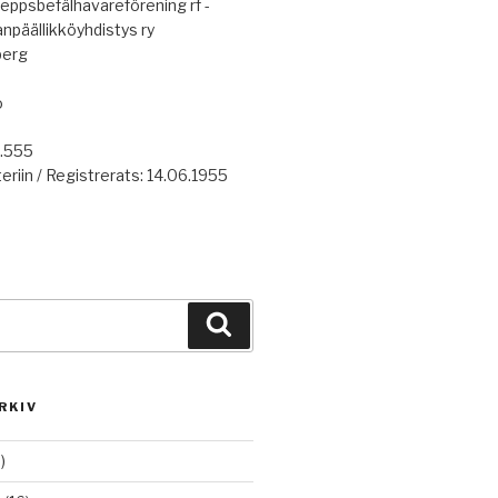
eppsbefälhavareförening rf -
anpäällikköyhdistys ry
berg
o
7.555
eriin / Registrerats: 14.06.1955
Haku
RKIV
)