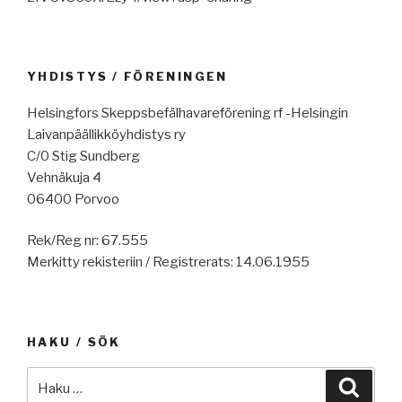
YHDISTYS / FÖRENINGEN
Helsingfors Skeppsbefälhavareförening rf -Helsingin
Laivanpäällikköyhdistys ry
C/0 Stig Sundberg
Vehnäkuja 4
06400 Porvoo
Rek/Reg nr: 67.555
Merkitty rekisteriin / Registrerats: 14.06.1955
HAKU / SÖK
Etsi:
Haku