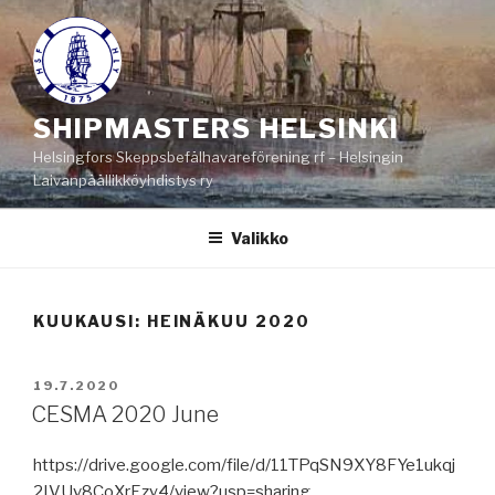
Siirry
sisältöön
SHIPMASTERS HELSINKI
Helsingfors Skeppsbefälhavareförening rf – Helsingin
Laivanpäällikköyhdistys ry
Valikko
KUUKAUSI:
HEINÄKUU 2020
JULKAISTU
19.7.2020
CESMA 2020 June
https://drive.google.com/file/d/11TPqSN9XY8FYe1ukqj
2IVUv8CoXrEzy4/view?usp=sharing