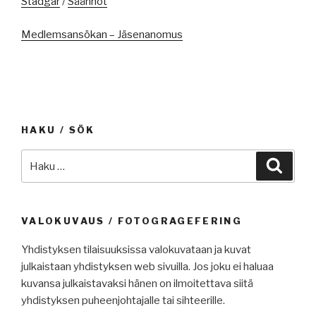
Stadgar
/
Säännöt
Medlemsansökan – Jäsenanomus
HAKU / SÖK
Etsi:
Haku
VALOKUVAUS / FOTOGRAGEFERING
Yhdistyksen tilaisuuksissa valokuvataan ja kuvat
julkaistaan yhdistyksen web sivuilla. Jos joku ei haluaa
kuvansa julkaistavaksi hänen on ilmoitettava siitä
yhdistyksen puheenjohtajalle tai sihteerille.