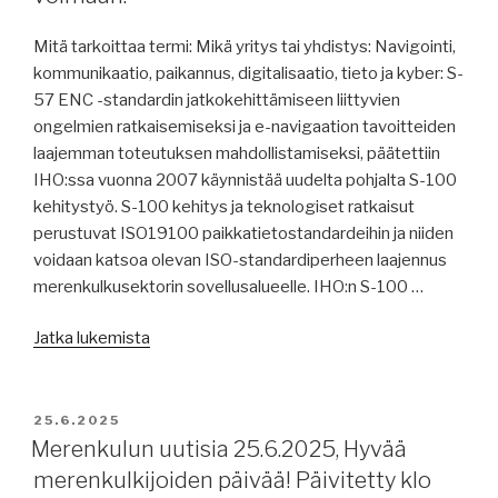
vuotta
tuulivoima-
Mitä tarkoittaa termi: Mikä yritys tai yhdistys: Navigointi,
avusteisella
kommunikaatio, paikannus, digitalisaatio, tieto ja kyber: S-
aluksella,
57 ENC -standardin jatkokehittämiseen liittyvien
ensimmäinen
ongelmien ratkaisemiseksi ja e-navigaation tavoitteiden
ammoniakkialus
laajemman toteutuksen mahdollistamiseksi, päätettiin
neitsytmatkalla,
IHO:ssa vuonna 2007 käynnistää uudelta pohjalta S-100
raportteja,
kehitystyö. S-100 kehitys ja teknologiset ratkaisut
MSC110,
perustuvat ISO19100 paikkatietostandardeihin ja niiden
päällikön
voidaan katsoa olevan ISO-standardiperheen laajennus
ripeät
merenkulkusektorin sovellusalueelle. IHO:n S-100 …
toimet,
”Merenkulun
viivästysvakuutus,
Jatka lukemista
uutisia
meripelastaminen
27.6.2025:
2024.”
S-
JULKAISTU
25.6.2025
100
Merenkulun uutisia 25.6.2025, Hyvää
standardi,
merenkulkijoiden päivää! Päivitetty klo
merenkulkijoiden