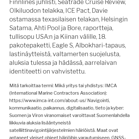
Finnlines juhlisti, Seatrade Cruise Review,
konflikti
kiristyy.”
Olkiluodon telakka, ICE Pact, Davie
ja
ostamassa texasilaisen telakan, Helsingin
Hormuzin
salmi,
Satama, Ahti Pool ja Bore, raportteja,
minne
tullisopu USA:n ja Kiinan välille, 18.
menet
pakotepaketti, Eagle S, Albokhari-tapaus,
merenkulkija-
lastinäytteistä, valtamerten suojelusta,
sovellus,
aluksia tulessa ja hädässä, aarrelaivan
Captain
identiteetti on vahvistettu.
on
Board,
Mitä tarkoittaa termi: Mikä yritys tai yhdistys: IMCA
uupumus,
(International Marine Contractors Association):
risteily
https://www.imca-int.com/about-us/ Navigointi,
Pohjoisnavalle,
kommunikaatio, paikannus, digitalisaatio, tieto ja kyber:
satamakaupat,
Suomen ja Viron viranomaiset varoittavat Suomenlahdella
etäluotsauksen
liikkuvia aluksia lisääntyneistä
psykologia,
satelliittinavigointijärjestelmien häiriöistä. Maat ovat
raportteja,
antaneet yleiset ohjeet häiriöihin varautumiseen. GNSS-
Eagle