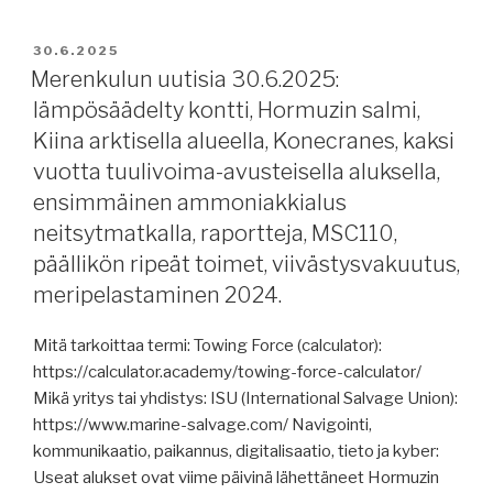
JULKAISTU
30.6.2025
Merenkulun uutisia 30.6.2025:
lämpösäädelty kontti, Hormuzin salmi,
Kiina arktisella alueella, Konecranes, kaksi
vuotta tuulivoima-avusteisella aluksella,
ensimmäinen ammoniakkialus
neitsytmatkalla, raportteja, MSC110,
päällikön ripeät toimet, viivästysvakuutus,
meripelastaminen 2024.
Mitä tarkoittaa termi: Towing Force (calculator):
https://calculator.academy/towing-force-calculator/
Mikä yritys tai yhdistys: ISU (International Salvage Union):
https://www.marine-salvage.com/ Navigointi,
kommunikaatio, paikannus, digitalisaatio, tieto ja kyber:
Useat alukset ovat viime päivinä lähettäneet Hormuzin