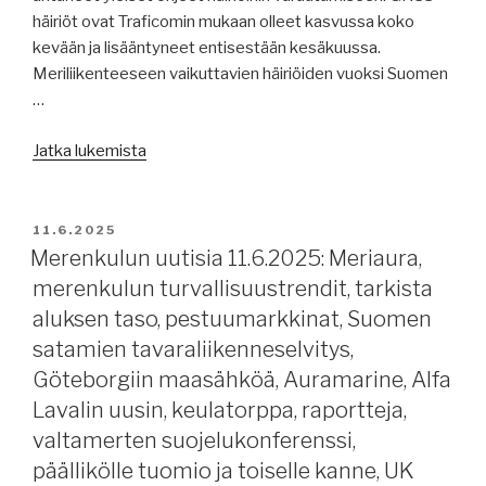
häiriöt ovat Traficomin mukaan olleet kasvussa koko
S,
kevään ja lisääntyneet entisestään kesäkuussa.
ICS.”
Meriliikenteeseen vaikuttavien häiriöiden vuoksi Suomen
…
”Merenkulun
Jatka lukemista
uutisia
13.6.2025,
päivitetty
JULKAISTU
11.6.2025
18.00:
Merenkulun uutisia 11.6.2025: Meriaura,
GNSS
merenkulun turvallisuustrendit, tarkista
häirintää
aluksen taso, pestuumarkkinat, Suomen
Suomenlahdella,
satamien tavaraliikenneselvitys,
dronejahti,
Göteborgiin maasähköä, Auramarine, Alfa
vähän
Lavalin uusin, keulatorppa, raportteja,
vapaita
konttialuksia,
valtamerten suojelukonferenssi,
Finnlines
päällikölle tuomio ja toiselle kanne, UK