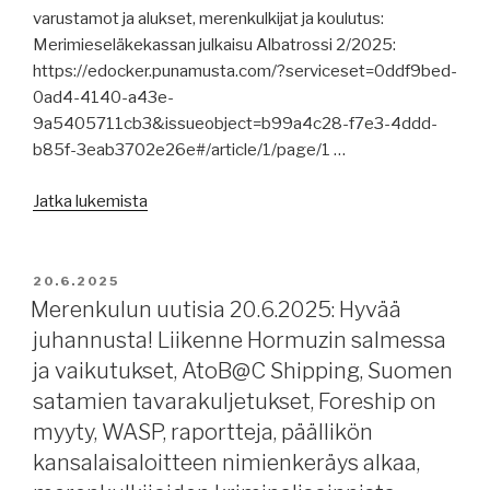
Tulli,
varustamot ja alukset, merenkulkijat ja koulutus:
pakotteista,
Merimieseläkekassan julkaisu Albatrossi 2/2025:
sotavaaravakuutukset
https://edocker.punamusta.com/?serviceset=0ddf9bed-
nousussa,
0ad4-4140-a43e-
HKC
9a5405711cb3&issueobject=b99a4c28-f7e3-4ddd-
tulee
b85f-3eab3702e26e#/article/1/page/1 …
voimaan.”
”Merenkulun
Jatka lukemista
uutisia
23.6.2025:
Albatrossi,
JULKAISTU
20.6.2025
merenkulkijoiden
Merenkulun uutisia 20.6.2025: Hyvää
reilu
juhannusta! Liikenne Hormuzin salmessa
kohtelu,
ja vaikutukset, AtoB@C Shipping, Suomen
Lähi-
satamien tavarakuljetukset, Foreship on
Idän
myyty, WASP, raportteja, päällikön
konflikti
kansalaisaloitteen nimienkeräys alkaa,
ja
Hormuzin