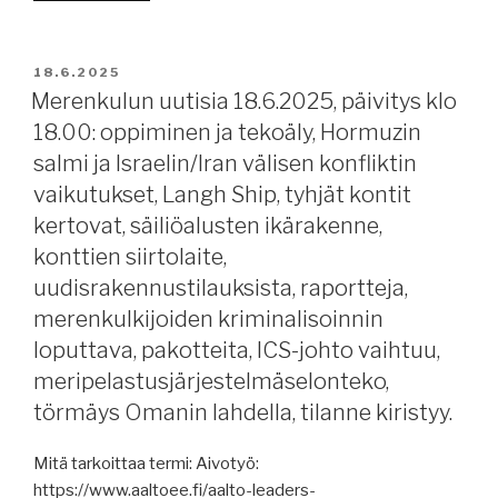
romuksi.”
uutisia
20.6.2025:
Hyvää
JULKAISTU
18.6.2025
juhannusta!
Merenkulun uutisia 18.6.2025, päivitys klo
Liikenne
18.00: oppiminen ja tekoäly, Hormuzin
Hormuzin
salmi ja Israelin/Iran välisen konfliktin
salmessa
vaikutukset, Langh Ship, tyhjät kontit
ja
kertovat, säiliöalusten ikärakenne,
vaikutukset,
konttien siirtolaite,
AtoB@C
Shipping,
uudisrakennustilauksista, raportteja,
Suomen
merenkulkijoiden kriminalisoinnin
satamien
loputtava, pakotteita, ICS-johto vaihtuu,
tavarakuljetukset,
meripelastusjärjestelmäselonteko,
Foreship
törmäys Omanin lahdella, tilanne kiristyy.
on
myyty,
Mitä tarkoittaa termi: Aivotyö:
WASP,
https://www.aaltoee.fi/aalto-leaders-
raportteja,