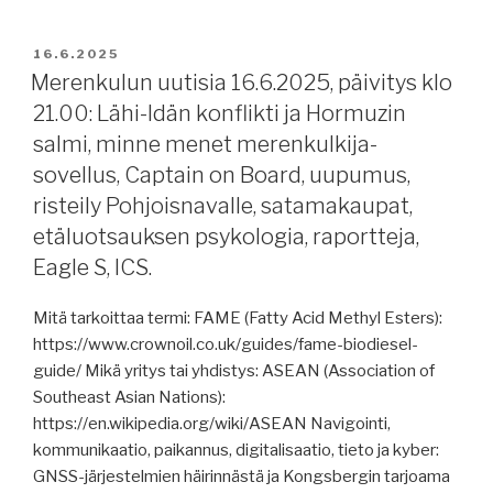
18.6.2025,
päivitys
JULKAISTU
16.6.2025
klo
Merenkulun uutisia 16.6.2025, päivitys klo
18.00:
21.00: Lähi-Idän konflikti ja Hormuzin
oppiminen
salmi, minne menet merenkulkija-
ja
sovellus, Captain on Board, uupumus,
tekoäly,
risteily Pohjoisnavalle, satamakaupat,
Hormuzin
etäluotsauksen psykologia, raportteja,
salmi
ja
Eagle S, ICS.
Israelin/Iran
välisen
Mitä tarkoittaa termi: FAME (Fatty Acid Methyl Esters):
konfliktin
https://www.crownoil.co.uk/guides/fame-biodiesel-
vaikutukset,
guide/ Mikä yritys tai yhdistys: ASEAN (Association of
Langh
Southeast Asian Nations):
Ship,
https://en.wikipedia.org/wiki/ASEAN Navigointi,
tyhjät
kommunikaatio, paikannus, digitalisaatio, tieto ja kyber:
kontit
GNSS-järjestelmien häirinnästä ja Kongsbergin tarjoama