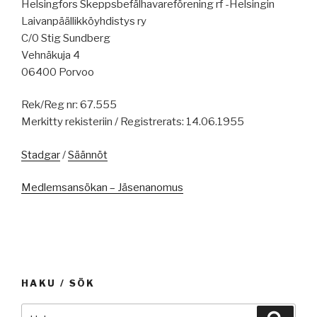
Helsingfors Skeppsbefälhavareförening rf -Helsingin
Laivanpäällikköyhdistys ry
C/0 Stig Sundberg
Vehnäkuja 4
06400 Porvoo
Rek/Reg nr: 67.555
Merkitty rekisteriin / Registrerats: 14.06.1955
Stadgar
/
Säännöt
Medlemsansökan – Jäsenanomus
HAKU / SÖK
Etsi:
Haku