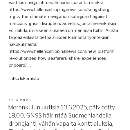
kertovat,
vastaus navigointiturvallisuuden parantamiseksi:
säiliöalusten
https://www.hellenicshippingnews.com/kongsberg-
ikärakenne,
mgcs-the-ultimate-navigation-safeguard-against-
konttien
malicious-gnss-disruption/ Sovellus, josta merenkulkija
siirtolaite,
voi nähdä, millaiseen alukseen on menossa töihin. Alusta
uudisrakennustilauksista,
tarjoaa erilaista tietoa aluksen kunnosta työntekijän
raportteja,
näkökulmasta:
merenkulkijoiden
https://www.hellenicshippingnews.com/new-platform-
kriminalisoinnin
revolutionizes-how-seafarers-share-experiences-
loputtava,
onboard/ …
pakotteita,
”Merenkulun
ICS-
Jatka lukemista
uutisia
johto
16.6.2025,
vaihtuu,
päivitys
meripelastusjärjestelmäselonteko,
JULKAISTU
13.6.2025
klo
törmäys
Merenkulun uutisia 13.6.2025, päivitetty
21.00:
Omanin
18.00: GNSS häirintää Suomenlahdella,
Lähi-
lahdella,
dronejahti, vähän vapaita konttialuksia,
Idän
tilanne