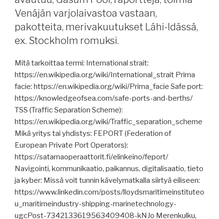
GNSS
Venäjän varjolaivastoa vastaan,
varoitus
Suomenlahdelle,
pakotteita, merivakuutukset Lähi-Idässä,
merenkulkijoiden
ex. Stockholm romuksi.
kriminalisoinnista,
Hormuzin
Mitä tarkoittaa termi: International strait:
salmen
https://en.wikipedia.org/wiki/International_strait Prima
liikenne,
facie: https://en.wikipedia.org/wiki/Prima_facie Safe port:
venäläinen
https://knowledgeofsea.com/safe-ports-and-berths/
sota-
TSS (Traffic Separation Scheme):
alus
https://en.wikipedia.org/wiki/Traffic_separation_scheme
saattaa,
Mikä yritys tai yhdistys: FEPORT (Federation of
saaripoikkeuksen
European Private Port Operators):
vaikutus
https://satamaoperaattorit.fi/elinkeino/feport/
Ahvenanmaalle,
Navigointi, kommunikaatio, paikannus, digitalisaatio, tieto
Deltamarin,
ja kyber: Missä voit tunnin kävelymatkalla siirtyä eiliseen:
Foreship,
https://www.linkedin.com/posts/lloydsmaritimeinstituteo
Finferries,
u_maritimeindustry-shipping-marinetechnology-
raportteja,
ugcPost-7342133619563409408-kNJo Merenkulku,