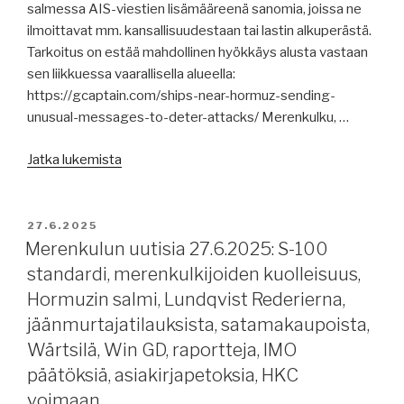
salmessa AIS-viestien lisämääreenä sanomia, joissa ne
ilmoittavat mm. kansallisuudestaan tai lastin alkuperästä.
Tarkoitus on estää mahdollinen hyökkäys alusta vastaan
sen liikkuessa vaarallisella alueella:
https://gcaptain.com/ships-near-hormuz-sending-
unusual-messages-to-deter-attacks/ Merenkulku, …
”Merenkulun
Jatka lukemista
uutisia
30.6.2025:
lämpösäädelty
JULKAISTU
27.6.2025
kontti,
Merenkulun uutisia 27.6.2025: S-100
Hormuzin
standardi, merenkulkijoiden kuolleisuus,
salmi,
Hormuzin salmi, Lundqvist Rederierna,
Kiina
jäänmurtajatilauksista, satamakaupoista,
arktisella
Wärtsilä, Win GD, raportteja, IMO
alueella,
päätöksiä, asiakirjapetoksia, HKC
Konecranes,
kaksi
voimaan.