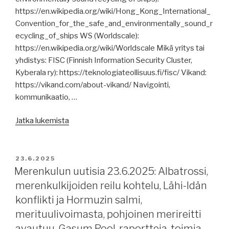
https://en.wikipedia.org/wiki/Hong_Kong_International_
Convention_for_the_safe_and_environmentally_sound_r
ecycling_of_ships WS (Worldscale):
https://en.wikipedia.org/wiki/Worldscale Mikä yritys tai
yhdistys: FISC (Finnish Information Security Cluster,
Kyberala ry): https://teknologiateollisuus.fi/fisc/ Vikand:
https://vikand.com/about-vikand/ Navigointi,
kommunikaatio, …
”Merenkulun
Jatka lukemista
uutisia
25.6.2025,
Hyvää
JULKAISTU
23.6.2025
merenkulkijoiden
Merenkulun uutisia 23.6.2025: Albatrossi,
päivää!
merenkulkijoiden reilu kohtelu, Lähi-Idän
Päivitetty
konflikti ja Hormuzin salmi,
klo
merituulivoimasta, pohjoinen merireitti
18.00:
avautuu, Gasum Pool, raportteja, toimia