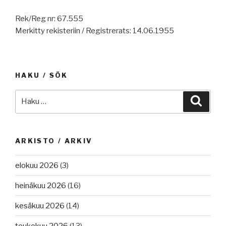
Auramarine,
identiteetti
Rek/Reg nr: 67.555
Alfa
on
Merkitty rekisteriin / Registrerats: 14.06.1955
Lavalin
vahvistettu.”
uusin,
keulatorppa,
raportteja,
HAKU / SÖK
valtamerten
suojelukonferenssi,
Etsi:
Haku
päällikölle
tuomio
ja
toiselle
ARKISTO / ARKIV
kanne,
UK
elokuu 2026
(3)
kieltää
heinäkuu 2026
(16)
pohjatroolauksen,
mustekaloja
kesäkuu 2026
(14)
kanaalista,
autoalus
toukokuu 2026
(13)