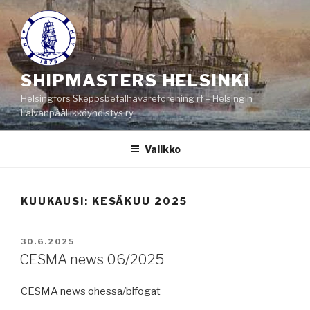
Siirry
sisältöön
SHIPMASTERS HELSINKI
Helsingfors Skeppsbefälhavareförening rf – Helsingin
Laivanpäällikköyhdistys ry
Valikko
KUUKAUSI:
KESÄKUU 2025
JULKAISTU
30.6.2025
CESMA news 06/2025
CESMA news ohessa/bifogat