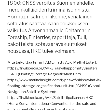
18.00: GNSS varoitus Suomenlahdelle,
kuolleisuus,
merenkulkijoiden kriminalisoinnista,
Hormuzin
Hormuzin salmen liikenne, venäläinen
salmi,
sota-alus saattaa, saaripoikkeuksen
Lundqvist
Rederierna,
vaikutus Ahvenanmaalle, Deltamarin,
jäänmurtajatilauksista,
Foreship, Finferries, raportteja, Tulli,
satamakaupoista,
pakotteista, sotavaaravakuutukset
Wärtsilä,
nousussa, HKC tulee voimaan.
Win
GD,
Mitä tarkoittaa termi: FAME (Fatty Acid Methyl Ester):
raportteja,
https://fi.wikipedia.org/wiki/Rasvahappometyyliesteri
IMO
FSRU (Floating Storage Regasification Unit):
päätöksiä,
https://www.marineinsight.com/types-of-ships/what-is-
asiakirjapetoksia,
floating-storage-regasification-unit-fsru/ GNSS (Global
HKC
Navigation Satellite System):
voimaan.”
https://fi.wikipedia.org/wiki/Satelliittipaikannus HKC
(Hong Kong International Convention for the safe and
environmentally sound recycling of ships):