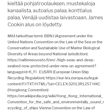
juhlisti,
kieltää pohjatroolauksen, mustekaloja
Seatrade
kanaalista, autoalus palaa, konttialus
Cruise
palaa, Venäjä uudistaa laivastoaan, James
Review,
Cookin alus on löydetty.
Olkiluodon
telakka,
Mitä tarkoittaa termi: BBNJ (Agreement under the
ICE
United Nations Convention on the Law of the Sea on the
Pact,
Conservation and Sustainable Use of Marine Biological
Davie
Diversity of Areas beyond National Jurisdiction):
ostamassa
https://valtioneuvosto.fi/en/-/high-seas-and-deep-
texasilaisen
seabed-now-protected-under-new-un-agreement?
telakan,
languageId=fi_FI EUSRR (European Union Ship
Helsingin
Recycling Regulation): https://eur-lex.europa.eu/legal-
Satama,
content/FI/TXT/HTML/?uri=CELEX:32013R1257 HKC
Ahti
(Hongkong Convention):
Pool
https://en.wikipedia.org/wiki/Hong_Kong_International_
ja
Convention_for_the_safe_and_environmentally_sound_r
Bore,
ecycling_of_ships Vienna Convention on the Law of
raportteja,