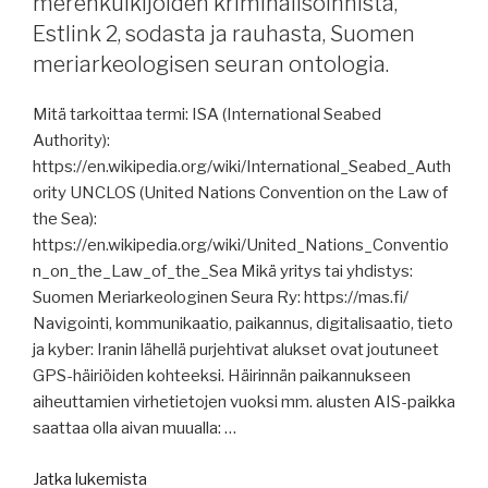
merenkulkijoiden kriminalisoinnista,
salmi,
Estlink 2, sodasta ja rauhasta, Suomen
merituulivoimasta,
meriarkeologisen seuran ontologia.
pohjoinen
merireitti
Mitä tarkoittaa termi: ISA (International Seabed
avautuu,
Authority):
Gasum
https://en.wikipedia.org/wiki/International_Seabed_Auth
Pool,
ority UNCLOS (United Nations Convention on the Law of
raportteja,
the Sea):
toimia
https://en.wikipedia.org/wiki/United_Nations_Conventio
Venäjän
n_on_the_Law_of_the_Sea Mikä yritys tai yhdistys:
varjolaivastoa
Suomen Meriarkeologinen Seura Ry: https://mas.fi/
vastaan,
Navigointi, kommunikaatio, paikannus, digitalisaatio, tieto
pakotteita,
ja kyber: Iranin lähellä purjehtivat alukset ovat joutuneet
merivakuutukset
GPS-häiriöiden kohteeksi. Häirinnän paikannukseen
Lähi-
aiheuttamien virhetietojen vuoksi mm. alusten AIS-paikka
Idässä,
saattaa olla aivan muualla: …
ex.
Stockholm
”Merenkulun
Jatka lukemista