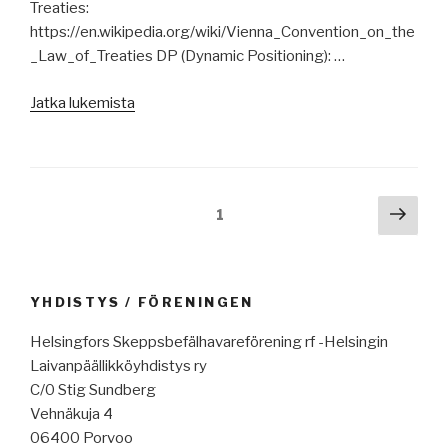
Treaties:
tullisopu
https://en.wikipedia.org/wiki/Vienna_Convention_on_the
USA:n
_Law_of_Treaties DP (Dynamic Positioning): …
ja
Kiinan
”Merenkulun
Jatka lukemista
välille,
uutisia
18.
11.6.2025:
pakotepaketti,
Meriaura,
Eagle
merenkulun
S,
Artikkelien
Seur
Sivu
1
turvallisuustrendit,
Albokhari-
sivu
selaus
tarkista
tapaus,
aluksen
lastinäytteistä,
taso,
valtamerten
YHDISTYS / FÖRENINGEN
pestuumarkkinat,
suojelusta,
Suomen
Helsingfors Skeppsbefälhavareförening rf -Helsingin
aluksia
satamien
Laivanpäällikköyhdistys ry
tulessa
tavaraliikenneselvitys,
C/0 Stig Sundberg
ja
Göteborgiin
Vehnäkuja 4
hädässä,
maasähköä,
06400 Porvoo
aarrelaivan