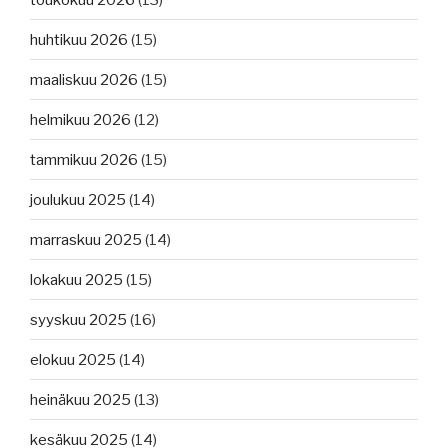
palaa,
huhtikuu 2026
(15)
konttialus
palaa,
maaliskuu 2026
(15)
Venäjä
uudistaa
helmikuu 2026
(12)
laivastoaan,
tammikuu 2026
(15)
James
Cookin
joulukuu 2025
(14)
alus
on
marraskuu 2025
(14)
löydetty.”
lokakuu 2025
(15)
syyskuu 2025
(16)
elokuu 2025
(14)
heinäkuu 2025
(13)
kesäkuu 2025
(14)