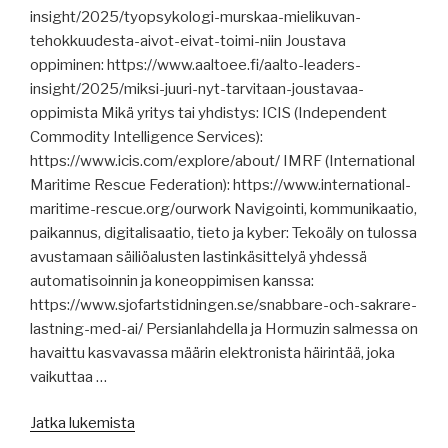
insight/2025/tyopsykologi-murskaa-mielikuvan-
päällikön
tehokkuudesta-aivot-eivat-toimi-niin Joustava
kansalaisaloitteen
oppiminen: https://www.aaltoee.fi/aalto-leaders-
nimienkeräys
insight/2025/miksi-juuri-nyt-tarvitaan-joustavaa-
alkaa,
oppimista Mikä yritys tai yhdistys: ICIS (Independent
merenkulkijoiden
Commodity Intelligence Services):
kriminalisoinnista,
https://www.icis.com/explore/about/ IMRF (International
Estlink
Maritime Rescue Federation): https://www.international-
2,
maritime-rescue.org/ourwork Navigointi, kommunikaatio,
sodasta
paikannus, digitalisaatio, tieto ja kyber: Tekoäly on tulossa
ja
avustamaan säiliöalusten lastinkäsittelyä yhdessä
rauhasta,
automatisoinnin ja koneoppimisen kanssa:
Suomen
https://www.sjofartstidningen.se/snabbare-och-sakrare-
meriarkeologisen
lastning-med-ai/ Persianlahdella ja Hormuzin salmessa on
seuran
havaittu kasvavassa määrin elektronista häirintää, joka
ontologia.”
vaikuttaa …
”Merenkulun
Jatka lukemista
uutisia