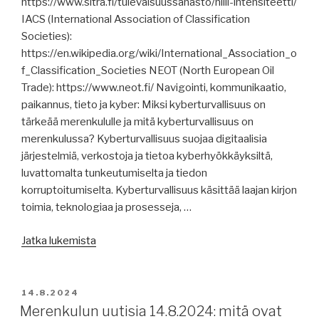
https://www.sitra.fi/tulevaisuussanasto/hiili-intensiteetti/
IACS (International Association of Classification
Societies):
https://en.wikipedia.org/wiki/International_Association_o
f_Classification_Societies NEOT (North European Oil
Trade): https://www.neot.fi/ Navigointi, kommunikaatio,
paikannus, tieto ja kyber: Miksi kyberturvallisuus on
tärkeää merenkululle ja mitä kyberturvallisuus on
merenkulussa? Kyberturvallisuus suojaa digitaalisia
järjestelmiä, verkostoja ja tietoa kyberhyökkäyksiltä,
luvattomalta tunkeutumiselta ja tiedon
korruptoitumiselta. Kyberturvallisuus käsittää laajan kirjon
toimia, teknologiaa ja prosesseja, …
”Merenkulun
Jatka lukemista
uutisia
16.8.2024:
kyberturvallisuus,
JULKAISTU
14.8.2024
merenkulkijat
Merenkulun uutisia 14.8.2024: mitä ovat