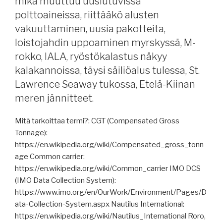
mikä muuttuu uusiutuvissa
merireitti,
satamalakot,
polttoaineissa, riittääkö alusten
Meyer
vakuuttaminen, uusia pakotteita,
Turku
loistojahdin uppoaminen myrskyssä, M-
sai
rokko, IALA, ryöstökalastus näkyy
töitä,
kalakannoissa, täysi säiliöalus tulessa, St.
suomalainen
Lawrence Seaway tukossa, Etelä-Kiinan
polttokennoyhtiö
korealaisille,
meren jännitteet.
LNG-
kuljetuksiin
Mitä tarkoittaa termi?: CGT (Compensated Gross
harmaa
Tonnage):
laivasto,
https://en.wikipedia.org/wiki/Compensated_gross_tonn
pakotteita,
age Common carrier:
maailmankauppa
https://en.wikipedia.org/wiki/Common_carrier IMO DCS
siirtyy
(IMO Data Collection System):
itään,
https://www.imo.org/en/OurWork/Environment/Pages/D
vanhat
ata-Collection-System.aspx Nautilus International:
alukset
https://en.wikipedia.org/wiki/Nautilus_International Roro,