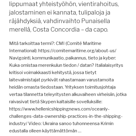
lippumaat yhteistyöhön, vientirahoitus,
Kreikan
jalostaminen ei kannata, tulipaloja ja
satamainfra,
räjähdyksiä, vahdinvaihto Punaisella
Göteborgiin
uusi
merellä, Costa Concordia – da capo.
logistiikkakeskus,
konttisatamien
Mitä tarkoittaa termi?: CMI (Comité Maritime
operaattorit
International): https://comitemaritime.org/about-us/
keskittyvät,
Navigointi, kommunikaatio, paikannus, tieto ja kyber:
yhteenlastauskeskus,
Kuka omistaa merenkulun tiedon / datan? Italialaisyritys
kauppa
kritisoi voimakkaasti kehitystä, jossa tietyt
se
laitevalmistajat pyrkivät rahastamaan varustamoita
on,
heidän omasta tiedostaan. Yrityksen toimitusjohtaja
joka
vertaa tilannetta teleyritysten alkuvaiheen virheisiin, jotka
kannattaa
raivasivat tietä Skypen kaltaisille sovelluksille:
sodassakin,
https://www.hellenicshippingnews.com/oceanly-
autonomiasta,
challenges-data-ownership-practices-in-the-shipping-
kasvihuonekaasujen
industry/ Video: Ukraina sanoo tuhonneensa Krimin
päästömaksu,
edustalla olleen käyttämättömän …