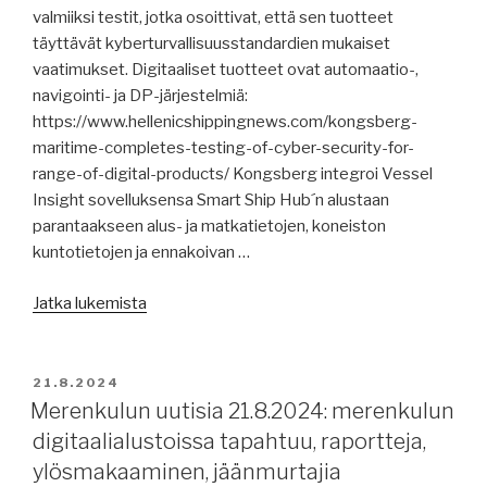
uppoaminen
valmiiksi testit, jotka osoittivat, että sen tuotteet
myrskyssä,
täyttävät kyberturvallisuusstandardien mukaiset
M-
vaatimukset. Digitaaliset tuotteet ovat automaatio-,
rokko,
navigointi- ja DP-järjestelmiä:
IALA,
https://www.hellenicshippingnews.com/kongsberg-
ryöstökalastus
maritime-completes-testing-of-cyber-security-for-
näkyy
range-of-digital-products/ Kongsberg integroi Vessel
kalakannoissa,
Insight sovelluksensa Smart Ship Hub´n alustaan
täysi
parantaakseen alus- ja matkatietojen, koneiston
säiliöalus
kuntotietojen ja ennakoivan …
tulessa,
St.
”Merenkulun
Jatka lukemista
Lawrence
uutisia
Seaway
23.8.2024:
tukossa,
uusia
JULKAISTU
21.8.2024
Etelä-
digitaalisia
Merenkulun uutisia 21.8.2024: merenkulun
Kiinan
alustoja,
digitaalialustoissa tapahtuu, raportteja,
meren
uusi
ylösmakaaminen, jäänmurtajia
jännitteet.”
saaristoliikennevarustamo,