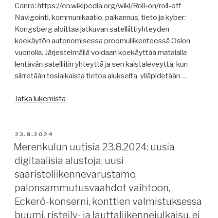
töihin
Conro: https://en.wikipedia.org/wiki/Roll-on/roll-off
eikä
Navigointi, kommunikaatio, paikannus, tieto ja kyber:
romuksi,
Kongsberg aloittaa jatkuvan satelliittiyhteyden
150
koekäytön autonomisessa proomuliikenteessä Oslon
´000
vuonolla. Järjestelmällä voidaan koekäyttää matalalla
tonnia
lentävän satelliitin yhteyttä ja sen kaistaleveyttä, kun
raakaöljyä
siirretään tosiaikaista tietoa alukselta, ylläpidetään …
uhkaa
”Merenkulun
joutua
Jatka lukemista
uutisia
mereen,
26.8.2024:
USA
jatkuva
rajoittaa
JULKAISTU
23.8.2024
satelliittiyhteys,
vastahyökkäyksiään
Merenkulun uutisia 23.8.2024: uusia
maritime
Jemeniin.”
digitaalisia alustoja, uusi
single
saaristoliikennevarustamo,
window,
palonsammutusvaahdot vaihtoon,
viikkoraportteja,
Eckerö-konserni, konttien valmistuksessa
uusia
buumi, risteily- ja lauttaliikennejulkaisu, ei
julkaisuja,