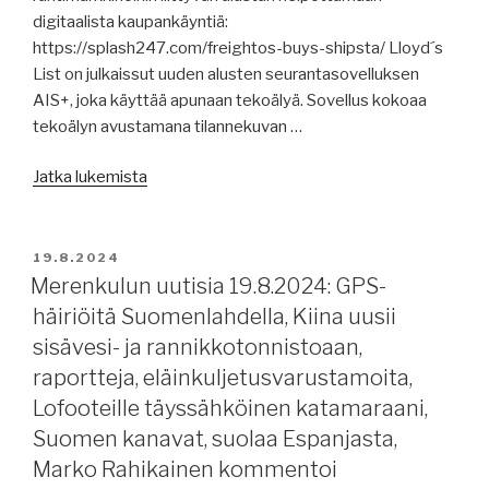
kanava
digitaalista kaupankäyntiä:
100
https://splash247.com/freightos-buys-shipsta/ Lloyd´s
vuotta,
List on julkaissut uuden alusten seurantasovelluksen
Arctian
AIS+, joka käyttää apunaan tekoälyä. Sovellus kokoaa
omistajaohjaus
tekoälyn avustamana tilannekuvan …
LVM:lle,
lakkoilua,
”Merenkulun
Jatka lukemista
Saksa
uutisia
valtiollistaa
21.8.2024:
telakan,
merenkulun
JULKAISTU
19.8.2024
laivakoneen
digitaalialustoissa
Merenkulun uutisia 19.8.2024: GPS-
hukkalämmön
tapahtuu,
häiriöitä Suomenlahdella, Kiina uusii
talteenotto,
raportteja,
sisävesi- ja rannikkotonnistoaan,
testitulosskandaali
ylösmakaaminen,
Japanissa,
raportteja, eläinkuljetusvarustamoita,
jäänmurtajia
apinarokko
Lofooteille täyssähköinen katamaraani,
Jäämerellä,
olikin
Suomen kanavat, suolaa Espanjasta,
Norsepowerin
vesirokkoa,
roottorit
Marko Rahikainen kommentoi
onnettomuusvalmius