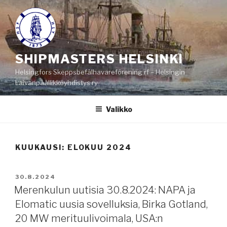
Siirry
sisältöön
SHIPMASTERS HELSINKI
Helsingfors Skeppsbefälhavareförening rf – Helsingin
Laivanpäällikköyhdistys ry
Valikko
KUUKAUSI:
ELOKUU 2024
JULKAISTU
30.8.2024
Merenkulun uutisia 30.8.2024: NAPA ja
Elomatic uusia sovelluksia, Birka Gotland,
20 MW merituulivoimala, USA:n