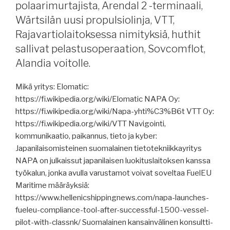
polaarimurtajista, Arendal 2 -terminaali,
Wärtsilän uusi propulsiolinja, VTT,
Rajavartiolaitoksessa nimityksiä, huthit
sallivat pelastusoperaation, Sovcomflot,
Alandia voitolle.
Mikä yritys: Elomatic:
https://fi.wikipedia.org/wiki/Elomatic NAPA Oy:
https://fi.wikipedia.org/wiki/Napa-yhti%C3%B6t VTT Oy:
https://fi.wikipedia.org/wiki/VTT Navigointi,
kommunikaatio, paikannus, tieto ja kyber:
Japanilaisomisteinen suomalainen tietotekniikkayritys
NAPA on julkaissut japanilaisen luokituslaitoksen kanssa
työkalun, jonka avulla varustamot voivat soveltaa FuelEU
Maritime määräyksiä:
https://www.hellenicshippingnews.com/napa-launches-
fueleu-compliance-tool-after-successful-1500-vessel-
pilot-with-classnk/ Suomalainen kansainvälinen konsultti-