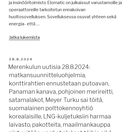
ja insinööritoimisto Elomatic on julkaissut varustamoille ja
operaattoreille tarkoitetun ennakoivan
huoltosovelluksen. Sovelluksessa osuvat yhteen sekä
energia- että …
”Merenkulun
Jatka lukemista
uutisia
30.8.2024:
NAPA
JULKAISTU
28.8.2024
ja
Merenkulun uutisia 28.8.2024:
Elomatic
matkansuunnitteluohjelmia,
uusia
konttirahtien ennustetaan putoavan,
sovelluksia,
Panaman kanava, pohjoinen merireitti,
Birka
satamalakot, Meyer Turku sai töitä,
Gotland,
suomalainen polttokennoyhtiö
20
MW
korealaisille, LNG-kuljetuksiin harmaa
merituulivoimala,
laivasto, pakotteita, maailmankauppa
USA:n