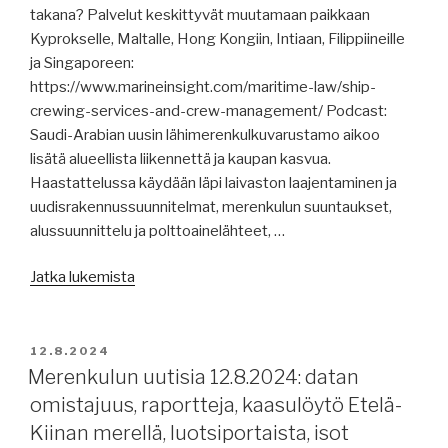
takana? Palvelut keskittyvät muutamaan paikkaan
Papenburgin
Kyprokselle, Maltalle, Hong Kongiin, Intiaan, Filippiineille
telakka
ja Singaporeen:
vaikeuksissa,
https://www.marineinsight.com/maritime-law/ship-
kiinalainen
crewing-services-and-crew-management/ Podcast:
ei,
Saudi-Arabian uusin lähimerenkulkuvarustamo aikoo
uusia
lisätä alueellista liikennettä ja kaupan kasvua.
pakotteita
Haastattelussa käydään läpi laivaston laajentaminen ja
Lähi-
uudisrakennussuunnitelmat, merenkulun suuntaukset,
Itään,
alussuunnittelu ja polttoainelähteet, …
sata
jätekonttia
”Merenkulun
Jatka lukemista
palautetaan
uutisia
Eurooppaan.”
14.8.2024:
mitä
JULKAISTU
12.8.2024
ovat
Merenkulun uutisia 12.8.2024: datan
miehityspalvelut,
omistajuus, raportteja, kaasulöytö Etelä-
Kiina
Kiinan merellä, luotsiportaista, isot
kalastaa,