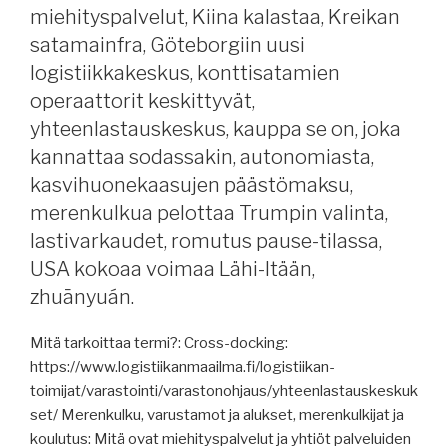
turbulenttisessa
miehityspalvelut, Kiina kalastaa, Kreikan
maailmassa,
satamainfra, Göteborgiin uusi
NEOT
logistiikkakeskus, konttisatamien
jatkaa
operaattorit keskittyvät,
sopimusta
yhteenlastauskeskus, kauppa se on, joka
Terntankin
kanssa,
kannattaa sodassakin, autonomiasta,
Viking
kasvihuonekaasujen päästömaksu,
Line
merenkulkua pelottaa Trumpin valinta,
varoittaa,
lastivarkaudet, romutus pause-tilassa,
Sjöfartsverket
USA kokoaa voimaa Lähi-Itään,
hankkii
zhuānyuán.
uuden
murtajan,
Mitä tarkoittaa termi?: Cross-docking:
USCG
https://www.logistiikanmaailma.fi/logistiikan-
hankkii
toimijat/varastointi/varastonohjaus/yhteenlastauskeskuk
vanhan
set/ Merenkulku, varustamot ja alukset, merenkulkijat ja
jäänmurtajan,
koulutus: Mitä ovat miehityspalvelut ja yhtiöt palveluiden
satamalakkoja,