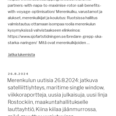
partners-with-napa-to-maximise-rotor-sail-benefits-
with-voyage-optimisation/ Merenkulku, varustamot ja
alukset, merenkulkijat ja koulutus: Ruotsissa hallitus
valmistautuu ottamaan isompaa roolia merenkulun
kysymyksissä vahvistaakseen elinkeinoa:
https://www.sjofartstidningen.se/bredare-grepp-ska-
starka-naringen/ Mitä ovat merenkulkijoiden …
”Merenkulun
Jatka lukemista
uutisia
28.8.2024:
matkansuunnitteluohjelmia,
JULKAISTU
26.8.2024
konttirahtien
Merenkulun uutisia 26.8.2024: jatkuva
ennustetaan
satelliittiyhteys, maritime single window,
putoavan,
viikkoraportteja, uusia julkaisuja, uusi linja
Panaman
Rostockiin, maakuntahallitukselle
kanava,
lauttayhtiö, Kiina kiilaa jäänmurrossa,
pohjoinen