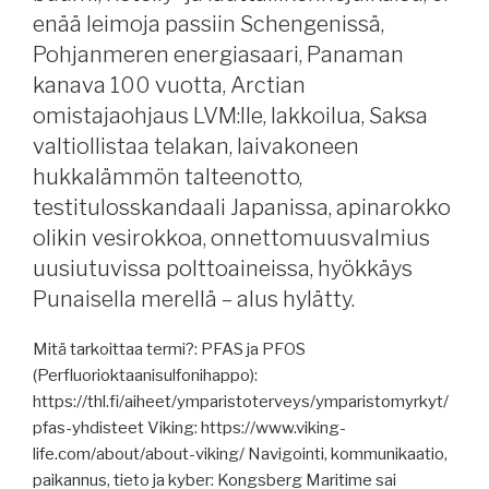
uusi
enää leimoja passiin Schengenissä,
linja
Pohjanmeren energiasaari, Panaman
Rostockiin,
kanava 100 vuotta, Arctian
maakuntahallitukselle
omistajaohjaus LVM:lle, lakkoilua, Saksa
lauttayhtiö,
valtiollistaa telakan, laivakoneen
Kiina
hukkalämmön talteenotto,
kiilaa
jäänmurrossa,
testitulosskandaali Japanissa, apinarokko
mikä
olikin vesirokkoa, onnettomuusvalmius
muuttuu
uusiutuvissa polttoaineissa, hyökkäys
uusiutuvissa
Punaisella merellä – alus hylätty.
polttoaineissa,
riittääkö
Mitä tarkoittaa termi?: PFAS ja PFOS
alusten
(Perfluorioktaanisulfonihappo):
vakuuttaminen,
https://thl.fi/aiheet/ymparistoterveys/ymparistomyrkyt/
uusia
pfas-yhdisteet Viking: https://www.viking-
pakotteita,
life.com/about/about-viking/ Navigointi, kommunikaatio,
loistojahdin
paikannus, tieto ja kyber: Kongsberg Maritime sai