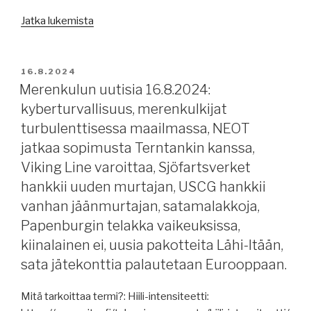
katamaraani,
Suomen
”Sommarutfärden/Kesäretki
Jatka lukemista
kanavat,
16-
suolaa
18.08.2024”
Espanjasta,
JULKAISTU
16.8.2024
Marko
Merenkulun uutisia 16.8.2024:
Rahikainen
kyberturvallisuus, merenkulkijat
kommentoi
turbulenttisessa maailmassa, NEOT
autonomiaa,
jatkaa sopimusta Terntankin kanssa,
luotsiportaista,
Viking Line varoittaa, Sjöfartsverket
rahdit
kallistuvat
hankkii uuden murtajan, USCG hankkii
Euroopassa.”
vanhan jäänmurtajan, satamalakkoja,
Papenburgin telakka vaikeuksissa,
kiinalainen ei, uusia pakotteita Lähi-Itään,
sata jätekonttia palautetaan Eurooppaan.
Mitä tarkoittaa termi?: Hiili-intensiteetti: