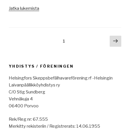
merenkulkua
”Merenkulun
pelottaa
Jatka lukemista
uutisia
Trumpin
12.8.2024:
valinta,
datan
lastivarkaudet,
omistajuus,
romutus
Artikkelien
Seur
Sivu
1
raportteja,
pause-
sivu
selaus
kaasulöytö
tilassa,
Etelä-
USA
Kiinan
kokoaa
YHDISTYS / FÖRENINGEN
merellä,
voimaa
luotsiportaista,
Lähi-
Helsingfors Skeppsbefälhavareförening rf -Helsingin
isot
Itään,
Laivanpäällikköyhdistys ry
lippumaat
zhuānyuán.”
C/0 Stig Sundberg
yhteistyöhön,
Vehnäkuja 4
vientirahoitus,
06400 Porvoo
jalostaminen
Rek/Reg nr: 67.555
ei
Merkitty rekisteriin / Registrerats: 14.06.1955
kannata,