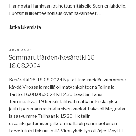
syntipukki?”
Hangosta Haminaan painottuen itäiselle Suomenlahdelle.
Luotsit ja liikenteenohjaus ovat havainneet …
”Merenkulun
Jatka lukemista
uutisia
19.8.2024:
GPS-
JULKAISTU
18.8.2024
häiriöitä
Sommarutfärden/Kesäretki 16-
Suomenlahdella,
18.08.2024
Kiina
uusii
Kesäretki 16-18.08.2024 Nyt oli taas meidän vuoromme
sisävesi-
käydä Virossa ja meillä oli matkankohteena Tallina ja
ja
Tartto. 16.08.08.2024 kl 12:30 tavattiin Länsi
rannikkotonnistoaan,
Terminaalissa. 19 henkilö lähtivät matkaan koska yksi
raportteja,
joutui perumaan sairastumisen vuoksi. Laiva oli Megastar
eläinkuljetusvarustamoita,
ja saavuimme Tallinaan kl 15:30. Hotellin
Lofooteille
sisäänkirjautumisen jälkeen meillä oli pieni muotoinen
täyssähköinen
tervetuliais tilaisuus mitä Viron yhdistys oli järjestänyt kl …