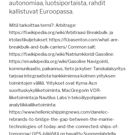
irtolastialukseen,
autonomiaa, luotsiportaista, rahdit
uusiutuvissa
tiellä
kallistuvat Euroopassa.
polttoaineissa,
hiilineutraaliuteen,
hyökkäys
alusten
Mitä tarkoittaa termi?: Arbitrage:
Punaisella
rungon
https://fi.wikipedia.org/wiki/Arbitraasi Breakbulk- ja
merellä
puhdistus,
irtolastikuljetukset: https://fi.basenton.com/what-are-
–
apinarokko,
breakbulk-and-bulk-carriers/ Common salt:
alus
päällikkö
https://fi.wikipedia.org/wiki/Natriumkloridi Gasoline:
hylätty.”
odottanut
https://en.wikipedia.org/wiki/Gasoline Navigointi,
jo
kommunikaatio, paikannus, tieto ja kyber: Tanskalaisyritys
kolme
tarjoaa integraatiota hankkimiensa kolmen yrityksen
vuotta
toimintojen välillä. Yritykset ovat Kyma As:n
oikeudenkäyntiä,
suorituskykyliiketoiminta, MacGregorin VDR-
lentotukialus
liiketoiminta ja Nautilus Labs´n tekoälypohjainen
Minsk
analytiikkaliiketoiminta:
palaa,
https://www.hellenicshippingnews.com/danelec-
yritetäänkö
rebrands-to-bridge-the-gap-between-the-marine-
päälliköstä
technologies-of-today-and-the-connected-ships-of-
tehdä
tomorrow/ GPS-häiriöitä on havaittu Suomenlahdella