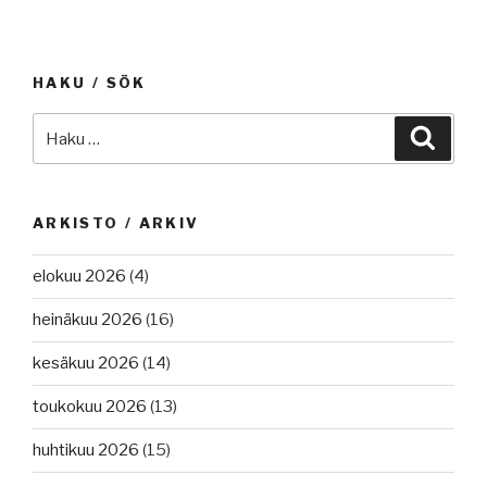
tulipaloja
ja
räjähdyksiä,
HAKU / SÖK
vahdinvaihto
Punaisella
Etsi:
Haku
merellä,
Costa
Concordia
–
ARKISTO / ARKIV
da
capo.”
elokuu 2026
(4)
heinäkuu 2026
(16)
kesäkuu 2026
(14)
toukokuu 2026
(13)
huhtikuu 2026
(15)