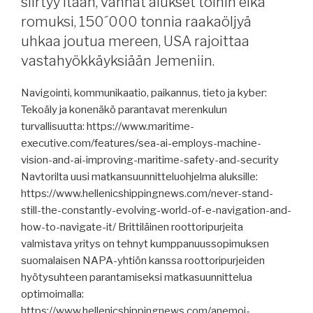
siirtyy itään, vanhat alukset töihin eikä
polaarimurtajista,
romuksi, 150´000 tonnia raakaöljyä
Arendal
uhkaa joutua mereen, USA rajoittaa
2
vastahyökkäyksiään Jemeniin.
-
terminaali,
Navigointi, kommunikaatio, paikannus, tieto ja kyber:
Wärtsilän
Tekoäly ja konenäkö parantavat merenkulun
uusi
turvallisuutta: https://www.maritime-
propulsiolinja,
executive.com/features/sea-ai-employs-machine-
VTT,
vision-and-ai-improving-maritime-safety-and-security
Rajavartiolaitoksessa
Navtorilta uusi matkansuunnitteluohjelma aluksille:
nimityksiä,
https://www.hellenicshippingnews.com/never-stand-
huthit
still-the-constantly-evolving-world-of-e-navigation-and-
sallivat
how-to-navigate-it/ Brittiläinen roottoripurjeita
pelastusoperaation,
valmistava yritys on tehnyt kumppanuussopimuksen
Sovcomflot,
suomalaisen NAPA-yhtiön kanssa roottoripurjeiden
Alandia
hyötysuhteen parantamiseksi matkasuunnittelua
voitolle.”
optimoimalla:
https://www.hellenicshippingnews.com/anemoi-