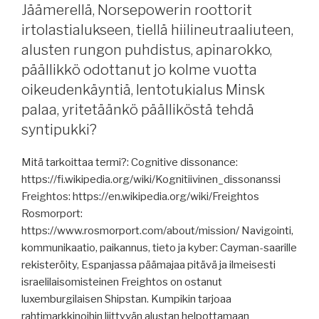
Jäämerellä, Norsepowerin roottorit
palonsammutusvaahdot
irtolastialukseen, tiellä hiilineutraaliuteen,
vaihtoon,
alusten rungon puhdistus, apinarokko,
Eckerö-
konserni,
päällikkö odottanut jo kolme vuotta
konttien
oikeudenkäyntiä, lentotukialus Minsk
valmistuksessa
palaa, yritetäänkö päälliköstä tehdä
buumi,
syntipukki?
risteily-
ja
Mitä tarkoittaa termi?: Cognitive dissonance:
lauttaliikennejulkaisu,
https://fi.wikipedia.org/wiki/Kognitiivinen_dissonanssi
ei
Freightos: https://en.wikipedia.org/wiki/Freightos
enää
Rosmorport:
leimoja
https://www.rosmorport.com/about/mission/ Navigointi,
passiin
kommunikaatio, paikannus, tieto ja kyber: Cayman-saarille
Schengenissä,
rekisteröity, Espanjassa päämajaa pitävä ja ilmeisesti
Pohjanmeren
israelilaisomisteinen Freightos on ostanut
energiasaari,
luxemburgilaisen Shipstan. Kumpikin tarjoaa
Panaman
rahtimarkkinoihin liittyvän alustan helpottamaan