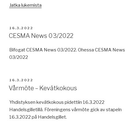
”Tapio
Jatka lukemista
Lehtinen
–
Jäsentilaisuus/Medlemstillställning
JULKAISTU
16.3.2022
23.3.2022”
CESMA News 03/2022
Bifogat CESMA News 03/2022. Ohessa CESMA News
03/2022
JULKAISTU
16.3.2022
Vårmöte – Kevätkokous
Yhdistyksen kevätkokous pidettiin 16.3.2022
Handelsgilletillä. Föreningens vårmöte gick av stapeln
16.3.2022 på Handelsgillet.