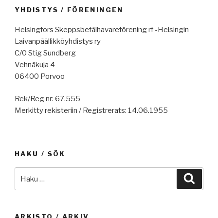
YHDISTYS / FÖRENINGEN
Helsingfors Skeppsbefälhavareförening rf -Helsingin
Laivanpäällikköyhdistys ry
C/0 Stig Sundberg
Vehnäkuja 4
06400 Porvoo
Rek/Reg nr: 67.555
Merkitty rekisteriin / Registrerats: 14.06.1955
HAKU / SÖK
Etsi:
Haku
ARKISTO / ARKIV