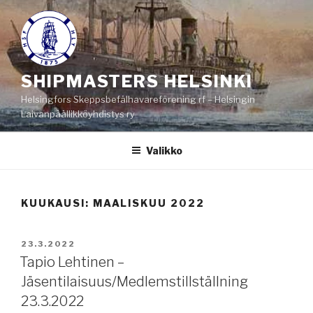
Siirry
sisältöön
SHIPMASTERS HELSINKI
Helsingfors Skeppsbefälhavareförening rf – Helsingin
Laivanpäällikköyhdistys ry
Valikko
KUUKAUSI:
MAALISKUU 2022
JULKAISTU
23.3.2022
Tapio Lehtinen –
Jäsentilaisuus/Medlemstillställning
23.3.2022