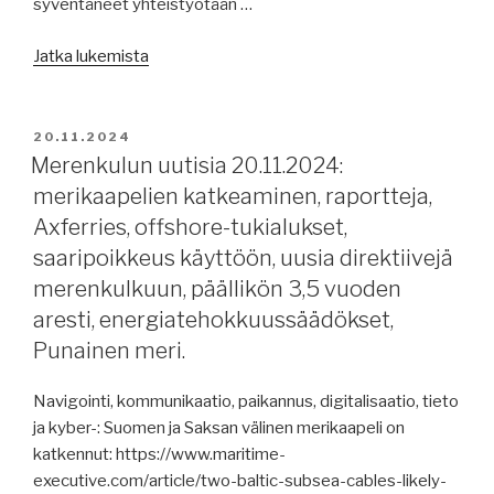
syventäneet yhteistyötään …
”Merenkulun
Jatka lukemista
uutisia
22.11.2024:
Kiinalaisalus
JULKAISTU
20.11.2024
odottaa,
Merenkulun uutisia 20.11.2024:
NAPA,
merikaapelien katkeaminen, raportteja,
ISO
Axferries, offshore-tukialukset,
4891,
saaripoikkeus käyttöön, uusia direktiivejä
merenkulkijoiden
merenkulkuun, päällikön 3,5 vuoden
terveys,
aresti, energiatehokkuussäädökset,
kiertotalous
satamissa
Punainen meri.
-
hanke,
Navigointi, kommunikaatio, paikannus, digitalisaatio, tieto
vetykäyttöisen
ja kyber-: Suomen ja Saksan välinen merikaapeli on
apukoneen
katkennut: https://www.maritime-
testaus,
executive.com/article/two-baltic-subsea-cables-likely-