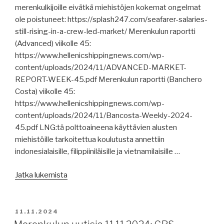
merenkulkijoille eivätkä miehistöjen kokemat ongelmat
MacGregor
ole poistuneet: https://splash247.com/seafarer-salaries-
myytiin,
still-rising-in-a-crew-led-market/ Merenkulun raportti
kiinalaistelakat
(Advanced) viikolle 45:
rulettaa,
https://www.hellenicshippingnews.com/wp-
merenkulku
content/uploads/2024/11/ADVANCED-MARKET-
vaatii
REPORT-WEEK-45.pdf Merenkulun raportti (Banchero
ympäristötoimia,
Costa) viikolle 45:
Ahti
https://www.hellenicshippingnews.com/wp-
Pool,
content/uploads/2024/11/Bancosta-Weekly-2024-
EU
45.pdf LNG:tä polttoaineena käyttävien alusten
harmaan
miehistöille tarkoitettua koulutusta annettiin
laivaston
indonesialaisille, filippiiniläisille ja vietnamilaisille …
vastatoimiin,
mt
”Merenkulun
Jatka lukemista
Pablo
uutisia
palannut,
13.11.2024:
merirosvoja
merenkulkijoiden
JULKAISTU
11.11.2024
tuomiolla,
palkkataso