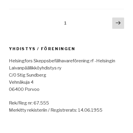
8.11.2024:
SIRE:lle
aputyökalu,
Artikkelien
Seur
Sivu
1
Hampurin
sivu
selaus
konferenssi,
ms
Ruby,
YHDISTYS / FÖRENINGEN
Finnlines
parantaa,
Helsingfors Skeppsbefälhavareförening rf -Helsingin
raportteja,
Laivanpäällikköyhdistys ry
ei
C/0 Stig Sundberg
merituulivoimaa
Vehnäkuja 4
Ruotsin
06400 Porvoo
etelärannikolle,
Rek/Reg nr: 67.555
HelSa,
Merkitty rekisteriin / Registrerats: 14.06.1955
Gasum,
Trump,
COP29,
muovijäteyleissopimus,