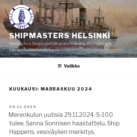
Siirry
sisältöön
SHIPMASTERS HELSINKI
Helsingfors Skeppsbefälhavareförening rf – Helsingin
Laivanpäällikköyhdistys ry
Valikko
KUUKAUSI:
MARRASKUU 2024
JULKAISTU
29.11.2024
Merenkulun uutisia 29.11.2024: S-100
tulee, Sanna Sonnisen haastattelu, Ship
Happens, vesiväylien merkitys,