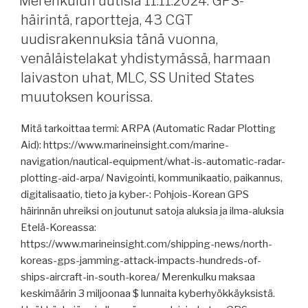
Merenkulun uutisia 11.11.2024: GPS-
sähköinen
nousussa,
häirintä, raportteja, 43 CGT
konossementti,
raportteja,
Mikko
uudisrakennuksia tänä vuonna,
eläinkuljetukset,
Heikkilän
venäläistelakat yhdistymässä, harmaan
uusi
väitöskirja.”
laivaston uhat, MLC, SS United States
päästörajoitusalue
muutoksen kourissa.
Pohjois-
Atlantille,
Mitä tarkoittaa termi: ARPA (Automatic Radar Plotting
hintakatto-
Aid): https://www.marineinsight.com/marine-
ohjeiden
navigation/nautical-equipment/what-is-automatic-radar-
päivitys.”
plotting-aid-arpa/ Navigointi, kommunikaatio, paikannus,
digitalisaatio, tieto ja kyber-: Pohjois-Korean GPS
häirinnän uhreiksi on joutunut satoja aluksia ja ilma-aluksia
Etelä-Koreassa:
https://www.marineinsight.com/shipping-news/north-
koreas-gps-jamming-attack-impacts-hundreds-of-
ships-aircraft-in-south-korea/ Merenkulku maksaa
keskimäärin 3 miljoonaa $ lunnaita kyberhyökkäyksistä.