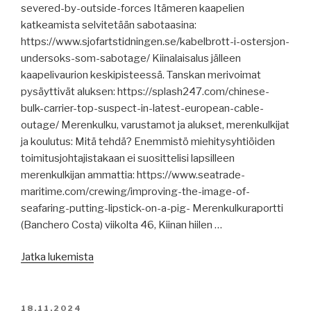
FuelEU
severed-by-outside-forces Itämeren kaapelien
-
katkeamista selvitetään sabotaasina:
pooli,
https://www.sjofartstidningen.se/kabelbrott-i-ostersjon-
Norsepower,
undersoks-som-sabotage/ Kiinalaisalus jälleen
COP29,
kaapelivaurion keskipisteessä. Tanskan merivoimat
Spliethoff-
pysäyttivät aluksen: https://splash247.com/chinese-
alukselle
bulk-carrier-top-suspect-in-latest-european-cable-
6
outage/ Merenkulku, varustamot ja alukset, merenkulkijat
kuukauden
ja koulutus: Mitä tehdä? Enemmistö miehitysyhtiöiden
tulokielto,
toimitusjohtajistakaan ei suosittelisi lapsilleen
vakuutustakuutoimikunta,
merenkulkijan ammattia: https://www.seatrade-
viskiä
maritime.com/crewing/improving-the-image-of-
145
seafaring-putting-lipstick-on-a-pig- Merenkulkuraportti
vuotta
(Banchero Costa) viikolta 46, Kiinan hiilen …
vanhasta
”Merenkulun
rukiista.”
Jatka lukemista
uutisia
20.11.2024:
merikaapelien
JULKAISTU
18.11.2024