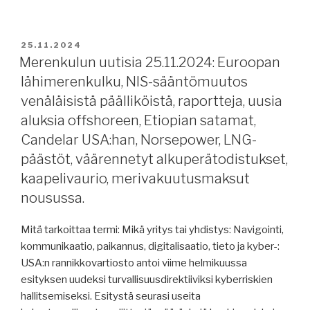
on
uutisia
valmistunut,
27.11.2024:
merenkulkijoiden
merenkulkijoiden
JULKAISTU
25.11.2024
pidätyksistä.”
palkat,
Merenkulun uutisia 25.11.2024: Euroopan
BIMCO,
lähimerenkulku, NIS-sääntömuutos
raportteja,
venäläisistä päälliköistä, raportteja, uusia
STS,
aluksia offshoreen, Etiopian satamat,
Birka
Candelar USA:han, Norsepower, LNG-
Gotland,
päästöt, väärennetyt alkuperätodistukset,
Auramarine,
Norsepower,
kaapelivaurio, merivakuutusmaksut
harmaan
nousussa.
laivaston
päätteet,
Mitä tarkoittaa termi: Mikä yritys tai yhdistys: Navigointi,
pakotteita,
kommunikaatio, paikannus, digitalisaatio, tieto ja kyber-:
painolastivedenkäsittelyjärjestelmät,
USA:n rannikkovartiosto antoi viime helmikuussa
kaapelikatkos,
esityksen uudeksi turvallisuusdirektiiviksi kyberriskien
konttien
hallitsemiseksi. Esitystä seurasi useita
kokonaispainojärjestelmä,