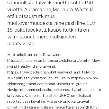
säännöllistä talviliikennettä kohta 150
vuotta, Auramarine, Meriaura, Wärtsilä,
etäluotsaustutkimus,
huoltovarmuudesta, nine dash line, EU:n
15. pakotepaketti, kaapelitutkinta on
valmistunut, merenkulkijoiden
pidätyksistä.
Mitä tarkoittaa termi: Downwind:
https://dictionary.cambridge.org/dictionary/english/dow
nwind Headwind and tailwind:
https://en.wikipedia.org/wiki/Headwind_and_tailwind
Mikä yritys tai yhdistys: Schulte Group: https://www.bs-
shipmanagement.com/about-us/schulte-group/
Navigointi, kommunikaatio, paikannus, digitalisaatio, tieto
ja kyber: UK:n merikarttalaitos (UKHO) on julkaissut
raportin, jossa kuvataan viisi askelta, jotka tukevat
onnistunutta kansainvälisen merikarttajärjestön (IHO) S-