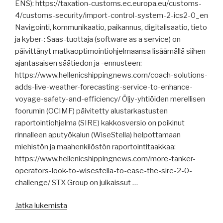
ENS): https://taxation-customs.ec.europa.eu/customs-
harmaan
4/customs-security/import-control-system-2-ics2-0_en
laivaston
Navigointi, kommunikaatio, paikannus, digitalisaatio, tieto
uhat,
ja kyber-: Saas-tuottaja (software as a service) on
MLC,
päivittänyt matkaoptimointiohjelmaansa lisäämällä siihen
SS
ajantasaisen säätiedon ja -ennusteen:
United
https://www.hellenicshippingnews.com/coach-solutions-
States
adds-live-weather-forecasting-service-to-enhance-
muutoksen
voyage-safety-and-efficiency/ Öljy-yhtiöiden merellisen
kourissa.”
foorumin (OCIMF) päivitetty alustarkastusten
raportointiohjelma (SIRE) kakkosversio on poikinut
rinnalleen aputyökalun (WiseStella) helpottamaan
miehistön ja maahenkilöstön raportointitaakkaa:
https://www.hellenicshippingnews.com/more-tanker-
operators-look-to-wisestella-to-ease-the-sire-2-0-
challenge/ STX Group on julkaissut …
”Merenkulun
Jatka lukemista
uutisia