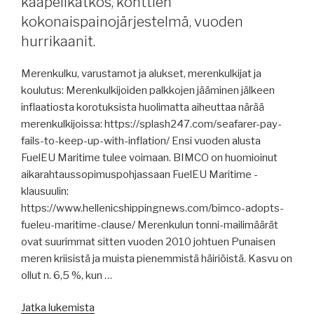
kaapelikatkos, konttien
merkitys,
kokonaispainojärjestelmä, vuoden
säännöllistä
hurrikaanit.
talviliikennettä
kohta
Merenkulku, varustamot ja alukset, merenkulkijat ja
150
koulutus: Merenkulkijoiden palkkojen jääminen jälkeen
vuotta,
inflaatiosta korotuksista huolimatta aiheuttaa närää
Auramarine,
merenkulkijoissa: https://splash247.com/seafarer-pay-
Meriaura,
fails-to-keep-up-with-inflation/ Ensi vuoden alusta
Wärtsilä,
FuelEU Maritime tulee voimaan. BIMCO on huomioinut
etäluotsaustutkimus,
aikarahtaussopimuspohjassaan FuelEU Maritime -
huoltovarmuudesta,
klausuulin:
nine
https://www.hellenicshippingnews.com/bimco-adopts-
dash
fueleu-maritime-clause/ Merenkulun tonni-mailimäärät
line,
ovat suurimmat sitten vuoden 2010 johtuen Punaisen
EU:n
meren kriisistä ja muista pienemmistä häiriöistä. Kasvu on
15.
ollut n. 6,5 %, kun …
pakotepaketti,
kaapelitutkinta
”Merenkulun
Jatka lukemista