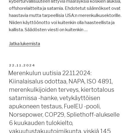
kyberturvallisuuteen liittyviä määräyksiä koskien aluksia,
vuoden
offshorelaitteita ja satamia. Ehdotetut säännökset ovat
hurrikaanit.”
haastavia mutta tarpeellisia USA:n merenkulkusektorille.
Niiden käyttöönotto voi kuitenkin olla haasteellista ja
kallista. Säädösten viesti on kuitenkin …
”Merenkulun
Jatka lukemista
uutisia
25.11.2024:
Euroopan
JULKAISTU
22.11.2024
lähimerenkulku,
Merenkulun uutisia 22.11.2024:
NIS-
Kiinalaisalus odottaa, NAPA, ISO 4891,
sääntömuutos
merenkulkijoiden terveys, kiertotalous
venäläisistä
satamissa -hanke, vetykäyttöisen
päälliköistä,
apukoneen testaus, FuelEU -pooli,
raportteja,
Norsepower, COP29, Spliethoff-alukselle
uusia
aluksia
6 kuukauden tulokielto,
offshoreen,
vakuutustakuutoimikunta, viskiä 145