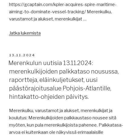
https://gcaptain.com/kpler-acquires-spire-maritime-
aiming-to-dominate-vessel-tracking/ Merenkulku,
varustamot ja alukset, merenkulkijat …
”Merenkulun
Jatka lukemista
uutisia
15.11.2024:
merenkulku
JULKAISTU
13.11.2024
valmis
Merenkulun uutisia 13.11.2024:
kohtaamaan
merenkulkijoiden palkkataso nousussa,
kyberuhat,
raportteja, eläinkuljetukset, uusi
lisää
päästörajoitusalue Pohjois-Atlantille,
harjoittelupaikkoja,
hintakatto-ohjeiden päivitys.
ICE
PACT
Merenkulku, varustamot ja alukset, merenkulkijat ja
allekirjoitettu,
koulutus: Merenkulkijoiden palkkaustaso nousee sitä
Länsiterminaali
myöten, kun pula merenkulkijoista pahenee. Palkkatasa-
1
arvoa ei kuitenkaan ole näkyvissä erimaalaisille
puretaan,