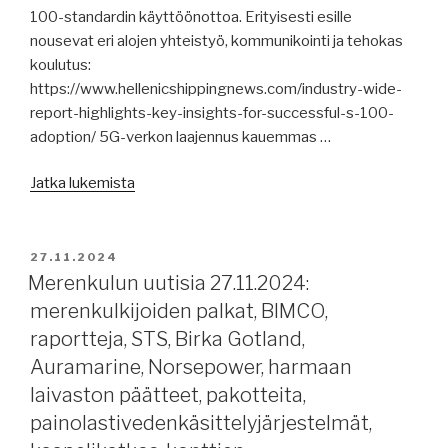
100-standardin käyttöönottoa. Erityisesti esille
nousevat eri alojen yhteistyö, kommunikointi ja tehokas
koulutus:
https://www.hellenicshippingnews.com/industry-wide-
report-highlights-key-insights-for-successful-s-100-
adoption/ 5G-verkon laajennus kauemmas …
”Merenkulun
Jatka lukemista
uutisia
29.11.2024:
S-
JULKAISTU
27.11.2024
100
Merenkulun uutisia 27.11.2024:
tulee,
merenkulkijoiden palkat, BIMCO,
Sanna
raportteja, STS, Birka Gotland,
Sonnisen
Auramarine, Norsepower, harmaan
haastattelu,
laivaston päätteet, pakotteita,
Ship
painolastivedenkäsittelyjärjestelmät,
Happens,
vesiväylien