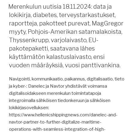
katkeaminen,
Merenkulun uutisia 18.11.2024: data ja
raportteja,
lokikirja, diabetes, terveystarkastukset,
Axferries,
raportteja, pakotteet purevat, MagGregor
offshore-
myyty, Pohjois-Amerikan satamalakoista,
tukialukset,
Thyssenkrupp, varjolaivasto, EU-
saaripoikkeus
pakotepaketti, saatavana lähes
käyttöön,
uusia
käyttämätön kalastuslaivasto, ensi
direktiivejä
vuoden määräyksiä, vuosi panttivankina.
merenkulkuun,
päällikön
Navigointi, kommunikaatio, paikannus, digitalisaatio, tieto
3,5
ja kyber-: Danelec ja Navtor yhdistävät voimansa
vuoden
digitalisoidakseen merenkulun toimintatapoja
aresti,
integroimalla sähköisen tiedonkeruun ja sähköisen
energiatehokkuussäädökset,
lokikirjasovelluksen:
Punainen
https://www.hellenicshippingnews.com/danelec-and-
meri.”
navtor-partner-to-further-digitalize-maritime-
operations-with-seamless-integration-of-high-