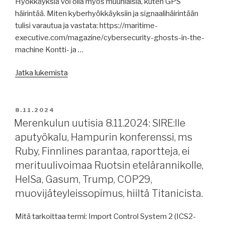
Hyökkäyksiä voi olla myös muunlaisia, kuten GPS
häirintää. Miten kyberhyökkäyksiin ja signaalihäirintään
tulisi varautua ja vastata: https://maritime-
executive.com/magazine/cybersecurity-ghosts-in-the-
machine Kontti- ja …
”Merenkulun
Jatka lukemista
uutisia
11.11.2024:
GPS-
JULKAISTU
8.11.2024
häirintä,
Merenkulun uutisia 8.11.2024: SIRE:lle
raportteja,
aputyökalu, Hampurin konferenssi, ms
43
Ruby, Finnlines parantaa, raportteja, ei
CGT
merituulivoimaa Ruotsin etelärannikolle,
uudisrakennuksia
HelSa, Gasum, Trump, COP29,
tänä
muovijäteyleissopimus, hiiltä Titanicista.
vuonna,
venäläistelakat
Mitä tarkoittaa termi: Import Control System 2 (ICS2-
yhdistymässä,