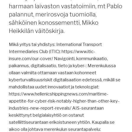
myyty,
harmaan laivaston vastatoimiin, mt Pablo
Pohjois-
palannut, merirosvoja tuomiolla,
Amerikan
sähköinen konossementti, Mikko
satamalakoista,
Heikkilän väitöskirja.
Thyssenkrupp,
varjolaivasto,
Mikä yritys tai yhdistys: International Transport
EU-
Intermediaries Club (ITIC): https://www.itic-
pakotepaketti,
insure.com/our-cover/ Navigointi, kommunikaatio,
saatavana
paikannus, digitalisaatio, tieto ja kyber-: Merenkulussa
lähes
ollaan valmiita ottamaan vastaan kohonneet
käyttämätön
kyberturvallisuusriskit digitalisaation edetessä, mikäli se
kalastuslaivasto,
mahdollistaa uudet innovaatiot ja teknologiat:
ensi
https://www.hellenicshippingnews.com/maritime-
vuoden
appetite-for-cyber-risk-notably-higher-than-other-key-
määräyksiä,
industries-new-report-reveals/ AIS-seurantaan
vuosi
keskittynyt belgialaisyhtiö on ostanut
panttivankina.”
satelliittiseurantaan erikoistuneen yhtiön. Kaupalla se
aikoo olla johtava merenkulun seurantapalvelu: