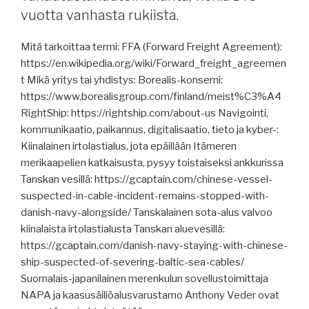
Etiopian
vuotta vanhasta rukiista.
satamat,
Candelar
Mitä tarkoittaa termi: FFA (Forward Freight Agreement):
USA:han,
https://en.wikipedia.org/wiki/Forward_freight_agreemen
Norsepower,
t Mikä yritys tai yhdistys: Borealis-konserni:
LNG-
https://www.borealisgroup.com/finland/meist%C3%A4
päästöt,
RightShip: https://rightship.com/about-us Navigointi,
väärennetyt
kommunikaatio, paikannus, digitalisaatio, tieto ja kyber-:
alkuperätodistukset,
Kiinalainen irtolastialus, jota epäillään Itämeren
kaapelivaurio,
merikaapelien katkaisusta, pysyy toistaiseksi ankkurissa
merivakuutusmaksut
Tanskan vesillä: https://gcaptain.com/chinese-vessel-
nousussa.”
suspected-in-cable-incident-remains-stopped-with-
danish-navy-alongside/ Tanskalainen sota-alus valvoo
kiinalaista irtolastialusta Tanskan aluevesillä:
https://gcaptain.com/danish-navy-staying-with-chinese-
ship-suspected-of-severing-baltic-sea-cables/
Suomalais-japanilainen merenkulun sovellustoimittaja
NAPA ja kaasusäiliöalusvarustamo Anthony Veder ovat