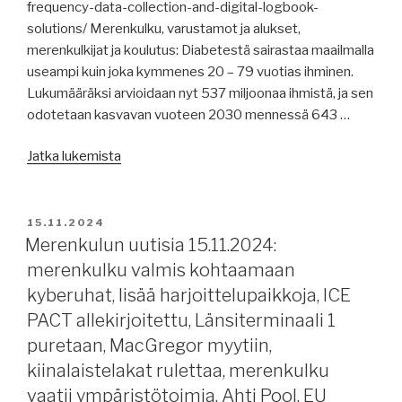
frequency-data-collection-and-digital-logbook-
solutions/ Merenkulku, varustamot ja alukset,
merenkulkijat ja koulutus: Diabetestä sairastaa maailmalla
useampi kuin joka kymmenes 20 – 79 vuotias ihminen.
Lukumääräksi arvioidaan nyt 537 miljoonaa ihmistä, ja sen
odotetaan kasvavan vuoteen 2030 mennessä 643 …
”Merenkulun
Jatka lukemista
uutisia
18.11.2024:
data
JULKAISTU
15.11.2024
ja
Merenkulun uutisia 15.11.2024:
lokikirja,
merenkulku valmis kohtaamaan
diabetes,
kyberuhat, lisää harjoittelupaikkoja, ICE
terveystarkastukset,
PACT allekirjoitettu, Länsiterminaali 1
raportteja,
puretaan, MacGregor myytiin,
pakotteet
kiinalaistelakat rulettaa, merenkulku
purevat,
MagGregor
vaatii ympäristötoimia, Ahti Pool, EU