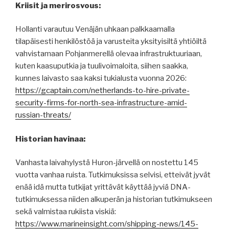
Kriisit ja merirosvous:
Hollanti varautuu Venäjän uhkaan palkkaamalla
tilapäisesti henkilöstöä ja varusteita yksityisiltä yhtiöiltä
vahvistamaan Pohjanmerellä olevaa infrastruktuuriaan,
kuten kaasuputkia ja tuulivoimaloita, siihen saakka,
kunnes laivasto saa kaksi tukialusta vuonna 2026:
https://gcaptain.com/netherlands-to-hire-private-
security-firms-for-north-sea-infrastructure-amid-
russian-threats/
Historian havinaa:
Vanhasta laivahylystä Huron-järvellä on nostettu 145
vuotta vanhaa ruista. Tutkimuksissa selvisi, etteivät jyvät
enää idä mutta tutkijat yrittävät käyttää jyviä DNA-
tutkimuksessa niiden alkuperän ja historian tutkimukseen
sekä valmistaa rukiista viskiä:
https://www.marineinsight.com/shipping-news/145-