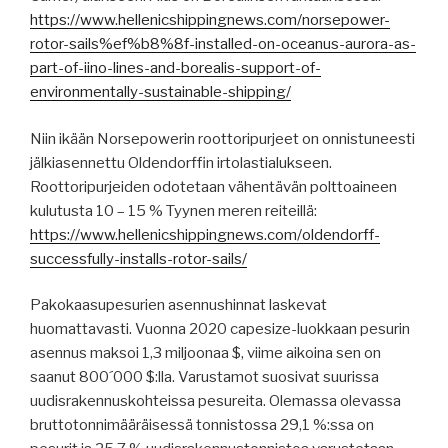
https://www.hellenicshippingnews.com/norsepower-
rotor-sails%ef%b8%8f-installed-on-oceanus-aurora-as-
part-of-iino-lines-and-borealis-support-of-
environmentally-sustainable-shipping/
Niin ikään Norsepowerin roottoripurjeet on onnistuneesti
jälkiasennettu Oldendorffin irtolastialukseen.
Roottoripurjeiden odotetaan vähentävän polttoaineen
kulutusta 10 – 15 % Tyynen meren reiteillä:
https://www.hellenicshippingnews.com/oldendorff-
successfully-installs-rotor-sails/
Pakokaasupesurien asennushinnat laskevat
huomattavasti. Vuonna 2020 capesize-luokkaan pesurin
asennus maksoi 1,3 miljoonaa $, viime aikoina sen on
saanut 800´000 $:lla. Varustamot suosivat suurissa
uudisrakennuskohteissa pesureita. Olemassa olevassa
bruttotonnimääräisessä tonnistossa 29,1 %:ssa on