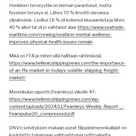
Henkinen terveystila on hieman parantunut, mutta
fyysinen terveys ei. Lähes 70 % ilmoitti olevansa
ylipainoisia- Lisäksi 16 % oli kokenut kiusaamista ja lähes
40 % aikoi tai oli jo vaihtanut alaa:
https://www.seatrade-
maritime.com/crewing/seafarer-mental-wellness-
improves-physical-health-issues-remain
Mikä on FFA ja miten sillä hallitaan rahtiriskejä:
https://www.hellenicshippingnews.com/the-importance-
of-an-ffa-market-in-todays-volatile-shipping-freight-
market/
Merenkulun raportti (Fearnleys) viikolle 47:
https://www.hellenicshippingnews.com/wp-
content/uploads/2024/11/Fearnleys-Weekly-Report-_-
Fearnpulse20_compressed.pdf
DNV:n selvityksen mukaan useat filippiinimerenkulkijat on
koulutettu toimimaan vaihtoehtoisia polttoaineita