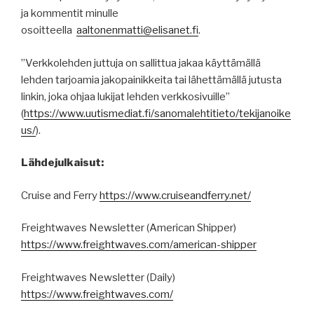
ja kommentit minulle
osoitteella
aaltonenmatti@elisanet.fi
.
”Verkkolehden juttuja on sallittua jakaa käyttämällä
lehden tarjoamia jakopainikkeita tai lähettämällä jutusta
linkin, joka ohjaa lukijat lehden verkkosivuille”
(
https
://
www.uutismediat.fi
/sanomalehtitieto/
tekijanoike
us
/
).
Lähdejulkaisut:
Cruise and Ferry
https://www.cruiseandferry.net/
Freightwaves Newsletter (American Shipper)
https://www.freightwaves.com/american-shipper
Freightwaves Newsletter (Daily)
https://www.freightwaves.com/