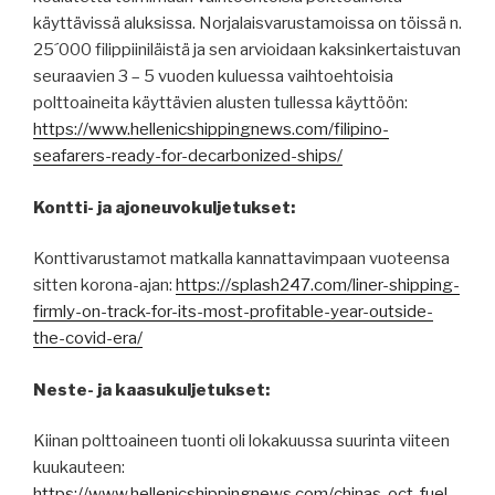
käyttävissä aluksissa. Norjalaisvarustamoissa on töissä n.
25´000 filippiiniläistä ja sen arvioidaan kaksinkertaistuvan
seuraavien 3 – 5 vuoden kuluessa vaihtoehtoisia
polttoaineita käyttävien alusten tullessa käyttöön:
https://www.hellenicshippingnews.com/filipino-
seafarers-ready-for-decarbonized-ships/
Kontti- ja ajoneuvokuljetukset:
Konttivarustamot matkalla kannattavimpaan vuoteensa
sitten korona-ajan:
https://splash247.com/liner-shipping-
firmly-on-track-for-its-most-profitable-year-outside-
the-covid-era/
Neste- ja kaasukuljetukset:
Kiinan polttoaineen tuonti oli lokakuussa suurinta viiteen
kuukauteen:
https://www.hellenicshippingnews.com/chinas-oct-fuel-