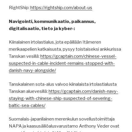
RightShip:
https://rightship.com/about-us
Navigointi, kommunikaatio, paikannus,
digitalisaatio, tieto ja kyber-:
Kiinalainen irtolastialus, jota epäillään Itämeren
merikaapelien katkaisusta, pysyy toistaiseksi ankkurissa
Tanskan vesillä:
https://gcaptain.com/chinese-vessel-
suspected-in-cable-incident-remains-stopped-with-
danish-navy-alongside/
Tanskalainen sota-alus valvoo kiinalaista irtolastialusta
Tanskan aluevesillä:
https://gcaptain.com/danish-navy-
staying-with-chinese-ship-suspected-of-severing-
baltic-sea-cables/
Suomalais-japanilainen merenkulun sovellustoimittaja
NAPA ja kaasusäiliöalusvarustamo Anthony Veder ovat