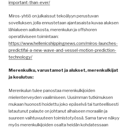
important-than-ever/
Miros-yhtiö on julkaissut tekoälyyn perustuvan
sovelluksen, jolla ennustetaan ajantasaista kuvaa aluksen
lähialueen aallokosta, merenkulun ja offshoren
operatiiviseen toimintaan:
https://www.hellenicshippingnews.com/miros-launches-
predictifai-a-new-wave-and-vessel-motion-prediction-
technology/
Merenkulku, varustamot ja alukset, merenkulkijat
ja koulutus:
Merenkulun tulee panostaa merenkulkijoiden
mielenterveyden vaalimiseen. Uusimman tutkimuksen
mukaan huonosti hoidettu joko epäselvä tai tunteellisesti
latautunut palaute on johtanut alhaiseen moraaliin ja
suureen vaihtuvuuteen toimistotyössä. Sama tarve näkyy
myös merenkulkijoiden osalta heidän kohdatessaan