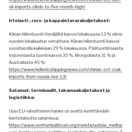
oil-imports-climb-to-five-month-high/
Irtolasti-, roro- ja kappaletavarakuljetukset:
Kiinan hiilentuonti Venäjältä kasvoi lokakuussa 13 % viime
vuoden lokakuuhun verrattuna. Kiinan hiilentuonti kasvoi
vuositasolla kaikkiaan 29 % lokakuussa. Päätuontimaasta
Indonesiasta tuonti kasvoi 35 %, Mongoliasta 31 % ja
Australiasta 45 %:
https://www.hellenicshippingnews.com/chinas-oct-coal-
imports-from-russia-rise-13/
Satamat, terminaalit, takamaakuljetukset ja
logistiikka:
Uusi EU-rahoitteinen hanke on avattu kehittämään
kiertotaloutta satamissa:
https://www.centrumbalticum.org/meista/uutisia_meilta/