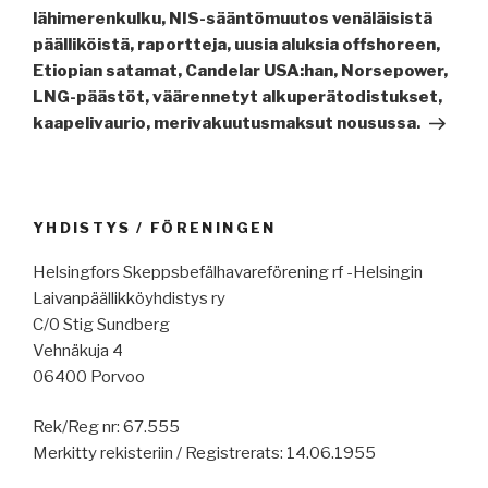
lähimerenkulku, NIS-sääntömuutos venäläisistä
päälliköistä, raportteja, uusia aluksia offshoreen,
Etiopian satamat, Candelar USA:han, Norsepower,
LNG-päästöt, väärennetyt alkuperätodistukset,
kaapelivaurio, merivakuutusmaksut nousussa.
YHDISTYS / FÖRENINGEN
Helsingfors Skeppsbefälhavareförening rf -Helsingin
Laivanpäällikköyhdistys ry
C/0 Stig Sundberg
Vehnäkuja 4
06400 Porvoo
Rek/Reg nr: 67.555
Merkitty rekisteriin / Registrerats: 14.06.1955