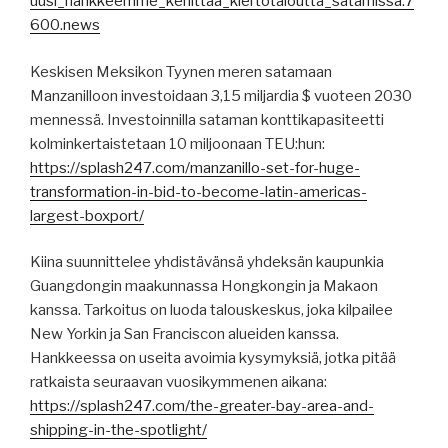
uusi_hankkeemme_kehittaa_kiertotaloutta_satamissa.7
600.news
Keskisen Meksikon Tyynen meren satamaan
Manzanilloon investoidaan 3,15 miljardia $ vuoteen 2030
mennessä. Investoinnilla sataman konttikapasiteetti
kolminkertaistetaan 10 miljoonaan TEU:hun:
https://splash247.com/manzanillo-set-for-huge-
transformation-in-bid-to-become-latin-americas-
largest-boxport/
Kiina suunnittelee yhdistävänsä yhdeksän kaupunkia
Guangdongin maakunnassa Hongkongin ja Makaon
kanssa. Tarkoitus on luoda talouskeskus, joka kilpailee
New Yorkin ja San Franciscon alueiden kanssa.
Hankkeessa on useita avoimia kysymyksiä, jotka pitää
ratkaista seuraavan vuosikymmenen aikana:
https://splash247.com/the-greater-bay-area-and-
shipping-in-the-spotlight/