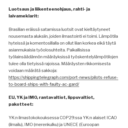
Luotsaus ja liikenteenohjaus, rahti- ja
laivameklarit:
Brasilian eräissä satamissa luotsit ovat kieltäytyneet
nousemasta aluksiin, joiden ilmastointi ei toimi. Lämpötila
hyteissä ja komentosillalla on ollut liian korkea eikä täytä
asianmukaisia työolosuhteita. Paikallisissa
työlainsäädännön määräyksissä työskentelylämpötilojen
tulee olla tietyissä rajoissa. Määräysten rikkomisesta
voidaan määrätä sakkoja:
https://shippingtelegraph.com/port-news/pilots-refuse-
to-board-ships-with-faulty-ac-gard/
EU, YK ja IMO, rantavaltiot, lippuvaltiot,
pakotteet:
YK:n ilmastokokouksessa COP29:ssa YK:n alaiset ICAO
(ilmailu), IMO (merenkulku) ja UNECE (Euroopan