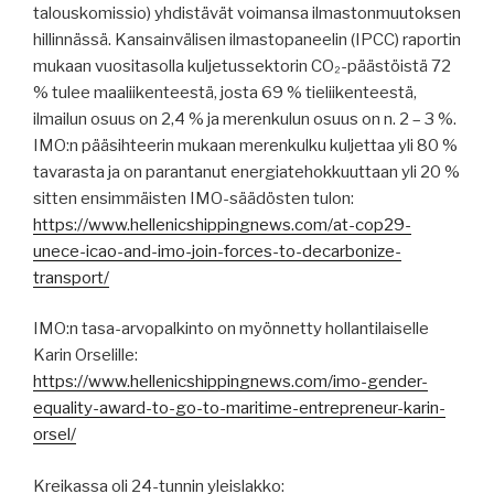
talouskomissio) yhdistävät voimansa ilmastonmuutoksen
hillinnässä. Kansainvälisen ilmastopaneelin (IPCC) raportin
mukaan vuositasolla kuljetussektorin CO₂-päästöistä 72
% tulee maaliikenteestä, josta 69 % tieliikenteestä,
ilmailun osuus on 2,4 % ja merenkulun osuus on n. 2 – 3 %.
IMO:n pääsihteerin mukaan merenkulku kuljettaa yli 80 %
tavarasta ja on parantanut energiatehokkuuttaan yli 20 %
sitten ensimmäisten IMO-säädösten tulon:
https://www.hellenicshippingnews.com/at-cop29-
unece-icao-and-imo-join-forces-to-decarbonize-
transport/
IMO:n tasa-arvopalkinto on myönnetty hollantilaiselle
Karin Orselille:
https://www.hellenicshippingnews.com/imo-gender-
equality-award-to-go-to-maritime-entrepreneur-karin-
orsel/
Kreikassa oli 24-tunnin yleislakko: