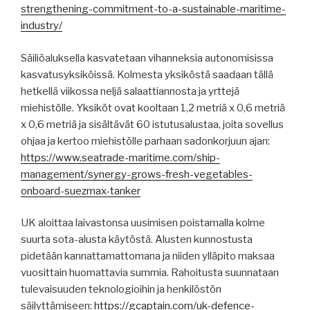
strengthening-commitment-to-a-sustainable-maritime-
industry/
Säiliöaluksella kasvatetaan vihanneksia autonomisissa
kasvatusyksiköissä. Kolmesta yksiköstä saadaan tällä
hetkellä viikossa neljä salaattiannosta ja yrttejä
miehistölle. Yksiköt ovat kooltaan 1,2 metriä x 0,6 metriä
x 0,6 metriä ja sisältävät 60 istutusalustaa, joita sovellus
ohjaa ja kertoo miehistölle parhaan sadonkorjuun ajan:
https://www.seatrade-maritime.com/ship-
management/synergy-grows-fresh-vegetables-
onboard-suezmax-tanker
UK aloittaa laivastonsa uusimisen poistamalla kolme
suurta sota-alusta käytöstä. Alusten kunnostusta
pidetään kannattamattomana ja niiden ylläpito maksaa
vuosittain huomattavia summia. Rahoitusta suunnataan
tulevaisuuden teknologioihin ja henkilöstön
säilyttämiseen:
https://gcaptain.com/uk-defence-