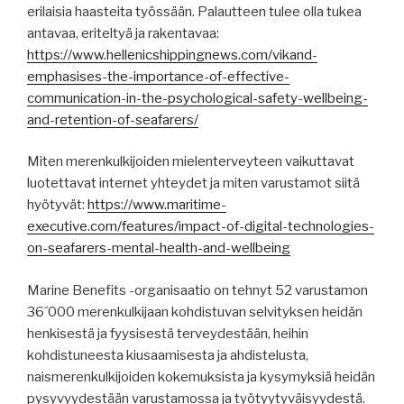
erilaisia haasteita työssään. Palautteen tulee olla tukea
antavaa, eriteltyä ja rakentavaa:
https://www.hellenicshippingnews.com/vikand-
emphasises-the-importance-of-effective-
communication-in-the-psychological-safety-wellbeing-
and-retention-of-seafarers/
Miten merenkulkijoiden mielenterveyteen vaikuttavat
luotettavat internet yhteydet ja miten varustamot siitä
hyötyvät:
https://www.maritime-
executive.com/features/impact-of-digital-technologies-
on-seafarers-mental-health-and-wellbeing
Marine Benefits -organisaatio on tehnyt 52 varustamon
36´000 merenkulkijaan kohdistuvan selvityksen heidän
henkisestä ja fyysisestä terveydestään, heihin
kohdistuneesta kiusaamisesta ja ahdistelusta,
naismerenkulkijoiden kokemuksista ja kysymyksiä heidän
pysyvyydestään varustamossa ja työtyytyväisyydestä.