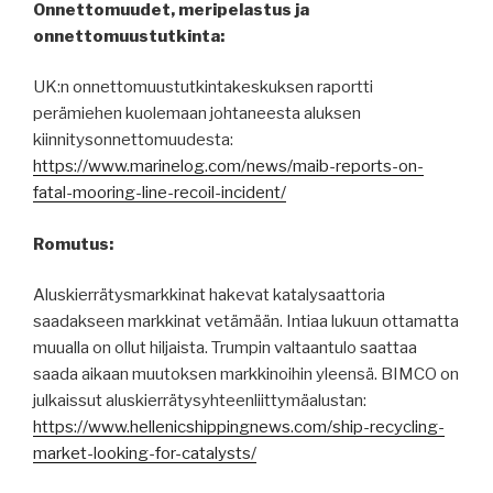
Onnettomuudet, meripelastus ja
onnettomuustutkinta:
UK:n onnettomuustutkintakeskuksen raportti
perämiehen kuolemaan johtaneesta aluksen
kiinnitysonnettomuudesta:
https://www.marinelog.com/news/maib-reports-on-
fatal-mooring-line-recoil-incident/
Romutus:
Aluskierrätysmarkkinat hakevat katalysaattoria
saadakseen markkinat vetämään. Intiaa lukuun ottamatta
muualla on ollut hiljaista. Trumpin valtaantulo saattaa
saada aikaan muutoksen markkinoihin yleensä. BIMCO on
julkaissut aluskierrätysyhteenliittymäalustan:
https://www.hellenicshippingnews.com/ship-recycling-
market-looking-for-catalysts/