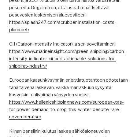
pesurit ja 25,7 % uudisrakennustonnistoa varustetaan
pesureilla. Ongelma on, että useat maat kieltävät
pesuvesien laskemisen aluevesilleen:
https://splash247.com/scrubber-installation-costs-
plummet/
CII (Carbon Intensity Indicator) ja sen soveltaminen:
https://www.marineinsight.com/green-shipping/carbon-
intensity-indicator-cii-and-actionable-solutions-for-
shipping-industry/
Euroopan kaasunkysynnän energiatuotantoon odotetaan
tänä talvena laskevan, vaikka marraskuun kysyntä
kasvoikin tuulivoiman vähyyden vuoksi:
https://www.hellenicshippingnews.com/european-gas-
for-power-demand-to-drop-this-winter-despite-rare-
november-rise/
Kiinan bensiinin kulutus laskee sähköajoneuvojen