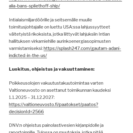
alia-bans-spliethoff-ship/
Intialaismiljardöörille ja seitsemälle muulle
toimitusjohtajalle on luettu USA:ssa lahjussyytteet
väitetyistä rikoksista, jotka liittyvät lahjuksiin Intian
hallituksen virkamiehille aurinkoenergiasopimusten
varmistamiseksi:
https://splash247.com/gautam-adani-
indicted-in-the-us/
Luokitus, ohjeistus ja vakuuttaminen:
Poikkeusolojen vakuutustakuutoimintaa varten
Valtioneuvosto on asettanut toimikunnan kaudeksi
1.1.2025 – 31.12.2027:
https://valtioneuvosto.fi/paatokset/paatos?
decisionId=2566
DNV:n ohjeistus painolastivesien kirjanpidolle ja
raportoinnille. Tulossa on muutoksia, jotka pitää