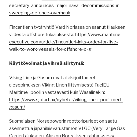
secretary-announces-major-naval-decommissions-in-
sweeping-defence-overhaul/
Fincantierin tytäryhtiö Vard Norjassa on saanut tilauksen
viidestä offshore tukialuksesta:
https://www.maritime-
executive.com/article/fincantieri-inks-order-for-five-
walk-to-work-vessels-for-offshore-o-g
Käyttövoimat ja vihreä siirtymä:
Viking Line ja Gasum ovat allekirjoittaneet
aiesopimuksen Viking Linen liittymisestä FuelEU
Maritime -pooliin vastaavasti kuin Wasalinekin:
https://www.sjofart.ax/nyheter/viking-line-i-pool-med-
gasum/
Suomalaisen Norsepowerin roottoripurjeet on saatu
asennettua japanilaisvarustamon VLGC (Very Large Gas
Carrier) alukseen. Alus on Borealiksen rahtauksessa: