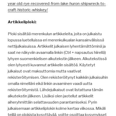
year-old-rye-recovered-from-lake-huron-shipwreck-to-
craft-historic-whiskey/
Artikkeliploki:
Ploki sisältää merenkulun artikkeleita, joita on julkaistu
lopussa luetelluissa eri merenkulkualan kansainvälisissä
nettijulkaisuissa. Artikkelit julkaisen lyhentämättöminä ja
saat ne näkyviin avaamalla linkin (Ctrl + napsautus hiirellä)
lyhyen suomenkielisen alkutekstin jälkeen. Alkutekstissä
olen lyhyesti kuvannut artikkelin sisältöä. Käytetyt
julkaisut ovat maksuttomia mutta vaativat
rekisteröitymisen. Olen rekisteröitynyt kaikkiin julkaisuihin
omalla nimelläni eikä linkin avaaminen vaadi uutta
rekisteröitymistä. Lähdejulkaisut ovat listattuna tämän
alkutekstin jälkeen. Lisäksi olen jaotellut artikkelit
aiheryhmittäin selattavuuden parantamiseksi. Pyrin
julkaisemaan artikkeliplokin kolme kertaa viikossa. Mikäli
teillä on plokista kysyttävää, voitte osoittaa kysymykset