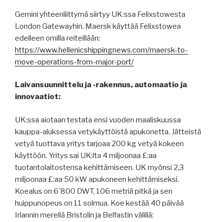
Gemini yhteenliittymä siirtyy UK:ssa Felixstowesta
London Gatewayhin. Maersk käyttää Felixstowea
edelleen omilla reiteillään:
https://www.hellenicshippingnews.com/maersk-to-
move-operations-from-major-port/
Laivansuunnittelu ja -rakennus, automaatio ja
innovaatiot:
UK:ssa aiotaan testata ensi vuoden maaliskuussa
kauppa-aluksessa vetykäyttöistä apukonetta. Jätteistä
vetyä tuottava yritys tarjoaa 200 kg vetyä kokeen
käyttöön. Yritys sai UK:lta 4 miljoonaa £:aa
tuotantolaitostensa kehittämiseen. UK myönsi 2,3
miljoonaa £:aa 50 kW apukoneen kehittämiseksi.
Koealus on 6´800 DWT, 106 metriä pitkä ja sen
huippunopeus on 11 solmua. Koe kestää 40 päivää
Irlannin merellä Bristolin ja Belfastin välillä: