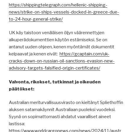
https://shippingtelegraph.com/hellenic-shipping-
news/strike-on-ships-vessels-docked-in-greece-due-
to-24-hour-general-strike/
UK käy taistoon venäläisen öljyn väärennettyjen
alkuperädokumenttien käytön estämiseksi. Se on
antanut uuden ohjeen, kenen myöntämät dokumentit
kelpaavat ja kenen eivät:
https://gcaptain.com/uk-
cracks-down-on-russian-oil-sanctions-evasion-new-
advisory-targets-falsified-origin-certificates/
Valvonta, rikokset, tutkinnat ja oikeuden
päätökset:
Australian meriturvallisuusvirasto on kieltänyt Spliethoffin
aluksen satamakäynnit Australiaan puoleksi vuodeksi.
Syynä on sopimattomasti ahdatut vaaralliset aineet
lastissa:
https://www.worldcargonews.com/news/2024/11/austr