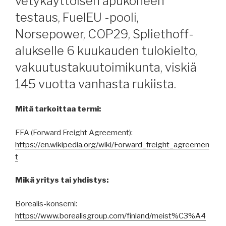
vetykäyttöisen apukoneen
testaus, FuelEU -pooli,
Norsepower, COP29, Spliethoff-
alukselle 6 kuukauden tulokielto,
vakuutustakuutoimikunta, viskiä
145 vuotta vanhasta rukiista.
Mitä tarkoittaa termi:
FFA (Forward Freight Agreement):
https://en.wikipedia.org/wiki/Forward_freight_agreemen
t
Mikä yritys tai yhdistys:
Borealis-konserni:
https://www.borealisgroup.com/finland/meist%C3%A4