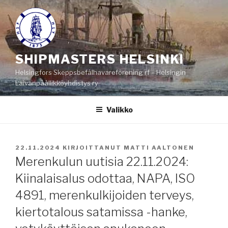
Siirry
sisältöön
SHIPMASTERS HELSINKI
Helsingfors Skeppsbefälhavareförening rf – Helsingin
Laivanpäällikköyhdistys ry
Valikko
JULKAISTU
22.11.2024
KIRJOITTANUT
MATTI AALTONEN
Merenkulun uutisia 22.11.2024:
Kiinalaisalus odottaa, NAPA, ISO
4891, merenkulkijoiden terveys,
kiertotalous satamissa -hanke,