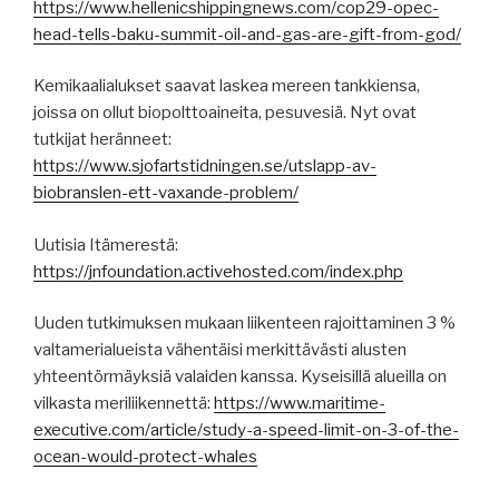
https://www.hellenicshippingnews.com/cop29-opec-
head-tells-baku-summit-oil-and-gas-are-gift-from-god/
Kemikaalialukset saavat laskea mereen tankkiensa,
joissa on ollut biopolttoaineita, pesuvesiä. Nyt ovat
tutkijat heränneet:
https://www.sjofartstidningen.se/utslapp-av-
biobranslen-ett-vaxande-problem/
Uutisia Itämerestä:
https://jnfoundation.activehosted.com/index.php
Uuden tutkimuksen mukaan liikenteen rajoittaminen 3 %
valtamerialueista vähentäisi merkittävästi alusten
yhteentörmäyksiä valaiden kanssa. Kyseisillä alueilla on
vilkasta meriliikennettä:
https://www.maritime-
executive.com/article/study-a-speed-limit-on-3-of-the-
ocean-would-protect-whales