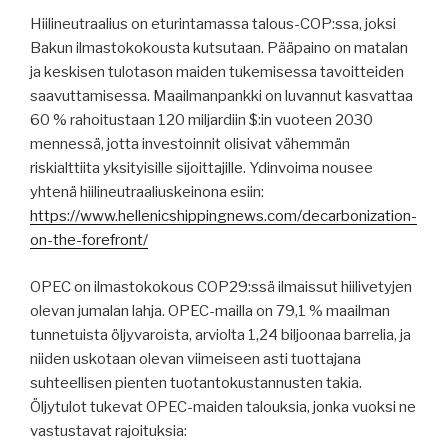
Hiilineutraalius on eturintamassa talous-COP:ssa, joksi
Bakun ilmastokokousta kutsutaan. Pääpaino on matalan
ja keskisen tulotason maiden tukemisessa tavoitteiden
saavuttamisessa. Maailmanpankki on luvannut kasvattaa
60 % rahoitustaan 120 miljardiin $:in vuoteen 2030
mennessä, jotta investoinnit olisivat vähemmän
riskialttiita yksityisille sijoittajille. Ydinvoima nousee
yhtenä hiilineutraaliuskeinona esiin:
https://www.hellenicshippingnews.com/decarbonization-
on-the-forefront/
OPEC on ilmastokokous COP29:ssä ilmaissut hiilivetyjen
olevan jumalan lahja. OPEC-mailla on 79,1 % maailman
tunnetuista öljyvaroista, arviolta 1,24 biljoonaa barrelia, ja
niiden uskotaan olevan viimeiseen asti tuottajana
suhteellisen pienten tuotantokustannusten takia.
Öljytulot tukevat OPEC-maiden talouksia, jonka vuoksi ne
vastustavat rajoituksia: