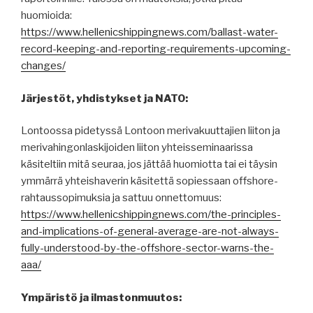
huomioida:
https://www.hellenicshippingnews.com/ballast-water-
record-keeping-and-reporting-requirements-upcoming-
changes/
Järjestöt, yhdistykset ja NATO:
Lontoossa pidetyssä Lontoon merivakuuttajien liiton ja
merivahingonlaskijoiden liiton yhteisseminaarissa
käsiteltiin mitä seuraa, jos jättää huomiotta tai ei täysin
ymmärrä yhteishaverin käsitettä sopiessaan offshore-
rahtaussopimuksia ja sattuu onnettomuus:
https://www.hellenicshippingnews.com/the-principles-
and-implications-of-general-average-are-not-always-
fully-understood-by-the-offshore-sector-warns-the-
aaa/
Ympäristö ja ilmastonmuutos: