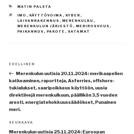
KATEGORIAT
MATIN PALSTA
AVAINSANAT
IMO
,
KÄYTTÖVOIMA
,
KYBER
,
LAIVANRAKENNUS
,
MERENKULKU
,
MERENKULUN JÄRJESTÖ
,
MERIROSVOUS
,
PAIKANNUS
,
PAKOTE
,
SATAMAT
Artikkelien
Edellinen
EDELLINEN
selaus
artikkeli
Merenkulun uutisia 20.11.2024: merikaapelien
katkeaminen, raportteja, Axferries, offshore-
tukialukset, saaripoikkeus käyttöön, uusia
direktiivejä merenkulkuun, päällikön 3,5 vuoden
aresti, energiatehokkuussäädökset, Punainen
meri.
Seuraava
SEURAAVA
artikkeli
Merenkulun uutisia 25.11.2024: Euroopan