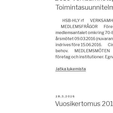
Toimintasuunnitel
HSB-HLY rf VERKSAMHET
MEDLEMSFRÅGOR Föreninge
medlemsantalet omkring 70-8
årsmötet 09.03.2016 (nuvar
indrives före 15.06.2016. Cir
behov. MEDLEMSMÖTEN För
företag och institutioner. 
”2016
Jatka lukemista
Verksamhetsp
–
2016
Toimintasuunn
JULKAISTU
18.3.2016
Vuosikertomus 20