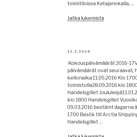
toimitiloissa Katajanokalla, …
”Besök
Jatka lukemista
–
Vierailu
Ab
Arctia
JULKAISTU
11.3.2016
Shipping
Oy”
Kokouspäivämäärät 2016-17V
päivämäärät ovat seuraavat, 
kellonaika:11.05.2016 Klo 1700
toimistolla28.09.2016 klo 180
Handelsgillet Joululeipä11.01
klo 1800 Handelsgillet Vuosi
09.03.2016 bestämt dagarna är
1700 Besök till Arctia Shippi
Handelsgillet …
””
Jatka lukemista