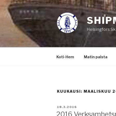
Siirry
sisältöön
SHIP
Helsingfors Sk
Koti-Hem
Matin palsta
KUUKAUSI:
MAALISKUU 2
JULKAISTU
18.3.2016
2016 Verksamhetsp