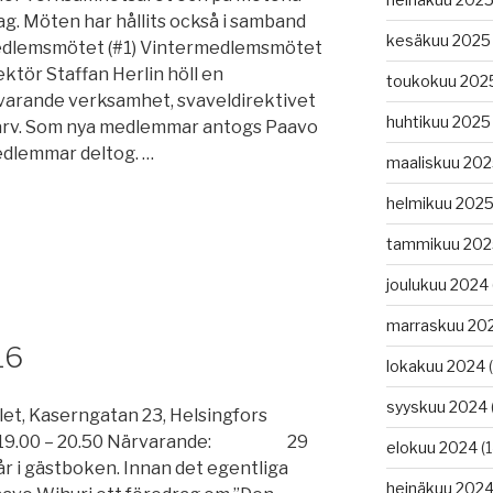
ag. Möten har hållits också i samband
kesäkuu 2025
edlemsmötet (#1) Vintermedlemsmötet
rektör Staffan Herlin höll en
toukokuu 202
varande verksamhet, svaveldirektivet
huhtikuu 2025
värv. Som nya medlemmar antogs Paavo
edlemmar deltog. …
maaliskuu 20
helmikuu 202
e
tammikuu 202
joulukuu 2024
marraskuu 20
16
lokakuu 2024
(
syyskuu 2024
aserngatan 23, Helsingfors
00 – 20.50 Närvarande: 29
elokuu 2024
(1
 i gästboken. Innan det egentliga
heinäkuu 202