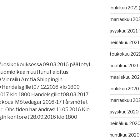
joulukuu 2021
(
marraskuu 20
syyskuu 2021
(
heinäkuu 2021
toukokuu 202
uosikokouksessa 09.03.2016 päätetyt
huhtikuu 2021
huomioikaa muuttunut aloitus
maaliskuu 202
 Vierailu Arctia Shippingin
0 Handelsgillet07.12.2016 klo 1800
joulukuu 2020
.2017 klo 1800 Handelsgillet08.03.2017
marraskuu 20
kokous Mötedagar 2016-17 I årsmötet
: Obs tiden har ändras! 11.05.2016 Klo
syyskuu 2020
ngin kontoret 28.09.2016 klo 1800
heinäkuu 202
huhtikuu 2020