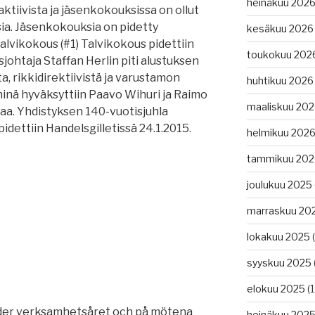
heinäkuu 202
aktiivista ja jäsenkokouksissa on ollut
ksia. Jäsenkokouksia on pidetty
kesäkuu 2026
Talvikokous (#1) Talvikokous pidettiin
toukokuu 202
sjohtaja Staffan Herlin piti alustuksen
, rikkidirektiivistä ja varustamon
huhtikuu 2026
ninä hyväksyttiin Paavo Wihuri ja Raimo
maaliskuu 20
ajaa. Yhdistyksen 140-vuotisjuhla
idettiin Handelsgilletissä 24.1.2015.
helmikuu 202
tammikuu 202
us
joulukuu 2025
marraskuu 20
lokakuu 2025
(
syyskuu 2025
5
elokuu 2025
(1
nder verksamhetsåret och på mötena
heinäkuu 202