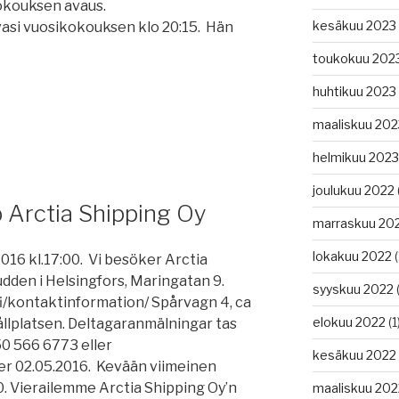
Kokouksen avaus.
kesäkuu 2023
asi vuosikokouksen klo 20:15. Hän
toukokuu 202
huhtikuu 2023
maaliskuu 202
helmikuu 2023
joulukuu 2022
b Arctia Shipping Oy
marraskuu 20
lokakuu 2022
(
2016 kl.17:00. Vi besöker Arctia
udden i Helsingfors, Maringatan 9.
syyskuu 2022
(
.fi/kontaktinformation/ Spårvagn 4, ca
elokuu 2022
(1
lplatsen. Deltagaranmälningar tas
50 566 6773 eller
kesäkuu 2022
r 02.05.2016. Kevään viimeinen
0. Vierailemme Arctia Shipping Oy’n
maaliskuu 202