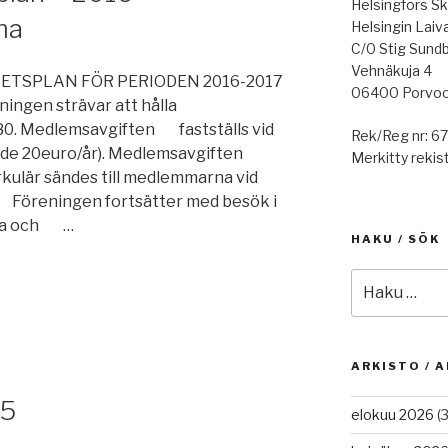
Helsingfors Sk
ma
Helsingin Laiv
C/0 Stig Sund
Vehnäkuja 4
SPLAN FÖR PERIODEN 2016-2017
06400 Porvo
n strävar att hålla
0. Medlemsavgiften fastställs vid
Rek/Reg nr: 6
ande 20euro/år). Medlemsavgiften
Merkitty rekist
kulär sändes till medlemmarna vid
eningen fortsätter med besök i
Egna och …
HAKU / SÖK
Etsi:
lan
itelma”
ARKISTO / A
15
elokuu 2026
(3