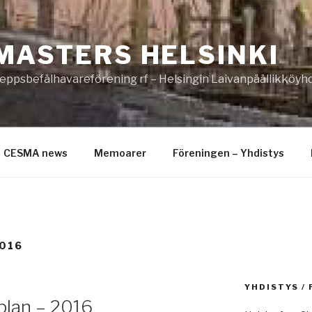
MASTERS HELSINKI
eppsbefälhavareförening rf – Helsingin Laivanpäällikköyhd
CESMA news
Memoarer
Föreningen – Yhdistys
016
YHDISTYS /
lan – 2016