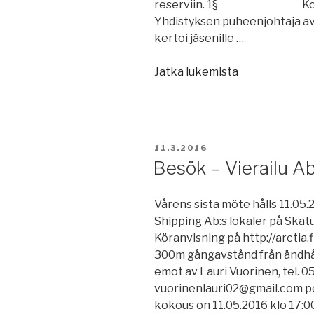
reserviin. 1§ 
Yhdistyksen puheenjohtaja av
kertoi jäsenille …
”Vuosikokous
Jatka lukemista
09.03.2016”
JULKAISTU
11.3.2016
Besök – Vierailu A
Vårens sista möte hålls 11.05.
Shipping Ab:s lokaler på Skat
Köranvisning på http://arctia
300m gångavstånd från ändhål
emot av Lauri Vuorinen, tel. 0
vuorinenlauri02@gmail.com pe
kokous on 11.05.2016 klo 17:0