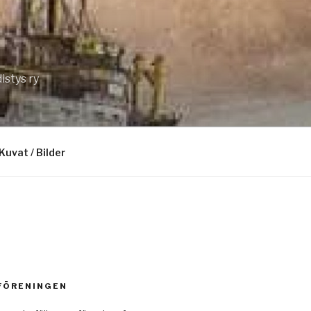
istys ry
Kuvat / Bilder
 FÖRENINGEN