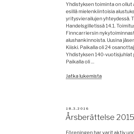
Yhdistyksen toiminta on ollut 
esillä mielenkiintoisia alustu
yritysvierailujen yhteydessä. 
Handelsgilletissä 14.1. Toimitu
Finncarriersin nykytoiminnasta
alushankinnoista. Uusina jäse
Kiiski. Paikalla oli 24 osanott
Yhdistyksen 140-vuotisjuhlat p
Paikalla oli …
”Vuosikertom
Jatka lukemista
2015”
JULKAISTU
18.3.2016
Årsberättelse 201
Föreningen har varit aktiv u