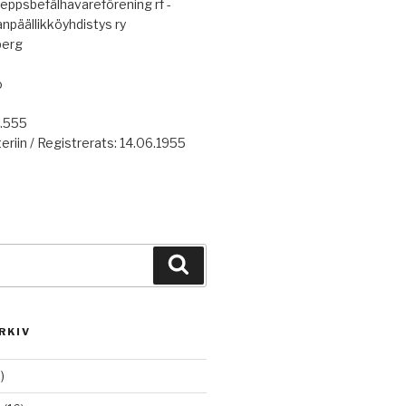
eppsbefälhavareförening rf -
anpäällikköyhdistys ry
berg
o
7.555
eriin / Registrerats: 14.06.1955
Haku
RKIV
)