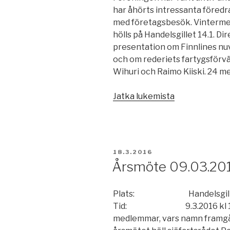
har åhörts intressanta föredr
med företagsbesök. Vinterm
hölls på Handelsgillet 14.1. Di
presentation om Finnlines nu
och om rederiets fartygsför
Wihuri och Raimo Kiiski. 24 m
”Årsberättels
Jatka lukemista
2015”
JULKAISTU
18.3.2016
Årsmöte 09.03.20
Plats: Handelsgillet, K
Tid: 9.3.2016 kl 19.
medlemmar, vars namn framgår