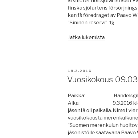
årsmötet höll sjöfartsrådet P
finska sjöfartens försörjnin
kan få föredraget av Paavo Wih
”Sininen reservi”. 1
”Årsmöte
Jatka lukemista
09.03.2016”
JULKAISTU
18.3.2016
Vuosikokous 09.03
Paikka: Handelsgillet, K
Aika: 9.3.2016 klo
jäsentä oli paikalla. Nimet vie
vuosikokousta merenkulkuneu
”Suomen merenkulun huoltovar
jäsenistölle saatavana Paavo 