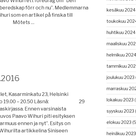
aavo Wihuri ett föredrag om ”Den
gsberedskap förr och nu”. Medlemmarna
kesäkuu 2024
uri som en artikel på finska till
toukokuu 202
§ Mötets …
huhtikuu 2024
maaliskuu 20
helmikuu 202
tammikuu 202
.2016
joulukuu 2023
marraskuu 20
asarminkatu 23, Helsinki
lokakuu 2023
(
 19.00 – 20.50 Läsnä: 29
raskirjassa. Ennen varsinaista
syyskuu 2023
(
vos Paavo Wihuri piti esityksen
elokuu 2023
(5
muus ennen ja nyt”. Esitys on
Wihurilta artikkelina Siniseen
heinäkuu 2023