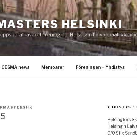
MASTERS HELSINKI
eppsbefälhavareförening rf – Helsingin Laivanpäällikköyhd
CESMA news
Memoarer
Föreningen – Yhdistys
YHDISTYS /
IPMASTERSHKI
15
Helsingfors Sk
Helsingin Laiv
C/0 Stig Sund