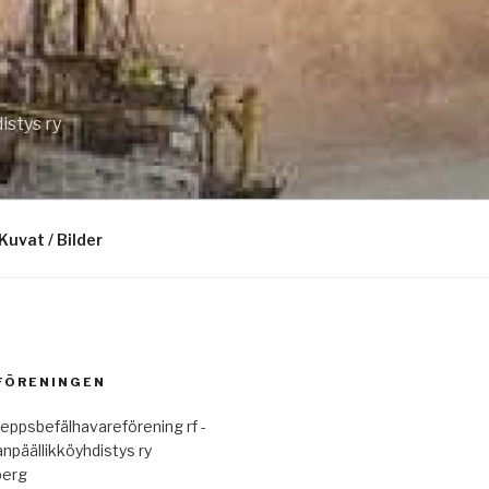
istys ry
Kuvat / Bilder
 FÖRENINGEN
eppsbefälhavareförening rf -
anpäällikköyhdistys ry
berg