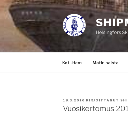
Siirry
sisältöön
SHIP
Helsingfors Sk
Koti-Hem
Matin palsta
JULKAISTU
18.3.2016
KIRJOITTANUT
SH
Vuosikertomus 20