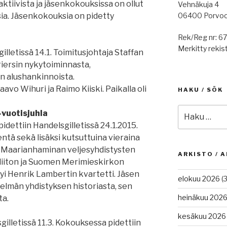
aktiivista ja jäsenkokouksissa on ollut
Vehnäkuja 4
06400 Porvo
ksia. Jäsenkokouksia on pidetty
Rek/Reg nr: 6
Merkitty rekist
illetissä 14.1. Toimitusjohtaja Staffan
riersin nykytoiminnasta,
on alushankinnoista.
avo Wihuri ja Raimo Kiiski. Paikalla oli
HAKU / SÖK
Etsi:
vuotisjuhla
idettiin Handelsgilletissä 24.1.2015.
entä sekä lisäksi kutsuttuina vieraina
a Maarianhaminan veljesyhdistysten
ARKISTO / A
liiton ja Suomen Merimieskirkon
tyi Henrik Lambertin kvartetti. Jäsen
elokuu 2026
(3
telmän yhdistyksen historiasta, sen
heinäkuu 202
ta.
kesäkuu 2026
illetissä 11.3. Kokouksessa pidettiin