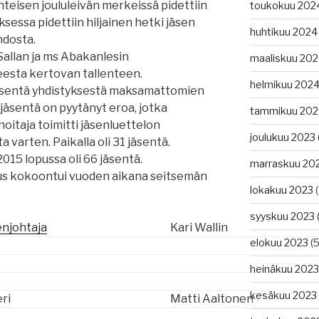
teisen joululeivän merkeissä pidettiin
toukokuu 202
ksessa pidettiin hiljainen hetki jäsen
huhtikuu 2024
hdosta.
 Sallan ja ms Abakanlesin
maaliskuu 20
eesta kertovan tallenteen.
helmikuu 202
jäsentä yhdistyksestä maksamattomien
jäsentä on pyytänyt eroa, jotka
tammikuu 202
oitaja toimitti jäsenluettelon
joulukuu 2023
a varten. Paikalla oli 31 jäsentä.
015 lopussa oli 66 jäsentä.
marraskuu 20
tus kokoontui vuoden aikana seitsemän
lokakuu 2023
(
syyskuu 2023
(
njohtaja
Kari Wallin
elokuu 2023
(5
heinäkuu 2023
kesäkuu 2023
ri
Matti Aaltonen