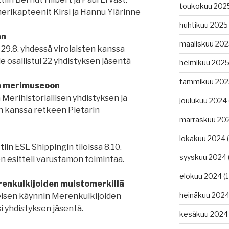
toukokuu 202
merikapteenit Kirsi ja Hannu Ylärinne
huhtikuu 2025
an
maaliskuu 20
 29.8. yhdessä virolaisten kanssa
osallistui 22 yhdistyksen jäsentä
helmikuu 202
tammikuu 202
in merimuseoon
ä Merihistoriallisen yhdistyksen ja
joulukuu 2024
en kanssa retkeen Pietarin
marraskuu 20
lokakuu 2024
(
in ESL Shippingin tiloissa 8.10.
syyskuu 2024
n esitteli varustamon toimintaa.
elokuu 2024
(1
enkulkijoiden muistomerkillä
heinäkuu 202
nteisen käynnin Merenkulkijoiden
si yhdistyksen jäsentä.
kesäkuu 2024