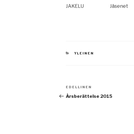
JAKELU
Jäsenet
KATEGORIAT
YLEINEN
Artikkelien
Edellinen
EDELLINEN
selaus
artikkeli
Årsberättelse 2015