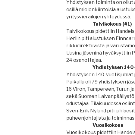
Yhdistyksen toiminta on ollut 
esillä mielenkiintoisia alustu
yritysvierailujen yhteydessä.
Talvikokous (#1)
Talvikokous pidettiin Handelsg
Herlin piti alustuksen Finncar
rikkidirektiivistä ja varustam
Uusina jäseninä hyväksyttiin Pa
24 osanottajaa.
Yhdistyksen 140-
Yhdistyksen 140-vuotisjuhlat p
Paikalla oli 79 yhdistyksen jäs
16 Viron, Tampereen, Turun j
sekä Suomen Laivanpäällystö
edustajaa. Tilaisuudessa esiin
Sven-Erik Nylund piti juhlaesi
puheenjohtajista ja toiminnas
Vuosikokous
Vuosikokous pidettiin Handelsg