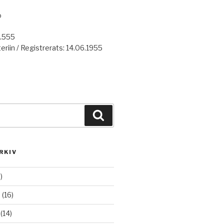
o
7.555
eriin / Registrerats: 14.06.1955
Haku
RKIV
)
6
(16)
(14)