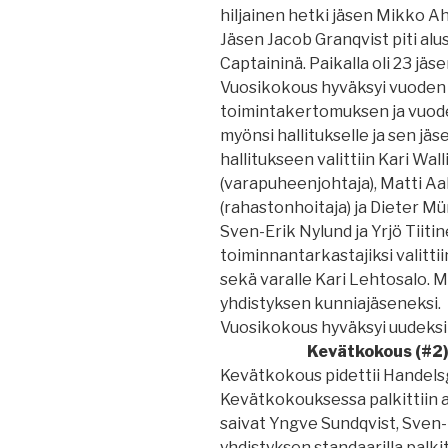
hiljainen hetki jäsen Mikko 
Jäsen Jacob Granqvist piti al
Captaininä. Paikalla oli 23 jäse
Vuosikokous hyväksyi vuoden 
toimintakertomuksen ja vuod
myönsi hallitukselle ja sen jä
hallitukseen valittiin Kari Wal
(varapuheenjohtaja), Matti Aal
(rahastonhoitaja) ja Dieter Mün
Sven-Erik Nylund ja Yrjö Tiiti
toiminnantarkastajiksi valitti
sekä varalle Kari Lehtosalo.
yhdistyksen kunniajäseneksi.
Vuosikokous hyväksyi uudeksi
Kevätkokous (#2
Kevätkokous pidettii Handelsgil
Kevätkokouksessa palkittiin an
saivat Yngve Sundqvist, Sven-
yhdistyksen standaarilla palkit