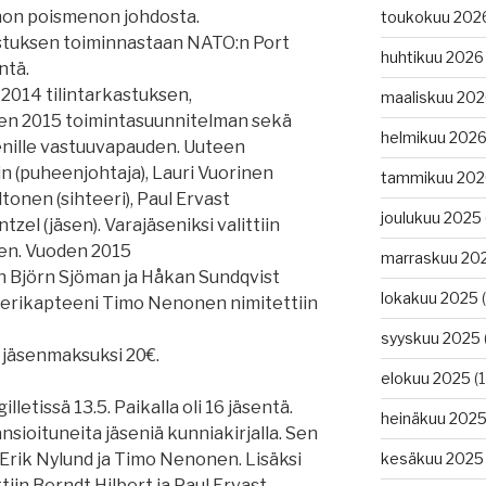
Ahon poismenon johdosta.
toukokuu 202
ustuksen toiminnastaan NATO:n Port
huhtikuu 2026
ntä.
2014 tilintarkastuksen,
maaliskuu 20
en 2015 toimintasuunnitelman sekä
helmikuu 202
senille vastuuvapauden. Uuteen
lin (puheenjohtaja), Lauri Vuorinen
tammikuu 202
tonen (sihteeri), Paul Ervast
joulukuu 2025
tzel (jäsen). Varajäseniksi valittiin
nen. Vuoden 2015
marraskuu 20
in Björn Sjöman ja Håkan Sundqvist
lokakuu 2025
(
 Merikapteeni Timo Nenonen nimitettiin
syyskuu 2025
 jäsenmaksuksi 20€.
elokuu 2025
(1
)
letissä 13.5. Paikalla oli 16 jäsentä.
heinäkuu 202
sioituneita jäseniä kunniakirjalla. Sen
Erik Nylund ja Timo Nenonen. Lisäksi
kesäkuu 2025
tiin Berndt Hilbert ja Paul Ervast.