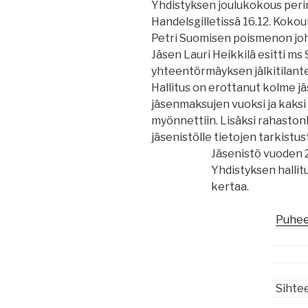
Yhdistyksen joulukokous perin
Handelsgilletissä 16.12. Kokou
Petri Suomisen poismenon jo
Jäsen Lauri Heikkilä esitti ms
yhteentörmäyksen jälkitilant
Hallitus on erottanut kolme 
jäsenmaksujen vuoksi ja kaksi 
myönnettiin. Lisäksi rahastonh
jäsenistölle tietojen tarkistust
Jäsenistö vuoden 2
Yhdistyksen halli
kertaa.
Puhee
Sihtee