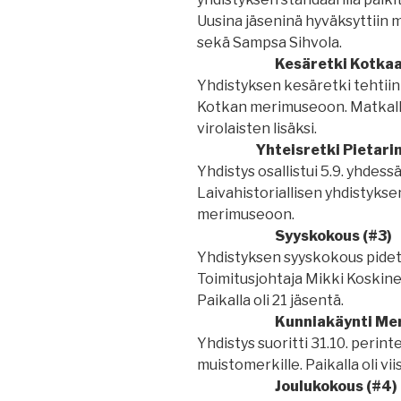
Uusina jäseninä hyväksyttiin 
sekä Sampsa Sihvola.
Kesäretki Kotka
Yhdistyksen kesäretki tehtiin
Kotkan merimuseoon. Matkalle 
virolaisten lisäksi.
Yhteisretki Pietar
Yhdistys osallistui 5.9. yhdess
Laivahistoriallisen yhdistyks
merimuseoon.
Syyskokous (#3)
Yhdistyksen syyskokous pidetti
Toimitusjohtaja Mikki Koskine
Paikalla oli 21 jäsentä.
Kunniakäynti Mer
Yhdistys suoritti 31.10. peri
muistomerkille. Paikalla oli vii
Joulukokous (#4)