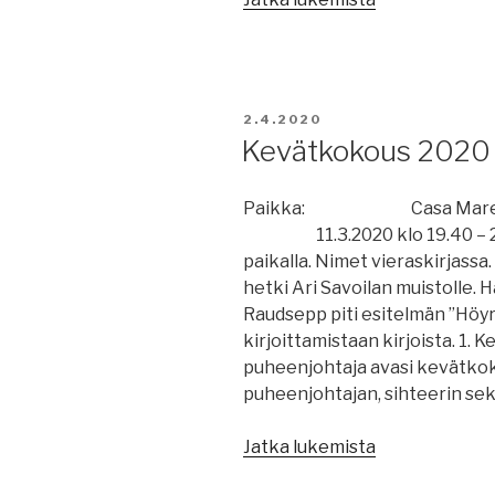
2020”
JULKAISTU
2.4.2020
Kevätkokous 2020
Paikka: Casa Mare, Gyl
11.3.2020 klo 19.40 –
paikalla. Nimet vieraskirjassa
hetki Ari Savoilan muistolle. 
Raudsepp piti esitelmän ”Höyry
kirjoittamistaan kirjoista. 1
puheenjohtaja avasi kevätko
puheenjohtajan, sihteerin sek
”Kevätkokous
Jatka lukemista
2020”