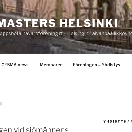
MASTERS HELSINKI
eppsbefälhavareförening rf – Helsingin Laivanpäällikköyhd
CESMA news
Memoarer
Föreningen – Yhdistys
I
YHDISTYS /
gen vid sjömännens