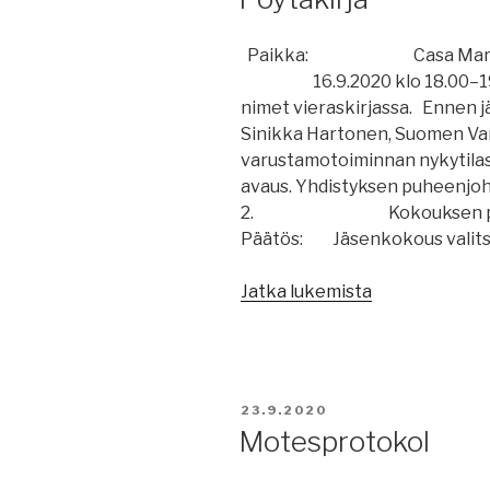
Kunniakäynti
Merimiesten
Paikka: Casa Mare, Gyl
muistomerkill
16.9.2020 klo 18.00–
31.10.2020”
nimet vieraskirjassa. Ennen j
Sinikka Hartonen, Suomen Var
varustamotoiminnan n
avaus. Yhdistyksen puheenjoh
2. Kokouksen puheenjoh
Päätös: Jäsenkokous valitsi
”Pöytäkirja”
Jatka lukemista
JULKAISTU
23.9.2020
Motesprotokol