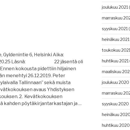
joulukuu 2021
(
marraskuu 20
syyskuu 2021
(
heinäkuu 2021
toukokuu 202
denintie 6, Helsinki Aika:
huhtikuu 2021
 20.25 Läsnä: 22 jäsentä oli
. Ennen kokousta pidettiin hiljainen
maaliskuu 202
Hän menehtyi 26.12.2019. Peter
joulukuu 2020
laivalla Tallinnaan” sekä muista
. Kevätkokouksen avaus Yhdistyksen
marraskuu 20
kouksen. 2. Kevätkokouksen
ä kahden pöytäkirjantarkastajan ja …
syyskuu 2020
heinäkuu 202
huhtikuu 2020