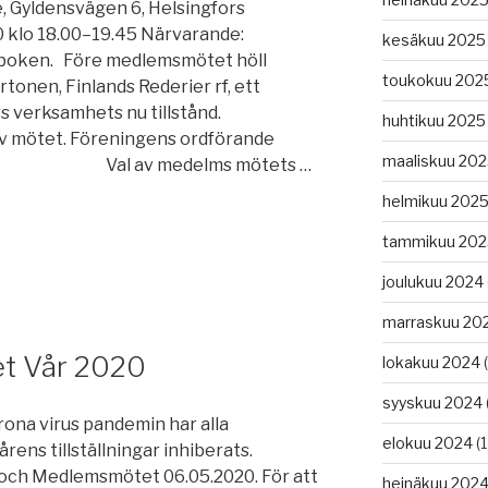
ensvägen 6, Helsingfors
klo 18.00–19.45 Närvarande:
kesäkuu 2025
tboken. Före medlemsmötet höll
toukokuu 202
tonen, Finlands Rederier rf, ett
s verksamhets nu tillstånd.
huhtikuu 2025
. Föreningens ordförande
maaliskuu 20
. 2. Val av medelms mötets …
helmikuu 202
ol”
tammikuu 202
joulukuu 2024
marraskuu 20
et Vår 2020
lokakuu 2024
(
syyskuu 2024
ona virus pandemin har alla
elokuu 2024
(1
ns tillställningar inhiberats.
och Medlemsmötet 06.05.2020. För att
heinäkuu 202