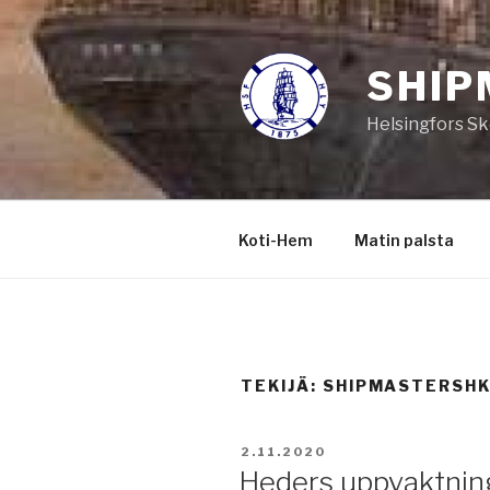
Siirry
sisältöön
SHIP
Helsingfors Sk
Koti-Hem
Matin palsta
TEKIJÄ:
SHIPMASTERSHK
JULKAISTU
2.11.2020
Heders uppvaktnin