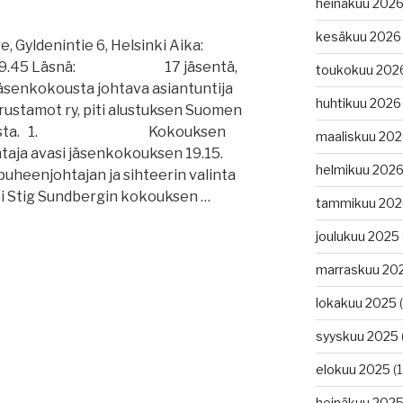
heinäkuu 202
kesäkuu 2026
denintie 6, Helsinki Aika:
ä
19.45 Läsnä: 17 jäsentä,
toukokuu 202
äsenkokousta johtava asiantuntija
huhtikuu 2026
ustamot ry, piti alustuksen Suomen
ykytilasta. 1. Kokouksen
maaliskuu 20
taja avasi jäsenkokouksen 19.15.
helmikuu 202
tajan ja sihteerin valinta
 Stig Sundbergin kokouksen …
tammikuu 202
joulukuu 2025
marraskuu 20
lokakuu 2025
(
syyskuu 2025
elokuu 2025
(1
heinäkuu 202