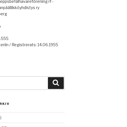
eppsbefälhavareförening rf -
anpäällikköyhdistys ry
berg
o
7.555
eriin / Registrerats: 14.06.1955
Haku
RKIV
)