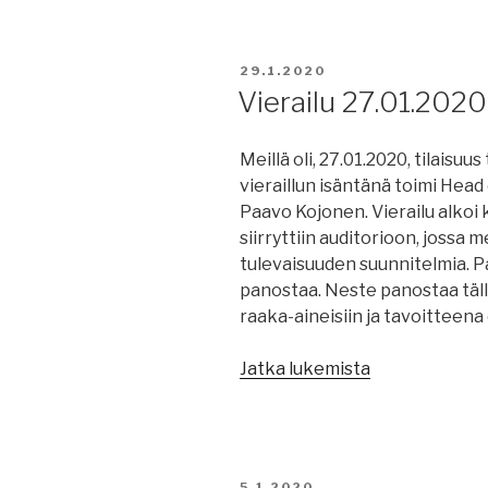
JULKAISTU
29.1.2020
Vierailu 27.01.202
Meillä oli, 27.01.2020, tilaisu
vieraillun isäntänä toimi Hea
Paavo Kojonen. Vierailu alkoi k
siirryttiin auditorioon, jossa m
tulevaisuuden suunnitelmia. Pa
panostaa. Neste panostaa tällä
raaka-aineisiin ja tavoitteena
”Vierailu
Jatka lukemista
27.01.2020
Besök
Neste
Oyj”
JULKAISTU
5.1.2020