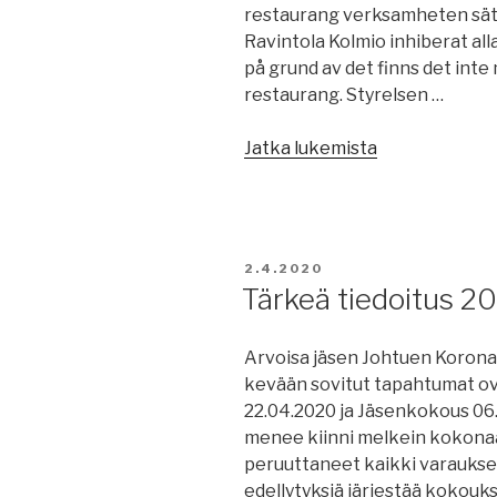
restaurang verksamheten sätte
Ravintola Kolmio inhiberat all
på grund av det finns det int
restaurang. Styrelsen …
”Viktigt
Jatka lukemista
meddelandet
Vår
2020”
JULKAISTU
2.4.2020
Tärkeä tiedoitus 2
Arvoisa jäsen Johtuen Korona
kevään sovitut tapahtumat ov
22.04.2020 ja Jäsenkokous 06
menee kiinni melkein kokonaa
peruuttaneet kaikki varaukset 3
edellytyksiä järjestää kokouks