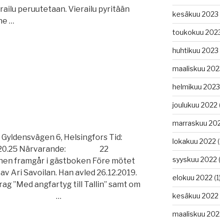
ailu peruutetaan. Vierailu pyritään
kesäkuu 2023
ne …
toukokuu 202
huhtikuu 2023
maaliskuu 202
helmikuu 2023
joulukuu 2022
marraskuu 20
densvägen 6, Helsingfors Tid:
lokakuu 2022
(
 20.25 Närvarande: 22
syyskuu 2022
(
nen framgår i gästboken Före mötet
t av Ari Savoilan. Han avled 26.12.2019.
elokuu 2022
(1
ag ”Med angfartyg till Tallin” samt om
kesäkuu 2022
öcker. 1. …
maaliskuu 202