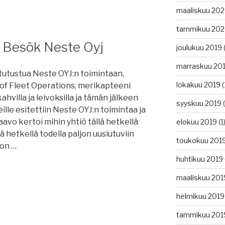
maaliskuu 20
tammikuu 20
0 Besök Neste Oyj
joulukuu 2019
(
marraskuu 20
us tutustua Neste OYJ:n toimintaan,
lokakuu 2019
(
d of Fleet Operations, merikapteeni
ahvilla ja leivoksilla ja tämän jälkeen
syyskuu 2019
(
eille esitettiin Neste OYJ:n toimintaa ja
avo kertoi mihin yhtiö tällä hetkellä
elokuu 2019
(1
 hetkellä todella paljon uusiutuviin
toukokuu 201
 on …
huhtikuu 2019
maaliskuu 201
helmikuu 2019
tammikuu 201