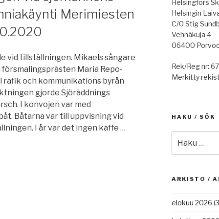
Helsingfors Sk
niakäynti Merimiesten
Helsingin Laiv
C/0 Stig Sund
10.2020
Vehnäkuja 4
06400 Porvo
vid tillställningen. Mikaels sångare
Rek/Reg nr: 6
l försmalingsprästen Maria Repo-
Merkitty rekist
r Trafik och kommunikations byrån
ktningen gjorde Sjöräddnings
rsch. I konvojen var med
. Båtarna var till uppvisning vid
HAKU / SÖK
ällningen. I år var det ingen kaffe …
Etsi:
n
ARKISTO / A
elokuu 2026
(3