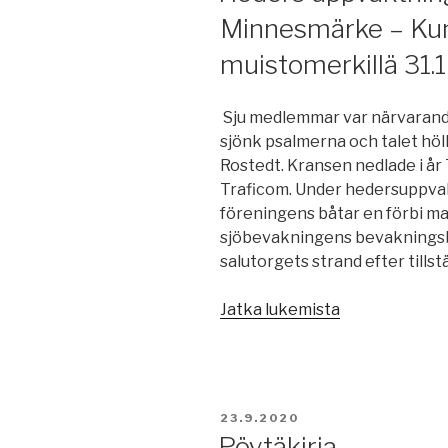
Minnesmärke – Kun
muistomerkillä 31.
Sju medlemmar var närvarande 
sjönk psalmerna och talet höl
Rostedt. Kransen nedlade i å
Traficom. Under hedersuppva
föreningens båtar en förbi ma
sjöbevakningens bevakningsbåt
salutorgets strand efter tillst
”Heders
Jatka lukemista
uppvaktninge
vid
sjömännens
Minnesmärke
JULKAISTU
23.9.2020
–
Pöytäkirja