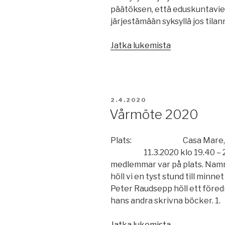
päätöksen, että eduskuntavier
järjestämään syksyllä jos tilan
”Tärkeä
Jatka lukemista
tiedoitus
2020
Kevät”
JULKAISTU
2.4.2020
Vårmöte 2020
Plats: Casa Mare, Gyl
11.3.2020 klo 19.40 –
medlemmar var på plats. Nam
höll vi en tyst stund till minne
Peter Raudsepp höll ett föredr
hans andra skrivna b
”Vårmöte
Jatka lukemista