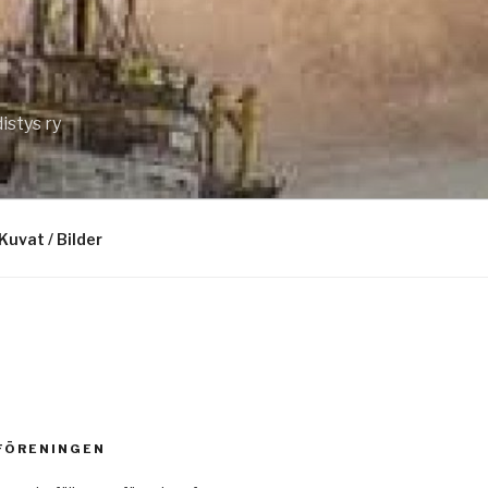
istys ry
Kuvat / Bilder
 FÖRENINGEN