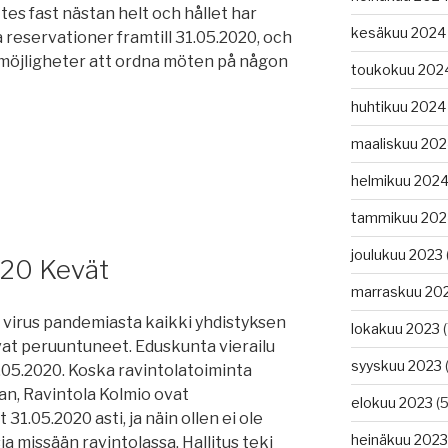
s fast nästan helt och hållet har
kesäkuu 2024
a reservationer framtill 31.05.2020, och
e möjligheter att ordna möten på någon
toukokuu 202
huhtikuu 2024
maaliskuu 20
helmikuu 202
tammikuu 202
joulukuu 2023
020 Kevät
marraskuu 20
 virus pandemiasta kaikki yhdistyksen
lokakuu 2023
(
at peruuntuneet. Eduskunta vierailu
syyskuu 2023
(
.05.2020. Koska ravintolatoiminta
n, Ravintola Kolmio ovat
elokuu 2023
(5
1.05.2020 asti, ja näin ollen ei ole
heinäkuu 2023
ia missään ravintolassa. Hallitus teki