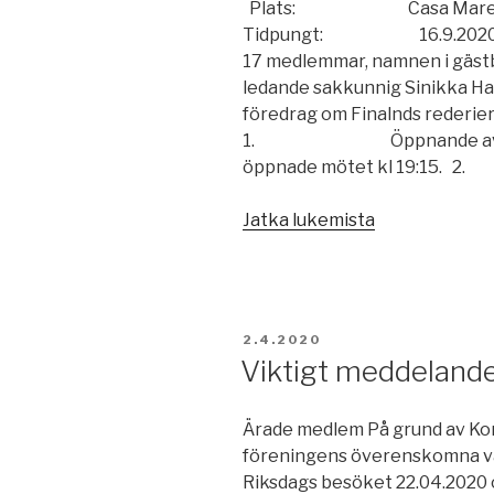
Plats: Casa Mare, Gyld
Tidpungt: 16.9.2020 
17 medlemmar, namnen i gäs
ledande sakkunnig Sinikka Har
föredrag om Finalnds rederier
1. Öppnande av mötet
öppnade mötet kl 19:15
”Motesprotok
Jatka lukemista
JULKAISTU
2.4.2020
Viktigt meddeland
Ärade medlem På grund av Kor
föreningens överenskomna våre
Riksdags besöket 22.04.2020 