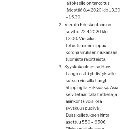
laitokselle on tarkoitus
järjestää 8.4.2020 klo 13.30
– 15.30.
2.
Vierailu Eduskuntaan on
sovittu 22.4.2020 klo
12.00. Vierailun
toteutuminen riippuu
korona viruksen mukanaan
tuomista rajoitteista.
3.
Syyskokouksessa Hans
Langh esitti yhdistykselle
kutsun vierailla Langh
Shippingillä Piikkiössä. Asia
selvitetään tällä hetkellä ja
ajankohta voisi olla
syyskuun puoliväli.
Bussikuljetuksen hinta
asettuu 550 – 650€.