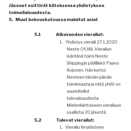
Jäsenet esittivät kiitoksensa yhdistyksen
toimeliaisuudesta.
5.
Muut kokouskutsussa mainitut asiat
5.1 Alkuvuoden vierailut:
1.
Yhdistys vieraili 27.1.2020
Neste OYJ:llä. Vierailun
isäntänä toimi Neste
Shippingin päällikkö Paavo
Kojonen. Hän kertoi
Nesteen tämän päivän
toiminnasta ja mitä yhtiö on
suunnitellut
tulevaisuudesta.
Mielenkiintoiseen vierailuun
osallistui 20 jäsentä.
5.2
Tulevat vierailut:
1.
Vierailu Ilmatieteen