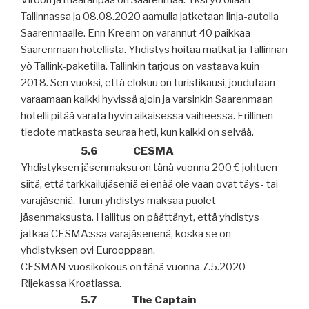
Viroon ja määränpää on Saarenmaa. Yksi yö ollaan
Tallinnassa ja 08.08.2020 aamulla jatketaan linja-autolla
Saarenmaalle. Enn Kreem on varannut 40 paikkaa
Saarenmaan hotellista. Yhdistys hoitaa matkat ja Tallinnan
yö Tallink-paketilla. Tallinkin tarjous on vastaava kuin
2018. Sen vuoksi, että elokuu on turistikausi, joudutaan
varaamaan kaikki hyvissä ajoin ja varsinkin Saarenmaan
hotelli pitää varata hyvin aikaisessa vaiheessa. Erillinen
tiedote matkasta seuraa heti, kun kaikki on selvää.
5.6
CESMA
Yhdistyksen jäsenmaksu on tänä vuonna 200 € johtuen
siitä, että tarkkailujäseniä ei enää ole vaan ovat täys- tai
varajäseniä. Turun yhdistys maksaa puolet
jäsenmaksusta. Hallitus on päättänyt, että yhdistys
jatkaa CESMA:ssa varajäsenenä, koska se on
yhdistyksen ovi Eurooppaan.
CESMAN vuosikokous on tänä vuonna 7.5.2020
Rijekassa Kroatiassa.
5.7
The Captain