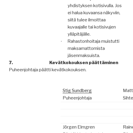
yhdistyksen kotisivulla. Jos
ei halua kuvaansa näkyviin,
siitä tulee ilmoittaa
kuvaajalle tai kotisivujen
ylläpitäjälle.
Rahastonhoitaja muistutti
·
maksamattomista
jäsenmaksuista.
7.
Kevätkokouksen päättäminen
Puheenjohtaja päätti kevätkokouksen.
Stig Sundberg
Matt
Puheenjohtaja
Sihte
Jörgen Elmgren
Raine