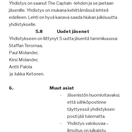
Yhdistys on saanut The Captain -lehden ja se jaetaan
jäsenille. Yhdistys on mukana kehittämässä lehteä
edelleen. Lehti on hyvä kanava saada hiukan julkisuutta
yhdistykselle.
5.8
Uudet jäsenet
Yhdistykseen on liittynyt 5 uutta jäsentä tammikuussa:
Staffan Teromaa,
Paul Molander,
Kirsi Molander,
Antti Palola
ja Jukka Ketonen.
6.
Muut asiat
Jäsenistön huomioitavaksi,
·
että sähköpostinne
täyttyessä yhdistyksen
posti jää tulematta.
Yhdistys valokuvaa –
·
ilmoitus on julkaistu