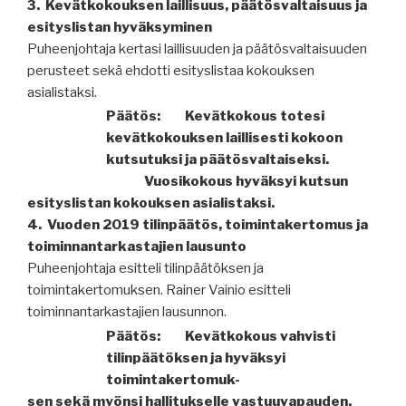
3.
Kevätkokouksen laillisuus, päätösvaltaisuus ja
esityslistan
hyväksyminen
Puheenjohtaja kertasi laillisuuden ja päätösvaltaisuuden
perusteet sekä ehdotti esityslistaa kokouksen
asialistaksi.
Päätös:
Kevätkokous totesi
kevätkokouksen laillisesti kokoon
kutsutuksi ja
päätösvaltaiseksi.
Vuosikokous hyväksyi kutsun
esityslistan kokouksen asialistaksi.
4.
Vuoden 2019 tilinpäätös, toimintakertomus ja
toiminnantarkastajien
lausunto
Puheenjohtaja esitteli tilinpäätöksen ja
toimintakertomuksen. Rainer Vainio esitteli
toiminnantarkastajien lausunnon.
Päätös:
Kevätkokous vahvisti
tilinpäätöksen ja hyväksyi
toimintakertomuk-
sen sekä myönsi hallitukselle vastuuvapauden.