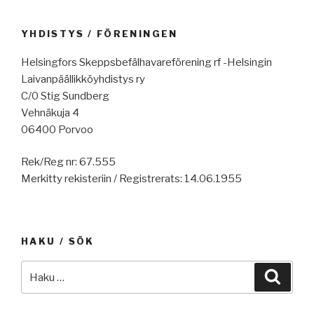
YHDISTYS / FÖRENINGEN
Helsingfors Skeppsbefälhavareförening rf -Helsingin
Laivanpäällikköyhdistys ry
C/0 Stig Sundberg
Vehnäkuja 4
06400 Porvoo
Rek/Reg nr: 67.555
Merkitty rekisteriin / Registrerats: 14.06.1955
HAKU / SÖK
Etsi:
Haku