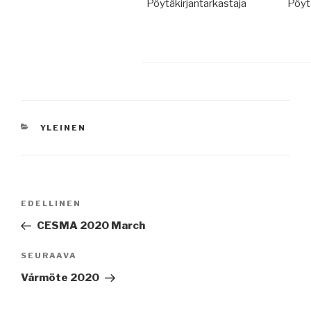
Pöytäkirjantarkastaja
Pöyt
KATEGORIAT
YLEINEN
Artikkelien
Edellinen
EDELLINEN
selaus
artikkeli
CESMA 2020 March
Seuraava
SEURAAVA
artikkeli
Vårmöte 2020