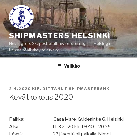
Siirry
sisältöön
SHIPMASTERS HELSINKI
Helsingfors Skeppsbefälhavareförening rf – Helsingin
Laivanpäällikköyhdistys ry
Valikko
JULKAISTU
2.4.2020
KIRJOITTANUT
SHIPMASTERSHKI
Kevätkokous 2020
Paikka:
Casa Mare, Gyldenintie 6, Helsinki
Aika:
11.3.2020 klo 19.40 – 20.25
Läsnä:
22 jäsentä oli paikalla. Nimet