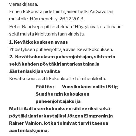
vieraskirjassa.
Ennen kokousta pidettiin hiljainen hetki Ari Savoilan
muistolle. Hän menehtyi 26.12.2019.
Peter Raudsepp piti esitelmän ”Höyrylaivalla Tallinnaan”
sekä muista kirjoittamistaan kirjoista.
1.
Kevätkokouksen avaus
Yhdistyksen puheenjohtaja avasi kevätkokouksen.
2.
Kevätkokouksen puheenjohtajan, sihteerin
sekä kahden pöytäkirjan
tarkastajan ja
ääntenlaskijan valinta
Kevätkokous esitti kokoukselle toimihenkilöitä.
Päätös:
Vuosikokous valitsi Stig
Sundbergin kokouksen
puheenjohtajaksi ja
Matti Aaltosen kokouksen sihteeriksi sekä
pöytäkirjantarkastajiksi Jörgen Elmgrenin ja
Rainer Vainion, jotka toimivat tarvittaessa
ääntenlaskijoina.