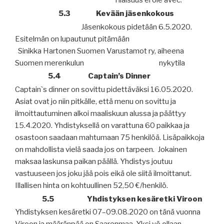
Tilaisuus ei ole avec.
5.3
Kevään jäsenkokous
Jäsenkokous pidetään 6.5.2020.
Esitelmän on lupautunut pitämään
Sinikka Hartonen Suomen Varustamot ry, aiheena
Suomen merenkulun nykytila
5.4 Captain’s Dinner
Captain`s dinner on sovittu pidettäväksi 16.05.2020.
Asiat ovat jo niin pitkälle, että menu on sovittu ja
ilmoittautuminen alkoi maaliskuun alussa ja päättyy
15.4.2020. Yhdistyksellä on varattuna 60 paikkaa ja
osastoon saadaan mahtumaan 75 henkilöä. Lisäpaikkoja
on mahdollista vielä saada jos on tarpeen.
Jokainen
maksaa laskunsa paikan päällä. Yhdistys joutuu
vastuuseen jos joku jää pois eikä ole siitä ilmoittanut.
Illallisen hinta on kohtuullinen 52,50 €/henkilö.
5.5
Yhdistyksen kesäretki Viroon
Yhdistyksen kesäretki 07–09.08.2020 on tänä vuonna