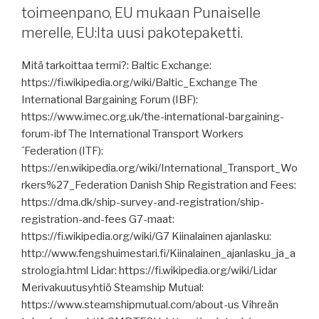
toimeenpano, EU mukaan Punaiselle
tänään,
merelle, EU:lta uusi pakotepaketti.
Kalmarin
konttitrukkeja
Mitä tarkoittaa termi?: Baltic Exchange:
Rotterdamiin,
https://fi.wikipedia.org/wiki/Baltic_Exchange The
Norsepowerin
International Bargaining Forum (IBF):
roottorit
https://www.imec.org.uk/the-international-bargaining-
saksalaisalukseen,
forum-ibf The International Transport Workers
USA
´Federation (ITF):
tiukentaa
https://en.wikipedia.org/wiki/International_Transport_Wo
satamien
rkers%27_Federation Danish Ship Registration and Fees:
kybervalmiutta,
https://dma.dk/ship-survey-and-registration/ship-
maailmankaupalle
registration-and-fees G7-maat:
kasvuennuste,
https://fi.wikipedia.org/wiki/G7 Kiinalainen ajanlasku:
miten
http://www.fengshuimestari.fi/Kiinalainen_ajanlasku_ja_a
Kiinalle,
strologia.html Lidar: https://fi.wikipedia.org/wiki/Lidar
EU:n
Merivakuutusyhtiö Steamship Mutual:
tullikoodeksi
https://www.steamshipmutual.com/about-us Vihreän
uudistuu,