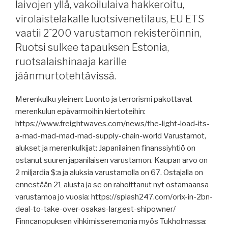
tänään,
laivojen yllä, vakoilulaiva hakkeroitu,
Konecranes
virolaistelakalle luotsivenetilaus, EU ETS
toimittaa
vaatii 2´200 varustamon rekisteröinnin,
konttinostureita
Ruotsi sulkee tapauksen Estonia,
Australiaan,
ruotsalaishinaaja karille
Kiinan
telakoilla
jäänmurtotehtävissä.
menee
hyvin,
Merenkulku yleinen: Luonto ja terrorismi pakottavat
EU
merenkulun epävarmoihin kiertoteihin:
lähettää
https://www.freightwaves.com/news/the-light-load-its-
apua
a-mad-mad-mad-mad-supply-chain-world Varustamot,
Punaiselle
alukset ja merenkulkijat: Japanilainen finanssiyhtiö on
merelle,
ostanut suuren japanilaisen varustamon. Kaupan arvo on
USA:n
2 miljardia $:a ja aluksia varustamolla on 67. Ostajalla on
kotimaan
ennestään 21 alusta ja se on rahoittanut nyt ostamaansa
merenkulku
varustamoa jo vuosia: https://splash247.com/orix-in-2bn-
jäi
deal-to-take-over-osakas-largest-shipowner/
viime
Finncanopuksen vihkimisseremonia myös Tukholmassa: