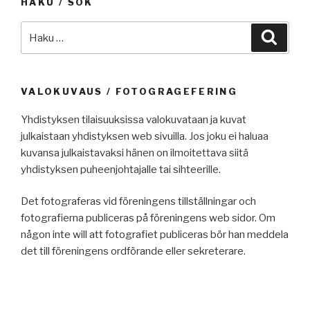
HAKU / SÖK
Etsi:
Haku
VALOKUVAUS / FOTOGRAGEFERING
Yhdistyksen tilaisuuksissa valokuvataan ja kuvat
julkaistaan yhdistyksen web sivuilla. Jos joku ei haluaa
kuvansa julkaistavaksi hänen on ilmoitettava siitä
yhdistyksen puheenjohtajalle tai sihteerille.
Det fotograferas vid föreningens tillställningar och
fotografierna publiceras på föreningens web sidor. Om
någon inte will att fotografiet publiceras bör han meddela
det till föreningens ordförande eller sekreterare.