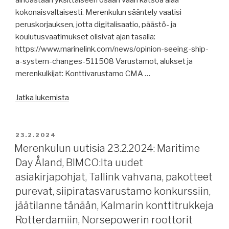
ainoastaan yksittäiseen osaan vaan katsoa alaa
kokonaisvaltaisesti. Merenkulun sääntely vaatisi
peruskorjauksen, jotta digitalisaatio, päästö- ja
koulutusvaatimukset olisivat ajan tasalla:
https://www.marinelink.com/news/opinion-seeing-ship-
a-system-changes-511508 Varustamot, alukset ja
merenkulkijat: Konttivarustamo CMA …
”Merenkulun
Jatka lukemista
artikkeleita
26.2.2024:
pula
JULKAISTU
23.2.2024
öljysäiliöaluksista,
Merenkulun uutisia 23.2.2024: Maritime
konttien
Day Åland, BIMCO:lta uudet
lisämaksut,
asiakirjapohjat, Tallink vahvana, pakotteet
Suezin
purevat, siipiratasvarustamo konkurssiin,
kanava
jäätilanne tänään, Kalmarin konttitrukkeja
hiljenee,
Rotterdamiin, Norsepowerin roottorit
jäätilanne