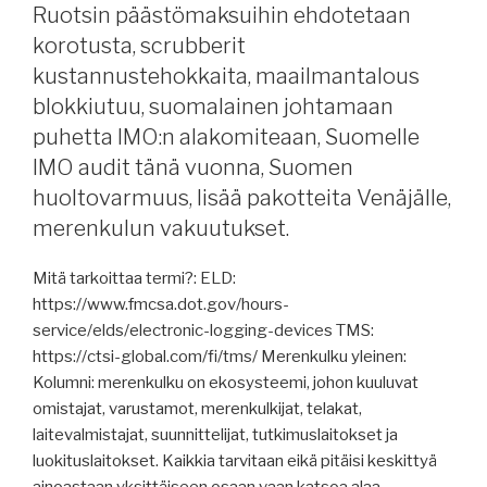
pätevyystodistuksista,
Ruotsin päästömaksuihin ehdotetaan
uusia
korotusta, scrubberit
pakotteita,
kustannustehokkaita, maailmantalous
öljyvahinko
blokkiutuu, suomalainen johtamaan
Karibian
puhetta IMO:n alakomiteaan, Suomelle
merellä
IMO audit tänä vuonna, Suomen
laajenee.”
huoltovarmuus, lisää pakotteita Venäjälle,
merenkulun vakuutukset.
Mitä tarkoittaa termi?: ELD:
https://www.fmcsa.dot.gov/hours-
service/elds/electronic-logging-devices TMS:
https://ctsi-global.com/fi/tms/ Merenkulku yleinen:
Kolumni: merenkulku on ekosysteemi, johon kuuluvat
omistajat, varustamot, merenkulkijat, telakat,
laitevalmistajat, suunnittelijat, tutkimuslaitokset ja
luokituslaitokset. Kaikkia tarvitaan eikä pitäisi keskittyä