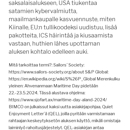
tänään,
saksalaisalukseen, USA tiukentaa
Ruotsin
satamien kybervalmiutta,
päästömaksuihin
maailmankaupalle kasvuennuste, miten
ehdotetaan
Kiinalle, EU:n tullikoodeksi uudistuu, lisää
korotusta,
pakotteita, ICS häirintää ja kiusaamista
scrubberit
vastaan, huthien lähes upottaman
kustannustehokkaita,
maailmantalous
aluksen kohtalo edelleen auki.
blokkiutuu,
suomalainen
Mitä tarkoittaa termi?: Sailors´ Society:
johtamaan
https://www.sailors-society.org/about S&P Global:
puhetta
https://en.wikipedia.org/wiki/S%26P_Global Merenkulku
IMO:n
yleinen: Ahvenanmaan Maritime Day pidetään
alakomiteaan,
22.-23.5.2024. Tässä alustava ohjelma:
Suomelle
https://www.sjofart.ax/maritime-day-aland-2024/
IMO
BIMCO on julkaissut kaksi uutta asiakirjapohjaa, Quiet
audit
Enjoyment Letter´ä (QEL), joilla pyritään varmistamaan
tänä
rahtaajan keskeytyksetön aluksen käyttö, mikäli omistaja
vuonna,
laiminlyö rahoitusjärjestelyt. QEL-asiakirjan antaa