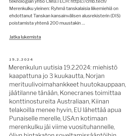
teknologian yhtiö CMB.TECH: https://cmb.tech/
lisää
Merenkulku yleinen: Ryhmä tanskalaisia liikemiehiä on
pakotteita,
ehdottanut Tanskan kansainvälisen alusrekisterin (DIS)
ICS
poistamista yhtenä 200 muustakin …
häirintää
ja
”Merenkulun
Jatka lukemista
kiusaamista
uutisia
vastaan,
21.2.2024:
huthien
poistaako
JULKAISTU
lähes
19.2.2024
Tanska
Merenkulun uutisia 19.2.2024: miehistö
upottaman
DIS’n,
aluksen
kaapattuna jo 3 kuukautta, Norjan
Suomen
kohtalo
merituulivoimahankkeet huutokauppaan,
varustamot
edelleen
jäätilanne tänään, Konecranes toimittaa
ja
auki.”
konttinostureita Australiaan, Kiinan
Merimies-
telakoilla menee hyvin, EU lähettää apua
Unioni
2-
Punaiselle merelle, USA:n kotimaan
vuotiseen
merenkulku jäi viime vuosituhannelle,
sopimukseen,
öljyn hintakaton soveltamissääntöihin