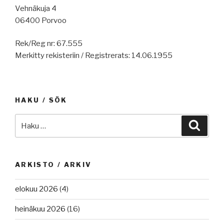
Furetank
Vehnäkuja 4
uusi
06400 Porvoo
laivastonsa,
Rek/Reg nr: 67.555
Super
Merkitty rekisteriin / Registrerats: 14.06.1955
Bowl
kuluttaa
–
ja
HAKU / SÖK
paljon,
risteilyvarustamojen
Etsi:
Haku
hiilijalanjälki
pienenee,
jäätilanne
tänään,
ARKISTO / ARKIV
Helsingin
satamatunneli,
elokuu 2026
(4)
ESL
heinäkuu 2026
(16)
Shippingille