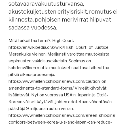
sotavaaravakuutusturvansa,
vaikutus
akustokuljetusten erityisriskit, romutus ei
kanaviin
ja
kiinnosta, pohjoisen merivirrat hiipuvat
jokiin,
sadassa vuodessa.
jäätilanne
tänään,
Mitä tarkoittaa termi?: High Court:
Sumitomo
https://en.wikipedia.org/wiki/High_Court_of_Justice
lopettaa
Merenkulku yleinen: Merijuristi varoittaa muutoksista
uudisrakentamisen,
sopimusten vakiolausekkeisiin. Sopimus on
leijat
kahdenvälinen mutta muutokset saattavat aiheuttaa
laivojen
pitkiä oikeusprosesseja:
yllä,
https://www.hellenicshippingnews.com/caution-on-
vakoilulaiva
amendments-to-standard-forms/ Vihreät käytävät
hakkeroitu,
lisääntyvät. Nyt on vuorossa USA:n, Japanin ja Etelä-
virolaistelakalle
Korean väliset käytävät, joiden odotetaan vähentävän
luotsivenetilaus,
päästöjä 9 miljoonan auton verran:
EU
https://www.hellenicshippingnews.com/green-shipping-
ETS
corridors-between-korea-u-s-and-japan-can-reduce-