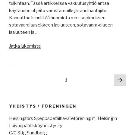
tulkintaan. Tässä artikkelissa vakuutusyhtiö antaa
käytännön ohjeita varustamoille ja rahdinantajille.
Kannattaa kiinnittää huomiota mm. sopimuksen
sotavaaralausekkeen laajuuteen, sotavaara-alueen
laajuuteen ja …
”Merenkulun
Jatka lukemista
uutisia
12.2.2024:
mm.
Punaisenmeren
Artikkelien
Seur
Sivu
1
kriisin
sivu
selaus
vaikutuksia
merenkulkuun
ja
YHDISTYS / FÖRENINGEN
mihin
kannattaa
Helsingfors Skeppsbefälhavareförening rf -Helsingin
kiinnittää
Laivanpäällikköyhdistys ry
huomiota,
C/0 Stig Sundberg