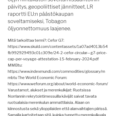
IBF
päivitys, geopoliittiset jännitteet, LR
sopi
raportti EU:n päästökaupan
sotavaara-
soveltamiseksi, Tobagon
alueiden
menettelytavoista,
öljyonnettomuus laajenee.
merivakuuttajat
irtisanovat
Mitä tarkoittaa termi?: Cefor G7:
vakuutuksia
https://www.skuld.com/contentassets/1a07ad4013b54
Punaiselle
fb992929493c01c309e/24-2-cefor-circular—g7-price-
merelle,
cap-per-voyage-attestation-15-february-2024.pdf
eläinkuljetukset
MMBtu:
vastatuulessa,
https://www.indexmundi.com/commodities/glossary/m
golfia
mbtu The World Economic Forum:
risteilijöillä,
https://www.weforum.org/about/world-economic-forum/
jäätilanne
Varustamot, alukset ja merenkulkijat: Ruotsissa
tänään,
Norrlannin rekrytointimessuilla kävijät saivat tavata
Turun
ruotsalaisia merenkulun ammattilaisia. Alaan on
matkustajaterminaali
kiinnostusta sekä ylioppilaiden että alanvaihtajien piirissä.
uudistuu,
Samalla kartoitetaan sitä, kuinka tunnettu merenkulkuala