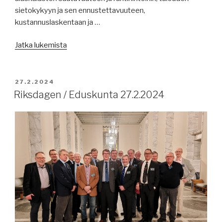
sietokykyyn ja sen ennustettavuuteen,
kustannuslaskentaan ja …
”Merenkulun
Jatka lukemista
uutisia
28.2.2024:
shadow
JULKAISTU
27.2.2024
fleet
Riksdagen / Eduskunta 27.2.2024
eriytyy,
minkä
maalaiset
omistavat
maailmassa
aluksia,
Eckerö
voitollinen,
muutoksen
vuosi