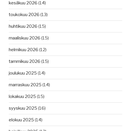
lisärahoitusta,
kesäkuu 2026
(14)
kilpailu
maailman
toukokuu 2026
(13)
herruudesta
huhtikuu 2026
(15)
käydään
taas
maaliskuu 2026
(15)
merillä,
euroalueen
helmikuu 2026
(12)
talous,
tammikuu 2026
(15)
kukaan
ei
joulukuu 2025
(14)
halua
sotaa
marraskuu 2025
(14)
–
lokakuu 2025
(15)
kaikki
taistelevat,
syyskuu 2025
(16)
pakotteet
purevat,
elokuu 2025
(14)
kellonsiirto.”