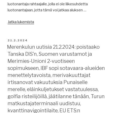
Suomen
luotonantaja rahtaajalle, jolla ei ole liikesuhdetta
huoltovarmuus,
luotonantajaan, jotta tämä voi jatkaa aluksen …
lisää
”Merenkulun
pakotteita
Jatka lukemista
uutisia
Venäjälle,
23.2.2024:
merenkulun
Maritime
vakuutukset.”
JULKAISTU
21.2.2024
Day
Merenkulun uutisia 21.2.2024: poistaako
Åland,
Tanska DIS’n, Suomen varustamot ja
BIMCO:lta
Merimies-Unioni 2-vuotiseen
uudet
sopimukseen, IBF sopi sotavaara-alueiden
asiakirjapohjat,
menettelytavoista, merivakuuttajat
Tallink
irtisanovat vakuutuksia Punaiselle
vahvana,
pakotteet
merelle, eläinkuljetukset vastatuulessa,
purevat,
golfia risteilijöillä, jäätilanne tänään, Turun
siipiratasvarustamo
matkustajaterminaali uudistuu,
konkurssiin,
kvanttinavigointilaite, EU ETS:n
jäätilanne