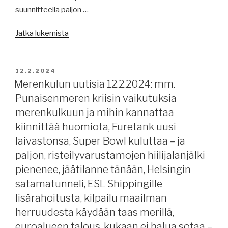
Suomessa
suunnitteella paljon …
ja
muualla,
”Medlemstillställning
Jatka lukemista
telakkatoimintaa
/
”ryssän
Jäsentilaisuus
helvetissä”,
14.2.2024”
JULKAISTU
12.2.2024
yliäänisukellusvene,
Merenkulun uutisia 12.2.2024: mm.
USA:n
Punaisenmeren kriisin vaikutuksia
5.
merenkulkuun ja mihin kannattaa
laivasto
kiinnittää huomiota, Furetank uusi
hakkeroitu,
laivastonsa, Super Bowl kuluttaa – ja
STCW:tä
uudistetaan,
paljon, risteilyvarustamojen hiilijalanjälki
USA:n
pienenee, jäätilanne tänään, Helsingin
pakotteet
satamatunneli, ESL Shippingille
purevat,
lisärahoitusta, kilpailu maailman
3
herruudesta käydään taas merillä,
kuollutta
euroalueen talous, kukaan ei halua sotaa –
varustamoampumisessa,