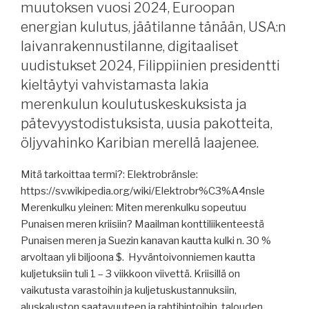
muutoksen vuosi 2024, Euroopan
energian kulutus, jäätilanne tänään, USA:n
laivanrakennustilanne, digitaaliset
uudistukset 2024, Filippiinien presidentti
kieltäytyi vahvistamasta lakia
merenkulun koulutuskeskuksista ja
pätevyystodistuksista, uusia pakotteita,
öljyvahinko Karibian merellä laajenee.
Mitä tarkoittaa termi?: Elektrobränsle:
https://sv.wikipedia.org/wiki/Elektrobr%C3%A4nsle
Merenkulku yleinen: Miten merenkulku sopeutuu
Punaisen meren kriisiin? Maailman konttiliikenteestä
Punaisen meren ja Suezin kanavan kautta kulki n. 30 %
arvoltaan yli biljoona $. Hyväntoivonniemen kautta
kuljetuksiin tuli 1 – 3 viikkoon viivettä. Kriisillä on
vaikutusta varastoihin ja kuljetuskustannuksiin,
aluskaluston saatavuuteen ja rahtihintoihin, talouden