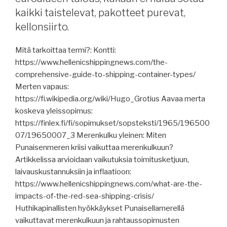
jälleenvakuuttajat
kaikki taistelevat, pakotteet purevat,
peruvat
kellonsiirto.
sotavaaravakuutusturvansa,
akustokuljetusten
Mitä tarkoittaa termi?: Kontti:
erityisriskit,
https://www.hellenicshippingnews.com/the-
romutus
comprehensive-guide-to-shipping-container-types/
ei
Merten vapaus:
kiinnosta,
https://fi.wikipedia.org/wiki/Hugo_Grotius Aavaa merta
pohjoisen
koskeva yleissopimus:
merivirrat
https://finlex.fi/fi/sopimukset/sopsteksti/1965/196500
hiipuvat
07/19650007_3 Merenkulku yleinen: Miten
sadassa
Punaisenmeren kriisi vaikuttaa merenkulkuun?
vuodessa.”
Artikkelissa arvioidaan vaikutuksia toimitusketjuun,
laivauskustannuksiin ja inflaatioon:
https://www.hellenicshippingnews.com/what-are-the-
impacts-of-the-red-sea-shipping-crisis/
Huthikapinallisten hyökkäykset Punaisellamerellä
vaikuttavat merenkulkuun ja rahtaussopimusten