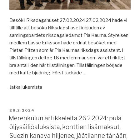
2024,
Euroopan
energian
Besök i Riksdagshuset 27.02.2024 27.02.2024 hade vi
kulutus,
tillfälle att besöka Riksdagshuset inbjuden av
jäätilanne
samlingspartiets riksdagsledamot Pia Kauma. Styrelsen
tänään,
medlem Lasse Eriksson hade ordnat besöket med
USA:n
Pietari Pitzen som är Pia Kaumas riksdags assistent. I
laivanrakennustilanne,
tillställningen deltog 18 medlemmar, som var ett riktigt
digitaaliset
bra antal i den här tillställningen. Tillställningen började
uudistukset
med kaffe bjudning. Först tackade …
2024,
Filippiinien
”Riksdagen
Jatka lukemista
presidentti
/
kieltäytyi
Eduskunta
vahvistamasta
27.2.2024”
JULKAISTU
26.2.2024
lakia
Merenkulun artikkeleita 26.2.2024: pula
merenkulun
öljysäiliöaluksista, konttien lisämaksut,
koulutuskeskuksista
Suezin kanava hiljenee, jäätilanne tänään,
ja