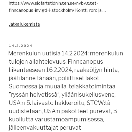
vuosituhannelle,
https://www.sjofartstidningen.se/nybygget-
öljyn
finncanopus-invigd-i-stockholm/ Kontti, roro ja …
hintakaton
”Merenkulun
soveltamissääntöihin
Jatka lukemista
uutisia
päivitys,
16.2.2024:
geopoliittiset
Finncanopus
jännitteet,
JULKAISTU
14.2.2024
on
LR
Merenkulun uutisia 14.2.2024: merenkulun
vihitty,
raportti
tulojen ailahtelevuus, Finncanopus
Maerskin
EU:n
liikenteeseen 16.2.2024, raakaöljyn hinta,
positiiviset
päästökaupan
jäätilanne tänään, poliittiset lakot
rahahuolet,
soveltamiseksi,
Suomessa ja muualla, telakkatoimintaa
Viking
Tobagon
”ryssän helvetissä”, yliäänisukellusvene,
Linen
öljyonnettomuus
kautta
laajenee.”
USA:n 5. laivasto hakkeroitu, STCW:tä
aikain
uudistetaan, USA:n pakotteet purevat, 3
paras
kuollutta varustamoampumisessa,
tulos,
jälleenvakuuttajat peruvat
ilmastonmuutoksen