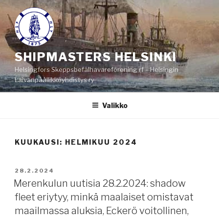
Siirry
sisältöön
SHIPMASTERS HELSINKI
Helsingfors Skeppsbefälhavareförening rf – Helsingin
Laivanpäällikköyhdistys ry
Valikko
KUUKAUSI:
HELMIKUU 2024
JULKAISTU
28.2.2024
Merenkulun uutisia 28.2.2024: shadow
fleet eriytyy, minkä maalaiset omistavat
maailmassa aluksia, Eckerö voitollinen,