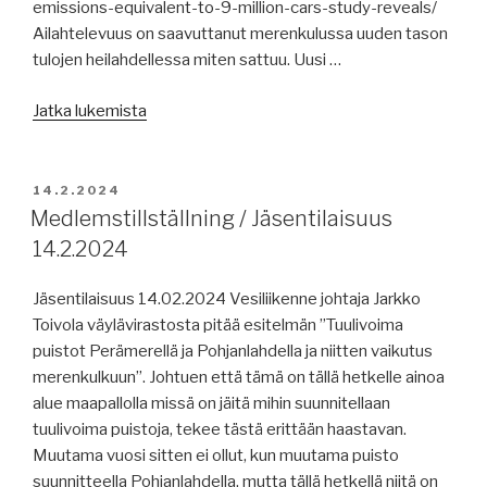
vaatii
emissions-equivalent-to-9-million-cars-study-reveals/
2
Ailahtelevuus on saavuttanut merenkulussa uuden tason
´200
tulojen heilahdellessa miten sattuu. Uusi …
varustamon
rekisteröinnin,
”Merenkulun
Jatka lukemista
Ruotsi
uutisia
sulkee
14.2.2024:
tapauksen
merenkulun
JULKAISTU
14.2.2024
Estonia,
tulojen
Medlemstillställning / Jäsentilaisuus
ruotsalaishinaaja
ailahtelevuus,
14.2.2024
karille
Finncanopus
jäänmurtotehtävissä.”
liikenteeseen
Jäsentilaisuus 14.02.2024 Vesiliikenne johtaja Jarkko
16.2.2024,
Toivola väylävirastosta pitää esitelmän ”Tuulivoima
raakaöljyn
puistot Perämerellä ja Pohjanlahdella ja niitten vaikutus
hinta,
merenkulkuun”. Johtuen että tämä on tällä hetkelle ainoa
jäätilanne
alue maapallolla missä on jäitä mihin suunnitellaan
tänään,
tuulivoima puistoja, tekee tästä erittään haastavan.
poliittiset
Muutama vuosi sitten ei ollut, kun muutama puisto
lakot
suunnitteella Pohjanlahdella, mutta tällä hetkellä niitä on