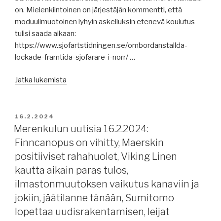
kvanttinavigointilaite,
on. Mielenkiintoinen on järjestäjän kommentti, että
EU
moduulimuotoinen lyhyin askelluksin etenevä koulutus
ETS:n
tulisi saada aikaan:
toimeenpano,
https://www.sjofartstidningen.se/ombordanstallda-
EU
lockade-framtida-sjofarare-i-norr/ …
mukaan
”Merenkulun
Punaiselle
Jatka lukemista
uutisia
merelle,
19.2.2024:
EU:lta
miehistö
uusi
JULKAISTU
16.2.2024
kaapattuna
pakotepaketti.”
Merenkulun uutisia 16.2.2024:
jo
Finncanopus on vihitty, Maerskin
3
positiiviset rahahuolet, Viking Linen
kuukautta,
kautta aikain paras tulos,
Norjan
ilmastonmuutoksen vaikutus kanaviin ja
merituulivoimahankkeet
jokiin, jäätilanne tänään, Sumitomo
huutokauppaan,
jäätilanne
lopettaa uudisrakentamisen, leijat