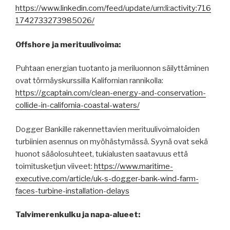
https://www.linkedin.com/feed/update/urn:li:activity:716
1742733273985026/
Offshore ja merituulivoima:
Puhtaan energian tuotanto ja meriluonnon säilyttäminen
ovat törmäyskurssilla Kalifornian rannikolla:
https://gcaptain.com/clean-energy-and-conservation-
collide-in-california-coastal-waters/
Dogger Bankille rakennettavien merituulivoimaloiden
turbiinien asennus on myöhästymässä. Syynä ovat sekä
huonot sääolosuhteet, tukialusten saatavuus että
toimitusketjun viiveet:
https://www.maritime-
executive.com/article/uk-s-dogger-bank-wind-farm-
faces-turbine-installation-delays
Talvimerenkulku ja napa-alueet: