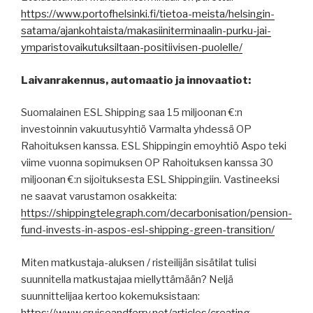
https://www.portofhelsinki.fi/tietoa-meista/helsingin-
satama/ajankohtaista/makasiiniterminaalin-purku-jai-
ymparistovaikutuksiltaan-positiivisen-puolelle/
Laivanrakennus, automaatio ja innovaatiot:
Suomalainen ESL Shipping saa 15 miljoonan €:n
investoinnin vakuutusyhtiö Varmalta yhdessä OP
Rahoituksen kanssa. ESL Shippingin emoyhtiö Aspo teki
viime vuonna sopimuksen OP Rahoituksen kanssa 30
miljoonan €:n sijoituksesta ESL Shippingiin. Vastineeksi
ne saavat varustamon osakkeita:
https://shippingtelegraph.com/decarbonisation/pension-
fund-invests-in-aspos-esl-shipping-green-transition/
Miten matkustaja-aluksen / risteilijän sisätilat tulisi
suunnitella matkustajaa miellyttämään? Neljä
suunnittelijaa kertoo kokemuksistaan:
https://www.cruiseandferry.net/articles/creating-