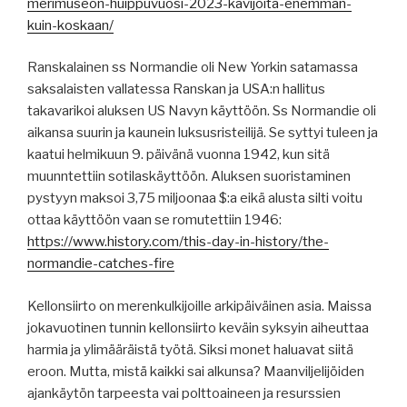
merimuseon-huippuvuosi-2023-kavijoita-enemman-
kuin-koskaan/
Ranskalainen ss Normandie oli New Yorkin satamassa
saksalaisten vallatessa Ranskan ja USA:n hallitus
takavarikoi aluksen US Navyn käyttöön. Ss Normandie oli
aikansa suurin ja kaunein luksusristeilijä. Se syttyi tuleen ja
kaatui helmikuun 9. päivänä vuonna 1942, kun sitä
muunntettiin sotilaskäyttöön. Aluksen suoristaminen
pystyyn maksoi 3,75 miljoonaa $:a eikä alusta silti voitu
ottaa käyttöön vaan se romutettiin 1946:
https://www.history.com/this-day-in-history/the-
normandie-catches-fire
Kellonsiirto on merenkulkijoille arkipäiväinen asia. Maissa
jokavuotinen tunnin kellonsiirto keväin syksyin aiheuttaa
harmia ja ylimääräistä työtä. Siksi monet haluavat siitä
eroon. Mutta, mistä kaikki sai alkunsa? Maanviljelijöiden
ajankäytön tarpeesta vai polttoaineen ja resurssien