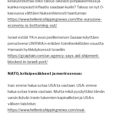
keskusteluttaa onko talous oikeasti pohjalukemissa ja
kuinka nopeasti inflaatio saadaan kuriin? Talous on nyt 0-
kasvussa välttäen hiuksenhienosti taantuman:
https://www.hellenicshippingnews.com/the-eurozone-
economy-is-bottoming-out/
Israel estää YK:n avun perillemenon Gazaan käyttäen
perusteena UNRWA:n eräiden toimihenkilöiden osuutta
Hamasin hyökkäyksessä Israeliin:
https://gcaptain.com/un-agency-says-aid-shipment-
blocked-in-israeli-port/
NATO, kriisipesäkkeet ja merirosvous:
Iran: emme halua sotaa USA:ta vastaan. USA: emme
halua sotaa Irania vastaan. Mutta mikä pysäyttäisi tämän
varsin ikävän Iranin tukemien kapinallisten ja USA:n
välisen taistelun:
https://www.hellenicshippingnews.com/esai-