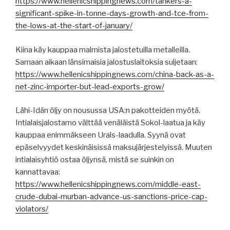
https://www.hellenicshippingnews.com/tankers-a-
significant-spike-in-tonne-days-growth-and-tce-from-
the-lows-at-the-start-of-january/
Kiina käy kauppaa malmista jalostetuilla metalleilla.
Samaan aikaan länsimaisia jalostuslaitoksia suljetaan:
https://www.hellenicshippingnews.com/china-back-as-a-
net-zinc-importer-but-lead-exports-grow/
Lähi-Idän öljy on nousussa USA:n pakotteiden myötä.
Intialaisjalostamo välttää venäläistä Sokol-laatua ja käy
kauppaa enimmäkseen Urals-laadulla. Syynä ovat
epäselvyydet keskinäisissä maksujärjestelyissä. Muuten
intialaisyhtiö ostaa öljynsä, mistä se suinkin on
kannattavaa:
https://www.hellenicshippingnews.com/middle-east-
crude-dubai-murban-advance-us-sanctions-price-cap-
violators/