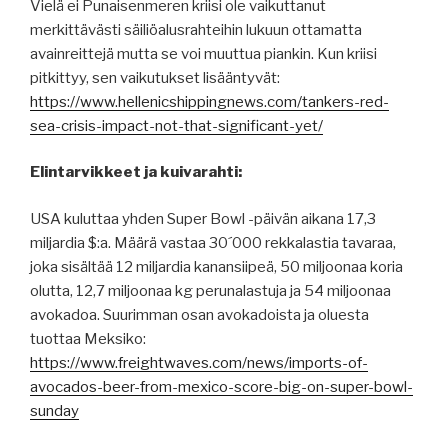
Vielä ei Punaisenmeren kriisi ole vaikuttanut
merkittävästi säiliöalusrahteihin lukuun ottamatta
avainreittejä mutta se voi muuttua piankin. Kun kriisi
pitkittyy, sen vaikutukset lisääntyvät:
https://www.hellenicshippingnews.com/tankers-red-
sea-crisis-impact-not-that-significant-yet/
Elintarvikkeet ja kuivarahti:
USA kuluttaa yhden Super Bowl -päivän aikana 17,3
miljardia $:a. Määrä vastaa 30´000 rekkalastia tavaraa,
joka sisältää 12 miljardia kanansiipeä, 50 miljoonaa koria
olutta, 12,7 miljoonaa kg perunalastuja ja 54 miljoonaa
avokadoa. Suurimman osan avokadoista ja oluesta
tuottaa Meksiko:
https://www.freightwaves.com/news/imports-of-
avocados-beer-from-mexico-score-big-on-super-bowl-
sunday