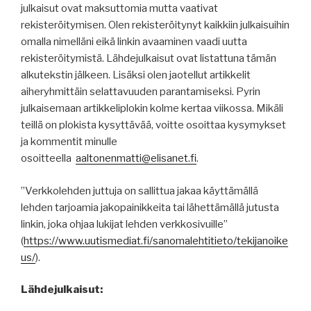
julkaisut ovat maksuttomia mutta vaativat
rekisteröitymisen. Olen rekisteröitynyt kaikkiin julkaisuihin
omalla nimelläni eikä linkin avaaminen vaadi uutta
rekisteröitymistä. Lähdejulkaisut ovat listattuna tämän
alkutekstin jälkeen. Lisäksi olen jaotellut artikkelit
aiheryhmittäin selattavuuden parantamiseksi. Pyrin
julkaisemaan artikkeliplokin kolme kertaa viikossa. Mikäli
teillä on plokista kysyttävää, voitte osoittaa kysymykset
ja kommentit minulle
osoitteella
aaltonenmatti@elisanet.fi
.
”Verkkolehden juttuja on sallittua jakaa käyttämällä
lehden tarjoamia jakopainikkeita tai lähettämällä jutusta
linkin, joka ohjaa lukijat lehden verkkosivuille”
(
https
://
www.uutismediat.fi
/sanomalehtitieto/
tekijanoike
us
/
).
Lähdejulkaisut: