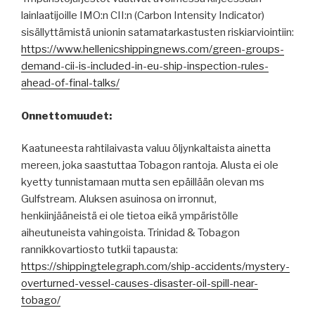
lainlaatijoille IMO:n CII:n (Carbon Intensity Indicator)
sisällyttämistä unionin satamatarkastusten riskiarviointiin:
https://www.hellenicshippingnews.com/green-groups-
demand-cii-is-included-in-eu-ship-inspection-rules-
ahead-of-final-talks/
Onnettomuudet:
Kaatuneesta rahtilaivasta valuu öljynkaltaista ainetta
mereen, joka saastuttaa Tobagon rantoja. Alusta ei ole
kyetty tunnistamaan mutta sen epäillään olevan ms
Gulfstream. Aluksen asuinosa on irronnut,
henkiinjääneistä ei ole tietoa eikä ympäristölle
aiheutuneista vahingoista. Trinidad & Tobagon
rannikkovartiosto tutkii tapausta:
https://shippingtelegraph.com/ship-accidents/mystery-
overturned-vessel-causes-disaster-oil-spill-near-
tobago/