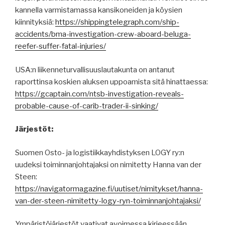
kannella varmistamassa kansikoneiden ja köysien
kiinnityksiä:
https://shippingtelegraph.com/ship-
accidents/bma-investigation-crew-aboard-beluga-
reefer-suffer-fatal-injuries/
USA:n liikenneturvallisuuslautakunta on antanut
raporttinsa koskien aluksen uppoamista sitä hinattaessa:
https://gcaptain.com/ntsb-investigation-reveals-
probable-cause-of-carib-trader-ii-sinking/
Järjestöt:
Suomen Osto- ja logistiikkayhdistyksen LOGY ry:n
uudeksi toiminnanjohtajaksi on nimitetty Hanna van der
Steen:
https://navigatormagazine.fi/uutiset/nimitykset/hanna-
van-der-steen-nimitetty-logy-ryn-toiminnanjohtajaksi/
Ympäristöjärjestöt vaativat avoimessa kirjeessään