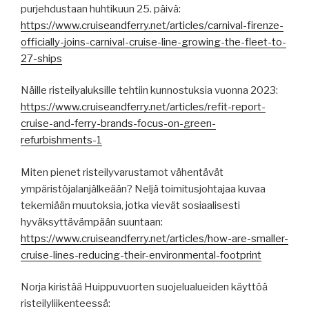
purjehdustaan huhtikuun 25. päivä:
https://www.cruiseandferry.net/articles/carnival-firenze-
officially-joins-carnival-cruise-line-growing-the-fleet-to-
27-ships
Näille risteilyaluksille tehtiin kunnostuksia vuonna 2023:
https://www.cruiseandferry.net/articles/refit-report-
cruise-and-ferry-brands-focus-on-green-
refurbishments-1
Miten pienet risteilyvarustamot vähentävät
ympäristöjalanjälkeään? Neljä toimitusjohtajaa kuvaa
tekemiään muutoksia, jotka vievät sosiaalisesti
hyväksyttävämpään suuntaan:
https://www.cruiseandferry.net/articles/how-are-smaller-
cruise-lines-reducing-their-environmental-footprint
Norja kiristää Huippuvuorten suojelualueiden käyttöä
risteilyliikenteessä: