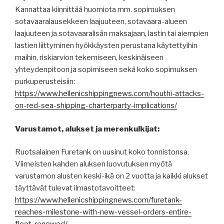
Kannattaa kiinnittää huomiota mm. sopimuksen
sotavaaralausekkeen laajuuteen, sotavaara-alueen
laajuuteen ja sotavaaralisän maksajaan, lastin tai aiempien
lastien liittyminen hyökkäysten perustana käytettyihin
maihin, riskiarvion tekemiseen, keskinäiseen
yhteydenpitoon ja sopimiseen sekä koko sopimuksen
purkuperusteisiin:
https://www.hellenicshippingnews.com/houthi-attacks-
on-red-sea-shipping-charterparty-implications/
Varustamot, alukset ja merenkulkijat:
Ruotsalainen Furetank on uusinut koko tonnistonsa.
Viimeisten kahden aluksen luovutuksen myötä
varustamon alusten keski-ikä on 2 vuotta ja kaikki alukset
täyttävät tulevat ilmastotavoitteet:
https://www.hellenicshippingnews.com/furetank-
reaches-milestone-with-new-vessel-orders-entire-