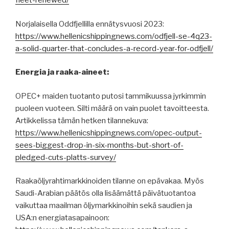
fleet-renewed/
Norjalaisella Oddfjellilla ennätysvuosi 2023:
https://www.hellenicshippingnews.com/odfjell-se-4q23-
a-solid-quarter-that-concludes-a-record-year-for-odfjell/
Energia ja raaka-aineet:
OPEC+ maiden tuotanto putosi tammikuussa jyrkimmin
puoleen vuoteen. Silti määrä on vain puolet tavoitteesta.
Artikkelissa tämän hetken tilannekuva:
https://www.hellenicshippingnews.com/opec-output-
sees-biggest-drop-in-six-months-but-short-of-
pledged-cuts-platts-survey/
Raakaöljyrahtimarkkinoiden tilanne on epävakaa. Myös
Saudi-Arabian päätös olla lisäämättä päivätuotantoa
vaikuttaa maailman öljymarkkinoihin sekä saudien ja
USA:n energiatasapainoon: