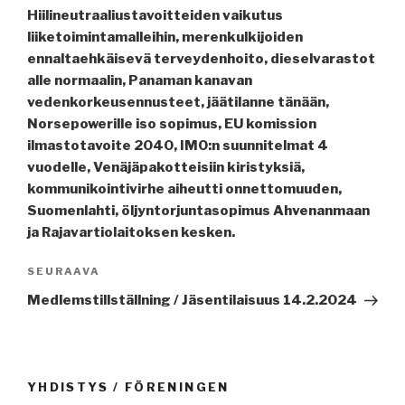
Hiilineutraaliustavoitteiden vaikutus
liiketoimintamalleihin, merenkulkijoiden
ennaltaehkäisevä terveydenhoito, dieselvarastot
alle normaalin, Panaman kanavan
vedenkorkeusennusteet, jäätilanne tänään,
Norsepowerille iso sopimus, EU komission
ilmastotavoite 2040, IMO:n suunnitelmat 4
vuodelle, Venäjäpakotteisiin kiristyksiä,
kommunikointivirhe aiheutti onnettomuuden,
Suomenlahti, öljyntorjuntasopimus Ahvenanmaan
ja Rajavartiolaitoksen kesken.
Seuraava
SEURAAVA
artikkeli
Medlemstillställning / Jäsentilaisuus 14.2.2024
YHDISTYS / FÖRENINGEN