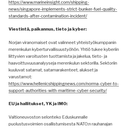
https://www.marineinsight.com/shipping-
news/singapore-implements-strict-bunker-fuel-quality-
standards-after-contamination-incident/
Viestintä, paikannus, tieto ja kyber:
Norjan viranomaiset ovat valinneet yhteistyökumppanin
merenkulun kyberturvallisuustyöhön. Yhtiö tukee kyberiin
liittyvien varoitusten tuottamista ja jakelua, tieto- ja
haavoittuvuusanalyyseja merenkulun sektorilla. Sektoriin
kuuluvat satamat, satamarakenteet, alukset ja
varustamot:
https://www.hellenicshippingnews.com/norma-cyber-to-
support-authorities-with-maritime-cyber-security/
EU ja hallitukset, YK ja IMO:
Valtioneuvoston selonteko Eduskunnalle
puolustusvoimien osallistumisesta NATO:n rauhanajan