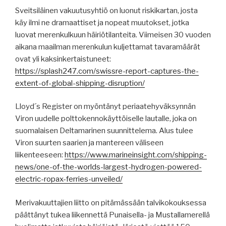
Sveitsiläinen vakuutusyhtiö on luonut riskikartan, josta
käy ilmi ne dramaattiset ja nopeat muutokset, jotka
luovat merenkulkuun häiriötilanteita. Viimeisen 30 vuoden
aikana maailman merenkulun kuljettamat tavaramäärät
ovat yli kaksinkertaistuneet:
https://splash247.com/swissre-report-captures-the-
extent-of-global-shipping-disruption/
Lloyd´s Register on myöntänyt periaatehyväksynnän
Viron uudelle polttokennokäyttöiselle lautalle, joka on
suomalaisen Deltamarinen suunnittelema. Alus tulee
Viron suurten saarien ja mantereen väliseen
liikenteeseen:
https://www.marineinsight.com/shipping-
news/one-of-the-worlds-largest-hydrogen-powered-
electric-ropax-ferries-unveiled/
Merivakuuttajien liitto on pitämässään talvikokouksessa
päättänyt tukea liikennettä Punaisella- ja Mustallamerellä