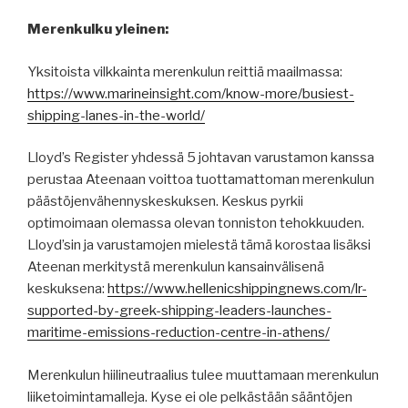
Merenkulku yleinen:
Yksitoista vilkkainta merenkulun reittiä maailmassa:
https://www.marineinsight.com/know-more/busiest-
shipping-lanes-in-the-world/
Lloyd’s Register yhdessä 5 johtavan varustamon kanssa
perustaa Ateenaan voittoa tuottamattoman merenkulun
päästöjenvähennyskeskuksen. Keskus pyrkii
optimoimaan olemassa olevan tonniston tehokkuuden.
Lloyd’sin ja varustamojen mielestä tämä korostaa lisäksi
Ateenan merkitystä merenkulun kansainvälisenä
keskuksena:
https://www.hellenicshippingnews.com/lr-
supported-by-greek-shipping-leaders-launches-
maritime-emissions-reduction-centre-in-athens/
Merenkulun hiilineutraalius tulee muuttamaan merenkulun
liiketoimintamalleja. Kyse ei ole pelkästään sääntöjen