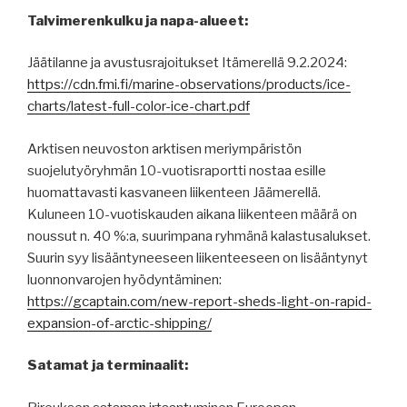
Talvimerenkulku ja napa-alueet:
Jäätilanne ja avustusrajoitukset Itämerellä 9.2.2024:
https://cdn.fmi.fi/marine-observations/products/ice-
charts/latest-full-color-ice-chart.pdf
Arktisen neuvoston arktisen meriympäristön
suojelutyöryhmän 10-vuotisraportti nostaa esille
huomattavasti kasvaneen liikenteen Jäämerellä.
Kuluneen 10-vuotiskauden aikana liikenteen määrä on
noussut n. 40 %:a, suurimpana ryhmänä kalastusalukset.
Suurin syy lisääntyneeseen liikenteeseen on lisääntynyt
luonnonvarojen hyödyntäminen:
https://gcaptain.com/new-report-sheds-light-on-rapid-
expansion-of-arctic-shipping/
Satamat ja terminaalit: