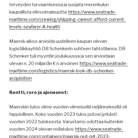
terveyden turvaamisessa ja suojata merenkulun
kaupallista elinvoimaisuutta:
https://www.seatrade-
maritime.com/crewing/shipping-cannot-afford-current-
levels-seafarer-ill-health
Maersk aikoo arvioida uudelleen kaupan olevan
logistiikkayhtiö DB Schenkerin suhteen tahtotilansa. DB
Schenker tuli myyntiin joulukuussa ja sen arvioidaan
olevan n. 20 miljardin €:n arvoinen:
https://www.seatrade-
maritime.com/logistics/maersk-look-db-schenker-
acquisition
Kontti, roro ja ajoneuvot:
Maerskin tulos viime vuoden viimeisellä neljänneksellä oli
tappiollinen. Koko vuoden 2023 tulos putosi jyrkästi
vuoden 2022 tuloksesta. Varustamo odottaa kuitenkin
vuoden 2024 olevan nollatulos:
https://www.seatrade-
maritime.com/containers/maersk-red-q4-2023-