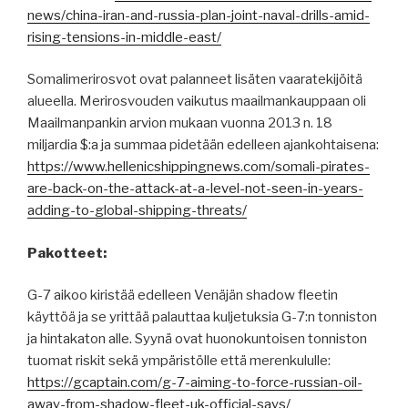
news/china-iran-and-russia-plan-joint-naval-drills-amid-
rising-tensions-in-middle-east/
Somalimerirosvot ovat palanneet lisäten vaaratekijöitä
alueella. Merirosvouden vaikutus maailmankauppaan oli
Maailmanpankin arvion mukaan vuonna 2013 n. 18
miljardia $:a ja summaa pidetään edelleen ajankohtaisena:
https://www.hellenicshippingnews.com/somali-pirates-
are-back-on-the-attack-at-a-level-not-seen-in-years-
adding-to-global-shipping-threats/
Pakotteet:
G-7 aikoo kiristää edelleen Venäjän shadow fleetin
käyttöä ja se yrittää palauttaa kuljetuksia G-7:n tonniston
ja hintakaton alle. Syynä ovat huonokuntoisen tonniston
tuomat riskit sekä ympäristölle että merenkululle:
https://gcaptain.com/g-7-aiming-to-force-russian-oil-
away-from-shadow-fleet-uk-official-says/