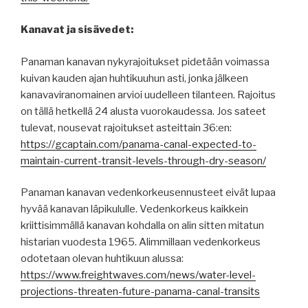
Kanavat ja sisävedet:
Panaman kanavan nykyrajoitukset pidetään voimassa
kuivan kauden ajan huhtikuuhun asti, jonka jälkeen
kanavaviranomainen arvioi uudelleen tilanteen. Rajoitus
on tällä hetkellä 24 alusta vuorokaudessa. Jos sateet
tulevat, nousevat rajoitukset asteittain 36:en:
https://gcaptain.com/panama-canal-expected-to-
maintain-current-transit-levels-through-dry-season/
Panaman kanavan vedenkorkeusennusteet eivät lupaa
hyvää kanavan läpikululle. Vedenkorkeus kaikkein
kriittisimmällä kanavan kohdalla on alin sitten mitatun
histarian vuodesta 1965. Alimmillaan vedenkorkeus
odotetaan olevan huhtikuun alussa:
https://www.freightwaves.com/news/water-level-
projections-threaten-future-panama-canal-transits