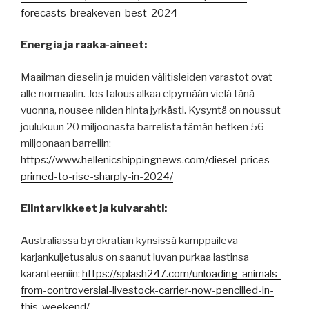
forecasts-breakeven-best-2024
Energia ja raaka-aineet:
Maailman dieselin ja muiden välitisleiden varastot ovat
alle normaalin. Jos talous alkaa elpymään vielä tänä
vuonna, nousee niiden hinta jyrkästi. Kysyntä on noussut
joulukuun 20 miljoonasta barrelista tämän hetken 56
miljoonaan barreliin:
https://www.hellenicshippingnews.com/diesel-prices-
primed-to-rise-sharply-in-2024/
Elintarvikkeet ja kuivarahti:
Australiassa byrokratian kynsissä kamppaileva
karjankuljetusalus on saanut luvan purkaa lastinsa
karanteeniin:
https://splash247.com/unloading-animals-
from-controversial-livestock-carrier-now-pencilled-in-
this-weekend/