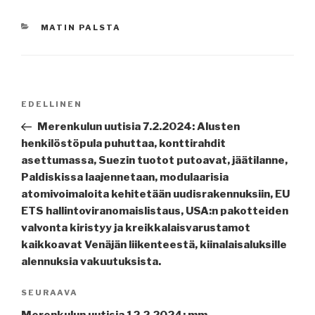
KATEGORIAT
MATIN PALSTA
Artikkelien
Edellinen
EDELLINEN
selaus
artikkeli
Merenkulun uutisia 7.2.2024: Alusten
henkilöstöpula puhuttaa, konttirahdit
asettumassa, Suezin tuotot putoavat, jäätilanne,
Paldiskissa laajennetaan, modulaarisia
atomivoimaloita kehitetään uudisrakennuksiin, EU
ETS hallintoviranomaislistaus, USA:n pakotteiden
valvonta kiristyy ja kreikkalaisvarustamot
kaikkoavat Venäjän liikenteestä, kiinalaisaluksille
alennuksia vakuutuksista.
Seuraava
SEURAAVA
artikkeli
Merenkulun uutisia 12.2.2024: mm.