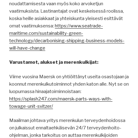
noudattamisesta vaan myös koko arvoketjun
vaatimuksista. Lastinantajat ovat keskeisessä roolissa,
koska heille asiakkaat ja yhteiskunta yleisesti esittävät
omat vaatimuksensa:
https://www.seatrade-
maritime.com/sustainability-green-
technology/decarbonising-shipping-business-models-
will-have-change
Varustamot, alukset ja merenkulkijat:
Viime vuosina Maersk on yhtiöittänyt useita osastojaan ja
koonnut merenkulkutoiminnot yhden katon alle. Nyt se on
luopumassa hinaajatoiminnoistaan:
https://splash247.com/maersk-parts-ways-with-
towage-unit-svitzer/
Maailman johtava yritys merenkulun terveydenhoidossa
on julkaissut ennaltaehkäisevän 24/7 terveydenhoito-
ohjelman, jonka tarkoitus on auttaa merenkulkijoiden