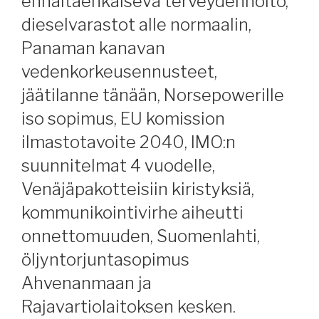
ennaltaehkäisevä terveydenhoito,
dieselvarastot alle normaalin,
Panaman kanavan
vedenkorkeusennusteet,
jäätilanne tänään, Norsepowerille
iso sopimus, EU komission
ilmastotavoite 2040, IMO:n
suunnitelmat 4 vuodelle,
Venäjäpakotteisiin kiristyksiä,
kommunikointivirhe aiheutti
onnettomuuden, Suomenlahti,
öljyntorjuntasopimus
Ahvenanmaan ja
Rajavartiolaitoksen kesken.