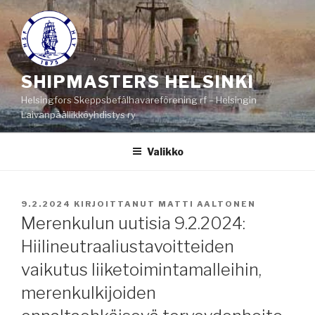
Siirry
sisältöön
SHIPMASTERS HELSINKI
Helsingfors Skeppsbefälhavareförening rf – Helsingin
Laivanpäällikköyhdistys ry
Valikko
JULKAISTU
9.2.2024
KIRJOITTANUT
MATTI AALTONEN
Merenkulun uutisia 9.2.2024:
Hiilineutraaliustavoitteiden
vaikutus liiketoimintamalleihin,
merenkulkijoiden