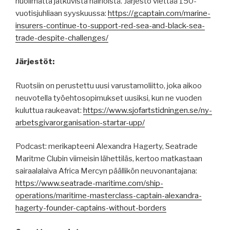
huolimatta jatkuvista häiriöistä. Järjestö viettää 150-
vuotisjuhliaan syyskuussa:
https://gcaptain.com/marine-
insurers-continue-to-support-red-sea-and-black-sea-
trade-despite-challenges/
Järjestöt:
Ruotsiin on perustettu uusi varustamoliitto, joka aikoo
neuvotella työehtosopimukset uusiksi, kun ne vuoden
kuluttua raukeavat:
https://www.sjofartstidningen.se/ny-
arbetsgivarorganisation-startar-upp/
Podcast: merikapteeni Alexandra Hagerty, Seatrade
Maritme Clubin viimeisin lähettiläs, kertoo matkastaan
sairaalalaiva Africa Mercyn päällikön neuvonantajana:
https://www.seatrade-maritime.com/ship-
operations/maritime-masterclass-captain-alexandra-
hagerty-founder-captains-without-borders