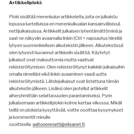
Artikkeliploki:
Ploki sisältää merenkulun artikkeleita, joita on julkaistu
lopussa luetelluissa eri merenkulkualan kansainvälisissä
nettijulkaisuissa. Artikkelit julkaisen lyhentämättöminä ja
saat ne näkyviin avaamalla linkin (Ctrl + napsautus hiirellä)
lyhyen suomenkielisen alkutekstin jälkeen. Alkutekstissä
olen lyhyesti kuvannut artikkelin sisältöä. Käytetyt
julkaisut ovat maksuttomia mutta vaativat
rekisteröitymisen. Olen rekisteröitynyt kaikkiin julkaisuihin
omalla nimelläni eikä linkin avaaminen vaadi uutta
rekisteröitymistä. Lähdejulkaisut ovat listattuna tämän
alkutekstin jälkeen. Lisäksi olen jaotellut artikkelit
aiheryhmittäin selattavuuden parantamiseksi. Pyrin
julkaisemaan artikkeliplokin kolme kertaa viikossa. Mikäli
teillä on plokista kysyttävää, voitte osoittaa kysymykset
ja kommentit minulle
osoitteella
aaltonenmatti@elisanet.fi
.