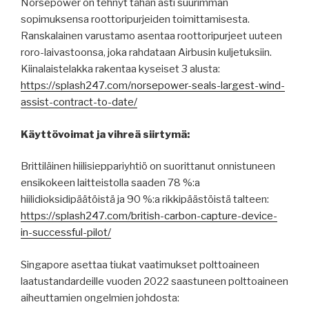
Norsepower on tehnyt tähän asti suurimman
sopimuksensa roottoripurjeiden toimittamisesta.
Ranskalainen varustamo asentaa roottoripurjeet uuteen
roro-laivastoonsa, joka rahdataan Airbusin kuljetuksiin.
Kiinalaistelakka rakentaa kyseiset 3 alusta:
https://splash247.com/norsepower-seals-largest-wind-
assist-contract-to-date/
Käyttövoimat ja vihreä siirtymä:
Brittiläinen hiilisieppariyhtiö on suorittanut onnistuneen
ensikokeen laitteistolla saaden 78 %:a
hiilidioksidipäätöistä ja 90 %:a rikkipäästöistä talteen:
https://splash247.com/british-carbon-capture-device-
in-successful-pilot/
Singapore asettaa tiukat vaatimukset polttoaineen
laatustandardeille vuoden 2022 saastuneen polttoaineen
aiheuttamien ongelmien johdosta: