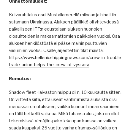
Onnettomuudet:
Kuivarahtialus osui Mustallamerellä miinaan ja hinattiin
satamaan Ukrainassa. Aluksen päällikkö oli yhteydessä
paikalliseen ITF:n edustajaan aluksen huonojen
olosuhteiden ja maksamattomien palkkojen vuoksi. Osa
aluksen henkilöstöstä ei pääse maihin puuttuvien
viisumien vuoksi. Osalle järjestettiin tilat maista:
https://www.hellenicshippingnews.com/crew-in-trouble-
trade-union-helps-the-crew-of-vyssos/
Romutus:
Shadow fleet -laivaston huippu oli n. 10 kuukautta sitten.
On viitteitä siitä, että useat vanhimmista aluksista olisi
menossa romutukseen, vaikka kunnon hinnan saaminen
on tällä hetkellä vaikeaa. Mikä tahansa alus, joka on ollut
tekemisissä Venäjän-pakotekaupan kanssa on vaikea
saada kaupaksi. 25 vuotta vanha aframax-säiliöalus on