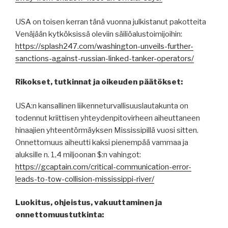
USA on toisen kerran tänä vuonna julkistanut pakotteita
Venäjään kytköksissä oleviin säiliöalustoimijoihin:
https://splash247.com/washington-unveils-further-
sanctions-against-russian-linked-tanker-operators/
Rikokset, tutkinnat ja oikeuden päätökset:
USA:n kansallinen liikenneturvallisuuslautakunta on
todennut kriittisen yhteydenpitovirheen aiheuttaneen
hinaajien yhteentörmäyksen Mississipillä vuosi sitten.
Onnettomuus aiheutti kaksi pienempää vammaa ja
aluksille n. 1,4 miljoonan $:n vahingot:
https://gcaptain.com/critical-communication-error-
leads-to-tow-collision-mississippi-river/
Luokitus, ohjeistus, vakuuttaminen ja
onnettomuustutkinta: