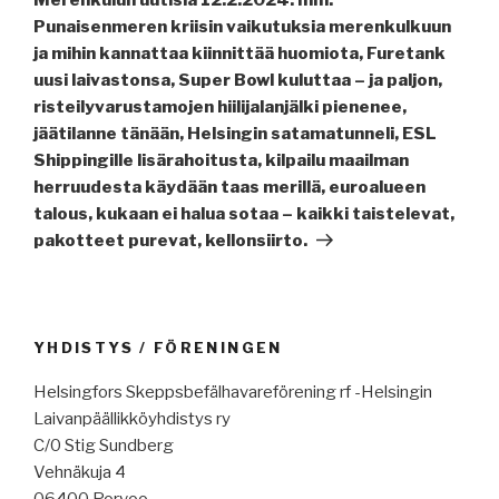
Punaisenmeren kriisin vaikutuksia merenkulkuun
ja mihin kannattaa kiinnittää huomiota, Furetank
uusi laivastonsa, Super Bowl kuluttaa – ja paljon,
risteilyvarustamojen hiilijalanjälki pienenee,
jäätilanne tänään, Helsingin satamatunneli, ESL
Shippingille lisärahoitusta, kilpailu maailman
herruudesta käydään taas merillä, euroalueen
talous, kukaan ei halua sotaa – kaikki taistelevat,
pakotteet purevat, kellonsiirto.
YHDISTYS / FÖRENINGEN
Helsingfors Skeppsbefälhavareförening rf -Helsingin
Laivanpäällikköyhdistys ry
C/0 Stig Sundberg
Vehnäkuja 4