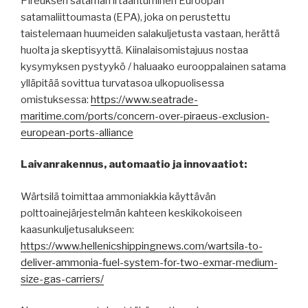
Pireuksen sataman irtaantuminen Euroopan
satamaliittoumasta (EPA), joka on perustettu
taistelemaan huumeiden salakuljetusta vastaan, herättä
huolta ja skeptisyyttä. Kiinalaisomistajuus nostaa
kysymyksen pystyykö / haluaako eurooppalainen satama
ylläpitää sovittua turvatasoa ulkopuolisessa
omistuksessa:
https://www.seatrade-
maritime.com/ports/concern-over-piraeus-exclusion-
european-ports-alliance
Laivanrakennus, automaatio ja innovaatiot:
Wärtsilä toimittaa ammoniakkia käyttävän
polttoainejärjestelmän kahteen keskikokoiseen
kaasunkuljetusalukseen:
https://www.hellenicshippingnews.com/wartsila-to-
deliver-ammonia-fuel-system-for-two-exmar-medium-
size-gas-carriers/