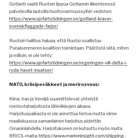
Gotlanti vaatii Ruotsin lippua Gotlannin liikenteessä
palvelevilla lautoilla huoltovarmuussyihin vedoten:
https://www.sjofartstidningen.se/gotland-kraver-
svenskflaggade-farjor/
Ruotsin hallitus haluaa, että Ruotsi osallistuu
Punaisenmeren koalition toimintaan. Päätöstä siitä, miten
ja milloin, ei ole tehty:
https://www.sjofartstidningen.se/regeringen-vill-delta-i-
roda-havet-insatser/
NATO, kriisipesäkkeet ja merirosvous:
Kiina, Iran ja Venäjä suunnittelevat yhteistä
merisotaharjoitusta lähiviikkojen aikana.
Harjoituspaikasta ei ole annettua tietoa mutta viime
maaliskuussa samanlainen harjoitus pidettiin
Omaninlahdella. Harjoitukseen on kutsuttu myös muita
BRICS-maita:
https://www.marineinsight.com/shipping-