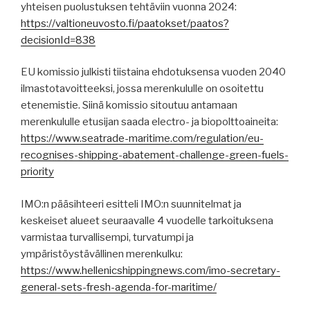
yhteisen puolustuksen tehtäviin vuonna 2024:
https://valtioneuvosto.fi/paatokset/paatos?
decisionId=838
EU komissio julkisti tiistaina ehdotuksensa vuoden 2040
ilmastotavoitteeksi, jossa merenkululle on osoitettu
etenemistie. Siinä komissio sitoutuu antamaan
merenkululle etusijan saada electro- ja biopolttoaineita:
https://www.seatrade-maritime.com/regulation/eu-
recognises-shipping-abatement-challenge-green-fuels-
priority
IMO:n pääsihteeri esitteli IMO:n suunnitelmat ja
keskeiset alueet seuraavalle 4 vuodelle tarkoituksena
varmistaa turvallisempi, turvatumpi ja
ympäristöystävällinen merenkulku:
https://www.hellenicshippingnews.com/imo-secretary-
general-sets-fresh-agenda-for-maritime/