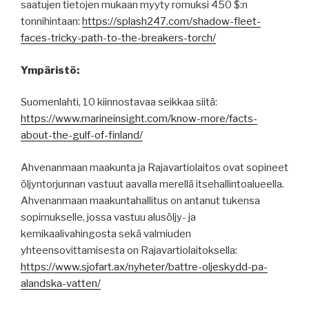
saatujen tietojen mukaan myyty romuksi 450 $:n
tonnihintaan:
https://splash247.com/shadow-fleet-
faces-tricky-path-to-the-breakers-torch/
Ympäristö:
Suomenlahti, 10 kiinnostavaa seikkaa siitä:
https://www.marineinsight.com/know-more/facts-
about-the-gulf-of-finland/
Ahvenanmaan maakunta ja Rajavartiolaitos ovat sopineet
öljyntorjunnan vastuut aavalla merellä itsehallintoalueella.
Ahvenanmaan maakuntahallitus on antanut tukensa
sopimukselle, jossa vastuu alusöljy- ja
kemikaalivahingosta sekä valmiuden
yhteensovittamisesta on Rajavartiolaitoksella:
https://www.sjofart.ax/nyheter/battre-oljeskydd-pa-
alandska-vatten/