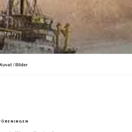
istys ry
Kuvat / Bilder
 FÖRENINGEN