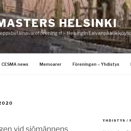
MASTERS HELSINKI
eppsbefälhavareförening rf – Helsingin Laivanpäällikköyhd
CESMA news
Memoarer
Föreningen – Yhdistys
2020
YHDISTYS /
gen vid sjömännens