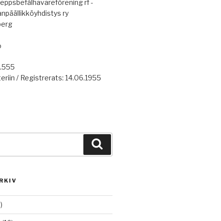
eppsbefälhavareförening rf -
anpäällikköyhdistys ry
berg
o
7.555
eriin / Registrerats: 14.06.1955
Haku
RKIV
)