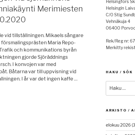
Helsingfors Sk
niakäynti Merimiesten
Helsingin Laiv
C/0 Stig Sund
10.2020
Vehnäkuja 4
06400 Porvo
vid tillställningen. Mikaels sångare
Rek/Reg nr: 6
l försmalingsprästen Maria Repo-
Merkitty rekist
r Trafik och kommunikations byrån
ktningen gjorde Sjöräddnings
rsch. I konvojen var med
. Båtarna var till uppvisning vid
HAKU / SÖK
ällningen. I år var det ingen kaffe …
Etsi:
n
ARKISTO / A
elokuu 2026
(3