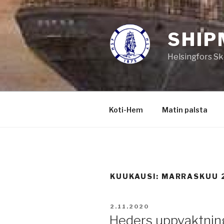
Siirry
sisältöön
SHIP
Helsingfors Sk
Koti-Hem
Matin palsta
KUUKAUSI:
MARRASKUU 
JULKAISTU
2.11.2020
Heders uppvaktnin