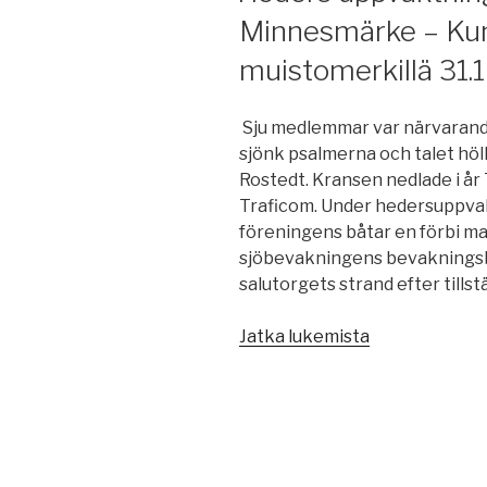
Minnesmärke – Kun
muistomerkillä 31.
Sju medlemmar var närvarande 
sjönk psalmerna och talet höl
Rostedt. Kransen nedlade i å
Traficom. Under hedersuppva
föreningens båtar en förbi ma
sjöbevakningens bevakningsbåt
salutorgets strand efter tillst
”Heders
Jatka lukemista
uppvaktninge
vid
sjömännens
Minnesmärke
–