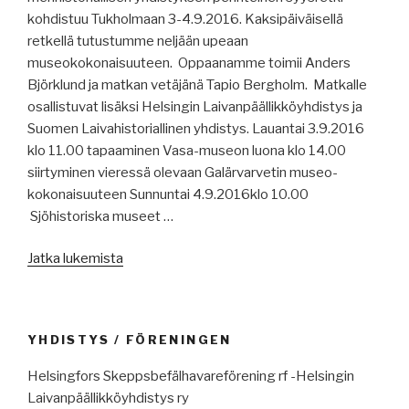
kohdistuu Tukholmaan 3-4.9.2016. Kaksipäiväisellä
retkellä tutustumme neljään upeaan
museokokonaisuuteen. Oppaanamme toimii Anders
Björklund ja matkan vetäjänä Tapio Bergholm. Matkalle
osallistuvat lisäksi Helsingin Laivanpäällikköyhdistys ja
Suomen Laivahistoriallinen yhdistys. Lauantai 3.9.2016
klo 11.00 tapaaminen Vasa-museon luona klo 14.00
siirtyminen vieressä olevaan Galärvarvetin museo-
kokonaisuuteen Sunnuntai 4.9.2016klo 10.00
Sjöhistoriska museet …
”Yhteinen
Jatka lukemista
syysretki
Tukholmaan”
YHDISTYS / FÖRENINGEN
Helsingfors Skeppsbefälhavareförening rf -Helsingin
Laivanpäällikköyhdistys ry