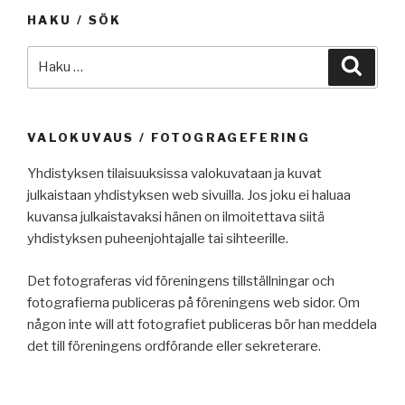
HAKU / SÖK
Etsi:
Haku
VALOKUVAUS / FOTOGRAGEFERING
Yhdistyksen tilaisuuksissa valokuvataan ja kuvat
julkaistaan yhdistyksen web sivuilla. Jos joku ei haluaa
kuvansa julkaistavaksi hänen on ilmoitettava siitä
yhdistyksen puheenjohtajalle tai sihteerille.
Det fotograferas vid föreningens tillställningar och
fotografierna publiceras på föreningens web sidor. Om
någon inte will att fotografiet publiceras bör han meddela
det till föreningens ordförande eller sekreterare.