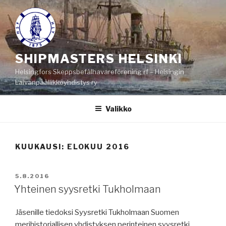
Siirry
sisältöön
SHIPMASTERS HELSINKI
Helsingfors Skeppsbefälhavareförening rf – Helsingin
Laivanpäällikköyhdistys ry
Valikko
KUUKAUSI:
ELOKUU 2016
JULKAISTU
5.8.2016
Yhteinen syysretki Tukholmaan
Jäsenille tiedoksi Syysretki Tukholmaan Suomen
merihistoriallisen yhdistyksen perinteinen syysretki