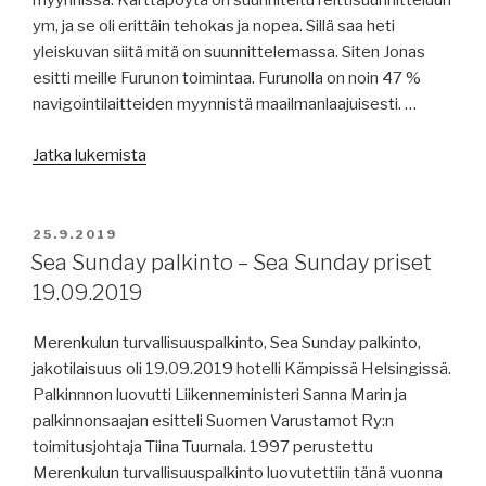
myynnissä. Karttapöytä on suunniteltu reittisuunnitteluun
ym, ja se oli erittäin tehokas ja nopea. Sillä saa heti
yleiskuvan siitä mitä on suunnittelemassa. Siten Jonas
esitti meille Furunon toimintaa. Furunolla on noin 47 %
navigointilaitteiden myynnistä maailmanlaajuisesti. …
”Furuno
Jatka lukemista
Finland
Oy
vierailu
JULKAISTU
25.9.2019
–
Sea Sunday palkinto – Sea Sunday priset
Furuno
19.09.2019
Finland
AB
Merenkulun turvallisuuspalkinto, Sea Sunday palkinto,
besök
jakotilaisuus oli 19.09.2019 hotelli Kämpissä Helsingissä.
24.09.2019”
Palkinnnon luovutti Liikenneministeri Sanna Marin ja
palkinnonsaajan esitteli Suomen Varustamot Ry:n
toimitusjohtaja Tiina Tuurnala. 1997 perustettu
Merenkulun turvallisuuspalkinto luovutettiin tänä vuonna