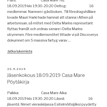
Plats: Casa Mare Tid:
18.09.2019 klo 19:30-20:20 Deltog: 16
medlemmar. Namnen i gästboken. Till föredragshållare
lovade Mauri Harki hade hamnat att stanna i Athen på
arbetsresan, så mötet med Delta Marins represetant
flyttas framåt och ordnas senare i Delta Marins
utrymmen. Före medlemsmötet tittade vi på Discoverys
dokumnet om 5 massiva fartyg varav …
”Medlemsmöte
Jatka lukemista
18.09.2019
Casa
Mare
JULKAISTU
25.9.2019
Protokol”
Jäsenkokous 18.09.2019 Casa Mare
Pöytäkirja
Paikka: Casa Mare Aika:
18.09.2019 klo 19:30-20:20 Läsnä: 16
jäsentä. Nimet vieraskirjassa Esitelmöitsijäksi pyydetty