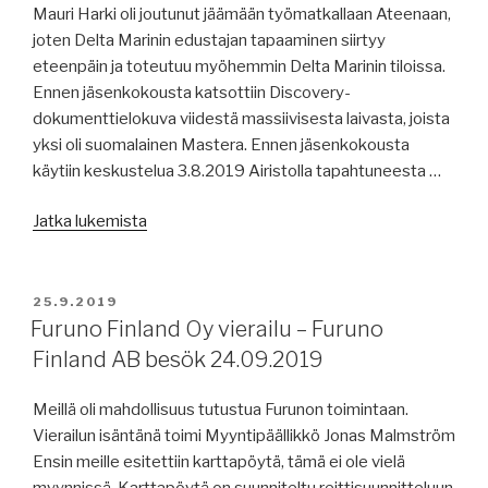
Mauri Harki oli joutunut jäämään työmatkallaan Ateenaan,
joten Delta Marinin edustajan tapaaminen siirtyy
eteenpäin ja toteutuu myöhemmin Delta Marinin tiloissa.
Ennen jäsenkokousta katsottiin Discovery-
dokumenttielokuva viidestä massiivisesta laivasta, joista
yksi oli suomalainen Mastera. Ennen jäsenkokousta
käytiin keskustelua 3.8.2019 Airistolla tapahtuneesta …
”Jäsenkokous
Jatka lukemista
18.09.2019
Casa
Mare
JULKAISTU
25.9.2019
Pöytäkirja”
Furuno Finland Oy vierailu – Furuno
Finland AB besök 24.09.2019
Meillä oli mahdollisuus tutustua Furunon toimintaan.
Vierailun isäntänä toimi Myyntipäällikkö Jonas Malmström
Ensin meille esitettiin karttapöytä, tämä ei ole vielä