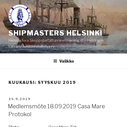
Siirry
sisältöön
SHIPMASTERS HELSINKI
Helsingfors Skeppsbefälhavareförening rf – Helsingin
Laivanpäällikköyhdistys ry
Valikko
KUUKAUSI:
SYYSKUU 2019
JULKAISTU
25.9.2019
Medlemsmöte 18.09.2019 Casa Mare
Protokol