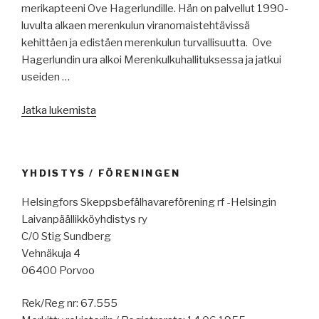
merikapteeni Ove Hagerlundille. Hän on palvellut 1990-
luvulta alkaen merenkulun viranomaistehtävissä
kehittäen ja edistäen merenkulun turvallisuutta. Ove
Hagerlundin ura alkoi Merenkulkuhallituksessa ja jatkui
useiden …
”Sea
Jatka lukemista
Sunday
palkinto
–
YHDISTYS / FÖRENINGEN
Sea
Sunday
Helsingfors Skeppsbefälhavareförening rf -Helsingin
priset
Laivanpäällikköyhdistys ry
19.09.2019”
C/0 Stig Sundberg
Vehnäkuja 4
06400 Porvoo
Rek/Reg nr: 67.555