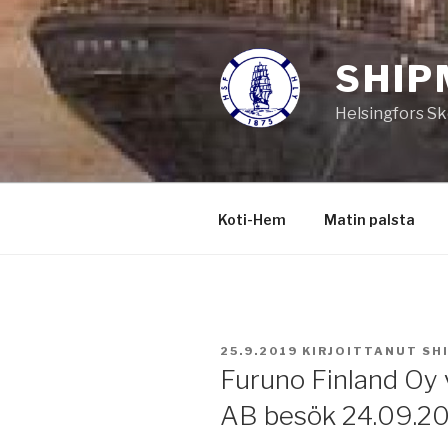
Siirry
sisältöön
SHIP
Helsingfors Sk
Koti-Hem
Matin palsta
JULKAISTU
25.9.2019
KIRJOITTANUT
SH
Furuno Finland Oy v
AB besök 24.09.2