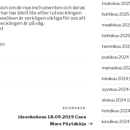
toukokuu 202
kussion om de nya instrumenten och deras
ar har blivit lite efter i utvecklingen
huhtikuu 2025
besöken är verkligen viktiga för oss att
vecklingen är på väg.
maaliskuu 20
t.
helmikuu 202
nen
tammikuu 202
joulukuu 2024
marraskuu 20
lokakuu 2024
(
syyskuu 2024
elokuu 2024
(1
SEURAAVA
Seuraava
heinäkuu 202
artikkeli
Jäsenkokous 18.09.2019 Casa
kesäkuu 2024
Mare Pöytäkirja