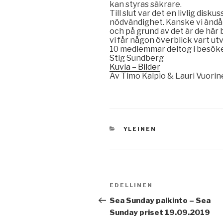
kan styras säkrare.
Till slut var det en livlig dis
nödvändighet. Kanske vi ändå h
och på grund av det är de här 
vi får någon överblick vart ut
10 medlemmar deltog i besöke
Stig Sundberg
Kuvia – Bilder
Av Timo Kalpio & Lauri Vuori
KATEGORIAT
YLEINEN
Artikkelien
Edellinen
EDELLINEN
selaus
artikkeli
Sea Sunday palkinto – Sea
Sunday priset 19.09.2019