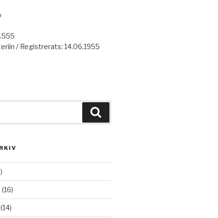
o
7.555
eriin / Registrerats: 14.06.1955
Haku
RKIV
)
6
(16)
(14)