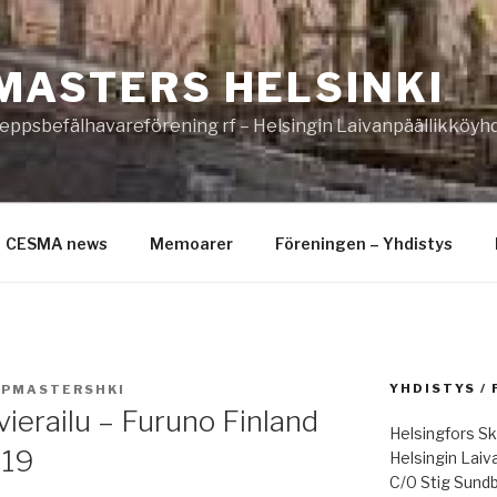
MASTERS HELSINKI
eppsbefälhavareförening rf – Helsingin Laivanpäällikköyhd
CESMA news
Memoarer
Föreningen – Yhdistys
YHDISTYS /
IPMASTERSHKI
ierailu – Furuno Finland
Helsingfors Sk
019
Helsingin Laiv
C/0 Stig Sund