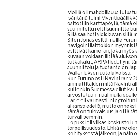
Meillä oli mahdollisuus tutust
isäntänä toimi Myyntipäällik
esitettiin karttapöytä, tämä e
suunniteltu reittisuunnitteluun
Sillä saa heti yleiskuvan siitä
Siten Jonas esitti meille Furu
navigointilaitteiden myynnistä
esittivät kameran, joka myösk
kuvaan voidaan liittää aluksen 
tutkakaiut, ARPAtiedot ym. tä
suunnittelu ja tuotanto on Jap
Walleniuksen autolaivoissa.
Kun Furuno osti Navintran v 
ammattitaidon mitä Navintrall
kuitenkin Suomessa ollut kautt
arvostetaan maailmalla edell
Larjo oli varmasti integroitun 
aikansa edellä, mutta onneksi 
tämä on tulevaisuus ja että tä
turvallisemmin.
Lopuksi oli vilkas keskustelu nä
tarpellisuudesta. Ehkä me ole
kehityksestä jälkeen, ja näin o