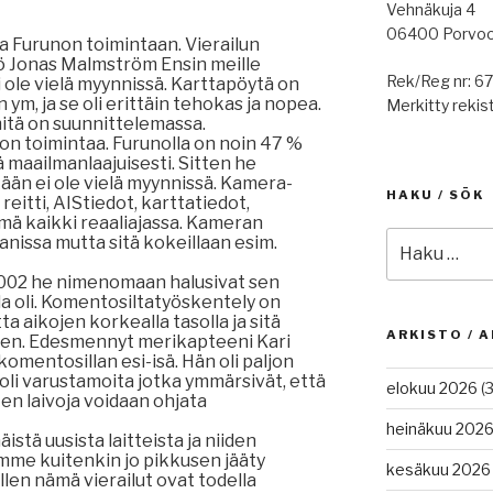
Vehnäkuja 4
06400 Porvo
ua Furunon toimintaan. Vierailun
kö Jonas Malmström Ensin meille
Rek/Reg nr: 6
i ole vielä myynnissä. Karttapöytä on
 ym, ja se oli erittäin tehokas ja nopea.
Merkitty rekist
 mitä on suunnittelemassa.
non toimintaa. Furunolla on noin 47 %
 maailmanlaajuisesti. Sitten he
ään ei ole vielä myynnissä. Kamera-
HAKU / SÖK
reitti, AIStiedot, karttatiedot,
mä kaikki reaaliajassa. Kameran
Etsi:
anissa mutta sitä kokeillaan esim.
2002 he nimenomaan halusivat sen
a oli. Komentosiltatyöskentely on
a aikojen korkealla tasolla ja sitä
ARKISTO / A
een. Edesmennyt merikapteeni Kari
komentosillan esi-isä. Hän oli paljon
oli varustamoita jotka ymmärsivät, että
elokuu 2026
(3
ten laivoja voidaan ohjata
heinäkuu 202
istä uusista laitteista ja niiden
mme kuitenkin jo pikkusen jääty
kesäkuu 2026
llen nämä vierailut ovat todella