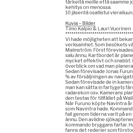
tärkeitä meille että saamme j
kehitys on menossa.
10 jäsentä osallistui vierailuun
Kuvia – Bilder
Timo Kalpio & Lauri Vuorinen
********************************
Vi hade möjligheten att beka
verksamhet. Som besökets vä
Malmström. Först förevisades f
salu ännu, Kartbordet är plane
mycket effektivt och snabbt. 
överblick om vad man planera
Sedan förevisade Jonas Furun
% av försäljningen av navigat
Sedan förevisade de in kamera 
man kan sätta in fartygets fär
radarekon osv. Kamerans plan
den testas för tillfället på Wal
När Furuno köpte Navintra år 
som Navintra hade. Kommandbr
fall genom tiderna varit på e
ännu. Den avlidne sjökaptenen
kommando bryggans farfar. Ha
fanns det rederier som försto