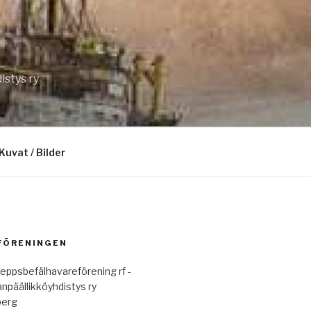
istys ry
Kuvat / Bilder
 FÖRENINGEN
eppsbefälhavareförening rf -
anpäällikköyhdistys ry
berg