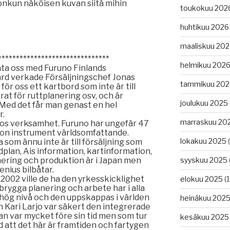
onkun näköisen kuvan siitä mihin
toukokuu 202
.
huhtikuu 2026
maaliskuu 20
*******************************
helmikuu 202
nta oss med Furuno Finlands
rd verkade Försäljningschef Jonas
tammikuu 202
ör oss ett kartbord som inte är till
rat för ruttplanering osv, och är
joulukuu 2025
Med det får man genast en hel
r.
marraskuu 20
os verksamhet. Furuno har ungefär 47
ion instrument världsomfattande.
lokakuu 2025
(
som ännu inte är till försäljning som
dplan, Ais information, kartinformation,
ering och produktion är i Japan men
syyskuu 2025
lenius bilbåtar.
2002 ville de ha den yrkesskicklighet
elokuu 2025
(1
ygga planering och arbete har i alla
n hög nivå och den uppskappas i världen
heinäkuu 202
 Kari Larjo var säkert den integrerade
n var mycket före sin tid men som tur
kesäkuu 2025
d att det här är framtiden och fartygen