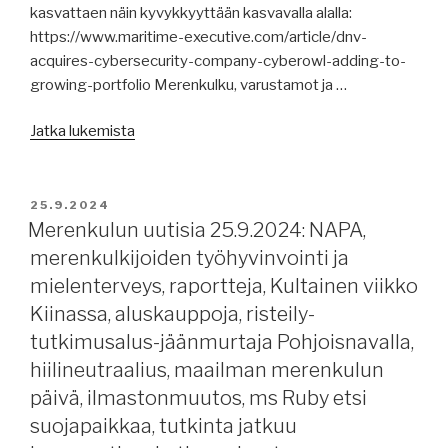
salailusta,
kasvattaen näin kyvykkyyttään kasvavalla alalla:
päälliköille
https://www.maritime-executive.com/article/dnv-
uudet
acquires-cybersecurity-company-cyberowl-adding-to-
turvaohjeet,
growing-portfolio Merenkulku, varustamot ja …
ammonium-
nitraattilasti,
”Merenkulun
Jatka lukemista
kriisit
uutisia
laajenevat
26.9.2024:
Lähi-
maailman
JULKAISTU
25.9.2024
ja
merenkulun
Merenkulun uutisia 25.9.2024: NAPA,
Kauko-
päivä,
merenkulkijoiden työhyvinvointi ja
Idässä.”
kynnysrahaa
mielenterveys, raportteja, Kultainen viikko
pyydetään
Kiinassa, aluskauppoja, risteily-
merenkulkijoilta,
tutkimusalus-jäänmurtaja Pohjoisnavalla,
Jäämeren
hiilineutraalius, maailman merenkulun
kuljetuksia,
satamat
päivä, ilmastonmuutos, ms Ruby etsi
solmukohtia
suojapaikkaa, tutkinta jatkuu
maailmankaupassa,