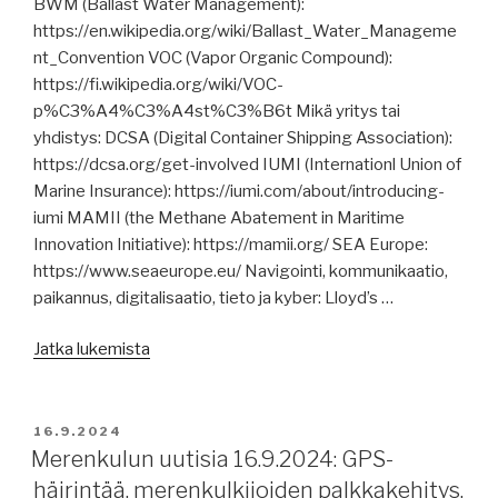
BWM (Ballast Water Management):
toiminta,
https://en.wikipedia.org/wiki/Ballast_Water_Manageme
Punaisen
nt_Convention VOC (Vapor Organic Compound):
meren
https://fi.wikipedia.org/wiki/VOC-
sotavaaralisät,
p%C3%A4%C3%A4st%C3%B6t Mikä yritys tai
ammoniumnitraattia
yhdistys: DCSA (Digital Container Shipping Association):
Klaipedaan?”
https://dcsa.org/get-involved IUMI (Internationl Union of
Marine Insurance): https://iumi.com/about/introducing-
iumi MAMII (the Methane Abatement in Maritime
Innovation Initiative): https://mamii.org/ SEA Europe:
https://www.seaeurope.eu/ Navigointi, kommunikaatio,
paikannus, digitalisaatio, tieto ja kyber: Lloyd’s …
”Merenkulun
Jatka lukemista
uutisia
18.9.2024:
komentosiltahälytykset,
JULKAISTU
16.9.2024
elektromagneettinen
Merenkulun uutisia 16.9.2024: GPS-
purkaus,
häirintää, merenkulkijoiden palkkakehitys,