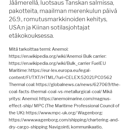
Jäämerellä, luotsaus Tanskan salmissa,
koulutukseen,
maa,
pakotteita, maailman merenkulun päivä
konttirahdit
Otodus
26.9., romutusmarkkinoiden kehitys,
laskevat,
megalodon.”
Konecranes’lta
USA:n ja Kiinan sotilasjohtajat
nosturit
etäkokouksessa.
Filippiineille,
Schenker
Mitä tarkoittaa termi: Anemoi:
tanskalaisille,
https://en.wikipedia.org/wiki/Anemoi Bulk carrier:
maasähkö
https://en.wikipedia.org/wiki/Bulk_carrier FuelEU
kannattaa,
Maritime: https://eur-lex.europa.eu/legal-
kiinalaistelakat,
content/FI/TXT/HTML/?uri=CELEX:52021PC0562
Turun
Thermal coal: https://globalnews.ca/news/627069/the-
telakka
coal-facts-thermal-coal-vs-metallurgical-coal/ Mikä
jää
yritys: Anemoi: https://anemoimarine.com/magnus-
Meyerille,
effect-ship/ MPC (The Maritime Professional Council of
lakkoja
the UK): https://www.mpc-uk.org/ Wagenborg:
ja
https://www.wagenborg.com/shipping/chartering-and-
miehistöpulaa
dry-cargo-shipping Navigointi, kommunikaatio,