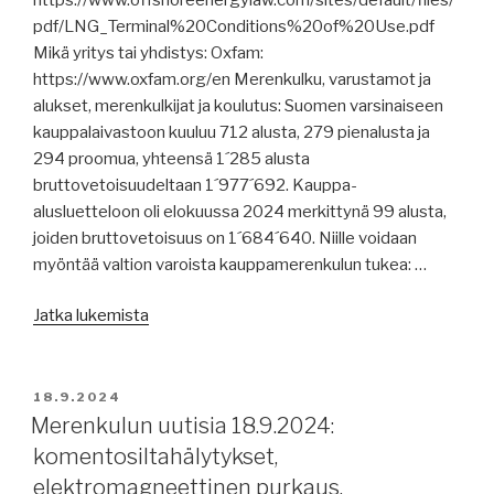
pdf/LNG_Terminal%20Conditions%20of%20Use.pdf
Mikä yritys tai yhdistys: Oxfam:
https://www.oxfam.org/en Merenkulku, varustamot ja
alukset, merenkulkijat ja koulutus: Suomen varsinaiseen
kauppalaivastoon kuuluu 712 alusta, 279 pienalusta ja
294 proomua, yhteensä 1´285 alusta
bruttovetoisuudeltaan 1´977´692. Kauppa-
alusluetteloon oli elokuussa 2024 merkittynä 99 alusta,
joiden bruttovetoisuus on 1´684´640. Niille voidaan
myöntää valtion varoista kauppamerenkulun tukea: …
”Merenkulun
Jatka lukemista
uutisia
20.9.2024:
Suomen
JULKAISTU
18.9.2024
kauppalaivasto,
Merenkulun uutisia 18.9.2024:
merenkulun
komentosiltahälytykset,
johtamisselvitys,
elektromagneettinen purkaus,