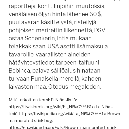
merenkulun
raportteja, konttilinjoihin muutoksia,
etäkoulutuksesta,
venäläisen öljyn hinta lähenee 60 $,
Grimaldi
puutavaran käsittelystä, risteilyjä,
laajentaa,
pohjoisen merireitin liikennettä, DSV
raportteja,
Finnlines
ostaa Schenkerin, Intia mukaan
avaa
telakkakisaan, USA asetti lisämaksuja
reittilinjan
tavaroille, vaarallisten aineiden
Lontooseen,
hätäyhteystiedot tarpeen, taifuuni
Ibiza
Bebinca, palava säiliöalus hinataan
rajoittaa
turvaan Punaisella merellä, kahden
turismia,
liikenne
laivaston maa, Otodus megalodon.
kasvaa
pohjoisella
Mitä tarkoittaa termi: El Niño -ilmiö:
merireitillä,
https://fi.wikipedia.org/wiki/El_Ni%C3%B1o La Niña -
satamalakonuhka
ilmiö: https://fi.wikipedia.org/wiki/La_Ni%C3%B1a Brown
kasvaa
marmorated stink bug:
USA:ssa,
https://en.wikipedia.org/wiki/Brown_marmorated_stink_