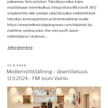
USA:ssa,
paikannus, tieto ja kyber: Tekoälysovellus tulee
biopolttoaineista,
muuttamaan merenkulkua. Integroituna Microsoft 365 -
pakotteita,
ympäristöön sillä voidaan säästää paljon rutiinitehtäviä
ei
tekoälyn, koneoppimisen ja tiedonlouhinnan avulla:
vaarallisen
https://www.hellenicshippingnews.com/shipintel-by-
lastin
maritime-optima-joins-the-microsoft-azure-
purkulupaa
marketplace/ Uudessa …
Klaipedaan,
kuningas
”Merenkulun
Jatka lukemista
lahjoittaa
uutisia
varat
11.9.2024:
pelastusalukseen,
tekoäly,
JULKAISTU
11.9.2024
mitä
koulutus,
Medlemstillställning – Jäsentilaisuus
merenkulkijat
merenkulkijoiden
11.9.2024 – FMI Jouni Vainio
tekivät
pahoinvointi,
WTC-
raportteja,
iskujen
energian
jälkeen?”
kysyntä,
seikkailu