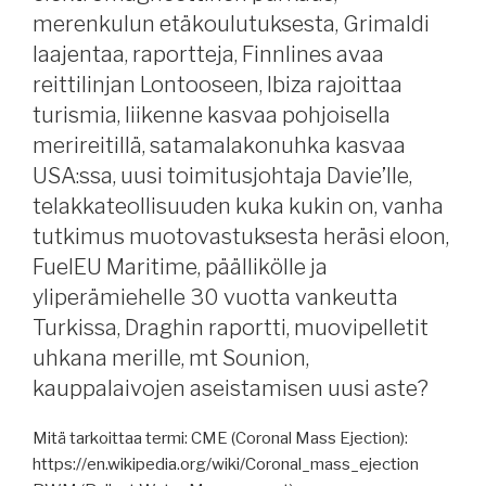
suljetut
merenkulun etäkoulutuksesta, Grimaldi
tilat,
laajentaa, raportteja, Finnlines avaa
iso
reittilinjan Lontooseen, Ibiza rajoittaa
lipunvaihto,
USA:n
turismia, liikenne kasvaa pohjoisella
satamalakko
merireitillä, satamalakonuhka kasvaa
aiheuttaa
USA:ssa, uusi toimitusjohtaja Davie’lle,
lisämaksuja,
telakkateollisuuden kuka kukin on, vanha
Helsingin
tutkimus muotovastuksesta heräsi eloon,
matkustajaliikenne,
FuelEU Maritime, päällikölle ja
Tukholmaan
maasähkö,
yliperämiehelle 30 vuotta vankeutta
globalisaation
Turkissa, Draghin raportti, muovipelletit
jatkosta,
uhkana merille, mt Sounion,
Kiinan
kauppalaivojen aseistamisen uusi aste?
talouskasvu,
Venäjän
Mitä tarkoittaa termi: CME (Coronal Mass Ejection):
harmaan
https://en.wikipedia.org/wiki/Coronal_mass_ejection
laivaston