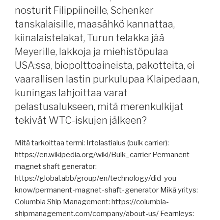
konttilinjoihin
vuotta
nosturit Filippiineille, Schenker
muutoksia,
vankeutta
tanskalaisille, maasähkö kannattaa,
venäläisen
Turkissa,
öljyn
Draghin
kiinalaistelakat, Turun telakka jää
hinta
raportti,
Meyerille, lakkoja ja miehistöpulaa
lähenee
muovipelletit
USA:ssa, biopolttoaineista, pakotteita, ei
60
uhkana
vaarallisen lastin purkulupaa Klaipedaan,
$,
merille,
kuningas lahjoittaa varat
puutavaran
mt
pelastusalukseen, mitä merenkulkijat
käsittelystä,
Sounion,
risteilyjä,
kauppalaivojen
tekivät WTC-iskujen jälkeen?
pohjoisen
aseistamisen
merireitin
uusi
Mitä tarkoittaa termi: Irtolastialus (bulk carrier):
liikennettä,
aste?”
https://en.wikipedia.org/wiki/Bulk_carrier Permanent
DSV
magnet shaft generator:
ostaa
https://global.abb/group/en/technology/did-you-
Schenkerin,
know/permanent-magnet-shaft-generator Mikä yritys:
Intia
Columbia Ship Management: https://columbia-
mukaan
shipmanagement.com/company/about-us/ Fearnleys: