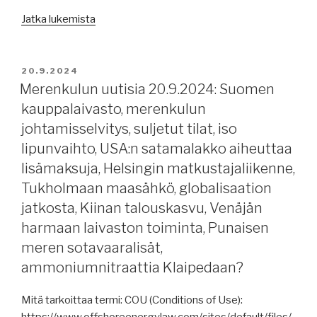
päivä,
”Merenkulun
Jatka lukemista
ilmastonmuutos,
uutisia
ms
23.9.2024:
Ruby
Aquamar,
JULKAISTU
20.9.2024
etsi
raportteja,
Merenkulun uutisia 20.9.2024: Suomen
suojapaikkaa,
arktinen
kauppalaivasto, merenkulun
tutkinta
ja
johtamisselvitys, suljetut tilat, iso
jatkuu
antarktinen,
lipunvaihto, USA:n satamalakko aiheuttaa
kaasuputken
IMO
katkeamisesta.”
lisämaksuja, Helsingin matkustajaliikenne,
MEPC,
Tukholmaan maasähkö, globalisaation
merisotaharjoituksia.”
jatkosta, Kiinan talouskasvu, Venäjän
harmaan laivaston toiminta, Punaisen
meren sotavaaralisät,
ammoniumnitraattia Klaipedaan?
Mitä tarkoittaa termi: COU (Conditions of Use):
https://www.offshoreenergylaw.com/sites/default/files/