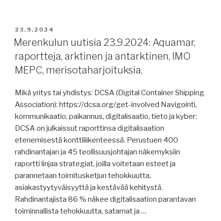
voimiaan.”
uutisia
25.9.2024:
NAPA,
JULKAISTU
23.9.2024
merenkulkijoiden
Merenkulun uutisia 23.9.2024: Aquamar,
työhyvinvointi
raportteja, arktinen ja antarktinen, IMO
ja
MEPC, merisotaharjoituksia.
mielenterveys,
raportteja,
Mikä yritys tai yhdistys: DCSA (Digital Container Shipping
Kultainen
Association): https://dcsa.org/get-involved Navigointi,
viikko
kommunikaatio, paikannus, digitalisaatio, tieto ja kyber:
Kiinassa,
DCSA on julkaissut raporttinsa digitalisaation
aluskauppoja,
etenemisestä konttiliikenteessä. Perustuen 400
risteily-
rahdinantajan ja 45 teollisuusjohtajan näkemyksiin
tutkimusalus-
raportti linjaa strategiat, joilla voitetaan esteet ja
jäänmurtaja
parannetaan toimitusketjun tehokkuutta,
Pohjoisnavalla,
asiakastyytyväisyyttä ja kestävää kehitystä.
hiilineutraalius,
Rahdinantajista 86 % näkee digitalisaation parantavan
maailman
toiminnallista tehokkuutta, satamat ja …
merenkulun