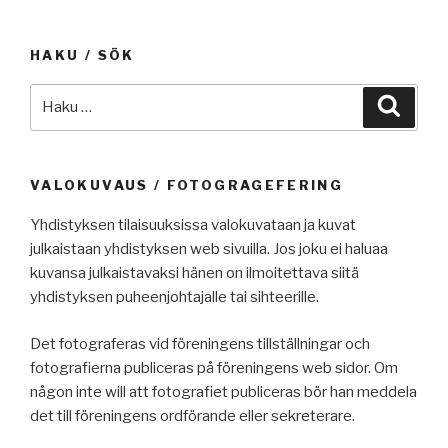
HAKU / SÖK
Etsi:
Haku
VALOKUVAUS / FOTOGRAGEFERING
Yhdistyksen tilaisuuksissa valokuvataan ja kuvat
julkaistaan yhdistyksen web sivuilla. Jos joku ei haluaa
kuvansa julkaistavaksi hänen on ilmoitettava siitä
yhdistyksen puheenjohtajalle tai sihteerille.
Det fotograferas vid föreningens tillställningar och
fotografierna publiceras på föreningens web sidor. Om
någon inte will att fotografiet publiceras bör han meddela
det till föreningens ordförande eller sekreterare.