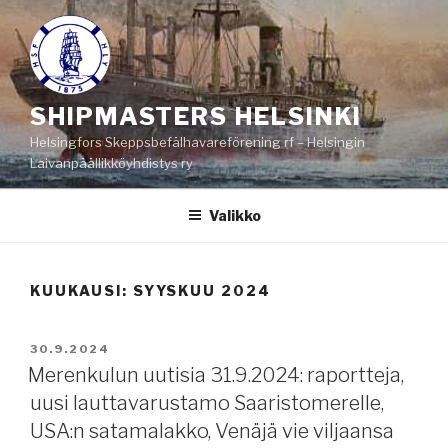
Siirry
sisältöön
SHIPMASTERS HELSINKI
Helsingfors Skeppsbefälhavareförening rf – Helsingin
Laivanpäällikköyhdistys ry
Valikko
KUUKAUSI:
SYYSKUU 2024
JULKAISTU
30.9.2024
Merenkulun uutisia 31.9.2024: raportteja,
uusi lauttavarustamo Saaristomerelle,
USA:n satamalakko, Venäjä vie viljaansa