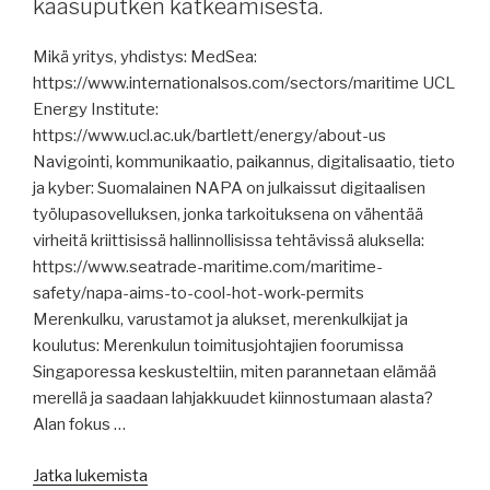
kaasuputken katkeamisesta.
maailmantalous
on
Mikä yritys, yhdistys: MedSea:
heikkona,
https://www.internationalsos.com/sectors/maritime UCL
Kiina
Energy Institute:
elvyttää,
https://www.ucl.ac.uk/bartlett/energy/about-us
EU:n
Navigointi, kommunikaatio, paikannus, digitalisaatio, tieto
ulkopuolelle
ja kyber: Suomalainen NAPA on julkaissut digitaalisen
kuljetetun
työlupasovelluksen, jonka tarkoituksena on vähentää
tavaran
virheitä kriittisissä hallinnollisissa tehtävissä aluksella:
määrä
https://www.seatrade-maritime.com/maritime-
arvossa,
safety/napa-aims-to-cool-hot-work-permits
MEPC82,
Merenkulku, varustamot ja alukset, merenkulkijat ja
öljyn
koulutus: Merenkulun toimitusjohtajien foorumissa
kulutuksen
Singaporessa keskusteltiin, miten parannetaan elämää
ennustetaan
merellä ja saadaan lahjakkuudet kiinnostumaan alasta?
kasvavan,
Alan fokus …
Kiina
osoittaa
”Merenkulun
Jatka lukemista