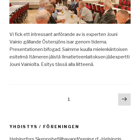
Jäämerellä,
luotsaus
Tanskan
salmissa,
pakotteita,
Vi fick ett intressant anförande av is experten Jouni
maailman
Vainio gällande Östersjöns isar genom tiderna.
merenkulun
Presentationen bifogad. Saimme kuulla mielenkiintoisen
päivä
esitelmä Itämeren jäistä Ilmatieteenlaitoksen jääexpertti
26.9.,
Jouni Vainiolta. Esitys tässä alla liitteenä.
romutusmarkkinoiden
kehitys,
USA:n
ja
Artikkelien
Seur
Sivu
1
Kiinan
sivu
selaus
sotilasjohtajat
etäkokouksessa.”
YHDISTYS / FÖRENINGEN
Helsingfors Skeppsbefälhavareförening rf -Helsingin