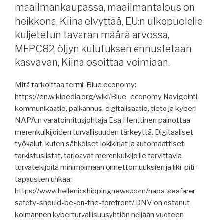
maailmankaupassa, maailmantalous on
Venäjä
heikkona, Kiina elvyttää, EU:n ulkopuolelle
vie
viljaansa
kuljetetun tavaran määrä arvossa,
Itämeren
MEPC82, öljyn kulutuksen ennustetaan
kautta,
kasvavan, Kiina osoittaa voimiaan.
Kiinan
telakat,
Mitä tarkoittaa termi: Blue economy:
minne
https://en.wikipedia.org/wiki/Blue_economy Navigointi,
maailmankauppa
kommunikaatio, paikannus, digitalisaatio, tieto ja kyber:
on
NAPA:n varatoimitusjohtaja Esa Henttinen painottaa
menossa,
merenkulkijoiden turvallisuuden tärkeyttä. Digitaaliset
IMO:n
työkalut, kuten sähköiset lokikirjat ja automaattiset
GHG17,
tarkistuslistat, tarjoavat merenkulkijoille tarvittavia
MEPC82
turvatekijöitä minimoimaan onnettomuuksien ja liki-piti-
ja
tapausten uhkaa:
CCC10,
https://www.hellenicshippingnews.com/napa-seafarer-
päällikkö
safety-should-be-on-the-forefront/ DNV on ostanut
vankeuteen
kolmannen kyberturvallisuusyhtiön neljään vuoteen