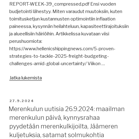
REPORT-WEEK-39_compressed.pdf Ensi vuoden
budjetointi lähestyy. Miten varaudut muutoksiin, kuten
toimitusketjun kustannusten optimointiin inflaation
paineessa, kysynnän heilahteluun, kapasiteettirajoituksiin
ja alueellisiin häiriöihin. Artikkelissa kuvataan viisi
perushuomiota:
https://www.hellenicshippingnews.com/5-proven-
strategies-to-tackle-2025-freight-budgeting-
challenges-amid-global-uncertainty/ Viikon …
”Merenkulun
Jatka lukemista
uutisia
31.9.2024:
raportteja,
JULKAISTU
27.9.2024
uusi
Merenkulun uutisia 26.9.2024: maailman
lauttavarustamo
merenkulun päivä, kynnysrahaa
Saaristomerelle,
pyydetään merenkulkijoilta, Jäämeren
USA:n
kuljetuksia, satamat solmukohtia
satamalakko,