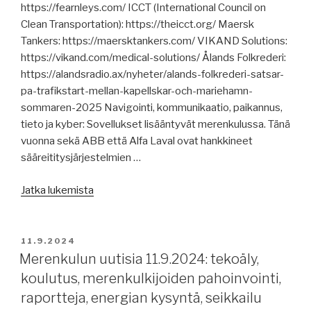
telakkakisaan,
https://fearnleys.com/ ICCT (International Council on
USA
Clean Transportation): https://theicct.org/ Maersk
asetti
Tankers: https://maersktankers.com/ VIKAND Solutions:
lisämaksuja
https://vikand.com/medical-solutions/ Ålands Folkrederi:
tavaroille,
https://alandsradio.ax/nyheter/alands-folkrederi-satsar-
vaarallisten
pa-trafikstart-mellan-kapellskar-och-mariehamn-
aineiden
sommaren-2025 Navigointi, kommunikaatio, paikannus,
hätäyhteystiedot
tieto ja kyber: Sovellukset lisääntyvät merenkulussa. Tänä
tarpeen,
vuonna sekä ABB että Alfa Laval ovat hankkineet
taifuuni
sääreititysjärjestelmien …
Bebinca,
”Merenkulun
palava
Jatka lukemista
uutisia
säiliöalus
13.9.2024:
hinataan
merenkulun
turvaan
JULKAISTU
11.9.2024
sovelluksia,
Punaisella
Merenkulun uutisia 11.9.2024: tekoäly,
Ruotsissa
merellä,
koulutus, merenkulkijoiden pahoinvointi,
ennätysmäärä
kahden
raportteja, energian kysyntä, seikkailu
hakijoita
laivaston