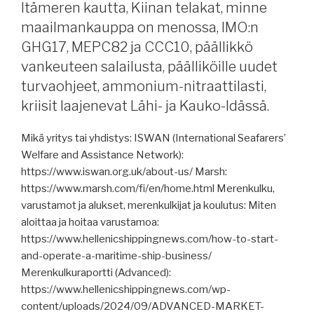
Itämeren kautta, Kiinan telakat, minne
maailmankauppa on menossa, IMO:n
GHG17, MEPC82 ja CCC10, päällikkö
vankeuteen salailusta, päälliköille uudet
turvaohjeet, ammonium-nitraattilasti,
kriisit laajenevat Lähi- ja Kauko-Idässä.
Mikä yritys tai yhdistys: ISWAN (International Seafarers’
Welfare and Assistance Network):
https://www.iswan.org.uk/about-us/ Marsh:
https://www.marsh.com/fi/en/home.html Merenkulku,
varustamot ja alukset, merenkulkijat ja koulutus: Miten
aloittaa ja hoitaa varustamoa:
https://www.hellenicshippingnews.com/how-to-start-
and-operate-a-maritime-ship-business/
Merenkulkuraportti (Advanced):
https://www.hellenicshippingnews.com/wp-
content/uploads/2024/09/ADVANCED-MARKET-