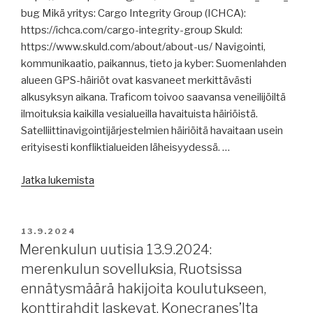
uusi
bug Mikä yritys: Cargo Integrity Group (ICHCA):
toimitusjohtaja
https://ichca.com/cargo-integrity-group Skuld:
Davie’lle,
https://www.skuld.com/about/about-us/ Navigointi,
telakkateollisuuden
kommunikaatio, paikannus, tieto ja kyber: Suomenlahden
kuka
alueen GPS-häiriöt ovat kasvaneet merkittävästi
kukin
alkusyksyn aikana. Traficom toivoo saavansa veneilijöiltä
on,
ilmoituksia kaikilla vesialueilla havaituista häiriöistä.
vanha
Satelliittinavigointijärjestelmien häiriöitä havaitaan usein
tutkimus
erityisesti konfliktialueiden läheisyydessä. …
muotovastuksesta
”Merenkulun
heräsi
Jatka lukemista
uutisia
eloon,
16.9.2024:
FuelEU
GPS-
Maritime,
JULKAISTU
13.9.2024
häirintää,
päällikölle
Merenkulun uutisia 13.9.2024:
merenkulkijoiden
ja
merenkulun sovelluksia, Ruotsissa
palkkakehitys,
yliperämiehelle
ennätysmäärä hakijoita koulutukseen,
raportteja,
30
konttirahdit laskevat, Konecranes’lta