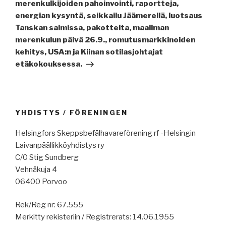
merenkulkijoiden pahoinvointi, raportteja,
energian kysyntä, seikkailu Jäämerellä, luotsaus
Tanskan salmissa, pakotteita, maailman
merenkulun päivä 26.9., romutusmarkkinoiden
kehitys, USA:n ja Kiinan sotilasjohtajat
etäkokouksessa.
YHDISTYS / FÖRENINGEN
Helsingfors Skeppsbefälhavareförening rf -Helsingin
Laivanpäällikköyhdistys ry
C/0 Stig Sundberg
Vehnäkuja 4
06400 Porvoo
Rek/Reg nr: 67.555
Merkitty rekisteriin / Registrerats: 14.06.1955