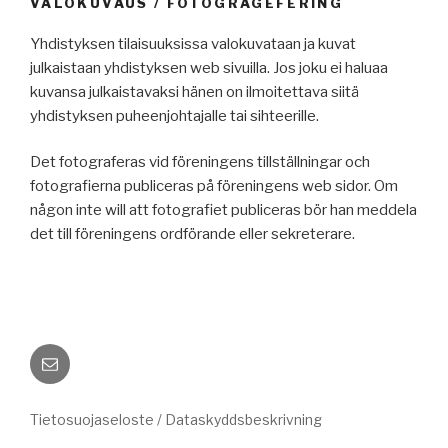
VALOKUVAUS / FOTOGRAGEFERING
Yhdistyksen tilaisuuksissa valokuvataan ja kuvat
julkaistaan yhdistyksen web sivuilla. Jos joku ei haluaa
kuvansa julkaistavaksi hänen on ilmoitettava siitä
yhdistyksen puheenjohtajalle tai sihteerille.
Det fotograferas vid föreningens tillställningar och
fotografierna publiceras på föreningens web sidor. Om
någon inte will att fotografiet publiceras bör han meddela
det till föreningens ordförande eller sekreterare.
Sähköposti
Tietosuojaseloste / Dataskyddsbeskrivning