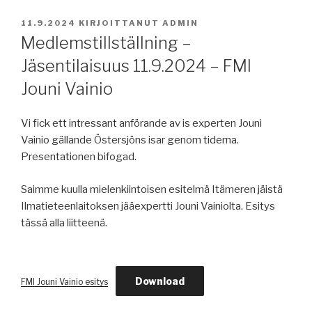
JULKAISTU
11.9.2024
KIRJOITTANUT
ADMIN
Medlemstillställning –
Jäsentilaisuus 11.9.2024 – FMI
Jouni Vainio
Vi fick ett intressant anförande av is experten Jouni
Vainio gällande Östersjöns isar genom tiderna.
Presentationen bifogad.
Saimme kuulla mielenkiintoisen esitelmä Itämeren jäistä
Ilmatieteenlaitoksen jääexpertti Jouni Vainiolta. Esitys
tässä alla liitteenä.
Download
FMI Jouni Vainio esitys