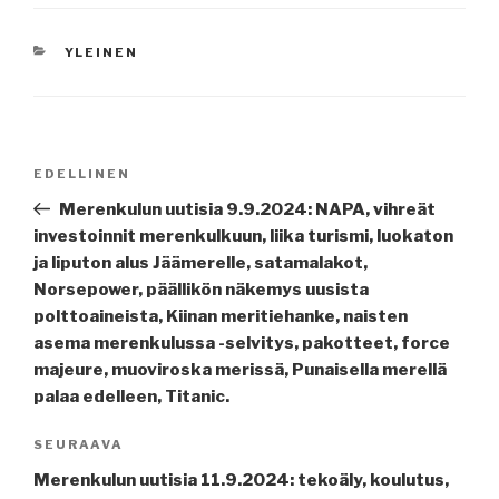
KATEGORIAT
YLEINEN
Artikkelien
Edellinen
EDELLINEN
selaus
artikkeli
Merenkulun uutisia 9.9.2024: NAPA, vihreät
investoinnit merenkulkuun, liika turismi, luokaton
ja liputon alus Jäämerelle, satamalakot,
Norsepower, päällikön näkemys uusista
polttoaineista, Kiinan meritiehanke, naisten
asema merenkulussa -selvitys, pakotteet, force
majeure, muoviroska merissä, Punaisella merellä
palaa edelleen, Titanic.
Seuraava
SEURAAVA
artikkeli
Merenkulun uutisia 11.9.2024: tekoäly, koulutus,