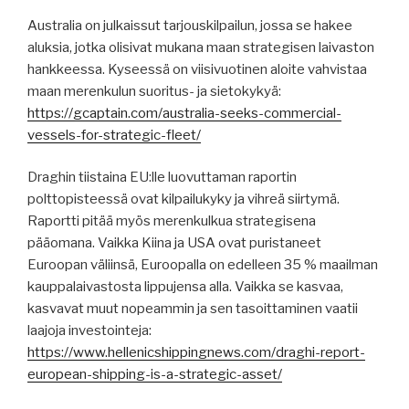
Australia on julkaissut tarjouskilpailun, jossa se hakee
aluksia, jotka olisivat mukana maan strategisen laivaston
hankkeessa. Kyseessä on viisivuotinen aloite vahvistaa
maan merenkulun suoritus- ja sietokykyä:
https://gcaptain.com/australia-seeks-commercial-
vessels-for-strategic-fleet/
Draghin tiistaina EU:lle luovuttaman raportin
polttopisteessä ovat kilpailukyky ja vihreä siirtymä.
Raportti pitää myös merenkulkua strategisena
pääomana. Vaikka Kiina ja USA ovat puristaneet
Euroopan väliinsä, Euroopalla on edelleen 35 % maailman
kauppalaivastosta lippujensa alla. Vaikka se kasvaa,
kasvavat muut nopeammin ja sen tasoittaminen vaatii
laajoja investointeja:
https://www.hellenicshippingnews.com/draghi-report-
european-shipping-is-a-strategic-asset/