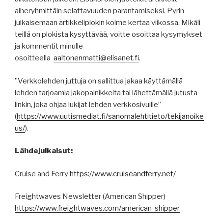
aiheryhmittäin selattavuuden parantamiseksi. Pyrin
julkaisemaan artikkeliplokin kolme kertaa viikossa. Mikäli
teillä on plokista kysyttävää, voitte osoittaa kysymykset
ja kommentit minulle
osoitteella
aaltonenmatti@elisanet.fi
.
”Verkkolehden juttuja on sallittua jakaa käyttämällä
lehden tarjoamia jakopainikkeita tai lähettämällä jutusta
linkin, joka ohjaa lukijat lehden verkkosivuille”
(
https
://
www.uutismediat.fi
/sanomalehtitieto/
tekijanoike
us
/
).
Lähdejulkaisut:
Cruise and Ferry
https://www.cruiseandferry.net/
Freightwaves Newsletter (American Shipper)
https://www.freightwaves.com/american-shipper