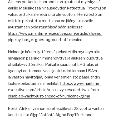
Allseas putkenlaskuproomu on ajautunut myrskyssä
karille Meksikossa hinausköyden katkettua. Proomu on
vakautettu karille eikä siitä ole vuotoja. Henkilöstö on
osittain pelastettu mutta osa on jäänyt alukselle
avustamaan pelastustöissä sään salliessa:
https://www.maritime-executive.com/article/allseas-
pipelay-barge-goes-aground-off-mexico
Nainen ja hänen tyttärensä pelastettiin myrskyn alta
huvijahdin päällikön menehdyttyä ja aluksen jouduttua
ohjailukyvyttömäksi. Paikalle saapunut LPG-alus ei
kyennyt auttamaan vaan joutui odottamaan USA:n
laivaston hävittäjää, jonka venemiehistö pääsi jahdin
luokse pelastamaan henkilöt:
https://www.maritime-
executive.com/article/u-s-navy-rescued-two-from-
disabled-yacht-just-ahead-of-hurricane-gilma
Etelä-Afrikan viranomaiset epäilevät 22 vuotta vanhaa
konttialusta öljypäästöstä Algoa Bay´llä. Huonot