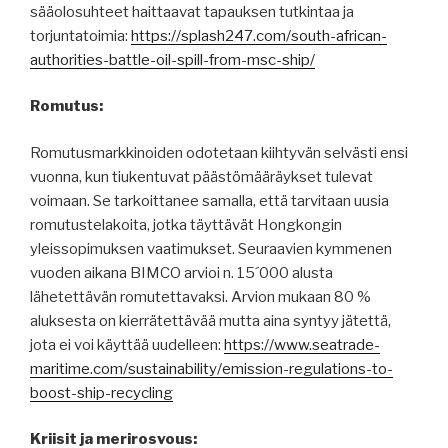
sääolosuhteet haittaavat tapauksen tutkintaa ja
torjuntatoimia:
https://splash247.com/south-african-
authorities-battle-oil-spill-from-msc-ship/
Romutus:
Romutusmarkkinoiden odotetaan kiihtyvän selvästi ensi
vuonna, kun tiukentuvat päästömääräykset tulevat
voimaan. Se tarkoittanee samalla, että tarvitaan uusia
romutustelakoita, jotka täyttävät Hongkongin
yleissopimuksen vaatimukset. Seuraavien kymmenen
vuoden aikana BIMCO arvioi n. 15´000 alusta
lähetettävän romutettavaksi. Arvion mukaan 80 %
aluksesta on kierrätettävää mutta aina syntyy jätettä,
jota ei voi käyttää uudelleen:
https://www.seatrade-
maritime.com/sustainability/emission-regulations-to-
boost-ship-recycling
Kriisit ja merirosvous: