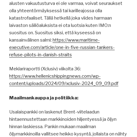
alusten vakuutusturva ei ole varmaa, voivat seuraukset
olla yhteentörmäyksessä tai karilleajossa olla
katastrofaaliset. Tällä hetkellä joka viides harmaan
laivaston säiliöaluksista ei ota luotsia kuten IMO:n
suositus on. Suositus siksi, että kyseessä on
kansainvälinen salmi:
https://www.maritime-
executive.com/article/one-in-five-russian-tankers-
refuse-pilots-in-danish-straits
Meklariraportti (Xclusiv) viikolta 36:
https://www.hellenicshippingnews.com/wp-
content/uploads/2024/09/xclusiv-2024_09_09.pdf
Maailmankauppa ja politiikka:
Usalaispankki on laskenut Brent-viitelaadun
hintaennustettaan markkinoiden hiljentyessä ja öljyn
hinnan laskiessa. Pankin mukaan maailman
öljymarkkinoilla vallitsee heikko kysyntä, jollaista on nähty