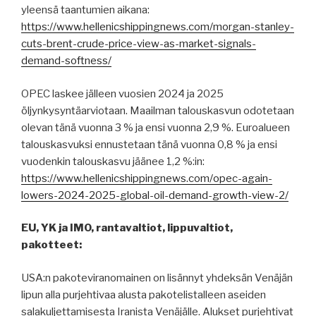
yleensä taantumien aikana:
https://www.hellenicshippingnews.com/morgan-stanley-
cuts-brent-crude-price-view-as-market-signals-
demand-softness/
OPEC laskee jälleen vuosien 2024 ja 2025
öljynkysyntäarviotaan. Maailman talouskasvun odotetaan
olevan tänä vuonna 3 % ja ensi vuonna 2,9 %. Euroalueen
talouskasvuksi ennustetaan tänä vuonna 0,8 % ja ensi
vuodenkin talouskasvu jäänee 1,2 %:in:
https://www.hellenicshippingnews.com/opec-again-
lowers-2024-2025-global-oil-demand-growth-view-2/
EU, YK ja IMO, rantavaltiot, lippuvaltiot,
pakotteet:
USA:n pakoteviranomainen on lisännyt yhdeksän Venäjän
lipun alla purjehtivaa alusta pakotelistalleen aseiden
salakuljettamisesta Iranista Venäjälle. Alukset purjehtivat