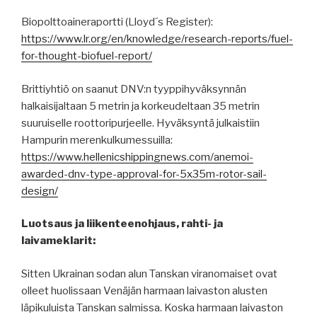
Biopolttoaineraportti (Lloyd´s Register):
https://www.lr.org/en/knowledge/research-reports/fuel-
for-thought-biofuel-report/
Brittiyhtiö on saanut DNV:n tyyppihyväksynnän
halkaisijaltaan 5 metrin ja korkeudeltaan 35 metrin
suuruiselle roottoripurjeelle. Hyväksyntä julkaistiin
Hampurin merenkulkumessuilla:
https://www.hellenicshippingnews.com/anemoi-
awarded-dnv-type-approval-for-5x35m-rotor-sail-
design/
Luotsaus ja liikenteenohjaus, rahti- ja
laivameklarit:
Sitten Ukrainan sodan alun Tanskan viranomaiset ovat
olleet huolissaan Venäjän harmaan laivaston alusten
läpikuluista Tanskan salmissa. Koska harmaan laivaston