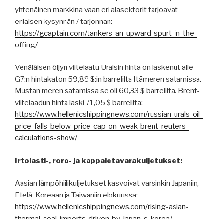
yhtenäinen markkina vaan eri alasektorit tarjoavat
erilaisen kysynnän / tarjonnan:
https://gcaptain.com/tankers-an-upward-spurt-in-the-
offing/
Venäläisen öljyn viitelaatu Uralsin hinta on laskenut alle
G7:n hintakaton 59,89 $:in barrelilta Itämeren satamissa.
Mustan meren satamissa se oli 60,33 $ barrelilta. Brent-
viitelaadun hinta laski 71,05 $ barrelilta:
https://www.hellenicshippingnews.com/russian-urals-oil-
price-falls-below-price-cap-on-weak-brent-reuters-
calculations-show/
Irtolasti-, roro- ja kappaletavarakuljetukset:
Aasian lämpöhiilikuljetukset kasvoivat varsinkin Japaniin,
Etelä-Koreaan ja Taiwaniin elokuussa:
https://www.hellenicshippingnews.com/rising-asian-
thermal-coal-imports-driven-by-japan-s-korea/