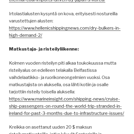
Irtolastialusten kysyntä on kova, erityisesti nostureilla
varustettujen alusten:
https://www.hellenicshippingnews.com/dry-bulkers-in-
high-demand-2/
Matkustaja- ja risteilyliikenne:
Kolmen vuoden risteilyn piti alkaa toukokuussa mutta
risteilyalus on edelleen telakalla Belfastissa
vaihdelaatikko- ja ruorikoneongelmien vuoksi. Osa
matkustajista on aluksella, osa lähti kotiin ja osalle
tarjottiin risteily toisella aluksella:
https://www.marineinsight.com/shipping-news/cruise-
ship-passengers-on-round-the-world-trip-stranded-in-
ireland-for-past-3-months-due-to-infrastructure-issues/
Kreikka on asettanut uuden 20 $ maksun