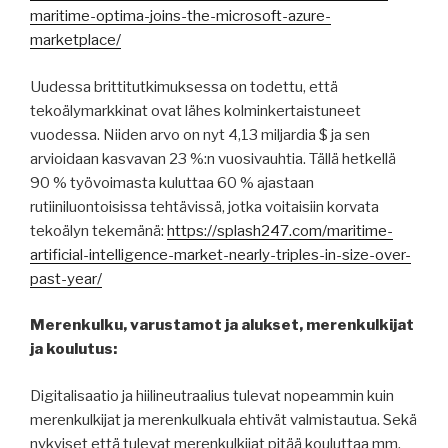
maritime-optima-joins-the-microsoft-azure-
marketplace/
Uudessa brittitutkimuksessa on todettu, että
tekoälymarkkinat ovat lähes kolminkertaistuneet
vuodessa. Niiden arvo on nyt 4,13 miljardia $ ja sen
arvioidaan kasvavan 23 %:n vuosivauhtia. Tällä hetkellä
90 % työvoimasta kuluttaa 60 % ajastaan
rutiiniluontoisissa tehtävissä, jotka voitaisiin korvata
tekoälyn tekemänä:
https://splash247.com/maritime-
artificial-intelligence-market-nearly-triples-in-size-over-
past-year/
Merenkulku, varustamot ja alukset, merenkulkijat
ja koulutus:
Digitalisaatio ja hiilineutraalius tulevat nopeammin kuin
merenkulkijat ja merenkulkuala ehtivät valmistautua. Sekä
nykyiset että tulevat merenkulkijat pitää kouluttaa mm.