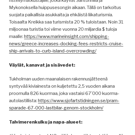
risteilymatkustajille, jotka käyvät Santorinilla ja
Mykonoksella huippusesongin aikaan. Tällä on tarkoitus
suojata paikallisia asukkaita ja ehkäistä liikaturismia.
Toisaalta Kreikka saa turismista 20 % tuloistaan. Noin 31
miljoonaa turistia toi viime vuonna 20 miljardia $ tuloja
maalle:
https://www.marineinsight.com/shipping-
news/greece-increases-docking-fees-restricts-cruise-
ship-arrivals-to-curb-island-overcrowding/
Väylät, kanavat ja sisävedet:
Tukholman uuden maanalaisen rakennusjätteenä
syntyvää kiviainesta on kuljetettu 2,5 vuoden aikana
proomulla 826 kuormaa, joka vastaisi 67´000 kuorma-
autolastillista:
https://www.sjofartstidningen.se/pram-
sparade-67-000-lastbilar-genom-stockholm/
Talvimerenkulku ja napa-alueet: