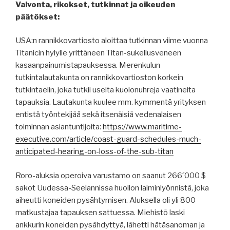
Valvonta, rikokset, tutkinnat ja oikeuden
päätökset:
USA:n rannikkovartiosto aloittaa tutkinnan viime vuonna
Titanicin hylylle yrittäneen Titan-sukellusveneen
kasaanpainumistapauksessa. Merenkulun
tutkintalautakunta on rannikkovartioston korkein
tutkintaelin, joka tutkii useita kuolonuhreja vaatineita
tapauksia. Lautakunta kuulee mm. kymmentä yrityksen
entistä työntekijää sekä itsenäisiä vedenalaisen
toiminnan asiantuntijoita:
https://www.maritime-
executive.com/article/coast-guard-schedules-much-
anticipated-hearing-on-loss-of-the-sub-titan
Roro-aluksia operoiva varustamo on saanut 266´000 $
sakot Uudessa-Seelannissa huollon laiminlyönnistä, joka
aiheutti koneiden pysähtymisen. Aluksella oli yli 800
matkustajaa tapauksen sattuessa. Miehistö laski
ankkurin koneiden pysähdyttyä, lähetti hätäsanoman ja