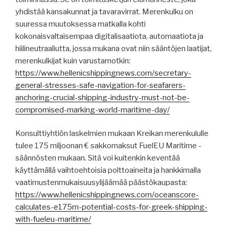
yhdistää kansakunnat ja tavaravirrat. Merenkulku on
suuressa muutoksessa matkalla kohti
kokonaisvaltaisempaa digitalisaatiota, automaatiota ja
hiilineutraaliutta, jossa mukana ovat niin sääntöjen laatijat,
merenkulkijat kuin varustamotkin:
https://www.hellenicshippingnews.com/secretary-
general-stresses-safe-navigation-for-seafarers-
anchoring-crucial-shipping-industry-must-not-be-
compromised-marking-world-maritime-day/
Konsulttiyhtiön laskelmien mukaan Kreikan merenkululle
tulee 175 miljoonan € sakkomaksut FuelEU Maritime -
säännösten mukaan. Sitä voi kuitenkin keventää
käyttämällä vaihtoehtoisia polttoaineita ja hankkimalla
vaatimustenmukaisuusylijäämää päästökaupasta:
https://www.hellenicshippingnews.com/oceanscore-
calculates-e175m-potential-costs-for-greek-shipping-
with-fueleu-maritime/