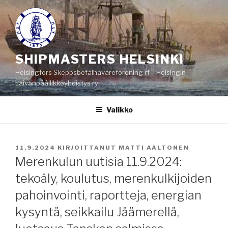
Siirry
sisältöön
SHIPMASTERS HELSINKI
Helsingfors Skeppsbefälhavareförening rf – Helsingin
Laivanpäällikköyhdistys ry
Valikko
JULKAISTU
11.9.2024
KIRJOITTANUT
MATTI AALTONEN
Merenkulun uutisia 11.9.2024:
tekoäly, koulutus, merenkulkijoiden
pahoinvointi, raportteja, energian
kysyntä, seikkailu Jäämerellä,