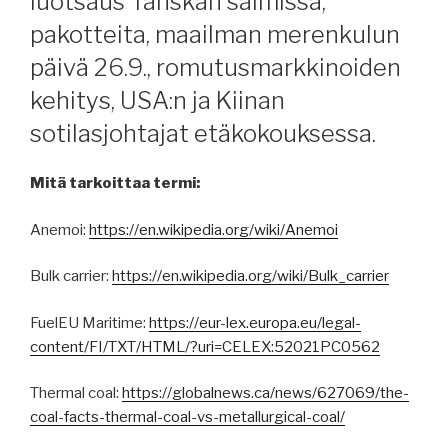
luotsaus Tanskan salmissa,
pakotteita, maailman merenkulun
päivä 26.9., romutusmarkkinoiden
kehitys, USA:n ja Kiinan
sotilasjohtajat etäkokouksessa.
Mitä tarkoittaa termi:
Anemoi:
https://en.wikipedia.org/wiki/Anemoi
Bulk carrier:
https://en.wikipedia.org/wiki/Bulk_carrier
FuelEU Maritime:
https://eur-lex.europa.eu/legal-
content/FI/TXT/HTML/?uri=CELEX:52021PC0562
Thermal coal:
https://globalnews.ca/news/627069/the-
coal-facts-thermal-coal-vs-metallurgical-coal/