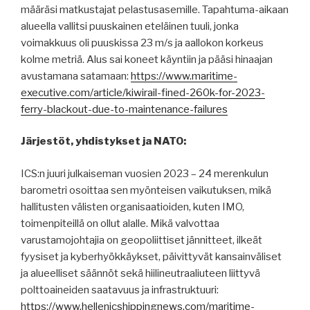
määräsi matkustajat pelastusasemille. Tapahtuma-aikaan
alueella vallitsi puuskainen eteläinen tuuli, jonka
voimakkuus oli puuskissa 23 m/s ja aallokon korkeus
kolme metriä. Alus sai koneet käyntiin ja pääsi hinaajan
avustamana satamaan:
https://www.maritime-
executive.com/article/kiwirail-fined-260k-for-2023-
ferry-blackout-due-to-maintenance-failures
Järjestöt, yhdistykset ja NATO:
ICS:n juuri julkaiseman vuosien 2023 – 24 merenkulun
barometri osoittaa sen myönteisen vaikutuksen, mikä
hallitusten välisten organisaatioiden, kuten IMO,
toimenpiteillä on ollut alalle. Mikä valvottaa
varustamojohtajia on geopoliittiset jännitteet, ilkeät
fyysiset ja kyberhyökkäykset, päivittyvät kansainväliset
ja alueelliset säännöt sekä hiilineutraaliuteen liittyvä
polttoaineiden saatavuus ja infrastruktuuri:
https://www.hellenicshippingnews.com/maritime-