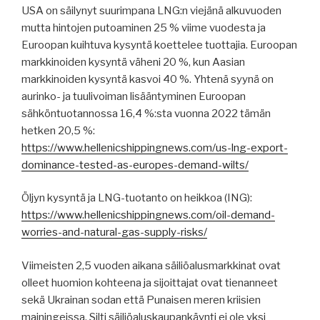
USA on säilynyt suurimpana LNG:n viejänä alkuvuoden
mutta hintojen putoaminen 25 % viime vuodesta ja
Euroopan kuihtuva kysyntä koettelee tuottajia. Euroopan
markkinoiden kysyntä väheni 20 %, kun Aasian
markkinoiden kysyntä kasvoi 40 %. Yhtenä syynä on
aurinko- ja tuulivoiman lisääntyminen Euroopan
sähköntuotannossa 16,4 %:sta vuonna 2022 tämän
hetken 20,5 %:
https://www.hellenicshippingnews.com/us-lng-export-
dominance-tested-as-europes-demand-wilts/
Öljyn kysyntä ja LNG-tuotanto on heikkoa (ING):
https://www.hellenicshippingnews.com/oil-demand-
worries-and-natural-gas-supply-risks/
Viimeisten 2,5 vuoden aikana säiliöalusmarkkinat ovat
olleet huomion kohteena ja sijoittajat ovat tienanneet
sekä Ukrainan sodan että Punaisen meren kriisien
mainingeissa. Silti säiliöaluskaupankäynti ei ole yksi