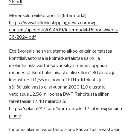
36.pdf
Merenkulun viikkoraportti (Intermodal):
https://www.hellenicshippingnews.com/wp-
content/uploads/2024/09/Intermodal-Report-Week-
36-2024.pdf
Eteläkorealainen varustamo aikoo kaksinkertaistaa
konttilaivastonsa ja kolminkertaistaa säiliö- ja
irtolastialuslaivastonsa vuosikymmenen loppuun
mennessä. Konttialuslaivasto olisi silloin 130 alusta ja
kapasiteetti 1,55 miljoonaa TEU:ta. Irtolasti- ja
säiliöaluslaivasto olisi vuonna 2030 110 alusta ja
vetoisuus 12,56 miljoonaa DWT. Rahoitusta siihen
tarvittaisiin 17,48 miljardia $:
https://splash247.com/hmm-details-17-5bn-expansion-
plans/
Indonesialainen varustamo aikoo kasvattaa laivastoaan