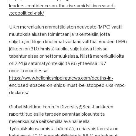
leaders-confidence-on-the-rise-amidst-increased-
geopolitical-risk/
UK:n merenkulun ammattilaisten neuvosto (MPC) vaatii
muutoksia alusten toimintaan ja rakenteisiin, jotta
suljettujen tilojen kuolemat voidaan välttää. Vuoden 1996
jälkeen on 310 ihmistä kuollut suljetuissa tiloissa
tapahtuneissa onnettomuuksissa. Niistä merenkulkijoita
oli 224 ja satamatyöntekijöitä 86 yhteensä 197
onnettomuudessa:
https://www.hellenicshippingnews.com/deaths-in-
enclosed-spaces-on-ships-must-be-stopped-uks-mpc-
declares/
Global Maritime Forum´n Diversity@Sea -hankkeen
raportti tuo esille tarpeen parantaa olosuhteita
merenkulussa seitsemällä avainalueella.
Työpaikkakiusaamista, häirintää ja eriarvoistamista on
kohdannut 42 % merenkulkijoista ja 58 % on kokenut