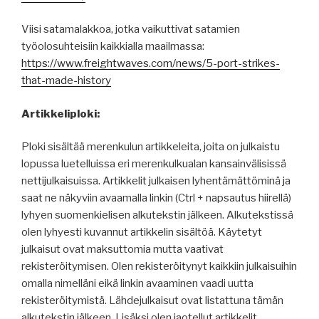
Viisi satamalakkoa, jotka vaikuttivat satamien
työolosuhteisiin kaikkialla maailmassa:
https://www.freightwaves.com/news/5-port-strikes-
that-made-history
Artikkeliploki:
Ploki sisältää merenkulun artikkeleita, joita on julkaistu
lopussa luetelluissa eri merenkulkualan kansainvälisissä
nettijulkaisuissa. Artikkelit julkaisen lyhentämättöminä ja
saat ne näkyviin avaamalla linkin (Ctrl + napsautus hiirellä)
lyhyen suomenkielisen alkutekstin jälkeen. Alkutekstissä
olen lyhyesti kuvannut artikkelin sisältöä. Käytetyt
julkaisut ovat maksuttomia mutta vaativat
rekisteröitymisen. Olen rekisteröitynyt kaikkiin julkaisuihin
omalla nimelläni eikä linkin avaaminen vaadi uutta
rekisteröitymistä. Lähdejulkaisut ovat listattuna tämän
alkutekstin jälkeen. Lisäksi olen jaotellut artikkelit