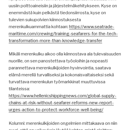
uusiin polttoaineisiin ja järjestelmäkehitykseen. Kyse on
enemmästä kuin pelkästä tiedonsiirrosta, kyse on
tulevien sukupolvien kiinnostuksesta
merenkulkuammattia kohtaan:
https://www.seatrade-
maritime.com/crewing/training-seafarers-for-the-tech-
transformation-more-than-knowledge-transfer
Mikäli merenkulku aikoo olla kiinnostava ala tulevaisuuden
nuorille, on sen panostettava työoloihin ja nopeasti
parannettava merenkulkijoiden hyvinvointia, saatava
elämä merellä turvalliseksi ja kokonaisvaltaiseksi sekä
turvattava merenkulun työmarkkinat muuttuvissa
tilanteissa:
https://www.hellenicshippingnews.com/global-supply-
chains-at-risk-without-seafarer-reforms-new-report-
urges-action-to-protect-workforce-well-being/
Kolumni: merenkulkijoiden ongelmien mittakaava on niin