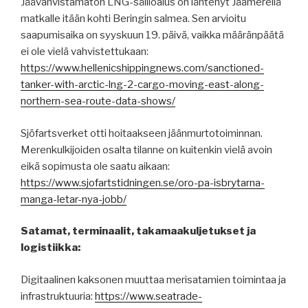
Jäävahvistamaton LNG-säiliöalus on lähtenyt Jäämerellä
matkalle itään kohti Beringin salmea. Sen arvioitu
saapumisaika on syyskuun 19. päivä, vaikka määränpäätä
ei ole vielä vahvistettukaan:
https://www.hellenicshippingnews.com/sanctioned-
tanker-with-arctic-lng-2-cargo-moving-east-along-
northern-sea-route-data-shows/
Sjöfartsverket otti hoitaakseen jäänmurtotoiminnan.
Merenkulkijoiden osalta tilanne on kuitenkin vielä avoin
eikä sopimusta ole saatu aikaan:
https://www.sjofartstidningen.se/oro-pa-isbrytarna-
manga-letar-nya-jobb/
Satamat, terminaalit, takamaakuljetukset ja
logistiikka:
Digitaalinen kaksonen muuttaa merisatamien toimintaa ja
infrastruktuuria:
https://www.seatrade-