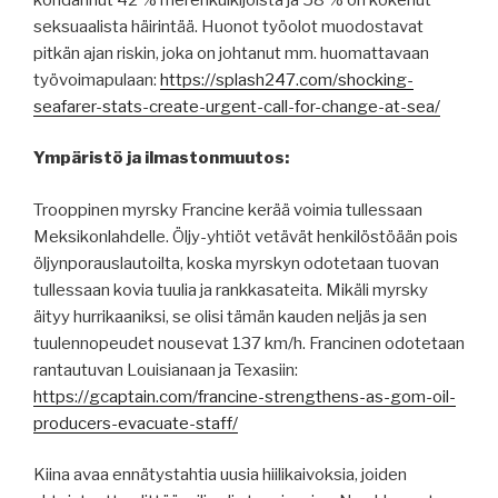
seksuaalista häirintää. Huonot työolot muodostavat
pitkän ajan riskin, joka on johtanut mm. huomattavaan
työvoimapulaan:
https://splash247.com/shocking-
seafarer-stats-create-urgent-call-for-change-at-sea/
Ympäristö ja ilmastonmuutos:
Trooppinen myrsky Francine kerää voimia tullessaan
Meksikonlahdelle. Öljy-yhtiöt vetävät henkilöstöään pois
öljynporauslautoilta, koska myrskyn odotetaan tuovan
tullessaan kovia tuulia ja rankkasateita. Mikäli myrsky
äityy hurrikaaniksi, se olisi tämän kauden neljäs ja sen
tuulennopeudet nousevat 137 km/h. Francinen odotetaan
rantautuvan Louisianaan ja Texasiin:
https://gcaptain.com/francine-strengthens-as-gom-oil-
producers-evacuate-staff/
Kiina avaa ennätystahtia uusia hiilikaivoksia, joiden