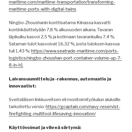
maritime.com/maritime-transportation/transforming-
maritime-ports-with-digital-twins
Ningbo-Zhoushanin konttisatama Kiinassa kasvatti
kontinkäsittelyään 7,8 % alkuvuoden aikana. Tavaran
läpikulku kasvoi 2,5 % ja kotimaan tavarankulku 7,4 %.
Sataman tulot kasvoivat 16,32 %, josta tuloksen kasvua
tuli 1,43 %:
https://www.seatrade-maritime.com/ports-
logistics/ningbo-zhoushan-port-container-volume-up-7-
8-in-h1
Laivansuunnittelu ja -rakennus, automaatio ja
innovaatiot:
Sveitsiläisen linkkuveitsen eli monitoimityökalun aluksille
tarkoitettu versio:
https://gcaptain.com/navy-reservist-
firefighting-multitool-lifesaving-innovation/
Käyttövoimat ja vihreä siirtymä: