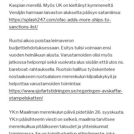
Kaspian merellä. Myös UK on kieltänyt kymmeneltä
Venäjän harmaan laivaston alukselta pääsyn satamiinsa:
https://splash247.com/ofac-adds-more-ships-to-
sanctions-list/
Ruotsi aikoo poistaa leimaveron
budjettiehdotuksessaan. Esitys tulisi voimaan ensi
vuoden heinäkuun alusta. Varustamoiden olisi myös
jatkossa helpompi sekä vuokrata alus sisään että ulos ns.
bareboat-rahtauksella. Ruotsin hallitus työskentelee
nostaakseen ruotsalaisen merenkulun kilpailukykyä ja
helpottaa varustamoiden toimintaa:
https://www.sjofartstidningen.se/regeringen-avskaffar-
stampelskatten/
YK:n Maailman merenkulun päivä pidetään 26. syyskuuta.
YK:n pääsihteerin viesti on selkeä, maailma tarvitsee
merenkulkua pitääkseen taloudet ja yhteiskunnat
toiminnassa. Se on toimitusketjun elämänneste, joka