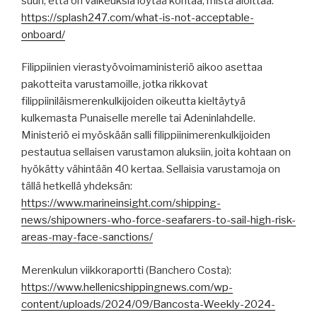
suuri, että on vaikeuksia löytää kohtaa, mistä aloittaa:
https://splash247.com/what-is-not-acceptable-
onboard/
Filippiinien vierastyövoimaministeriö aikoo asettaa
pakotteita varustamoille, jotka rikkovat
filippiiniläismerenkulkijoiden oikeutta kieltäytyä
kulkemasta Punaiselle merelle tai Adeninlahdelle.
Ministeriö ei myöskään salli filippiinimerenkulkijoiden
pestautua sellaisen varustamon aluksiin, joita kohtaan on
hyökätty vähintään 40 kertaa. Sellaisia varustamoja on
tällä hetkellä yhdeksän:
https://www.marineinsight.com/shipping-
news/shipowners-who-force-seafarers-to-sail-high-risk-
areas-may-face-sanctions/
Merenkulun viikkoraportti (Banchero Costa):
https://www.hellenicshippingnews.com/wp-
content/uploads/2024/09/Bancosta-Weekly-2024-