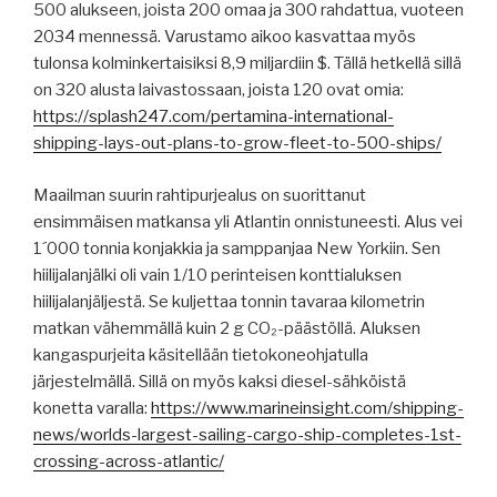
500 alukseen, joista 200 omaa ja 300 rahdattua, vuoteen
2034 mennessä. Varustamo aikoo kasvattaa myös
tulonsa kolminkertaisiksi 8,9 miljardiin $. Tällä hetkellä sillä
on 320 alusta laivastossaan, joista 120 ovat omia:
https://splash247.com/pertamina-international-
shipping-lays-out-plans-to-grow-fleet-to-500-ships/
Maailman suurin rahtipurjealus on suorittanut
ensimmäisen matkansa yli Atlantin onnistuneesti. Alus vei
1´000 tonnia konjakkia ja samppanjaa New Yorkiin. Sen
hiilijalanjälki oli vain 1/10 perinteisen konttialuksen
hiilijalanjäljestä. Se kuljettaa tonnin tavaraa kilometrin
matkan vähemmällä kuin 2 g CO₂-päästöllä. Aluksen
kangaspurjeita käsitellään tietokoneohjatulla
järjestelmällä. Sillä on myös kaksi diesel-sähköistä
konetta varalla:
https://www.marineinsight.com/shipping-
news/worlds-largest-sailing-cargo-ship-completes-1st-
crossing-across-atlantic/