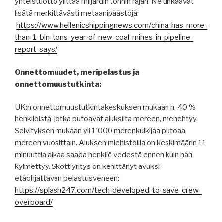
yhteistuotto ylittää miljardin tonnin rajan. Ne uhkaavat
lisätä merkittävästi metaanipäästöjä:
https://www.hellenicshippingnews.com/china-has-more-
than-1-bln-tons-year-of-new-coal-mines-in-pipeline-
report-says/
Onnettomuudet, meripelastus ja
onnettomuustutkinta:
UK:n onnettomuustutkintakeskuksen mukaan n. 40 %
henkilöistä, jotka putoavat aluksilta mereen, menehtyy.
Selvityksen mukaan yli 1´000 merenkulkijaa putoaa
mereen vuosittain. Aluksen miehistöillä on keskimäärin 11
minuuttia aikaa saada henkilö vedestä ennen kuin hän
kylmettyy. Skottiyritys on kehittänyt avuksi
etäohjattavan pelastusveneen:
https://splash247.com/tech-developed-to-save-crew-
overboard/