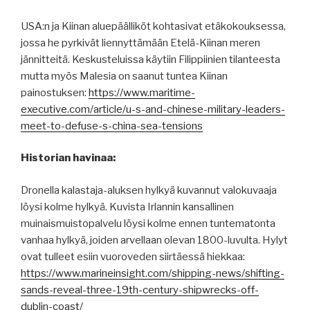
USA:n ja Kiinan aluepäälliköt kohtasivat etäkokouksessa,
jossa he pyrkivät liennyttämään Etelä-Kiinan meren
jännitteitä. Keskusteluissa käytiin Filippiinien tilanteesta
mutta myös Malesia on saanut tuntea Kiinan
painostuksen:
https://www.maritime-
executive.com/article/u-s-and-chinese-military-leaders-
meet-to-defuse-s-china-sea-tensions
Historian havinaa:
Dronella kalastaja-aluksen hylkyä kuvannut valokuvaaja
löysi kolme hylkyä. Kuvista Irlannin kansallinen
muinaismuistopalvelu löysi kolme ennen tuntematonta
vanhaa hylkyä, joiden arvellaan olevan 1800-luvulta. Hylyt
ovat tulleet esiin vuoroveden siirtäessä hiekkaa:
https://www.marineinsight.com/shipping-news/shifting-
sands-reveal-three-19th-century-shipwrecks-off-
dublin-coast/