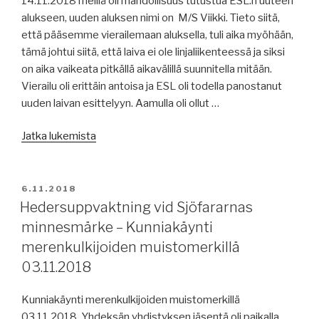
14.11.2018 meillä oli mahdollisuus tutustua ESL:n uuteen
alukseen, uuden aluksen nimi on M/S Viikki. Tieto siitä,
että pääsemme vierailemaan aluksella, tuli aika myöhään,
tämä johtui siitä, että laiva ei ole linjaliikenteessä ja siksi
on aika vaikeata pitkällä aikavälillä suunnitella mitään.
Vierailu oli erittäin antoisa ja ESL oli todella panostanut
uuden laivan esittelyyn. Aamulla oli ollut …
”Vierailu
Jatka lukemista
M/S
Viikillä
–
JULKAISTU
6.11.2018
Besök
Hedersuppvaktning vid Sjöfararnas
till
minnesmärke – Kunniakäynti
M/S
merenkulkijoiden muistomerkillä
Viikki
03.11.2018
14.11.2018”
Kunniakäynti merenkulkijoiden muistomerkillä
03.11.2018 Yhdeksän yhdistyksen jäsentä oli paikalla