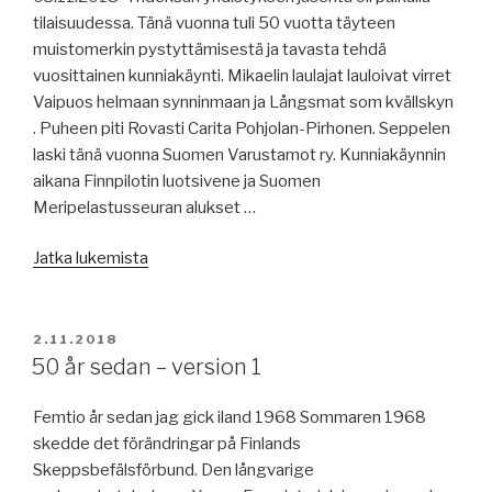
tilaisuudessa. Tänä vuonna tuli 50 vuotta täyteen
muistomerkin pystyttämisestä ja tavasta tehdä
vuosittainen kunniakäynti. Mikaelin laulajat lauloivat virret
Vaipuos helmaan synninmaan ja Långsmat som kvällskyn
. Puheen piti Rovasti Carita Pohjolan-Pirhonen. Seppelen
laski tänä vuonna Suomen Varustamot ry. Kunniakäynnin
aikana Finnpilotin luotsivene ja Suomen
Meripelastusseuran alukset …
”Hedersuppvaktning
Jatka lukemista
vid
Sjöfararnas
minnesmärke
JULKAISTU
2.11.2018
–
50 år sedan – version 1
Kunniakäynti
merenkulkijoiden
Femtio år sedan jag gick iland 1968 Sommaren 1968
muistomerkillä
skedde det förändringar på Finlands
03.11.2018”
Skeppsbefälsförbund. Den långvarige