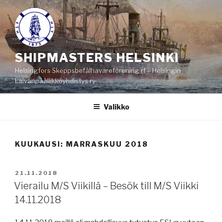
Siirry
sisältöön
SHIPMASTERS HELSINKI
Helsingfors Skeppsbefälhavareförening rf – Helsingin
Laivanpäällikköyhdistys ry
Valikko
KUUKAUSI:
MARRASKUU 2018
JULKAISTU
21.11.2018
Vierailu M/S Viikillä – Besök till M/S Viikki
14.11.2018