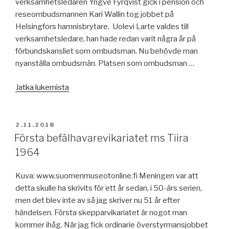
verksamhetsledaren Yngve Fyrqvist gick i pension och
reseombudsmannen Kari Wallin tog jobbet på
Helsingfors hamnisbrytare. Uolevi Larte valdes till
verksamhetsledare, han hade redan varit några år på
förbundskansliet som ombudsman. Nu behövde man
nyanställa ombudsmän. Platsen som ombudsman …
”50
Jatka lukemista
år
sedan
–
JULKAISTU
2.11.2018
version
Första befälhavarevikariatet ms Tiira
1”
1964
Kuva: www.suomenmuseotonline.fi Meningen var att
detta skulle ha skrivits för ett år sedan, i 50-ärs serien,
men det blev inte av så jag skriver nu 51 år efter
händelsen. Första skepparvikariatet är nogot man
kommer ihåg. När jag fick ordinarie överstyrmansjobbet