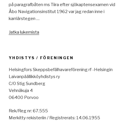
på paragrafbåten ms Tiira efter sjökaptensexamen vid
Åbo Navigationsinstitut 1962 var jag redan inne i
karriärstegen …
”Första
Jatka lukemista
befälhavarevikariatet
ms
Tiira
YHDISTYS / FÖRENINGEN
1964”
Helsingfors Skeppsbefälhavareförening rf -Helsingin
Laivanpäällikköyhdistys ry
C/0 Stig Sundberg
Vehnäkuja 4
06400 Porvoo
Rek/Reg nr: 67.555
Merkitty rekisteriin / Registrerats: 14.06.1955