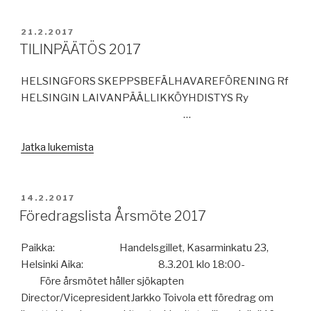
JULKAISTU
21.2.2017
TILINPÄÄTÖS 2017
HELSINGFORS SKEPPSBEFÄLHAVAREFÖRENING Rf
HELSINGIN LAIVANPÄÄLLIKKÖYHDISTYS Ry
…
”TILINPÄÄTÖS
Jatka lukemista
2017”
JULKAISTU
14.2.2017
Föredragslista Årsmöte 2017
Paikka: Handelsgillet, Kasarminkatu 23,
Helsinki Aika: 8.3.201 klo 18:00-
Före årsmötet håller sjökapten
Director/VicepresidentJarkko Toivola ett föredrag om