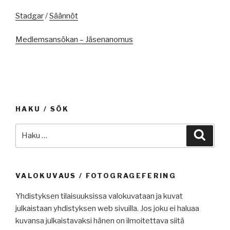
Stadgar
/
Säännöt
Medlemsansökan – Jäsenanomus
HAKU / SÖK
Etsi:
Haku
VALOKUVAUS / FOTOGRAGEFERING
Yhdistyksen tilaisuuksissa valokuvataan ja kuvat
julkaistaan yhdistyksen web sivuilla. Jos joku ei haluaa
kuvansa julkaistavaksi hänen on ilmoitettava siitä