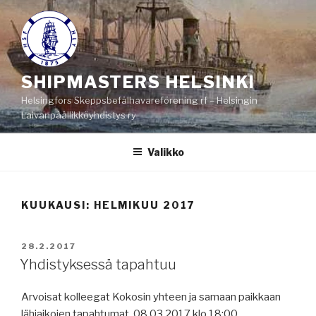
Siirry
sisältöön
SHIPMASTERS HELSINKI
Helsingfors Skeppsbefälhavareförening rf – Helsingin
Laivanpäällikköyhdistys ry
Valikko
KUUKAUSI:
HELMIKUU 2017
JULKAISTU
28.2.2017
Yhdistyksessä tapahtuu
Arvoisat kolleegat Kokosin yhteen ja samaan paikkaan
lähiaikojen tapahtumat. 08.03.2017 klo 18:00