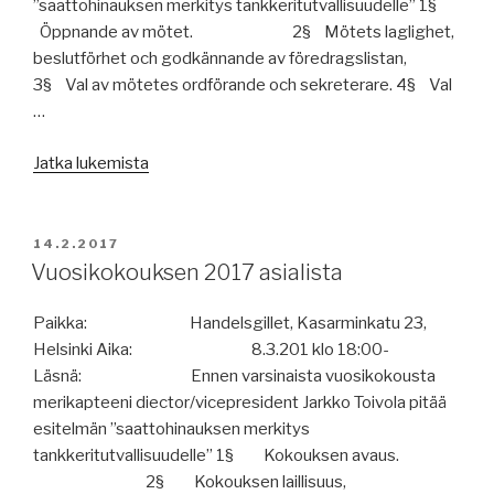
”saattohinauksen merkitys tankkeritutvallisuudelle” 1§
Öppnande av mötet. 2§ Mötets laglighet,
beslutförhet och godkännande av föredragslistan,
3§ Val av mötetes ordförande och sekreterare. 4§ Val
…
”Föredragslista
Jatka lukemista
Årsmöte
2017”
JULKAISTU
14.2.2017
Vuosikokouksen 2017 asialista
Paikka: Handelsgillet, Kasarminkatu 23,
Helsinki Aika: 8.3.201 klo 18:00-
Läsnä: Ennen varsinaista vuosikokousta
merikapteeni diector/vicepresident Jarkko Toivola pitää
esitelmän ”saattohinauksen merkitys
tankkeritutvallisuudelle” 1§ Kokouksen avaus.
2§ Kokouksen laillisuus,