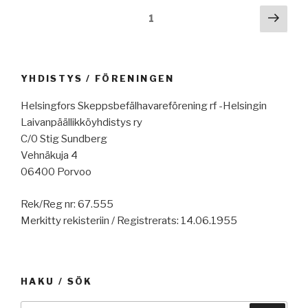
Artikkelien
Seur
Sivu
1
sivu
selaus
YHDISTYS / FÖRENINGEN
Helsingfors Skeppsbefälhavareförening rf -Helsingin
Laivanpäällikköyhdistys ry
C/0 Stig Sundberg
Vehnäkuja 4
06400 Porvoo
Rek/Reg nr: 67.555
Merkitty rekisteriin / Registrerats: 14.06.1955
HAKU / SÖK