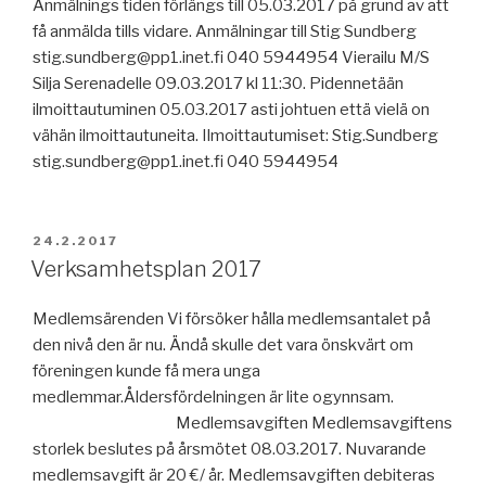
Anmälnings tiden förlängs till 05.03.2017 på grund av att
få anmälda tills vidare. Anmälningar till Stig Sundberg
stig.sundberg@pp1.inet.fi 040 5944954 Vierailu M/S
Silja Serenadelle 09.03.2017 kl 11:30. Pidennetään
ilmoittautuminen 05.03.2017 asti johtuen että vielä on
vähän ilmoittautuneita. Ilmoittautumiset: Stig.Sundberg
stig.sundberg@pp1.inet.fi 040 5944954
JULKAISTU
24.2.2017
Verksamhetsplan 2017
Medlemsärenden Vi försöker hålla medlemsantalet på
den nivå den är nu. Ändå skulle det vara önskvärt om
föreningen kunde få mera unga
medlemmar.Åldersfördelningen är lite ogynnsam.
Medlemsavgiften Medlemsavgiftens
storlek beslutes på årsmötet 08.03.2017. Nuvarande
medlemsavgift är 20 €/ år. Medlemsavgiften debiteras