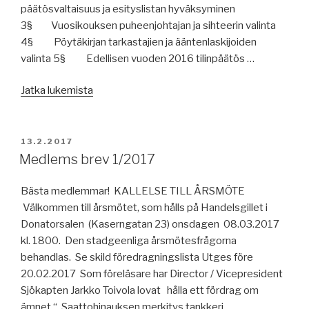
päätösvaltaisuus ja esityslistan hyväksyminen
3§ Vuosikouksen puheenjohtajan ja sihteerin valinta
4§ Pöytäkirjan tarkastajien ja ääntenlaskijoiden
valinta 5§ Edellisen vuoden 2016 tilinpäätös …
”Vuosikokouksen
Jatka lukemista
2017
asialista”
JULKAISTU
13.2.2017
Medlems brev 1/2017
Bästa medlemmar! KALLELSE TILL ÅRSMÖTE
Välkommen till årsmötet, som hålls på Handelsgillet i
Donatorsalen (Kaserngatan 23) onsdagen 08.03.2017
kl. 1800. Den stadgeenliga årsmötesfrågorna
behandlas. Se skild föredragningslista Utges före
20.02.2017 Som föreläsare har Director / Vicepresident
Sjökapten Jarkko Toivola lovat hålla ett fördrag om
ämnet “ Saattohinauksen merkitys tankkeri