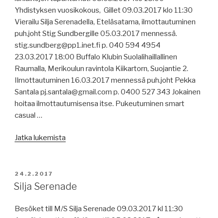
Yhdistyksen vuosikokous, Gillet 09.03.2017 klo 11:30
Vierailu Silja Serenadella, Eteläsatama, ilmottautuminen
puh.joht Stig Sundbergille 05.03.2017 mennessä.
stig.sundberg@pp1.inet.fi p. 040 594 4954
23.03.2017 18:00 Buffalo Klubin Suolalihaillallinen
Raumalla, Merikoulun ravintola Kiikartorn, Suojantie 2.
Ilmottautuminen 16.03.2017 mennessä puh.joht Pekka
Santala pj.santala@gmail.com p. 0400 527 343 Jokainen
hoitaa ilmottautumisensa itse. Pukeutuminen smart
casual …
”Yhdistyksessä
Jatka lukemista
tapahtuu”
JULKAISTU
24.2.2017
Silja Serenade
Besöket till M/S Silja Serenade 09.03.2017 kl 11:30