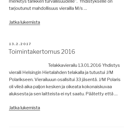
merkitys tankkeri turvallisuudelle”. Yhdistykselle on
tarjoutunut mahdollisuus vierailla M/s …
”Jäsenkirje
Jatka lukemista
1/2017”
JULKAISTU
13.2.2017
Toimintakertomus 2016
Telakkavierailu 13.01.2016 Yhdistys
vieraili Helsingin Hietalahden telakalla ja tutustui J/M
Polarikseen. Vierailuuun osallsitui 33 jäsentä. J/M Polaris
oli vileä aika paljon kesken ja oikeata kokonaiskuvaa
aluksesta ja sen laitteista ei nyt saatu. Päätetty että …
”Toimintakertomus
Jatka lukemista
2016”