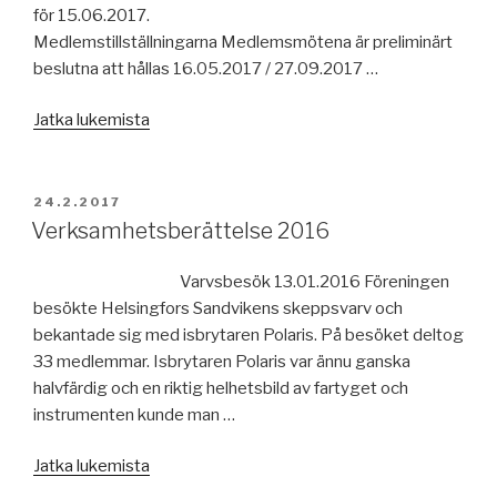
för 15.06.2017.
Medlemstillställningarna Medlemsmötena är preliminärt
beslutna att hållas 16.05.2017 / 27.09.2017 …
”Verksamhetsplan
Jatka lukemista
2017”
JULKAISTU
24.2.2017
Verksamhetsberättelse 2016
Varvsbesök 13.01.2016 Föreningen
besökte Helsingfors Sandvikens skeppsvarv och
bekantade sig med isbrytaren Polaris. På besöket deltog
33 medlemmar. Isbrytaren Polaris var ännu ganska
halvfärdig och en riktig helhetsbild av fartyget och
instrumenten kunde man …
”Verksamhetsberättelse
Jatka lukemista
2016”