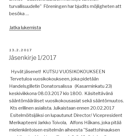
turvallisuudelle” Föreningen har bjudits möjligheten att
besöka …
”Medlems
Jatka lukemista
brev
1/2017”
JULKAISTU
13.2.2017
Jäsenkirje 1/2017
Hyvät jäsenet! KUTSU VUOSIKOKOUKSEEN
Tervetuloa vuosikokoukseen, joka pidetään
Handelsgilletin Donatorsalissa (Kasarminkatu 23)
keskiviikkona 08.03.2017 klo 1800. Käsiteltävänä
sääntömääräiset vuosikokousasiat sekä sääntömuutos.
Kts erillinen asialista. Julkaistaan ennen 20.02.2017
Esitelmöitsijäksi on lupautunut Director/ Vicepresident
Merikapteeni Jarkko Toivola, Alfons Håkans, joka pitää
mielenkiintoisen esitelmän aiheesta ”Saattohinauksen