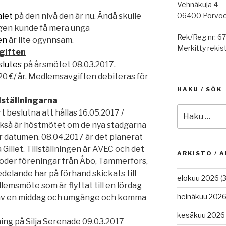
Vehnäkuja 4
06400 Porvo
let
på den nivå den är nu. Ändå skulle
gen kunde få mera unga
Rek/Reg nr: 6
gen
är lite ogynnsam.
Merkitty rekist
giften
slutes
på årsmötet 08.03.2017.
0 €/ år. Medlemsavgiften debiteras för
HAKU / SÖK
lställningarna
Etsi:
beslutna att hållas 16.05.2017 /
ckså är höstmötet om de nya stadgarna
r datumen. 08.04.2017 är det planerat
 Gillet. Tillställningen är AVEC och det
ARKISTO / A
broder föreningar från Åbo, Tammerfors,
elande har på förhand skickats till
elokuu 2026
(3
dlemsmöte som är flyttat till en lördag
heinäkuu 202
 av en middag och umgänge och komma
kesäkuu 2026
sning på Silja Serenade 09.03.2017