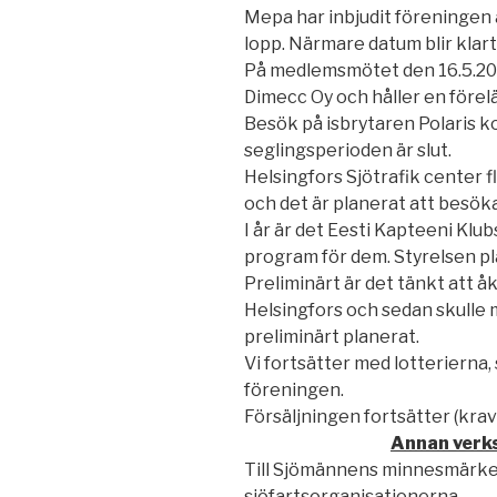
Mepa har inbjudit föreningen
lopp. Närmare datum blir klart 
På medlemsmötet den 16.5.20
Dimecc Oy och håller en före
Besök på isbrytaren Polaris k
seglingsperioden är slut.
Helsingfors Sjötrafik center fl
och det är planerat att besök
I år är det Eesti Kapteeni Klub
program för dem. Styrelsen p
Preliminärt är det tänkt att å
Helsingfors och sedan skulle 
preliminärt planerat.
Vi fortsätter med lotterierna, 
föreningen.
Försäljningen fortsätter (krava
Annan verk
Till Sjömännens minnesmärke 
sjöfartsorganisationerna.