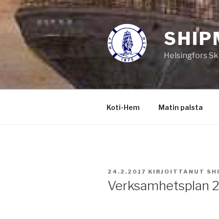
Siirry
sisältöön
SHIP
Helsingfors Sk
Koti-Hem
Matin palsta
JULKAISTU
24.2.2017
KIRJOITTANUT
SH
Verksamhetsplan 