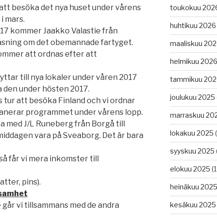
 att besöka det nya huset under vårens
toukokuu 202
i mars.
huhtikuu 2026
17 kommer Jaakko Valastie från
läsning om det obemannade fartyget.
maaliskuu 20
ommer att ordnas efter att
helmikuu 202
yttar till nya lokaler under våren 2017
tammikuu 202
a den under hösten 2017.
joulukuu 2025
s tur att besöka Finland och vi ordnar
lanerar programmet under vårens lopp.
marraskuu 20
ka med J/L Runeberg från Borgå till
lokakuu 2025
(
middagen vara på Sveaborg. Det är bara
syyskuu 2025
så får vi mera inkomster till
elokuu 2025
(1
tter, pins).
heinäkuu 202
samhet
går vi tillsammans med de andra
kesäkuu 2025