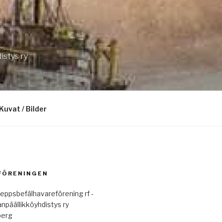
istys ry
Kuvat / Bilder
 FÖRENINGEN
eppsbefälhavareförening rf -
anpäällikköyhdistys ry
berg