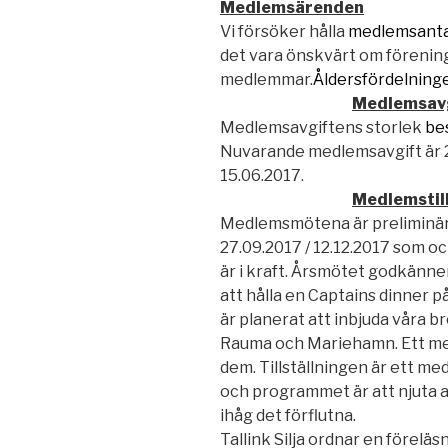
Medlemsärenden
Vi försöker hålla
medlemsanta
det vara önskvärt om förenin
medlemmar.
Åldersfördelnin
Medlemsav
Medlemsavgiftens storlek
be
Nuvarande medlemsavgift är 2
15.06.2017.
Medlemstil
Medlemsmötena är preliminärt 
27.09.2017 / 12.12.2017 som o
är i kraft. Årsmötet godkänne
att hålla en Captains dinner på
är planerat att inbjuda våra 
Rauma och Mariehamn. Ett med
dem. Tillställningen är ett me
och programmet är att njuta
ihåg det förflutna.
Tallink Silja ordnar en förelä