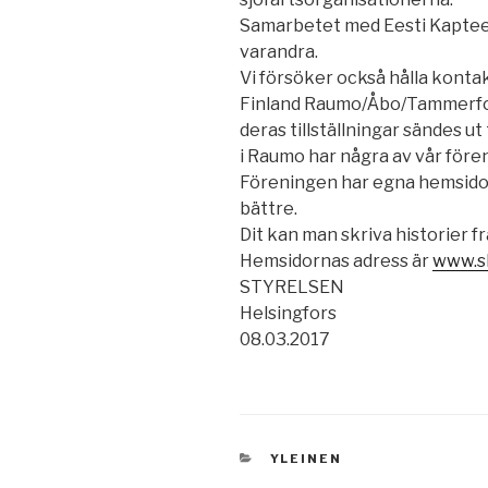
Samarbetet med Eesti Kapteeni
varandra.
Vi försöker också hålla konta
Finland Raumo/Åbo/Tammerfo
deras tillställningar sändes ut
i Raumo har några av vår för
Föreningen har egna hemsidor s
bättre.
Dit kan man skriva historier f
Hemsidornas adress är
www.sh
STYRELSEN
Helsingfors
08.03.2017
KATEGORIAT
YLEINEN