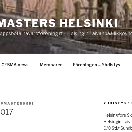
MASTERS HELSINKI
eppsbefälhavareförening rf – Helsingin Laivanpäällikköyhd
CESMA news
Memoarer
Föreningen – Yhdistys
YHDISTYS /
IPMASTERSHKI
2017
Helsingfors Sk
Helsingin Laiv
C/0 Stig Sund