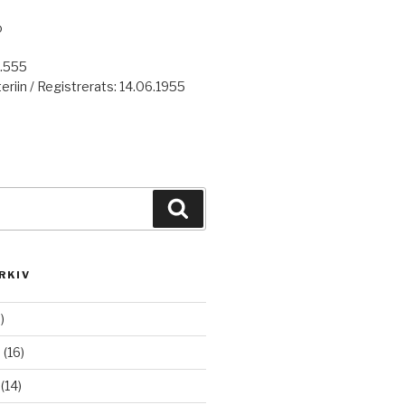
o
7.555
eriin / Registrerats: 14.06.1955
Haku
RKIV
)
6
(16)
(14)