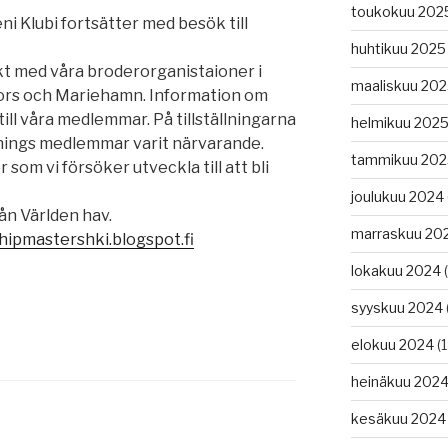
toukokuu 202
 Klubi fortsätter med besök till
huhtikuu 2025
kt med våra broderorganistaioner i
maaliskuu 20
rs och Mariehamn. Information om
 till våra medlemmar. På tillställningarna
helmikuu 202
enings medlemmar varit närvarande.
tammikuu 202
om vi försöker utveckla till att bli
joulukuu 2024
rån Världen hav.
marraskuu 20
ipmastershki.blogspot.fi
lokakuu 2024
(
syyskuu 2024
elokuu 2024
(1
heinäkuu 202
kesäkuu 2024