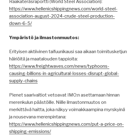
Raakateräsraportti (World Steel Association):
https://www.hellenicshippingnews.com/world-steel-
association-august-2024-crude-steel-production-
down-6-5/
Ympäristö ja ilmastonmuutos:
Erityisen aktiivinen taifuunikausi saa aikaan toimitusketjun
häiriöitä ja maatalouden tappioita:
https://www.freightwaves.com/news/typhoons-
causing-billions-in-agricultural-losses-disrupt-global-
supply-chains
Pienet saarivaltiot vetoavat IMO:n asettamaan hinnan
merenkulun päästöille. Niille ilmastonmuutos on
merkittävä haitta, joka näkyy voimakkaampina myrskyinä
ja nousevana merenpintana:
https://www.hellenicshippingnews.com/put-a-price-on-
shipping-emissions/