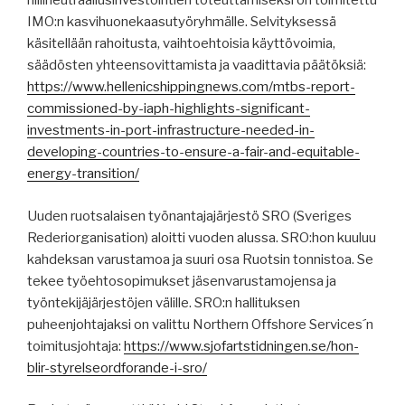
hiilineutraaliusinvestointien toteuttamiseksi on toimitettu
IMO:n kasvihuonekaasutyöryhmälle. Selvityksessä
käsitellään rahoitusta, vaihtoehtoisia käyttövoimia,
säädösten yhteensovittamista ja vaadittavia päätöksiä:
https://www.hellenicshippingnews.com/mtbs-report-
commissioned-by-iaph-highlights-significant-
investments-in-port-infrastructure-needed-in-
developing-countries-to-ensure-a-fair-and-equitable-
energy-transition/
Uuden ruotsalaisen työnantajajärjestö SRO (Sveriges
Rederiorganisation) aloitti vuoden alussa. SRO:hon kuuluu
kahdeksan varustamoa ja suuri osa Ruotsin tonnistoa. Se
tekee työehtosopimukset jäsenvarustamojensa ja
työntekijäjärjestöjen välille. SRO:n hallituksen
puheenjohtajaksi on valittu Northern Offshore Services´n
toimitusjohtaja:
https://www.sjofartstidningen.se/hon-
blir-styrelseordforande-i-sro/