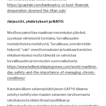
https://gcaptain.com/bankruptcy-or-bust-financial-
desperation-doomed-the-titan-sub/
Järjestöt, yhdistykset ja NATO:
MedSea painottaa maailman merenkulun päivänä,
syyskuun viimeisenä torstaina, turvallisuuden
moniulotteista merkitystä. Turvallisuus ymmärretään
helposti ”vain” onnettomuuksien ja loukkaantumisten
ehkäisemiseksi mutta tärkeää on vahvistaa
turvallisuuden ja terveyden vuorovaikutusta:
https://www.hellenicshippingnews.com/world-maritime-
day-safety-and-the-importance-of-managing-chronic-
conditions/
Kansainvälisen satamayhdistyksen (IAPH) tilaama
selvitys kehittyvien maiden satamien tarvitsemasta
rahoituksesta niiden ilmastopolitiikan ja