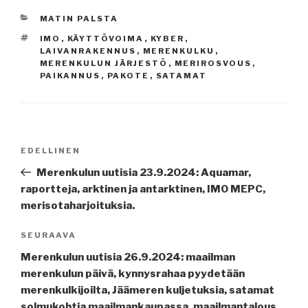
KATEGORIAT
MATIN PALSTA
AVAINSANAT
IMO
,
KÄYTTÖVOIMA
,
KYBER
,
LAIVANRAKENNUS
,
MERENKULKU
,
MERENKULUN JÄRJESTÖ
,
MERIROSVOUS
,
PAIKANNUS
,
PAKOTE
,
SATAMAT
Artikkelien
Edellinen
EDELLINEN
selaus
artikkeli
Merenkulun uutisia 23.9.2024: Aquamar,
raportteja, arktinen ja antarktinen, IMO MEPC,
merisotaharjoituksia.
Seuraava
SEURAAVA
artikkeli
Merenkulun uutisia 26.9.2024: maailman
merenkulun päivä, kynnysrahaa pyydetään
merenkulkijoilta, Jäämeren kuljetuksia, satamat
solmukohtia maailmankaupassa, maailmantalous