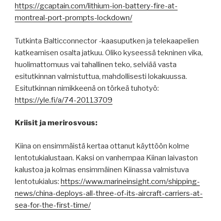
https://gcaptain.com/lithium-ion-battery-fire-at-
montreal-port-prompts-lockdown/
Tutkinta Balticconnector -kaasuputken ja telekaapelien
katkeamisen osalta jatkuu. Oliko kyseessä tekninen vika,
huolimattomuus vai tahallinen teko, selviää vasta
esitutkinnan valmistuttua, mahdollisesti lokakuussa.
Esitutkinnan nimikkeenä on törkeä tuhotyö:
https://yle.fi/a/74-20113709
Kriisit ja merirosvous:
Kiina on ensimmäistä kertaa ottanut käyttöön kolme
lentotukialustaan. Kaksi on vanhempaa Kiinan laivaston
kalustoa ja kolmas ensimmäinen Kiinassa valmistuva
lentotukialus:
https://www.marineinsight.com/shipping-
news/china-deploys-all-three-of-its-aircraft-carriers-at-
sea-for-the-first-time/