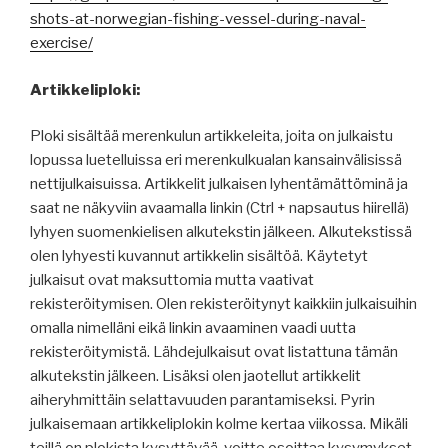
shots-at-norwegian-fishing-vessel-during-naval-
exercise/
Artikkeliploki:
Ploki sisältää merenkulun artikkeleita, joita on julkaistu
lopussa luetelluissa eri merenkulkualan kansainvälisissä
nettijulkaisuissa. Artikkelit julkaisen lyhentämättöminä ja
saat ne näkyviin avaamalla linkin (Ctrl + napsautus hiirellä)
lyhyen suomenkielisen alkutekstin jälkeen. Alkutekstissä
olen lyhyesti kuvannut artikkelin sisältöä. Käytetyt
julkaisut ovat maksuttomia mutta vaativat
rekisteröitymisen. Olen rekisteröitynyt kaikkiin julkaisuihin
omalla nimelläni eikä linkin avaaminen vaadi uutta
rekisteröitymistä. Lähdejulkaisut ovat listattuna tämän
alkutekstin jälkeen. Lisäksi olen jaotellut artikkelit
aiheryhmittäin selattavuuden parantamiseksi. Pyrin
julkaisemaan artikkeliplokin kolme kertaa viikossa. Mikäli