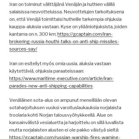
Iran on toiminut välittäjänä Venäjän ja huthien välillä
salaisissa neuvotteluissa. Neuvottelujen tarkoituksena
on, että Venäjä toimittaisi hutheille tarkempia ohjuksia
kauppa-aluksia vastaan. Kyse on yliääniohjuksista, joiden
kantama on n. 300 km:
https://gcaptain.com/iran-
brokering-russia-houthi-talks-on-anti-ship-missiles-
sources-say/
Iran on esitellyt myös omia uusia, aluksia vastaan
käytettäviä, ohjuksia paraateissaan:
https://www.maritime-executive.com/article/iran-
parades-new-anti-shipping-capabilities
Venäläinen sota-alus on ampunut meneillään olevan
sotaharjoituksen vuoksi varoituslaukauksia norjalaista
troolaria kohti Norjan talousvyöhykkeellä. Alue on
kansainvälistä vesialuetta ja harjoittelu on sillä luvallista
mutta norjalaisten alusten ei ole pakko väistyä sieltä:
https://gcaptain.com/russian-warship-fires-warning-