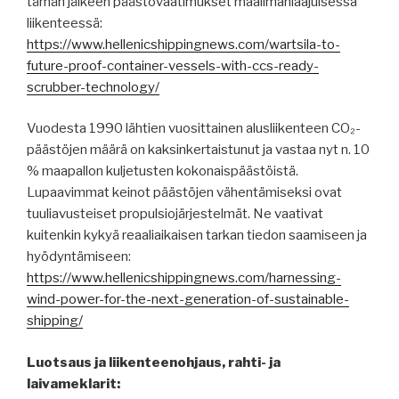
tämän jälkeen päästövaatimukset maailmanlaajuisessa
liikenteessä:
https://www.hellenicshippingnews.com/wartsila-to-
future-proof-container-vessels-with-ccs-ready-
scrubber-technology/
Vuodesta 1990 lähtien vuosittainen alusliikenteen CO₂-
päästöjen määrä on kaksinkertaistunut ja vastaa nyt n. 10
% maapallon kuljetusten kokonaispäästöistä.
Lupaavimmat keinot päästöjen vähentämiseksi ovat
tuuliavusteiset propulsiojärjestelmät. Ne vaativat
kuitenkin kykyä reaaliaikaisen tarkan tiedon saamiseen ja
hyödyntämiseen:
https://www.hellenicshippingnews.com/harnessing-
wind-power-for-the-next-generation-of-sustainable-
shipping/
Luotsaus ja liikenteenohjaus, rahti- ja
laivameklarit: