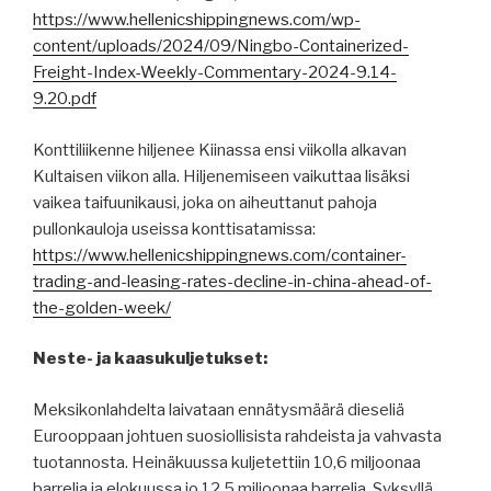
https://www.hellenicshippingnews.com/wp-
content/uploads/2024/09/Ningbo-Containerized-
Freight-Index-Weekly-Commentary-2024-9.14-
9.20.pdf
Konttiliikenne hiljenee Kiinassa ensi viikolla alkavan
Kultaisen viikon alla. Hiljenemiseen vaikuttaa lisäksi
vaikea taifuunikausi, joka on aiheuttanut pahoja
pullonkauloja useissa konttisatamissa:
https://www.hellenicshippingnews.com/container-
trading-and-leasing-rates-decline-in-china-ahead-of-
the-golden-week/
Neste- ja kaasukuljetukset:
Meksikonlahdelta laivataan ennätysmäärä dieseliä
Eurooppaan johtuen suosiollisista rahdeista ja vahvasta
tuotannosta. Heinäkuussa kuljetettiin 10,6 miljoonaa
barrelia ja elokuussa jo 12,5 miljoonaa barrelia. Syksyllä