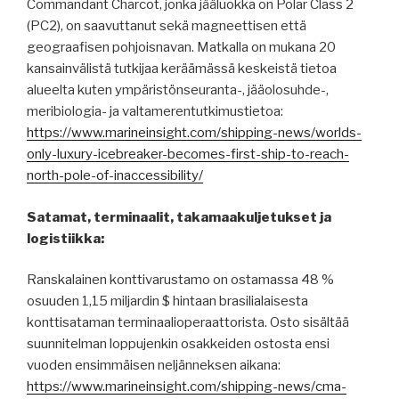
Commandant Charcot, jonka jääluokka on Polar Class 2
(PC2), on saavuttanut sekä magneettisen että
geograafisen pohjoisnavan. Matkalla on mukana 20
kansainvälistä tutkijaa keräämässä keskeistä tietoa
alueelta kuten ympäristönseuranta-, jääolosuhde-,
meribiologia- ja valtamerentutkimustietoa:
https://www.marineinsight.com/shipping-news/worlds-
only-luxury-icebreaker-becomes-first-ship-to-reach-
north-pole-of-inaccessibility/
Satamat, terminaalit, takamaakuljetukset ja
logistiikka:
Ranskalainen konttivarustamo on ostamassa 48 %
osuuden 1,15 miljardin $ hintaan brasilialaisesta
konttisataman terminaalioperaattorista. Osto sisältää
suunnitelman loppujenkin osakkeiden ostosta ensi
vuoden ensimmäisen neljänneksen aikana:
https://www.marineinsight.com/shipping-news/cma-