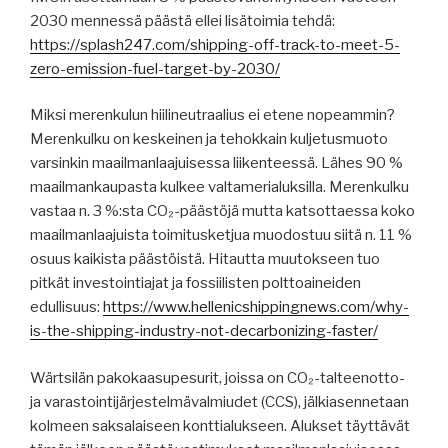
2030 mennessä päästä ellei lisätoimia tehdä:
https://splash247.com/shipping-off-track-to-meet-5-
zero-emission-fuel-target-by-2030/
Miksi merenkulun hiilineutraalius ei etene nopeammin?
Merenkulku on keskeinen ja tehokkain kuljetusmuoto
varsinkin maailmanlaajuisessa liikenteessä. Lähes 90 %
maailmankaupasta kulkee valtamerialuksilla. Merenkulku
vastaa n. 3 %:sta CO₂-päästöjä mutta katsottaessa koko
maailmanlaajuista toimitusketjua muodostuu siitä n. 11 %
osuus kaikista päästöistä. Hitautta muutokseen tuo
pitkät investointiajat ja fossiilisten polttoaineiden
edullisuus:
https://www.hellenicshippingnews.com/why-
is-the-shipping-industry-not-decarbonizing-faster/
Wärtsilän pakokaasupesurit, joissa on CO₂-talteenotto-
ja varastointijärjestelmävalmiudet (CCS), jälkiasennetaan
kolmeen saksalaiseen konttialukseen. Alukset täyttävät