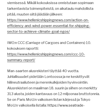
viemisessä. Mikäli kokouksissa onnistutaan sopimaan
tarkentavista toimenpiteistä, on aikataulu mahdollista
pitää, muuten siitä jäädään jälkeen:
https://www.hellenicshippingnews.com/action-on-
efficiency-and-wind-power-essential-for-shipping-
sector-to-achieve-climate-goal-ngos/
IMO:n CCC (Carriage of Cargoes and Containers) 10.
kokouksen raportti:
https://www.hellenicshippingnews.com/ccc-10-
summary-report/
Man-saarten alusrekisteri täyttää 40 vuotta.
Juhlallisuudet pidetään Lontoossa ja ne keskittyvät
hiilineutraaliuteen ja merenkulkijoiden hyvinvointiin.
Alusrekisteri on maailman 18. suurin ja siihen on merkitty
313 alusta, joiden kantavuus on 12 miljoonaa bruttotonnia.
Se on Paris MoU:n valkoisen listan kärjessä ja Tokyo
MoU:n valkoisella listalla:
https://www.seatrade-