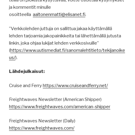
teillä on plokista kysyttävää, voitte osoittaa kysymykset
ja kommentit minulle
osoitteella
aaltonenmatti@elisanet.fi
.
”Verkkolehden juttuja on sallittua jakaa käyttämällä
lehden tarjoamia jakopainikkeita tai lähettämällä jutusta
linkin, joka ohjaa lukijat lehden verkkosivuille”
(
https
://
www.uutismediat.fi
/sanomalehtitieto/
tekijanoike
us
/
).
Lähdejulkaisut:
Cruise and Ferry
https://www.cruiseandferry.net/
Freightwaves Newsletter (American Shipper)
https://www.freightwaves.com/american-shipper
Freightwaves Newsletter (Daily)
https://www.freightwaves.com/