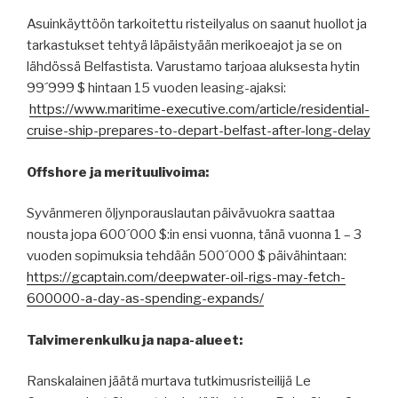
Asuinkäyttöön tarkoitettu risteilyalus on saanut huollot ja
tarkastukset tehtyä läpäistyään merikoeajot ja se on
lähdössä Belfastista. Varustamo tarjoaa aluksesta hytin
99´999 $ hintaan 15 vuoden leasing-ajaksi:
https://www.maritime-executive.com/article/residential-
cruise-ship-prepares-to-depart-belfast-after-long-delay
Offshore ja merituulivoima:
Syvänmeren öljynporauslautan päivävuokra saattaa
nousta jopa 600´000 $:in ensi vuonna, tänä vuonna 1 – 3
vuoden sopimuksia tehdään 500´000 $ päivähintaan:
https://gcaptain.com/deepwater-oil-rigs-may-fetch-
600000-a-day-as-spending-expands/
Talvimerenkulku ja napa-alueet:
Ranskalainen jäätä murtava tutkimusristeilijä Le