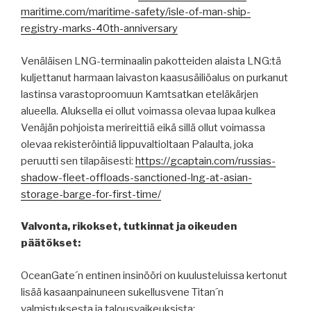
maritime.com/maritime-safety/isle-of-man-ship-
registry-marks-40th-anniversary
Venäläisen LNG-terminaalin pakotteiden alaista LNG:tä
kuljettanut harmaan laivaston kaasusäiliöalus on purkanut
lastinsa varastoproomuun Kamtsatkan eteläkärjen
alueella. Aluksella ei ollut voimassa olevaa lupaa kulkea
Venäjän pohjoista merireittiä eikä sillä ollut voimassa
olevaa rekisteröintiä lippuvaltioltaan Palaulta, joka
peruutti sen tilapäisesti:
https://gcaptain.com/russias-
shadow-fleet-offloads-sanctioned-lng-at-asian-
storage-barge-for-first-time/
Valvonta, rikokset, tutkinnat ja oikeuden
päätökset:
OceanGate´n entinen insinööri on kuulusteluissa kertonut
lisää kasaanpainuneen sukellusvene Titan´n
valmistuksesta ja talousvaikeuksista: