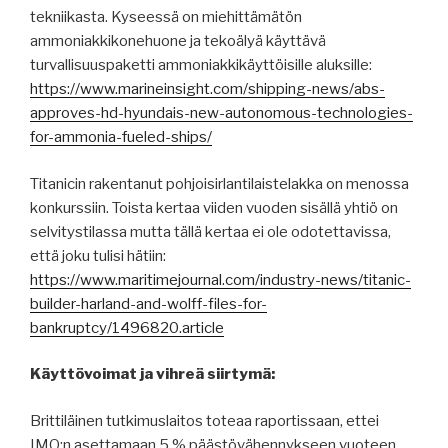
tekniikasta. Kyseessä on miehittämätön
ammoniakkikonehuone ja tekoälyä käyttävä
turvallisuuspaketti ammoniakkikäyttöisille aluksille:
https://www.marineinsight.com/shipping-news/abs-
approves-hd-hyundais-new-autonomous-technologies-
for-ammonia-fueled-ships/
Titanicin rakentanut pohjoisirlantilaistelakka on menossa
konkurssiin. Toista kertaa viiden vuoden sisällä yhtiö on
selvitystilassa mutta tällä kertaa ei ole odotettavissa,
että joku tulisi hätiin:
https://www.maritimejournal.com/industry-news/titanic-
builder-harland-and-wolff-files-for-
bankruptcy/1496820.article
Käyttövoimat ja vihreä siirtymä:
Brittiläinen tutkimuslaitos toteaa raportissaan, ettei
IMO:n asettamaan 5 % päästövähennykseen vuoteen