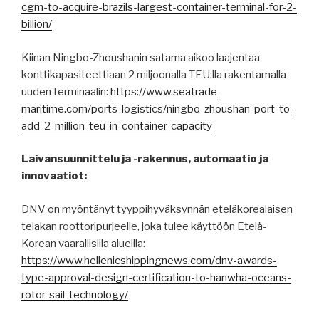
cgm-to-acquire-brazils-largest-container-terminal-for-2-
billion/
Kiinan Ningbo-Zhoushanin satama aikoo laajentaa
konttikapasiteettiaan 2 miljoonalla TEU:lla rakentamalla
uuden terminaalin:
https://www.seatrade-
maritime.com/ports-logistics/ningbo-zhoushan-port-to-
add-2-million-teu-in-container-capacity
Laivansuunnittelu ja -rakennus, automaatio ja
innovaatiot:
DNV on myöntänyt tyyppihyväksynnän eteläkorealaisen
telakan roottoripurjeelle, joka tulee käyttöön Etelä-
Korean vaarallisilla alueilla:
https://www.hellenicshippingnews.com/dnv-awards-
type-approval-design-certification-to-hanwha-oceans-
rotor-sail-technology/