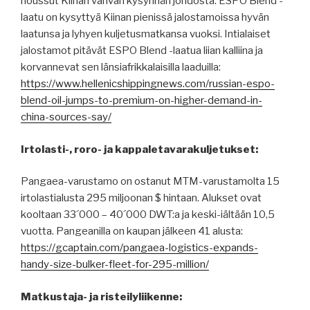
noussut Kiinan vahvan kysynnän johdosta. ESPO Blend -
laatu on kysyttyä Kiinan pienissä jalostamoissa hyvän
laatunsa ja lyhyen kuljetusmatkansa vuoksi. Intialaiset
jalostamot pitävät ESPO Blend -laatua liian kalliina ja
korvannevat sen länsiafrikkalaisilla laaduilla:
https://www.hellenicshippingnews.com/russian-espo-
blend-oil-jumps-to-premium-on-higher-demand-in-
china-sources-say/
Irtolasti-, roro- ja kappaletavarakuljetukset:
Pangaea-varustamo on ostanut MTM-varustamolta 15
irtolastialusta 295 miljoonan $ hintaan. Alukset ovat
kooltaan 33´000 – 40´000 DWT:a ja keski-iältään 10,5
vuotta. Pangeanilla on kaupan jälkeen 41 alusta:
https://gcaptain.com/pangaea-logistics-expands-
handy-size-bulker-fleet-for-295-million/
Matkustaja- ja risteilyliikenne: