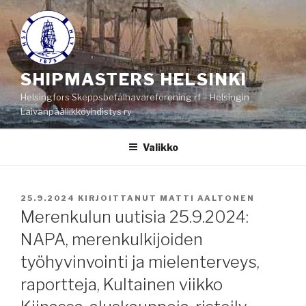
Siirry
sisältöön
SHIPMASTERS HELSINKI
Helsingfors Skeppsbefälhavareförening rf – Helsingin
Laivanpäällikköyhdistys ry
Valikko
JULKAISTU
25.9.2024
KIRJOITTANUT
MATTI AALTONEN
Merenkulun uutisia 25.9.2024:
NAPA, merenkulkijoiden
työhyvinvointi ja mielenterveys,
raportteja, Kultainen viikko