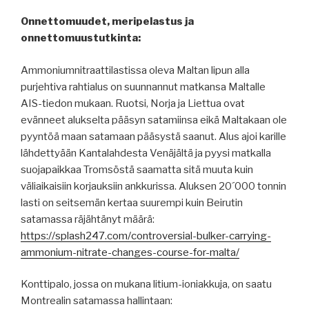
Onnettomuudet, meripelastus ja
onnettomuustutkinta:
Ammoniumnitraattilastissa oleva Maltan lipun alla
purjehtiva rahtialus on suunnannut matkansa Maltalle
AIS-tiedon mukaan. Ruotsi, Norja ja Liettua ovat
evänneet alukselta pääsyn satamiinsa eikä Maltakaan ole
pyyntöä maan satamaan pääsystä saanut. Alus ajoi karille
lähdettyään Kantalahdesta Venäjältä ja pyysi matkalla
suojapaikkaa Tromsöstä saamatta sitä muuta kuin
väliaikaisiin korjauksiin ankkurissa. Aluksen 20´000 tonnin
lasti on seitsemän kertaa suurempi kuin Beirutin
satamassa räjähtänyt määrä:
https://splash247.com/controversial-bulker-carrying-
ammonium-nitrate-changes-course-for-malta/
Konttipalo, jossa on mukana litium-ioniakkuja, on saatu
Montrealin satamassa hallintaan: