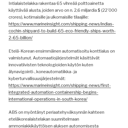
Intialaistelakka rakentaa 65 vihreää polttoainetta
käyttävää alusta, joiden arvo on n. 2,6 miljardia $ (22´000
crores), kotimaisille ja ulkomaisille tilaajille:
https://www.marineinsight.com/shipping-news/indias-
cochin-shipyard-to-build-65-eco-friendly-ships-worth-
2-65-billion/
Etelä-Korean ensimmäinen automatisoitu konttialus on
valmistunut. Automaatiojärjestelmät käsittävät
innovatiivisten teknologioiden käytön kuten
älynavigointi-, koneautomatiikka- ja
kyberturvallisuusjärjestelmät:
https://www.marineinsight.com/shipping-news/first-
integrated-automation-containership-begins-
international-operations-in-south-korea/
ABS on myöntänyt periaatehyväksynnän kahteen
eteläkorealaistelakan suunnitelmaan
ammoniakkikäyttöisen aluksen autonomisesta