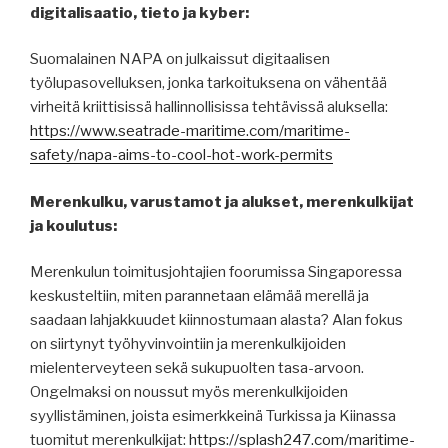
digitalisaatio, tieto ja kyber:
Suomalainen NAPA on julkaissut digitaalisen
työlupasovelluksen, jonka tarkoituksena on vähentää
virheitä kriittisissä hallinnollisissa tehtävissä aluksella:
https://www.seatrade-maritime.com/maritime-
safety/napa-aims-to-cool-hot-work-permits
Merenkulku, varustamot ja alukset, merenkulkijat
ja koulutus:
Merenkulun toimitusjohtajien foorumissa Singaporessa
keskusteltiin, miten parannetaan elämää merellä ja
saadaan lahjakkuudet kiinnostumaan alasta? Alan fokus
on siirtynyt työhyvinvointiin ja merenkulkijoiden
mielenterveyteen sekä sukupuolten tasa-arvoon.
Ongelmaksi on noussut myös merenkulkijoiden
syyllistäminen, joista esimerkkeinä Turkissa ja Kiinassa
tuomitut merenkulkijat:
https://splash247.com/maritime-