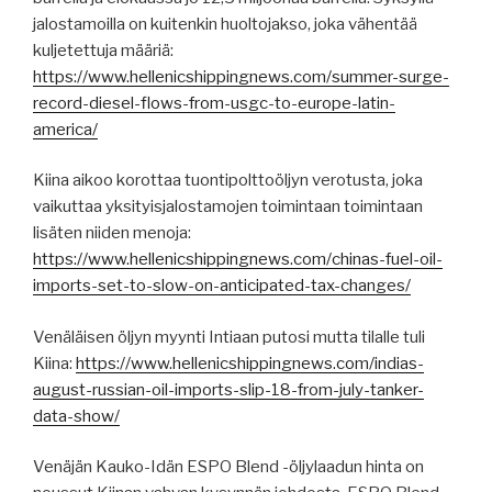
jalostamoilla on kuitenkin huoltojakso, joka vähentää
kuljetettuja määriä:
https://www.hellenicshippingnews.com/summer-surge-
record-diesel-flows-from-usgc-to-europe-latin-
america/
Kiina aikoo korottaa tuontipolttoöljyn verotusta, joka
vaikuttaa yksityisjalostamojen toimintaan toimintaan
lisäten niiden menoja:
https://www.hellenicshippingnews.com/chinas-fuel-oil-
imports-set-to-slow-on-anticipated-tax-changes/
Venäläisen öljyn myynti Intiaan putosi mutta tilalle tuli
Kiina:
https://www.hellenicshippingnews.com/indias-
august-russian-oil-imports-slip-18-from-july-tanker-
data-show/
Venäjän Kauko-Idän ESPO Blend -öljylaadun hinta on