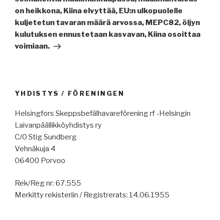
on heikkona, Kiina elvyttää, EU:n ulkopuolelle
kuljetetun tavaran määrä arvossa, MEPC82, öljyn
kulutuksen ennustetaan kasvavan, Kiina osoittaa
voimiaan.
YHDISTYS / FÖRENINGEN
Helsingfors Skeppsbefälhavareförening rf -Helsingin
Laivanpäällikköyhdistys ry
C/0 Stig Sundberg
Vehnäkuja 4
06400 Porvoo
Rek/Reg nr: 67.555
Merkitty rekisteriin / Registrerats: 14.06.1955