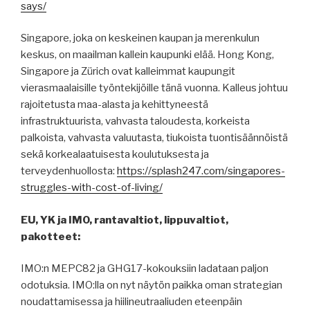
says/
Singapore, joka on keskeinen kaupan ja merenkulun
keskus, on maailman kallein kaupunki elää. Hong Kong,
Singapore ja Zürich ovat kalleimmat kaupungit
vierasmaalaisille työntekijöille tänä vuonna. Kalleus johtuu
rajoitetusta maa-alasta ja kehittyneestä
infrastruktuurista, vahvasta taloudesta, korkeista
palkoista, vahvasta valuutasta, tiukoista tuontisäännöistä
sekä korkealaatuisesta koulutuksesta ja
terveydenhuollosta:
https://splash247.com/singapores-
struggles-with-cost-of-living/
EU, YK ja IMO, rantavaltiot, lippuvaltiot,
pakotteet:
IMO:n MEPC82 ja GHG17-kokouksiin ladataan paljon
odotuksia. IMO:lla on nyt näytön paikka oman strategian
noudattamisessa ja hiilineutraaliuden eteenpäin