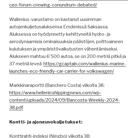
ceo-forum-crewing-conundrum-debated/
Wallenius-varustamo on kastanut uusimman
autojenkuljetusaluksensa Emdenissä Saksassa.
Aluksessa on hyödynnetty kehittyneitä hydro- ja
aerodynaamisia ominaisuuksia päästöjen, polttoaineen
kulutuksen ja ympäristövaikutusten vähentämiseksi.
Alukseen mahtuu 6’500 autoa, se on 200 metriä pitkä ja
37 metriä leveä:
https://gcaptain.com/wallenius-marine-
launches-eco-friendly-car-carrier-for-volkswagen/
Markkinaraportti (Banchero Costa) viikolta 38:
https://www.hellenicshippingnews.com/wp-
content/uploads/2024/09/Bancosta-Weekly-2024-
38.pdf
Kontti- ja ajoneuvokuljetukset:
Konttirahti-indeksi (Ningbo) viikolta 38: