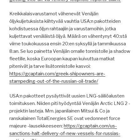
Kreikkalaisvarustamot vähenevät Venäjän
öljykuljetuksista kiihtyvää vauhtia USA:n pakotteiden
kohdistuessa öljyn rahtaajiin ja varustamoihin, jotka
kuljettavat venäläistä öljyä. Määrä on vähentynyt 40:stä
viime toukokuussa ensin 20:en syksyllä ja tammikuussa
8:an. Se luo painetta Venäjän omalle tonnistolle ja shadow
fleetille, koska Euroopan kaupan kuivuttua matkat
pitenivät ja tarve lisätonnistolle kasvoi:
https://gcaptain.com/greek-shipowners-are-
stampeding-out-of-the-russian-oil-trade/
USA:n pakotteet pysäyttivät uusien LNG-säiliöalusten
toimituksen. Niiden piti hyödyntää Venäjän Arctic LNG 2 -
projektin lasteja. Mm. japanilainen Mitsui & Co ja
ranskalainen TotalEnergies SE ovat vedonneet force
majeure -lausekkeeseen:
https://gcaptain.com/us-
sanctions-halt-delivery-of-new-vessels-for-russias-