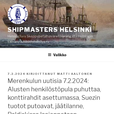
Siirry
sisältöön
SHIPMASTERS HELSINKI
Helsingfors Skeppsbefälhavareförening rf – Helsingin
Laivanpäällikköyhdistys ry
Valikko
JULKAISTU
7.2.2024
KIRJOITTANUT
MATTI AALTONEN
Merenkulun uutisia 7.2.2024:
Alusten henkilöstöpula puhuttaa,
konttirahdit asettumassa, Suezin
tuotot putoavat, jäätilanne,