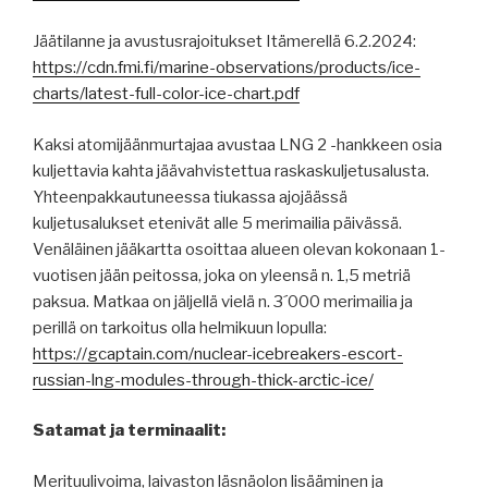
Jäätilanne ja avustusrajoitukset Itämerellä 6.2.2024:
https://cdn.fmi.fi/marine-observations/products/ice-
charts/latest-full-color-ice-chart.pdf
Kaksi atomijäänmurtajaa avustaa LNG 2 -hankkeen osia
kuljettavia kahta jäävahvistettua raskaskuljetusalusta.
Yhteenpakkautuneessa tiukassa ajojäässä
kuljetusalukset etenivät alle 5 merimailia päivässä.
Venäläinen jääkartta osoittaa alueen olevan kokonaan 1-
vuotisen jään peitossa, joka on yleensä n. 1,5 metriä
paksua. Matkaa on jäljellä vielä n. 3´000 merimailia ja
perillä on tarkoitus olla helmikuun lopulla:
https://gcaptain.com/nuclear-icebreakers-escort-
russian-lng-modules-through-thick-arctic-ice/
Satamat ja terminaalit:
Merituulivoima, laivaston läsnäolon lisääminen ja