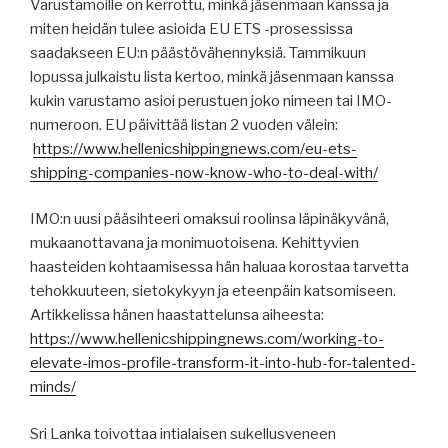
Varustamoille on kerrottu, minkä jäsenmaan kanssa ja
miten heidän tulee asioida EU ETS -prosessissa
saadakseen EU:n päästövähennyksiä. Tammikuun
lopussa julkaistu lista kertoo, minkä jäsenmaan kanssa
kukin varustamo asioi perustuen joko nimeen tai IMO-
numeroon. EU päivittää listan 2 vuoden välein:
https://www.hellenicshippingnews.com/eu-ets-
shipping-companies-now-know-who-to-deal-with/
IMO:n uusi pääsihteeri omaksui roolinsa läpinäkyvänä,
mukaanottavana ja monimuotoisena. Kehittyvien
haasteiden kohtaamisessa hän haluaa korostaa tarvetta
tehokkuuteen, sietokykyyn ja eteenpäin katsomiseen.
Artikkelissa hänen haastattelunsa aiheesta:
https://www.hellenicshippingnews.com/working-to-
elevate-imos-profile-transform-it-into-hub-for-talented-
minds/
Sri Lanka toivottaa intialaisen sukellusveneen