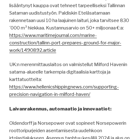
lisääntynyt kauppa ovat tehneet tarpeelliseksi Tallinnan
Sataman uudistustyön. Paldiskin Eteläsatamaan
rakennetaan uusi 10 ha laajuinen laituri, joka tarvitsee 830
´000 m³ hiekkaa. Kustannusarvio on 50+ miljoonaa €:a:
https://www.maritimejournal.com/marine-
construction/tallinn-port-prepares-ground-for-major-
work/1490892.article
UK:n merenmittauslaitos on valmistellut Milford Havenin
satama-alueelle tarkempia digitaalisia karttoja ja
karttatuotteita:
https://www.hellenicshippingnews.com/supporting-
precision-navigation-in-milford-haven/
Laivanrakennus, automaatio ja innovaatiot:
Oldendorff ja Norsepower ovat sopineet Norsepowerin
roottoripurjeiden asentamisesta uudehkoon
irtolastialukseen. Asennus taphtuu kesällä 2024 ja alus on