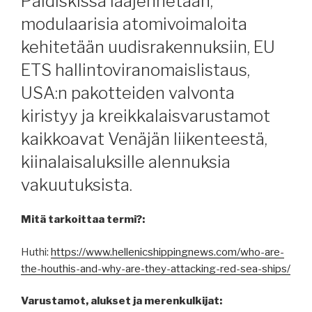
Paldiskissa laajennetaan,
modulaarisia atomivoimaloita
kehitetään uudisrakennuksiin, EU
ETS hallintoviranomaislistaus,
USA:n pakotteiden valvonta
kiristyy ja kreikkalaisvarustamot
kaikkoavat Venäjän liikenteestä,
kiinalaisaluksille alennuksia
vakuutuksista.
Mitä tarkoittaa termi?:
Huthi:
https://www.hellenicshippingnews.com/who-are-
the-houthis-and-why-are-they-attacking-red-sea-ships/
Varustamot, alukset ja merenkulkijat: