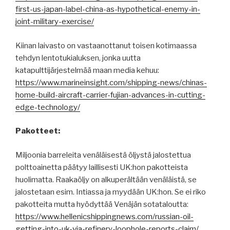
first-us-japan-label-china-as-hypothetical-enemy-in-
joint-military-exercise/
Kiinan laivasto on vastaanottanut toisen kotimaassa
tehdyn lentotukialuksen, jonka uutta
katapulttijärjestelmää maan media kehuu:
https://www.marineinsight.com/shipping-news/chinas-
home-build-aircraft-carrier-fujian-advances-in-cutting-
edge-technology/
Pakotteet:
Miljoonia barreleita venäläisestä öljystä jalostettua
polttoainetta päätyy laillisesti UK:hon pakotteista
huolimatta. Raakaöljy on alkuperältään venäläistä, se
jalostetaan esim. Intiassa ja myydään UK:hon. Se ei riko
pakotteita mutta hyödyttää Venäjän sotataloutta:
https://www.hellenicshippingnews.com/russian-oil-
getting-into-uk-via-refinery-loophole-reports-claim/