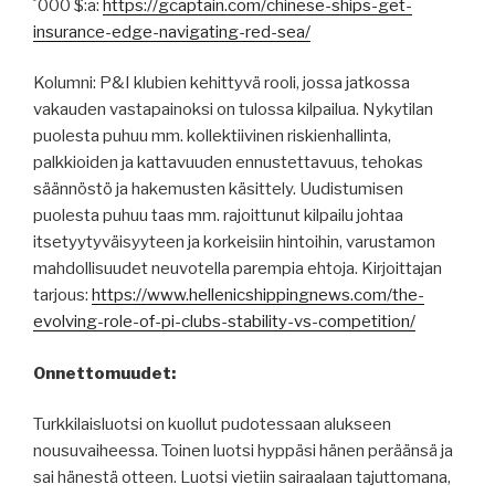
´000 $:a:
https://gcaptain.com/chinese-ships-get-
insurance-edge-navigating-red-sea/
Kolumni: P&I klubien kehittyvä rooli, jossa jatkossa
vakauden vastapainoksi on tulossa kilpailua. Nykytilan
puolesta puhuu mm. kollektiivinen riskienhallinta,
palkkioiden ja kattavuuden ennustettavuus, tehokas
säännöstö ja hakemusten käsittely. Uudistumisen
puolesta puhuu taas mm. rajoittunut kilpailu johtaa
itsetyytyväisyyteen ja korkeisiin hintoihin, varustamon
mahdollisuudet neuvotella parempia ehtoja. Kirjoittajan
tarjous:
https://www.hellenicshippingnews.com/the-
evolving-role-of-pi-clubs-stability-vs-competition/
Onnettomuudet:
Turkkilaisluotsi on kuollut pudotessaan alukseen
nousuvaiheessa. Toinen luotsi hyppäsi hänen peräänsä ja
sai hänestä otteen. Luotsi vietiin sairaalaan tajuttomana,