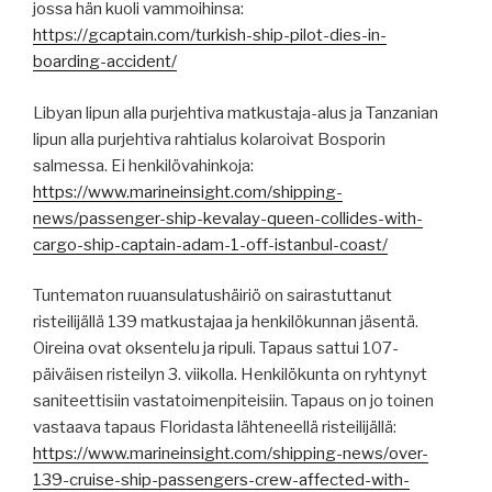
jossa hän kuoli vammoihinsa:
https://gcaptain.com/turkish-ship-pilot-dies-in-
boarding-accident/
Libyan lipun alla purjehtiva matkustaja-alus ja Tanzanian
lipun alla purjehtiva rahtialus kolaroivat Bosporin
salmessa. Ei henkilövahinkoja:
https://www.marineinsight.com/shipping-
news/passenger-ship-kevalay-queen-collides-with-
cargo-ship-captain-adam-1-off-istanbul-coast/
Tuntematon ruuansulatushäiriö on sairastuttanut
risteilijällä 139 matkustajaa ja henkilökunnan jäsentä.
Oireina ovat oksentelu ja ripuli. Tapaus sattui 107-
päiväisen risteilyn 3. viikolla. Henkilökunta on ryhtynyt
saniteettisiin vastatoimenpiteisiin. Tapaus on jo toinen
vastaava tapaus Floridasta lähteneellä risteilijällä:
https://www.marineinsight.com/shipping-news/over-
139-cruise-ship-passengers-crew-affected-with-