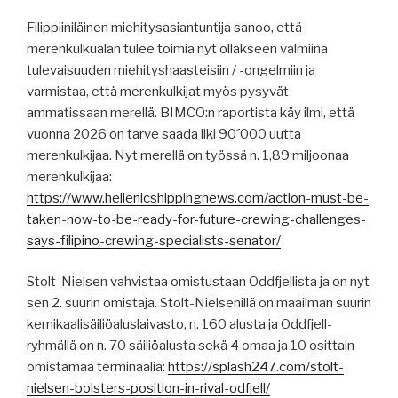
Filippiiniläinen miehitysasiantuntija sanoo, että
merenkulkualan tulee toimia nyt ollakseen valmiina
tulevaisuuden miehityshaasteisiin / -ongelmiin ja
varmistaa, että merenkulkijat myös pysyvät
ammatissaan merellä. BIMCO:n raportista käy ilmi, että
vuonna 2026 on tarve saada liki 90´000 uutta
merenkulkijaa. Nyt merellä on työssä n. 1,89 miljoonaa
merenkulkijaa:
https://www.hellenicshippingnews.com/action-must-be-
taken-now-to-be-ready-for-future-crewing-challenges-
says-filipino-crewing-specialists-senator/
Stolt-Nielsen vahvistaa omistustaan Oddfjellista ja on nyt
sen 2. suurin omistaja. Stolt-Nielsenillä on maailman suurin
kemikaalisäiliöaluslaivasto, n. 160 alusta ja Oddfjell-
ryhmällä on n. 70 säiliöalusta sekä 4 omaa ja 10 osittain
omistamaa terminaalia:
https://splash247.com/stolt-
nielsen-bolsters-position-in-rival-odfjell/