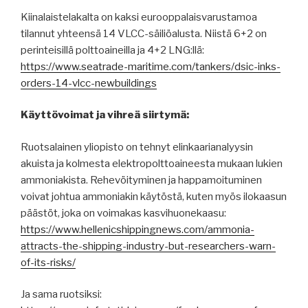
Kiinalaistelakalta on kaksi eurooppalaisvarustamoa
tilannut yhteensä 14 VLCC-säiliöalusta. Niistä 6+2 on
perinteisillä polttoaineilla ja 4+2 LNG:llä:
https://www.seatrade-maritime.com/tankers/dsic-inks-
orders-14-vlcc-newbuildings
Käyttövoimat ja vihreä siirtymä:
Ruotsalainen yliopisto on tehnyt elinkaarianalyysin
akuista ja kolmesta elektropolttoaineesta mukaan lukien
ammoniakista. Rehevöityminen ja happamoituminen
voivat johtua ammoniakin käytöstä, kuten myös ilokaasun
päästöt, joka on voimakas kasvihuonekaasu:
https://www.hellenicshippingnews.com/ammonia-
attracts-the-shipping-industry-but-researchers-warn-
of-its-risks/
Ja sama ruotsiksi: