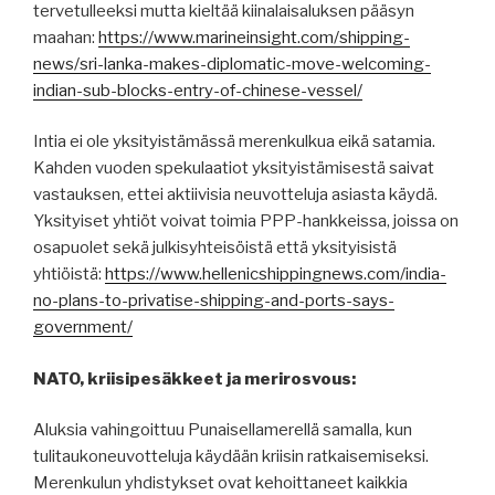
tervetulleeksi mutta kieltää kiinalaisaluksen pääsyn
maahan:
https://www.marineinsight.com/shipping-
news/sri-lanka-makes-diplomatic-move-welcoming-
indian-sub-blocks-entry-of-chinese-vessel/
Intia ei ole yksityistämässä merenkulkua eikä satamia.
Kahden vuoden spekulaatiot yksityistämisestä saivat
vastauksen, ettei aktiivisia neuvotteluja asiasta käydä.
Yksityiset yhtiöt voivat toimia PPP-hankkeissa, joissa on
osapuolet sekä julkisyhteisöistä että yksityisistä
yhtiöistä:
https://www.hellenicshippingnews.com/india-
no-plans-to-privatise-shipping-and-ports-says-
government/
NATO, kriisipesäkkeet ja merirosvous:
Aluksia vahingoittuu Punaisellamerellä samalla, kun
tulitaukoneuvotteluja käydään kriisin ratkaisemiseksi.
Merenkulun yhdistykset ovat kehoittaneet kaikkia