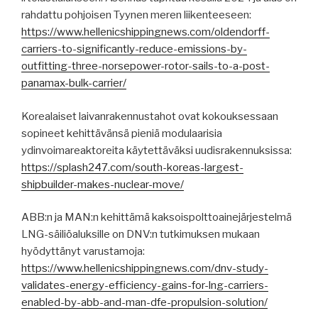
rahdattu pohjoisen Tyynen meren liikenteeseen:
https://www.hellenicshippingnews.com/oldendorff-
carriers-to-significantly-reduce-emissions-by-
outfitting-three-norsepower-rotor-sails-to-a-post-
panamax-bulk-carrier/
Korealaiset laivanrakennustahot ovat kokouksessaan
sopineet kehittävänsä pieniä modulaarisia
ydinvoimareaktoreita käytettäväksi uudisrakennuksissa:
https://splash247.com/south-koreas-largest-
shipbuilder-makes-nuclear-move/
ABB:n ja MAN:n kehittämä kaksoispolttoainejärjestelmä
LNG-säiliöaluksille on DNV:n tutkimuksen mukaan
hyödyttänyt varustamoja:
https://www.hellenicshippingnews.com/dnv-study-
validates-energy-efficiency-gains-for-lng-carriers-
enabled-by-abb-and-man-dfe-propulsion-solution/