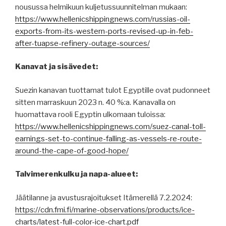
nousussa helmikuun kuljetussuunnitelman mukaan:
https://www.hellenicshippingnews.com/russias-oil-
exports-from-its-western-ports-revised-up-in-feb-
after-tuapse-refinery-outage-sources/
Kanavat ja sisävedet:
Suezin kanavan tuottamat tulot Egyptille ovat pudonneet
sitten marraskuun 2023 n. 40 %:a. Kanavalla on
huomattava rooli Egyptin ulkomaan tuloissa:
https://www.hellenicshippingnews.com/suez-canal-toll-
earnings-set-to-continue-falling-as-vessels-re-route-
around-the-cape-of-good-hope/
Talvimerenkulku ja napa-alueet:
Jäätilanne ja avustusrajoitukset Itämerellä 7.2.2024:
https://cdn.fmi.fi/marine-observations/products/ice-
charts/latest-full-color-ice-chart.pdf