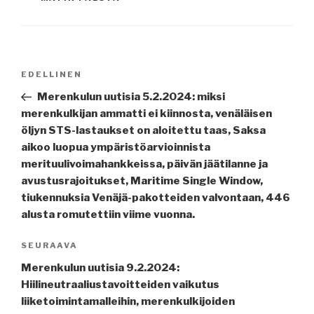
Artikkelien
Edellinen
EDELLINEN
selaus
artikkeli
Merenkulun uutisia 5.2.2024: miksi
merenkulkijan ammatti ei kiinnosta, venäläisen
öljyn STS-lastaukset on aloitettu taas, Saksa
aikoo luopua ympäristöarvioinnista
merituulivoimahankkeissa, päivän jäätilanne ja
avustusrajoitukset, Maritime Single Window,
tiukennuksia Venäjä-pakotteiden valvontaan, 446
alusta romutettiin viime vuonna.
Seuraava
SEURAAVA
artikkeli
Merenkulun uutisia 9.2.2024:
Hiilineutraaliustavoitteiden vaikutus
liiketoimintamalleihin, merenkulkijoiden