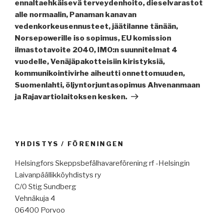
ennaltaehkäisevä terveydenhoito, dieselvarastot
alle normaalin, Panaman kanavan
vedenkorkeusennusteet, jäätilanne tänään,
Norsepowerille iso sopimus, EU komission
ilmastotavoite 2040, IMO:n suunnitelmat 4
vuodelle, Venäjäpakotteisiin kiristyksiä,
kommunikointivirhe aiheutti onnettomuuden,
Suomenlahti, öljyntorjuntasopimus Ahvenanmaan
ja Rajavartiolaitoksen kesken.
YHDISTYS / FÖRENINGEN
Helsingfors Skeppsbefälhavareförening rf -Helsingin
Laivanpäällikköyhdistys ry
C/0 Stig Sundberg
Vehnäkuja 4
06400 Porvoo