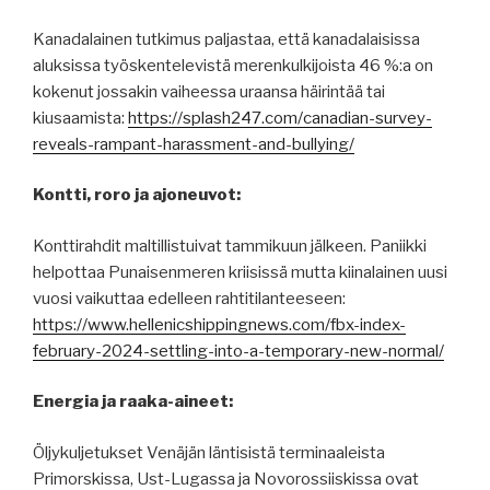
Kanadalainen tutkimus paljastaa, että kanadalaisissa
aluksissa työskentelevistä merenkulkijoista 46 %:a on
kokenut jossakin vaiheessa uraansa häirintää tai
kiusaamista:
https://splash247.com/canadian-survey-
reveals-rampant-harassment-and-bullying/
Kontti, roro ja ajoneuvot:
Konttirahdit maltillistuivat tammikuun jälkeen. Paniikki
helpottaa Punaisenmeren kriisissä mutta kiinalainen uusi
vuosi vaikuttaa edelleen rahtitilanteeseen:
https://www.hellenicshippingnews.com/fbx-index-
february-2024-settling-into-a-temporary-new-normal/
Energia ja raaka-aineet:
Öljykuljetukset Venäjän läntisistä terminaaleista
Primorskissa, Ust-Lugassa ja Novorossiiskissa ovat