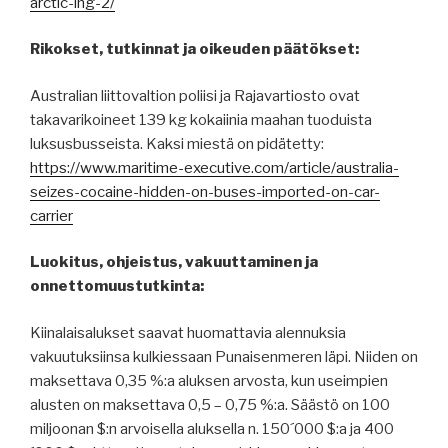
arctic-lng-2/
Rikokset, tutkinnat ja oikeuden päätökset:
Australian liittovaltion poliisi ja Rajavartiosto ovat
takavarikoineet 139 kg kokaiinia maahan tuoduista
luksusbusseista. Kaksi miestä on pidätetty:
https://www.maritime-executive.com/article/australia-
seizes-cocaine-hidden-on-buses-imported-on-car-
carrier
Luokitus, ohjeistus, vakuuttaminen ja
onnettomuustutkinta:
Kiinalaisalukset saavat huomattavia alennuksia
vakuutuksiinsa kulkiessaan Punaisenmeren läpi. Niiden on
maksettava 0,35 %:a aluksen arvosta, kun useimpien
alusten on maksettava 0,5 – 0,75 %:a. Säästö on 100
miljoonan $:n arvoisella aluksella n. 150´000 $:a ja 400