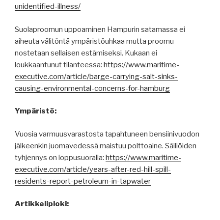
unidentified-illness/
Suolaproomun uppoaminen Hampurin satamassa ei
aiheuta välitöntä ympäristöuhkaa mutta proomu
nostetaan sellaisen estämiseksi. Kukaan ei
loukkaantunut tilanteessa:
https://www.maritime-
executive.com/article/barge-carrying-salt-sinks-
causing-environmental-concerns-for-hamburg
Ympäristö:
Vuosia varmuusvarastosta tapahtuneen bensiinivuodon
jälkeenkin juomavedessä maistuu polttoaine. Säiliöiden
tyhjennys on loppusuoralla:
https://www.maritime-
executive.com/article/years-after-red-hill-spill-
residents-report-petroleum-in-tapwater
Artikkeliploki: