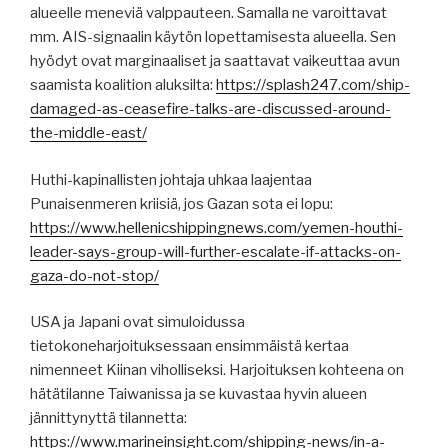
alueelle meneviä valppauteen. Samalla ne varoittavat
mm. AIS-signaalin käytön lopettamisesta alueella. Sen
hyödyt ovat marginaaliset ja saattavat vaikeuttaa avun
saamista koalition aluksilta:
https://splash247.com/ship-
damaged-as-ceasefire-talks-are-discussed-around-
the-middle-east/
Huthi-kapinallisten johtaja uhkaa laajentaa
Punaisenmeren kriisiä, jos Gazan sota ei lopu:
https://www.hellenicshippingnews.com/yemen-houthi-
leader-says-group-will-further-escalate-if-attacks-on-
gaza-do-not-stop/
USA ja Japani ovat simuloidussa
tietokoneharjoituksessaan ensimmäistä kertaa
nimenneet Kiinan viholliseksi. Harjoituksen kohteena on
hätätilanne Taiwanissa ja se kuvastaa hyvin alueen
jännittynyttä tilannetta:
https://www.marineinsight.com/shipping-news/in-a-