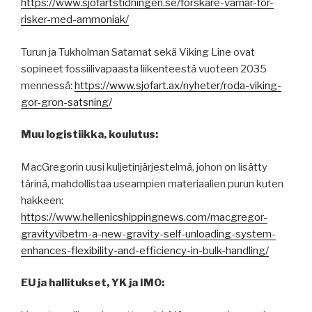
https://www.sjofartstidningen.se/forskare-varnar-for-
risker-med-ammoniak/
Turun ja Tukholman Satamat sekä Viking Line ovat
sopineet fossiilivapaasta liikenteestä vuoteen 2035
mennessä:
https://www.sjofart.ax/nyheter/roda-viking-
gor-gron-satsning/
Muu logistiikka, koulutus:
MacGregorin uusi kuljetinjärjestelmä, johon on lisätty
tärinä, mahdollistaa useampien materiaalien purun kuten
hakkeen:
https://www.hellenicshippingnews.com/macgregor-
gravityvibetm-a-new-gravity-self-unloading-system-
enhances-flexibility-and-efficiency-in-bulk-handling/
EU ja hallitukset, YK ja IMO: