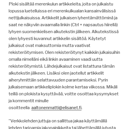
Ploki sisältää merenkulun artikkeleita, joita on julkaistu
lopussa luetelluissa eri merenkulkualan kansainvälisissä
nettijulkaisuissa. Artikkelit julkaisen lyhentämättöminä ja
saat ne näkyviin avaamalla linkin (Ctrl + napsautus hiirellä)
lyhyen suomenkielisen alkutekstin jälkeen. Alkutekstissä
olen lyhyesti kuvannut artikkelin sisältöä. Käytetyt
julkaisut ovat maksuttomia mutta vaativat
rekisteröitymisen. Olen rekisteröitynyt kaikkiin julkaisuihin
omalla nimelläni eikä linkin avaaminen vaadi uutta
rekisteröitymistä. Lähdejulkaisut ovat listattuna tämän
alkutekstin jälkeen. Lisäksi olen jaotellut artikkelit
aiheryhmittäin selattavuuden parantamiseksi. Pyrin
julkaisemaan artikkeliplokin kolme kertaa viikossa. Mikäli
teillä on plokista kysyttävää, voitte osoittaa kysymykset
ja kommentit minulle
osoitteella
aaltonenmatti@elisanet.fi
.
”Verkkolehden juttuja on sallittua jakaa käyttämällä
lehden tarjoamia jakopainikkeita tai lähettämällä jutusta