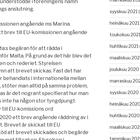
understödde i föreningens namn
gs anslutning.
syyskuu 2021
(
heinäkuu 2021
missionen angående ms Marina.
t brev till EU-komissionen angående
toukokuu 202
huhtikuu 2021
:s begäran för att rädda i
för Malta. På grund av det här blev det
maaliskuu 202
en och rederiet. Styrelsen
joulukuu 2020
mn att brevet skickas. Fast det har
r be
handlats i internationella mellan
marraskuu 20
, stöter man
alltid på samma problem,
syyskuu 2020
las är det nogrant
specifierat hur man
ks inte ha någon stor tyn
gdpungt.
heinäkuu 202
v till EU-komissions ord
huhtikuu 2020
7.2020 ett brev angående räddning av i
 Brevet är skickat till EU
maaliskuu 20
d att brevet skickades och begärde
tammikuu 20
ngt till saken. Styrelsen i