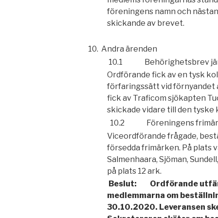
föreningens namn och nästan
skickande av brevet.
10.
Andra ärenden
10.1 Behörighetsbrev jäm
Ordförande fick av en tysk ko
förfar
ingssätt vid förnyande
fick av Trafi
com sjökapten Tu
skickade vidare till
den tyske 
10.2 Föreningens frimä
Viceordförande frågade, bestä
försedda frimärken. På plats va
Salmenhaara, Sjöman, Sundell, 
på plats 12 ark.
Beslut: Ordförande utfärda
medlemmarna om
be
ställni
30.10.2020. Leveransen sk