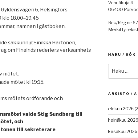
Vehnäkuja 4
06400 Porvo
 Gyldensvägen 6, Helsingfors
0 klo 18.00–19.45
Rek/Reg nr: 6
emmar, namnen i gästboken.
Merkitty rekist
nde sakkunnig Sinikka Hartonen,
edrag om Finalnds rederiers verksamhets
HAKU / SÖK
Etsi:
v mötet.
de mötet kl 19:15.
ARKISTO / A
lms mötets ordförande och
elokuu 2026
(2
smötet valde Stig Sundberg till
heinäkuu 202
ötet, och
tonen till sekreterare
kesäkuu 2026