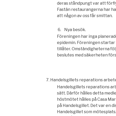
deras ståndpungt var att förfl
Fastän restaurangerna har haft
att någon av oss får smittan.
6.
Nya besök.
Föreningen har inga planerad
epidemin. Föreningen starta
tillåter. Omständigheterna fö
beslutes med säkerheten förs
7.
Handelsgillets reparations arbet
Handelsgillets reparations ar
sätt. Därför hålles detta me
höstmötet hålles på Casa Mar
på Handelsgillet. Det var en di
Handelsgillet som mötesplats