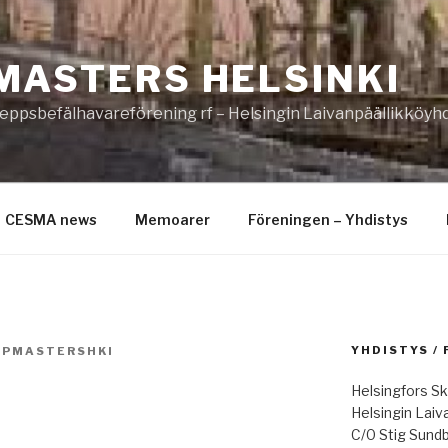
MASTERS HELSINKI
eppsbefälhavareförening rf – Helsingin Laivanpäällikköyhd
CESMA news
Memoarer
Föreningen – Yhdistys
YHDISTYS /
IPMASTERSHKI
Helsingfors Sk
Helsingin Laiv
C/0 Stig Sund