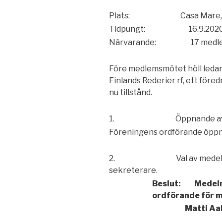
Plats:
Casa Mare,
Tidpungt:
16.9.202
Närvarande:
17 medl
Före medlemsmötet höll leda
Finlands Rederier rf, ett för
nu tillstånd.
1.
Öppnande a
Föreningens ordförande öppna
2.
Val av mede
sekreterare.
Beslut:
Medelm
ordförande för m
Matti Aal