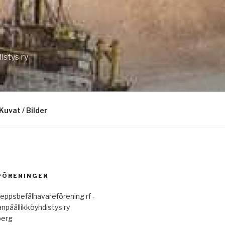
istys ry
Kuvat / Bilder
 FÖRENINGEN
eppsbefälhavareförening rf -
anpäällikköyhdistys ry
berg