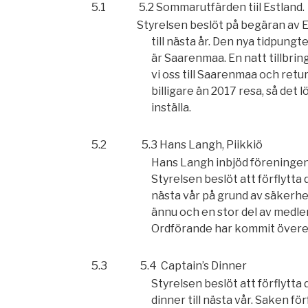
5.1
5.2
Sommarutfärden tiil Estland.
Styrelsen beslöt på begäran av 
till nästa år. Den nya tidpung
är Saarenmaa. En natt tillbringa
vi oss till Saarenmaa och retur
billigare än 2017 resa, så det lö
inställa.
5.2
5.3
Hans Langh, Piikkiö
Hans Langh inbjöd föreningen
Styrelsen beslöt att förflytta
nästa vår på grund av säkerhe
ännu och en stor del av medle
Ordförande har kommit över
5.3
5.4
Captain’s Dinner
Styrelsen beslöt att förflytta
dinner till nästa vår. Saken f