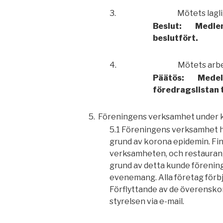
3.
Mötets lagl
Beslut:
Medlem
beslutfört.
4.
Mötets arb
Päätös:
Medel
föredragslistan t
5.
Föreningens verksamhet under 
5.1 Föreningens verksamhet h
grund av korona epidemin. Fi
verksamheten, och restauran
grund av detta kunde förenin
evenemang. Alla företag förbjö
Förflyttande av de överensk
styrelsen via e-mail.