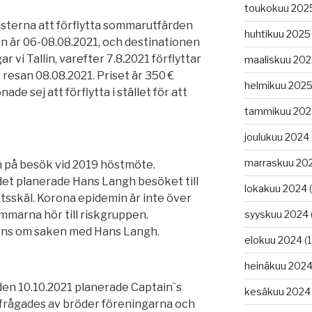
toukokuu 202
Esterna att förflytta sommarutfärden
huhtikuu 2025
ten är 06-08.08.2021, och destinationen
r vi Tallin, varefter 7.8.2021 förflyttar
maaliskuu 20
 resan 08.08.2021. Priset är 350 €
helmikuu 202
nade sej att förflytta i stället för att
tammikuu 202
joulukuu 2024
marraskuu 20
 på besök vid 2019 höstmöte.
 det planerade Hans Langh besöket till
lokakuu 2024
(
tsskäl. Korona epidemin är inte över
mmarna hör till riskgruppen.
syyskuu 2024
ens om saken med Hans Langh.
elokuu 2024
(1
heinäkuu 202
 den 10.10.2021 planerade Captain`s
kesäkuu 2024
örfrågades av bröder föreningarna och