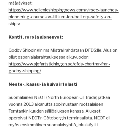
määräykset:
https://www.hellenicshippingnews.com/virsec-launches-
pioneering-course-on-lithium-ion-battery-safety-on-
ships/
Kontit, roro ja ajoneuvot:
Godby Shippingin ms Mistral rahdataan DFDS:lle. Alus on
ollut espanjalaisrahtauksessa alkuvuoden:
https://www.sjofartstidningen.se/dfds-chartrar-fran-
godby-shipping/
Neste-, kaasu- ja kuiva irtolasti
Suomalainen NEOT (North European Oil Trade) jatkaa
vuonna 2013 alkanutta sopimustaan ruotsalaisen
Terntankin kuuden säiliöaluksen kanssa. Alukset
operoivat NEOT:n Göteborgin terminaalista. NEOT oli
myös ensimmäinen suomalaisyhtiö, joka käytti