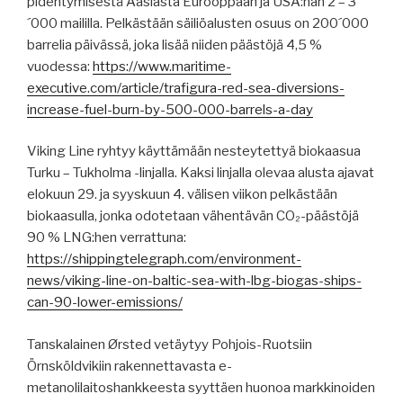
pidentymisestä Aasiasta Eurooppaan ja USA:han 2 – 3
´000 maililla. Pelkästään säiliöalusten osuus on 200´000
barrelia päivässä, joka lisää niiden päästöjä 4,5 %
vuodessa:
https://www.maritime-
executive.com/article/trafigura-red-sea-diversions-
increase-fuel-burn-by-500-000-barrels-a-day
Viking Line ryhtyy käyttämään nesteytettyä biokaasua
Turku – Tukholma -linjalla. Kaksi linjalla olevaa alusta ajavat
elokuun 29. ja syyskuun 4. välisen viikon pelkästään
biokaasulla, jonka odotetaan vähentävän CO₂-päästöjä
90 % LNG:hen verrattuna:
https://shippingtelegraph.com/environment-
news/viking-line-on-baltic-sea-with-lbg-biogas-ships-
can-90-lower-emissions/
Tanskalainen Ørsted vetäytyy Pohjois-Ruotsiin
Örnsköldvikiin rakennettavasta e-
metanolilaitoshankkeesta syyttäen huonoa markkinoiden