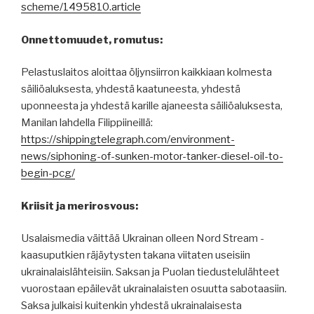
scheme/1495810.article
Onnettomuudet, romutus:
Pelastuslaitos aloittaa öljynsiirron kaikkiaan kolmesta
säiliöaluksesta, yhdestä kaatuneesta, yhdestä
uponneesta ja yhdestä karille ajaneesta säiliöaluksesta,
Manilan lahdella Filippiineillä:
https://shippingtelegraph.com/environment-
news/siphoning-of-sunken-motor-tanker-diesel-oil-to-
begin-pcg/
Kriisit ja merirosvous:
Usalaismedia väittää Ukrainan olleen Nord Stream -
kaasuputkien räjäytysten takana viitaten useisiin
ukrainalaislähteisiin. Saksan ja Puolan tiedustelulähteet
vuorostaan epäilevät ukrainalaisten osuutta sabotaasiin.
Saksa julkaisi kuitenkin yhdestä ukrainalaisesta