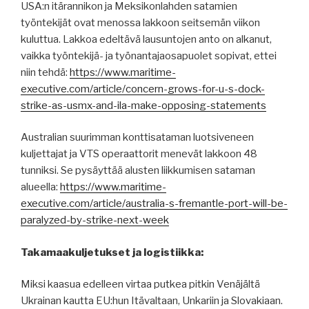
USA:n itärannikon ja Meksikonlahden satamien
työntekijät ovat menossa lakkoon seitsemän viikon
kuluttua. Lakkoa edeltävä lausuntojen anto on alkanut,
vaikka työntekijä- ja työnantajaosapuolet sopivat, ettei
niin tehdä:
https://www.maritime-
executive.com/article/concern-grows-for-u-s-dock-
strike-as-usmx-and-ila-make-opposing-statements
Australian suurimman konttisataman luotsiveneen
kuljettajat ja VTS operaattorit menevät lakkoon 48
tunniksi. Se pysäyttää alusten liikkumisen sataman
alueella:
https://www.maritime-
executive.com/article/australia-s-fremantle-port-will-be-
paralyzed-by-strike-next-week
Takamaakuljetukset ja logistiikka:
Miksi kaasua edelleen virtaa putkea pitkin Venäjältä
Ukrainan kautta EU:hun Itävaltaan, Unkariin ja Slovakiaan.