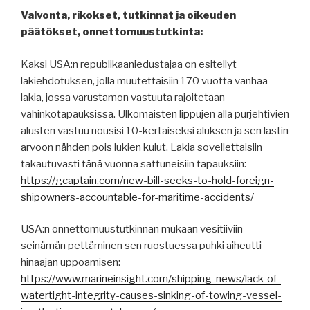
Valvonta, rikokset, tutkinnat ja oikeuden
päätökset, onnettomuustutkinta:
Kaksi USA:n republikaaniedustajaa on esitellyt
lakiehdotuksen, jolla muutettaisiin 170 vuotta vanhaa
lakia, jossa varustamon vastuuta rajoitetaan
vahinkotapauksissa. Ulkomaisten lippujen alla purjehtivien
alusten vastuu nousisi 10-kertaiseksi aluksen ja sen lastin
arvoon nähden pois lukien kulut. Lakia sovellettaisiin
takautuvasti tänä vuonna sattuneisiin tapauksiin:
https://gcaptain.com/new-bill-seeks-to-hold-foreign-
shipowners-accountable-for-maritime-accidents/
USA:n onnettomuustutkinnan mukaan vesitiiviin
seinämän pettäminen sen ruostuessa puhki aiheutti
hinaajan uppoamisen:
https://www.marineinsight.com/shipping-news/lack-of-
watertight-integrity-causes-sinking-of-towing-vessel-