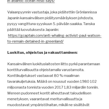
in-atlantic-ocean-ntsb-says/
Valaanpyynnin vastustaja, joka pidätettiin Grönlannissa
Japanin kansainvälisen pidätysmääräyksen johdosta,
pysyy vangittuna syyskuun 5. päivään saakka. Tanska
päättää luovutuksesta Japaniin:
https://gcaptain.com/anti-whaling-activist-paul-watson-
to-remain-detained-in-greenland/
Luokitus, ohjeistus ja vakuuttaminen:
Kansainvälinen luokituslaitosten liitto pyrkii parantamaan
konttiturvallisuutta ohjeistamalla varustamoita.
Konttikuljetukset vastaavat 80 % maailman
tavarakuljetuksia. Määrä on noussut vuoden 1980 102
miljoonasta tonnista vuoden 2017 1,83 miljardiin tonniin.
Mereen pudonneet kontit aiheuttavat taloudellisen
menetyksen, vaarantavat meriturvallisuutta ja
muodostavat ympäristöhaitan, mikäli ne sisältävät