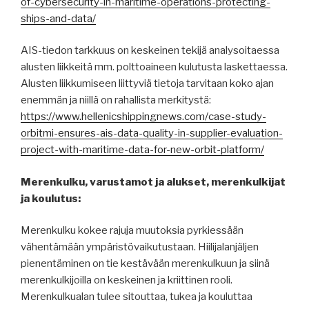
of-cybersecurity-in-maritime-operations-protecting-
ships-and-data/
AIS-tiedon tarkkuus on keskeinen tekijä analysoitaessa
alusten liikkeitä mm. polttoaineen kulutusta laskettaessa.
Alusten liikkumiseen liittyviä tietoja tarvitaan koko ajan
enemmän ja niillä on rahallista merkitystä:
https://www.hellenicshippingnews.com/case-study-
orbitmi-ensures-ais-data-quality-in-supplier-evaluation-
project-with-maritime-data-for-new-orbit-platform/
Merenkulku, varustamot ja alukset, merenkulkijat
ja koulutus:
Merenkulku kokee rajuja muutoksia pyrkiessään
vähentämään ympäristövaikutustaan. Hiilijalanjäljen
pienentäminen on tie kestävään merenkulkuun ja siinä
merenkulkijoilla on keskeinen ja kriittinen rooli.
Merenkulkualan tulee sitouttaa, tukea ja kouluttaa