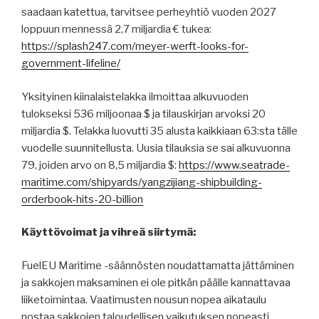
saadaan katettua, tarvitsee perheyhtiö vuoden 2027
loppuun mennessä 2,7 miljardia € tukea:
https://splash247.com/meyer-werft-looks-for-
government-lifeline/
Yksityinen kiinalaistelakka ilmoittaa alkuvuoden
tulokseksi 536 miljoonaa $ ja tilauskirjan arvoksi 20
miljardia $. Telakka luovutti 35 alusta kaikkiaan 63:sta tälle
vuodelle suunnitellusta. Uusia tilauksia se sai alkuvuonna
79, joiden arvo on 8,5 miljardia $:
https://www.seatrade-
maritime.com/shipyards/yangzijiang-shipbuilding-
orderbook-hits-20-billion
Käyttövoimat ja vihreä siirtymä:
FuelEU Maritime -säännösten noudattamatta jättäminen
ja sakkojen maksaminen ei ole pitkän päälle kannattavaa
liiketoimintaa. Vaatimusten nousun nopea aikataulu
nostaa sakkojen taloudellisen vaikutuksen nopeasti