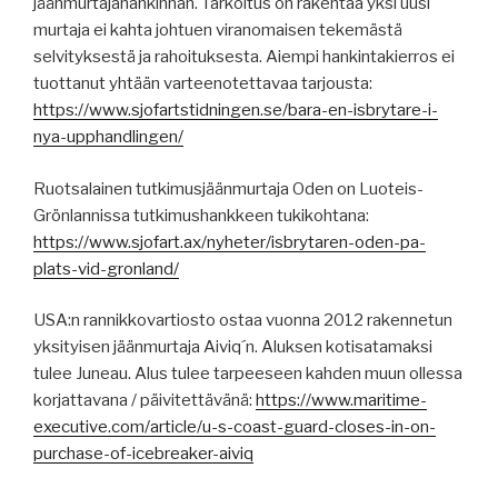
jäänmurtajahankinnan. Tarkoitus on rakentaa yksi uusi
murtaja ei kahta johtuen viranomaisen tekemästä
selvityksestä ja rahoituksesta. Aiempi hankintakierros ei
tuottanut yhtään varteenotettavaa tarjousta:
https://www.sjofartstidningen.se/bara-en-isbrytare-i-
nya-upphandlingen/
Ruotsalainen tutkimusjäänmurtaja Oden on Luoteis-
Grönlannissa tutkimushankkeen tukikohtana:
https://www.sjofart.ax/nyheter/isbrytaren-oden-pa-
plats-vid-gronland/
USA:n rannikkovartiosto ostaa vuonna 2012 rakennetun
yksityisen jäänmurtaja Aiviq´n. Aluksen kotisatamaksi
tulee Juneau. Alus tulee tarpeeseen kahden muun ollessa
korjattavana / päivitettävänä:
https://www.maritime-
executive.com/article/u-s-coast-guard-closes-in-on-
purchase-of-icebreaker-aiviq