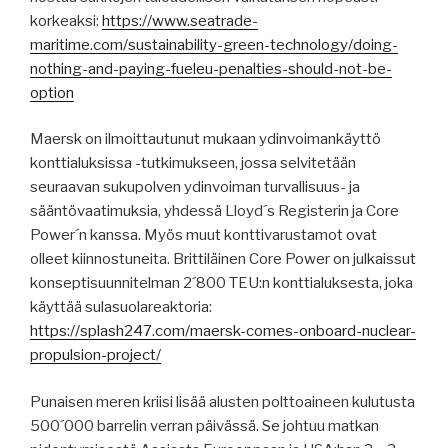
korkeaksi:
https://www.seatrade-
maritime.com/sustainability-green-technology/doing-
nothing-and-paying-fueleu-penalties-should-not-be-
option
Maersk on ilmoittautunut mukaan ydinvoimankäyttö
konttialuksissa -tutkimukseen, jossa selvitetään
seuraavan sukupolven ydinvoiman turvallisuus- ja
sääntövaatimuksia, yhdessä Lloyd´s Registerin ja Core
Power´n kanssa. Myös muut konttivarustamot ovat
olleet kiinnostuneita. Brittiläinen Core Power on julkaissut
konseptisuunnitelman 2´800 TEU:n konttialuksesta, joka
käyttää sulasuolareaktoria:
https://splash247.com/maersk-comes-onboard-nuclear-
propulsion-project/
Punaisen meren kriisi lisää alusten polttoaineen kulutusta
500´000 barrelin verran päivässä. Se johtuu matkan