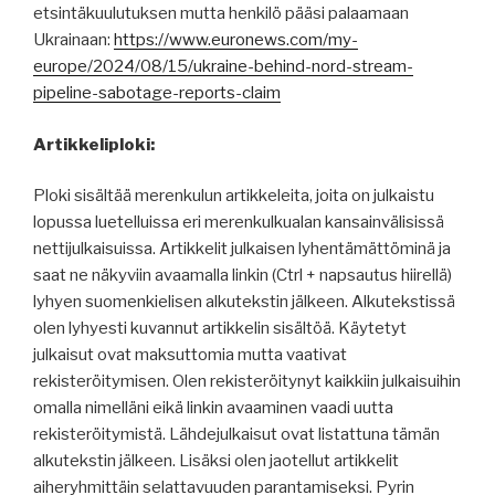
etsintäkuulutuksen mutta henkilö pääsi palaamaan
Ukrainaan:
https://www.euronews.com/my-
europe/2024/08/15/ukraine-behind-nord-stream-
pipeline-sabotage-reports-claim
Artikkeliploki:
Ploki sisältää merenkulun artikkeleita, joita on julkaistu
lopussa luetelluissa eri merenkulkualan kansainvälisissä
nettijulkaisuissa. Artikkelit julkaisen lyhentämättöminä ja
saat ne näkyviin avaamalla linkin (Ctrl + napsautus hiirellä)
lyhyen suomenkielisen alkutekstin jälkeen. Alkutekstissä
olen lyhyesti kuvannut artikkelin sisältöä. Käytetyt
julkaisut ovat maksuttomia mutta vaativat
rekisteröitymisen. Olen rekisteröitynyt kaikkiin julkaisuihin
omalla nimelläni eikä linkin avaaminen vaadi uutta
rekisteröitymistä. Lähdejulkaisut ovat listattuna tämän
alkutekstin jälkeen. Lisäksi olen jaotellut artikkelit
aiheryhmittäin selattavuuden parantamiseksi. Pyrin