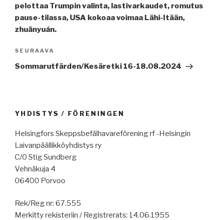
pelottaa Trumpin valinta, lastivarkaudet, romutus
pause-tilassa, USA kokoaa voimaa Lähi-Itään,
zhuānyuán.
Seuraava
SEURAAVA
artikkeli
Sommarutfärden/Kesäretki 16-18.08.2024
YHDISTYS / FÖRENINGEN
Helsingfors Skeppsbefälhavareförening rf -Helsingin
Laivanpäällikköyhdistys ry
C/0 Stig Sundberg
Vehnäkuja 4
06400 Porvoo
Rek/Reg nr: 67.555
Merkitty rekisteriin / Registrerats: 14.06.1955