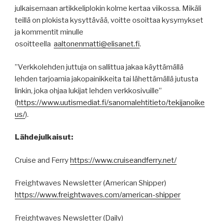
julkaisemaan artikkeliplokin kolme kertaa viikossa. Mikäli
teillä on plokista kysyttävää, voitte osoittaa kysymykset
ja kommentit minulle
osoitteella
aaltonenmatti@elisanet.fi
.
”Verkkolehden juttuja on sallittua jakaa käyttämällä
lehden tarjoamia jakopainikkeita tai lähettämällä jutusta
linkin, joka ohjaa lukijat lehden verkkosivuille”
(
https
://
www.uutismediat.fi
/sanomalehtitieto/
tekijanoike
us
/
).
Lähdejulkaisut:
Cruise and Ferry
https://www.cruiseandferry.net/
Freightwaves Newsletter (American Shipper)
https://www.freightwaves.com/american-shipper
Freightwaves Newsletter (Daily)