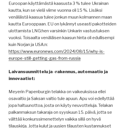
Euroopan käyttämästä kaasusta 3 % tulee Ukrainan
kautta, kun se vielä viime vuonna oli 15 %. Lisäksi
venäläistä kaasua tulee jonkun muun kolmannen maan
kautta Eurooppaan. EU on lykännyt useasti pakotteiden
ulottamista LNG:hen varsinkin Unkarin vastustuksen
vuoksi. Toisaalta venäläisen kaasun hinta oli edullisempi
kuin Norjan ja USA:n:
https://www.euronews.com/2024/08/15/why-is-
europe-still-getting-gas-from-russia
Laivansuunnittelu ja -rakennus, automaatio ja
innovaatiot:
Meyerin Papenburgin telakka on vaikeuksissa ellei
osavaltio ja Saksan valtio tule apuun. Apu voi edellyttää
jopa haltuunottoa, josta on käyty neuvotteluja. Telakan
palkanmaksun takaraja on syyskuun 15. päivä, jotta se
välttää konkurssimenettelyn vaikka sillä on hyvä
tilauskirja. Jotta kulut ja uusien tilausten kustannukset