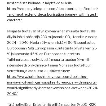
nestemäistä biokaasua käyttäviä aluksia:
https://shippingtelegraph.com/decarbonisation/terntank
-and-neot-extend-decarbonisation-journey-with-latest-
charters/
Norjasta tuotavan öljyn korvaaminen muualta tuotavalla
öljyllä lisäisi päästöjä 230 miljoonalla CO₂-tonnilla vuosina
2024 – 2040. Norjan öljynviennistä yli 90 % suuntautuu
Eurooppaan. Silti Euroopassa kulutetusta öljystä vain 25
% ja kaasusta 45 % on Euroopassa tuotettua.
Tutkimuksessa selvisi, että muualta tuodun öljyn hiili-
intensiteetti on kolminkertainen Norjassa tuotettuun
verrattuna ja kaasussa kuusinkertainen:
https://www.hellenicshippingnews.com/replacing-
norways-oil-and-gas-supplies-to-europe-with-imports-
would-significantly-increase-emissions-between-2024-
2040/
Tällä hetkellä on lähes tyhjiö erittäin suurten (VLOC >220