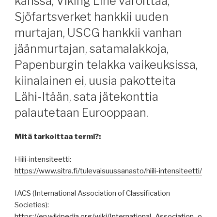
kanssa, Viking Line varoittaa,
Sjöfartsverket hankkii uuden
murtajan, USCG hankkii vanhan
jäänmurtajan, satamalakkoja,
Papenburgin telakka vaikeuksissa,
kiinalainen ei, uusia pakotteita
Lähi-Itään, sata jätekonttia
palautetaan Eurooppaan.
Mitä tarkoittaa termi?:
Hiili-intensiteetti:
https://www.sitra.fi/tulevaisuussanasto/hiili-intensiteetti/
IACS (International Association of Classification
Societies):
https://en.wikipedia.org/wiki/International_Association_o