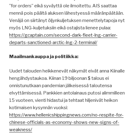
”for orders” eikä syväyttä ole ilmoitettu. AIS saattaa
mennä pois päältä aluksen lähestyessä määränpäätään.
Venäjä on siirtänyt öljynkuljetuksen menettelytapoja nyt
myös LNG-kuljetuksiin eikä ostajista lienee pulaa:
https://gcaptain.com/second-dark-fleet-lng-carrier-
departs-sanctioned-arctic-lng-2-terminal/
Maailmankauppa ja politiikka:
Uudet talouden heikkenevät näkymät eivät anna Kiinalle
hengähdystaukoa. Kiinan 19 biljoonan $ talous ei
onnistunutkaan pandemian jälkeisessä taloutensa
elvyttämisessä. Pankkien antolainaus putosi alimmilleen
15 vuoteen, vienti hidastui ja tehtaat hiljenivät heikon
kotimaisen kysynnän vuoksi:
https://www.hellenicshippingnews.com/no-respite-for-
chinese-officials-as-economy-shows-new-signs-of-
weakness/