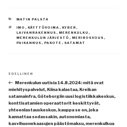
KATEGORIAT
MATIN PALSTA
AVAINSANAT
IMO
,
KÄYTTÖVOIMA
,
KYBER
,
LAIVANRAKENNUS
,
MERENKULKU
,
MERENKULUN JÄRJESTÖ
,
MERIROSVOUS
,
PAIKANNUS
,
PAKOTE
,
SATAMAT
Artikkelien
Edellinen
EDELLINEN
selaus
artikkeli
Merenkulun uutisia 14.8.2024: mitä ovat
miehityspalvelut, Kiina kalastaa, Kreikan
satamainfra, Göteborgiin uusi logistiikkakeskus,
konttisatamien operaattorit keskittyvät,
yhteenlastauskeskus, kauppa se on, joka
kannattaa sodassakin, autonomiasta,
kasvihuonekaasujen päästömaksu, merenkulkua