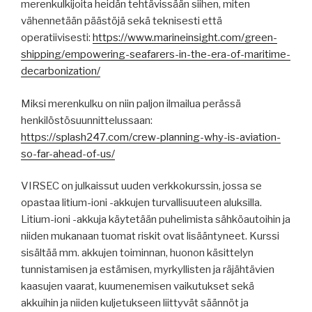
merenkulkijoita heidän tehtävissään siihen, miten
vähennetään päästöjä sekä teknisesti että
operatiivisesti:
https://www.marineinsight.com/green-
shipping/empowering-seafarers-in-the-era-of-maritime-
decarbonization/
Miksi merenkulku on niin paljon ilmailua perässä
henkilöstösuunnittelussaan:
https://splash247.com/crew-planning-why-is-aviation-
so-far-ahead-of-us/
VIRSEC on julkaissut uuden verkkokurssin, jossa se
opastaa litium-ioni -akkujen turvallisuuteen aluksilla.
Litium-ioni -akkuja käytetään puhelimista sähköautoihin ja
niiden mukanaan tuomat riskit ovat lisääntyneet. Kurssi
sisältää mm. akkujen toiminnan, huonon käsittelyn
tunnistamisen ja estämisen, myrkyllisten ja räjähtävien
kaasujen vaarat, kuumenemisen vaikutukset sekä
akkuihin ja niiden kuljetukseen liittyvät säännöt ja