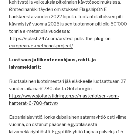
kehitystä ja vaikeuksia pitkänajan käyttösopimuksissa.
Ørsted hankki täyden omistuksen FlagshipONE-
hankkeesta vuoden 2022 lopulla. Tuotantolaitoksen piti
käynnistyä vuonna 2025 ja sen tuotannon piti olla 50´000
tonnia e-metanolia vuodessa:
https://splash247.com/orsted-pulls-the-plug-on-
european-e-methanol-project/
Luotsaus ja liikenteenohjaus, rahti- ja
laivameklarit:
Ruotsalainen luotsimestari jää eläkkeelle luotsattuaan 27
vuoden aikana 6´780 alusta Göteborgiin:
https://www.sjofartstidningen.se/masterlotsen-som-
hanterat-6-780-fartyg/
Espanjalaisyhtiö, jonka dubailainen satamayhtiö osti viime
vuonna, on ostanut pääosan egyptiläisestä
laivameklariyhtiöstä. Egyptiläisyhtiö tarjoaa palveluja 15