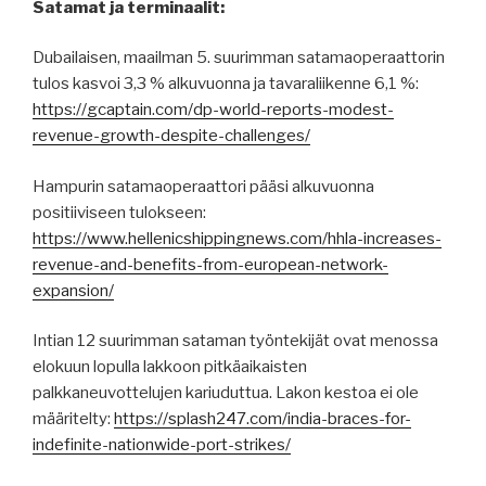
Satamat ja terminaalit:
Dubailaisen, maailman 5. suurimman satamaoperaattorin
tulos kasvoi 3,3 % alkuvuonna ja tavaraliikenne 6,1 %:
https://gcaptain.com/dp-world-reports-modest-
revenue-growth-despite-challenges/
Hampurin satamaoperaattori pääsi alkuvuonna
positiiviseen tulokseen:
https://www.hellenicshippingnews.com/hhla-increases-
revenue-and-benefits-from-european-network-
expansion/
Intian 12 suurimman sataman työntekijät ovat menossa
elokuun lopulla lakkoon pitkäaikaisten
palkkaneuvottelujen kariuduttua. Lakon kestoa ei ole
määritelty:
https://splash247.com/india-braces-for-
indefinite-nationwide-port-strikes/