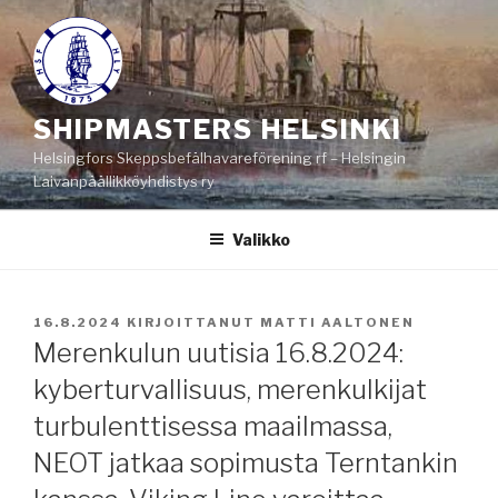
Siirry
sisältöön
SHIPMASTERS HELSINKI
Helsingfors Skeppsbefälhavareförening rf – Helsingin
Laivanpäällikköyhdistys ry
Valikko
JULKAISTU
16.8.2024
KIRJOITTANUT
MATTI AALTONEN
Merenkulun uutisia 16.8.2024:
kyberturvallisuus, merenkulkijat
turbulenttisessa maailmassa,
NEOT jatkaa sopimusta Terntankin