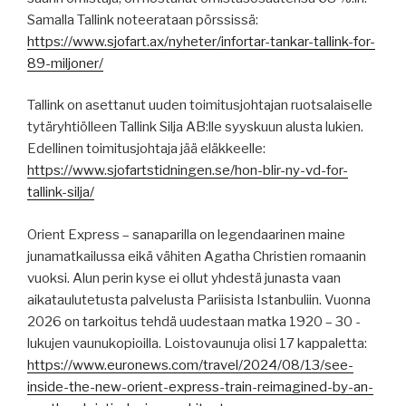
Samalla Tallink noteerataan pörssissä:
https://www.sjofart.ax/nyheter/infortar-tankar-tallink-for-
89-miljoner/
Tallink on asettanut uuden toimitusjohtajan ruotsalaiselle
tytäryhtiölleen Tallink Silja AB:lle syyskuun alusta lukien.
Edellinen toimitusjohtaja jää eläkkeelle:
https://www.sjofartstidningen.se/hon-blir-ny-vd-for-
tallink-silja/
Orient Express – sanaparilla on legendaarinen maine
junamatkailussa eikä vähiten Agatha Christien romaanin
vuoksi. Alun perin kyse ei ollut yhdestä junasta vaan
aikataulutetusta palvelusta Pariisista Istanbuliin. Vuonna
2026 on tarkoitus tehdä uudestaan matka 1920 – 30 -
lukujen vaunukopioilla. Loistovaunuja olisi 17 kappaletta:
https://www.euronews.com/travel/2024/08/13/see-
inside-the-new-orient-express-train-reimagined-by-an-