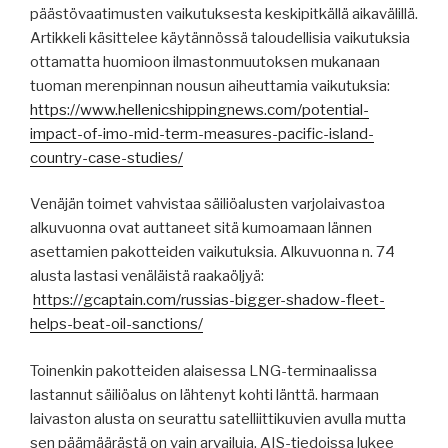
päästövaatimusten vaikutuksesta keskipitkällä aikavälillä.
Artikkeli käsittelee käytännössä taloudellisia vaikutuksia
ottamatta huomioon ilmastonmuutoksen mukanaan
tuoman merenpinnan nousun aiheuttamia vaikutuksia:
https://www.hellenicshippingnews.com/potential-
impact-of-imo-mid-term-measures-pacific-island-
country-case-studies/
Venäjän toimet vahvistaa säiliöalusten varjolaivastoa
alkuvuonna ovat auttaneet sitä kumoamaan lännen
asettamien pakotteiden vaikutuksia. Alkuvuonna n. 74
alusta lastasi venäläistä raakaöljyä:
https://gcaptain.com/russias-bigger-shadow-fleet-
helps-beat-oil-sanctions/
Toinenkin pakotteiden alaisessa LNG-terminaalissa
lastannut säiliöalus on lähtenyt kohti länttä. harmaan
laivaston alusta on seurattu satelliittikuvien avulla mutta
sen päämäärästä on vain arvailuja. AIS-tiedoissa lukee