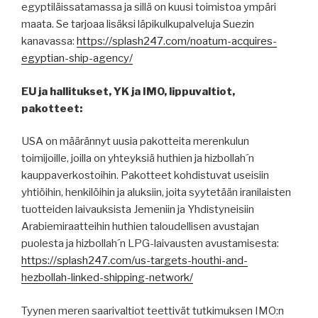
egyptiläissatamassa ja sillä on kuusi toimistoa ympäri
maata. Se tarjoaa lisäksi läpikulkupalveluja Suezin
kanavassa:
https://splash247.com/noatum-acquires-
egyptian-ship-agency/
EU ja hallitukset, YK ja IMO, lippuvaltiot,
pakotteet:
USA on määrännyt uusia pakotteita merenkulun
toimijoille, joilla on yhteyksiä huthien ja hizbollah´n
kauppaverkostoihin. Pakotteet kohdistuvat useisiin
yhtiöihin, henkilöihin ja aluksiin, joita syytetään iranilaisten
tuotteiden laivauksista Jemeniin ja Yhdistyneisiin
Arabiemiraatteihin huthien taloudellisen avustajan
puolesta ja hizbollah´n LPG-laivausten avustamisesta:
https://splash247.com/us-targets-houthi-and-
hezbollah-linked-shipping-network/
Tyynen meren saarivaltiot teettivät tutkimuksen IMO:n