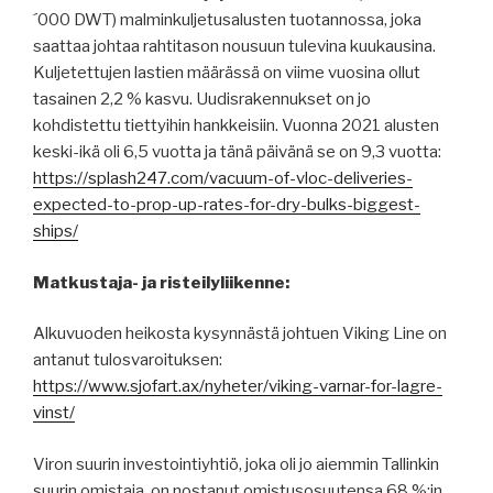
´000 DWT) malminkuljetusalusten tuotannossa, joka
saattaa johtaa rahtitason nousuun tulevina kuukausina.
Kuljetettujen lastien määrässä on viime vuosina ollut
tasainen 2,2 % kasvu. Uudisrakennukset on jo
kohdistettu tiettyihin hankkeisiin. Vuonna 2021 alusten
keski-ikä oli 6,5 vuotta ja tänä päivänä se on 9,3 vuotta:
https://splash247.com/vacuum-of-vloc-deliveries-
expected-to-prop-up-rates-for-dry-bulks-biggest-
ships/
Matkustaja- ja risteilyliikenne:
Alkuvuoden heikosta kysynnästä johtuen Viking Line on
antanut tulosvaroituksen:
https://www.sjofart.ax/nyheter/viking-varnar-for-lagre-
vinst/
Viron suurin investointiyhtiö, joka oli jo aiemmin Tallinkin
suurin omistaja, on nostanut omistusosuutensa 68 %:in.