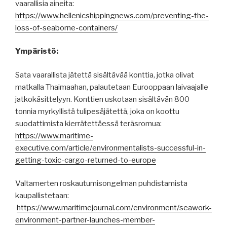
vaarallisia aineita:
https://www.hellenicshippingnews.com/preventing-the-
loss-of-seaborne-containers/
Ympäristö:
Sata vaarallista jätettä sisältävää konttia, jotka olivat
matkalla Thaimaahan, palautetaan Eurooppaan laivaajalle
jatkokäsittelyyn. Konttien uskotaan sisältävän 800
tonnia myrkyllistä tulipesäjätettä, joka on koottu
suodattimista kierrätettäessä teräsromua:
https://www.maritime-
executive.com/article/environmentalists-successful-in-
getting-toxic-cargo-returned-to-europe
Valtamerten roskautumisongelman puhdistamista
kaupallistetaan:
https://www.maritimejournal.com/environment/seawork-
environment-partner-launches-member-